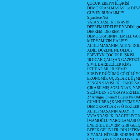
ÇOCUK EBEYN İLİŞKİSİ
DEMOKRASİ MASASI ile DEV
GÜVEN BUNALIMI!!!
Siyasilere Not
VATANDAŞLIK SINAVI!!!
DEPREMZEDELERE YADIM için
DEPREM, DEPREM !!
DEMOKRASİNİN TEMELİ, GÜÇ
MEDYAMIZIN HALİ!!??
ALTILI MASANIN, ALTINI D
ADİL, DÜZENE NE OLDU?
EBEVEYN ÇOCUK İLİŞKİSİ
10 OCAK ÇALIŞAN GAZETEC
SİVİL DARBECİLER KİM?
İKTİDAR MI, ÜLKEMİ?
SURİYE DÜĞÜMÜ ÇÖZÜLÜY
EKONOMİK UÇUŞLAR DÜŞME
ZENGİN SAYISI İKİ, FAKİR S
ÇIKARILMIŞ SORUNLAR, YA
SEÇİMDEN SONRAYA ERTEL
27 Aralığın Önemi!! Bugün Ne Ol
CUMHURBAŞKANI SEÇME YA
DEMOKRATLAR ve ÖTEKİLER
ALTILI MASANIN ADAYI !!
VATANDAŞLIK, DAGITILIYOR
İMAMOĞLU YARGILAMASI Ü
ENERJİDE DEVRİM GİBİ GEL
BEBEK GELİNLER, DİN İSTİS
SİYASAL NİTELİK SORUNUM
EN ÇOK YAZDIĞIM KONULA