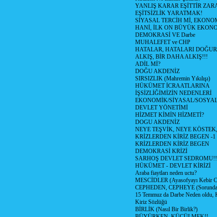
YANLIŞ KARAR EŞİTTİR ZARA
EŞİTSİZLİK YARATMAK!
SİYASAL TERCİH Mİ, EKONO
HANİ, İLK ON BÜYÜK EKON
DEMOKRASİ VE Darbe
MUHALEFET ve CHP
HATALAR, HATALARI DOĞUR
ALKIŞ, BİR DAHA ALKIŞ!!!
ADİL Mİ?
DOĞU AKDENİZ
SIRSIZLIK (Mahremin Yıkılışı)
HÜKÜMET İCRAATLARINA
İŞSİZLİĞİMİZİN NEDENLERİ
EKONOMİK/SİYASAL/SOSYA
DEVLET YÖNETİMİ
HİZMET KİMİN HİZMETİ?
DOGU AKDENİZ
NEYE TEŞVİK, NEYE KÖSTEK
KRİZLERDEN KİRİZ BEGEN -1
KRİZLERDEN KİRİZ BEGEN
DEMOKRASİ KRİZİ
SARHOŞ DEVLET SEDROMU!!
HÜKÜMET - DEVLET KİRİZİ
Araba fiaytları neden uctu?
MESCİDLER (Ayasofyayı Kebir C
CEPHEDEN, CEPHEYE (Sorundan
15 Temmuz da Darbe Neden oldu, 
Kiriz Sözlüğü
BİRLİK (Nasıl Bir Birlik?)
BÜYÜRKEN, KÜÇÜLMEK!!