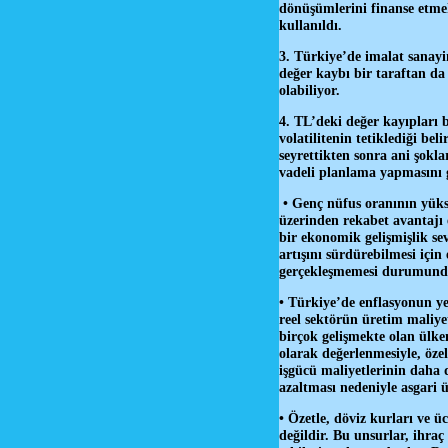
dönüşümlerini finanse etmek
kullanıldı.
3. Türkiye’de imalat sanayi
değer kaybı bir taraftan da
olabiliyor.
4. TL’deki değer kayıpları b
volatilitenin tetiklediği be
seyrettikten sonra ani şokla
vadeli planlama yapmasını g
• Genç nüfus oranının yükse
üzerinden rekabet avantajı e
bir ekonomik gelişmişlik sev
artışını sürdürebilmesi iç
gerçekleşmemesi durumunda, 
• Türkiye’de enflasyonun yen
reel sektörün üretim maliyet
birçok gelişmekte olan ülke
olarak değerlenmesiyle, özel
işgücü maliyetlerinin daha 
azaltması nedeniyle asgari ü
• Özetle, döviz kurları ve 
değildir. Bu unsurlar, ihra