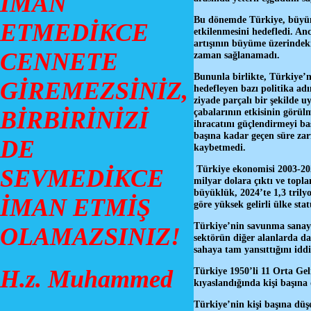
İMAN
Bu dönemde Türkiye, büyüme
ETMEDİKCE
etkilenmesini hedefledi. An
artışının büyüme üzerindeki
CENNETE
zaman sağlanamadı.
Bununla birlikte, Türkiye’n
GİREMEZSİNİZ,
hedefleyen bazı politika ad
ziyade parçalı bir şekilde 
çabalarının etkisinin görül
BİRBİRİNİZİ
ihracatını güçlendirmeyi b
başına kadar geçen süre zar
DE
kaybetmedi.
Türkiye ekonomisi 2003-20
SEVMEDİKCE
milyar dolara çıktı ve topl
büyüklük, 2024’te 1,3 trilyo
İMAN ETMİŞ
göre yüksek gelirli ülke st
Türkiye’nin savunma sanayi, 
OLAMAZSINIZ!
sektörün diğer alanlarda da 
sahaya tam yansıttığını id
H.z. Muhammed
Türkiye 1950’li 11 Orta Geli
kıyaslandığında kişi başına
Türkiye’nin kişi başına dü