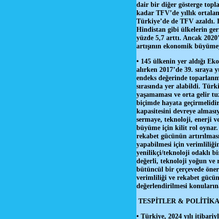
dair bir diğer gösterge top
kadar TFV’de yıllık ortalam
Türkiye’de de TFV azaldı. 
Hindistan gibi ülkelerin ge
yüzde 5,7 arttı. Ancak 2020
artışının ekonomik büyümeye 
• 145 ülkenin yer aldığı Ek
alırken 2017’de 39. sıraya y
endeks değerinde toparlanma
sırasında yer alabildi. Türk
yaşamaması ve orta gelir tu
biçimde hayata geçirmelidir
kapasitesini devreye almasıy
sermaye, teknoloji, enerji v
büyüme için kilit rol oynar.
rekabet gücünün artırılması
yapabilmesi için verimliliğin
yenilikçi/teknoloji odaklı 
değerli, teknoloji yoğun ve 
bütüncül bir çerçevede öner
verimliliği ve rekabet gücün
değerlendirilmesi konuların
TESPİTLER & POLİTİK
• Türkiye, 2024 yılı itibar