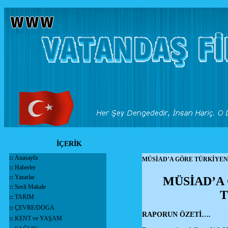
İÇERİK
::
Anasayfa
MÜSİAD’A GÖRE TÜRKİYEN
::
Haberler
::
Yazarlar
MÜSİAD’A
::
Sesli Makale
T
::
TARIM
::
ÇEVRE/DOGA
RAPORUN ÖZETİ….
::
KENT ve YAŞAM