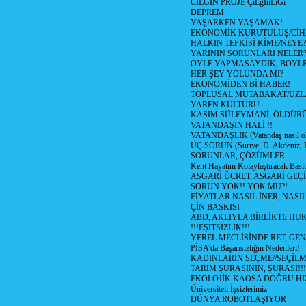
CILGIN PROJE ÇıLğInLıĞı
DEPREM
YAŞARKEN YAŞAMAK!
EKONOMİK KURUTULUŞ/Cİ
HALKIN TEPKİSİ KİME/NEYE?
YARININ SORUNLARI NELER
ÖYLE YAPMASAYDIK, BÖYLE
HER ŞEY YOLUNDA MI?
EKONOMİDEN Bİ HABER!
TOPLUSAL MUTABAKAT/UZL
YAREN KÜLTÜRÜ
KASIM SÜLEYMANİ, ÖLDÜR
VATANDAŞIN HALİ !!
VATANDAŞLIK (Vatandaş nasıl ol
ÜÇ SORUN (Suriye, D. Akdeniz, 
SORUNLAR, ÇÖZÜMLER
Kent Hayatını Kolaylaştıracak Basi
ASGARİ ÜCRET, ASGARİ GEÇ
SORUN YOK!! YOK MU?!
FİYATLAR NASIL İNER, NASI
ÇİN BASKISI
ABD, AKLIYLA BİRLİKTE HU
!!!EŞİTSİZLİK!!!
YEREL MECLİSİNDE RET, GEN
PİSA'da Başarısızlığın Nedenleri!
KADINLARIN SEÇME//SEÇİL
TARIM ŞURASININ, ŞURASI!!!
EKOLOJİK KAOSA DOĞRU HI
Üniversiteli İşsizlerimiz
DÜNYA ROBOTLAŞIYOR