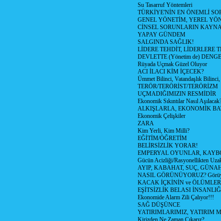
Su Tasarruf Yöntemleri
TÜRKİYE'NİN EN ÖNEMLİ SO
GENEL YÖNETİM, YEREL YÖ
CİNSEL SORUNLARIN KAYN
YAPAY GÜNDEM
SALGINDA SAĞLIK!
LİDERE TEHDİT, LİDERLERE 
DEVLETTE (Yönetim de) DENGE
Rüyada Uçmak Güzel Oluyor
ACI İLACI KİM İÇECEK?
Ümmet Bilinci, Vatandaşlık Bilinci, 
TERÖR/TERÖRİST/TERÖRİZM
UÇMADIĞIMIZIN RESMİDİR
Ekonomik Sıkıntılar Nasıl Aşılacak
ALKIŞLARLA, EKONOMİK BAT
Ekonomik Çelişkiler
ZARA
Kim Yerli, Kim Milli?
EĞİTİM/ÖĞRETİM
BELİRSİZLİK YORAR!
EMPERYAL OYUNLAR, KAYB
Gücün Acizliği/Rasyonellikten Uzak
AYIP, KABAHAT, SUÇ, GÜNAH (
NASIL GÖRÜNÜYORUZ? Görüyo
KACAK İÇKİNİN ve ÖLÜMLER
EŞİTSİZLİK BELASI İNSANL
Ekonomide Alarm Zili Çalıyor!!!
SAĞ DÜŞÜNCE
YATIRIMLARIMIZ, YATIRIM M
Kirizden Ne Zaman Çıkarız?