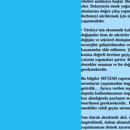
etkileri azalmaya başlar. Bu
olur. Dolayısıyla emek yoğun
alanlarına doğru çıkış yapma
ilerlemeyi sürdürmek için ü
yaşanmalıdır.
• Türkiye’nin ekonomik kal
değişimler hem de sektörler
değişim ve sektörel dönüşüm
stratejiler geliştirilmeden
kazanımlar elde edilemez. Şi
katma değerli üretime geçi
yatırım yapmaları şarttır. 
destekler sunması ve bu de
gerekmektedir.
Bu bilgiler MÜSİAD raporun
sorunların yaşanmadan öngör
getirdik… Ayrıca verilen teş
dışında kullanılmasının tesp
baz alındığında paylaşım so
önerilmesi gerekmektedir..
emekliler ciddi geçim sor
Son olarak akademik akıl, e
öngörülmeli, önlem alınmalı
yaşanmaması demek zararın 