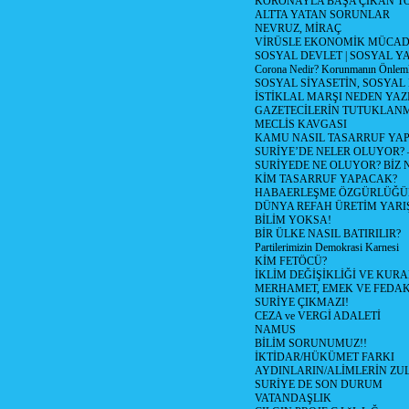
KORONAYLA BAŞA ÇIKAN TO
ALTTA YATAN SORUNLAR
NEVRUZ, MİRAÇ
VİRÜSLE EKONOMİK MÜCAD
SOSYAL DEVLET | SOSYAL Y
Corona Nedir? Korunmanın Önlemle
SOSYAL SİYASETİN, SOSYAL
İSTİKLAL MARŞI NEDEN YAZI
GAZETECİLERİN TUTUKLAN
MECLİS KAVGASI
KAMU NASIL TASARRUF YAP
SURİYE’DE NELER OLUYOR? – 1
SURİYEDE NE OLUYOR? BİZ 
KİM TASARRUF YAPACAK?
HABAERLEŞME ÖZGÜRLÜĞÜN
DÜNYA REFAH ÜRETİM YARIŞ
BİLİM YOKSA!
BİR ÜLKE NASIL BATIRILIR?
Partilerimizin Demokrasi Karnesi
KİM FETÖCÜ?
İKLİM DEĞİŞİKLİĞİ VE KURA
MERHAMET, EMEK VE FEDA
SURİYE ÇIKMAZI!
CEZA ve VERGİ ADALETİ
NAMUS
BİLİM SORUNUMUZ!!
İKTİDAR/HÜKÜMET FARKI
AYDINLARIN/ALİMLERİN ZUL
SURİYE DE SON DURUM
VATANDAŞLIK