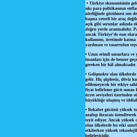
• Türkiye ekonomisinin gele
sıkı para politikasının enf
niteliğinde görülmesi son de
başına yeterli bir araç deği
açık gibi sorunlar aslında e
doğru yerde aranmalıdır. Pa
ancak Türkiye’de esas olara
kullanımı, üretimde katma de
yayılması ve tasarrufun teşv
• Uzun erimli unsurlara ve y
insanları için de benzer geç
gereken bir hâl almaktadır.
• Gelişmekte olan ülkelerde 
gelir. Hiç şüphesiz, döviz k
edilemeyecek bir etkiye sahi
fiyat belirleme gücü sunan k
ücret seviyeleri üzerinden s
büyüklüğe ulaşmış ve iddialı
• Rekabet gücünü yüksek tut
azaltıp ihracatı özendirere
teyit ediyor. Ancak yüksek 
olan ülkelerde bu etki sınır
etkilerken yüksek teknolojil
belirleyicidir.