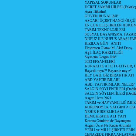
YAPISAL SORUNLAR
ÜCRET ZAMMI HİLESİ (Fakirle
Aşırı Tüketim!
GÜVEN BUNALIMI!!
ASGARİ ÜÇRET HANGİ ÖLÇÜ
EN ÇOK ELEŞTİRİLEN HÜKÜ
TARIM TEKNOLOJİLERİ
SOSYAL DAYANIŞMA, PAZAR
NÜFUZ İLE NÜFUS ARASI FA
KIZILCA GÜN - ANITI
Eleştirmen Olarak M. Akif Ersoy
AŞI, İLAÇ KARLITLIĞI
Siyasetin Gergin Dili!!
2023 EFSANELERİ
KURAKLIK AFETİ GELİYOR, 
Başarılı mıyız?! Başarısız mıyız?
HEY BATI, BİZ BIRAKTIK ATI
ABD YAPTIRIMLARI
ABD, YAPTIRIMLARI NELER?
SALGIN SÖYLENTİLERİ (Dediko
SALGIN SÖYLENTİLERİ (Dediko
Asgari Ücret 2021
TARIM ve HAYVANCILIĞIMII
KORONOYLA, SALGINLA EK
NEHİR HIRSIZLIKLARI
DEMOKRATİK ALT YAPI
Korona Günlerin de Dayanışma
Asgari Ücret Ne Kadar Artmalı?
YERLİ ve MİLLİ ŞİRKETLERİ
CENAZEDE FIKRA ANLATMA