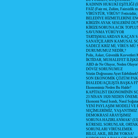
KADININ HUKUKİ EŞİTLİĞİ (İsta
FAİZ (Faiz mi, Zulüm, Faizsizlik m
VİRÜSTÜR, VİRÜS!! Fetöcüdür, 
BELEDİYE HİZMETLERİNE E
KİRİZİN AYAK SESLERİNİ D
KİRİZE/SORUNA ACIK TOPL
SAVUNMA YÜRÜYOR
TARTIŞMALARDAN KAÇAN Sİ
SANATÇILARIN KAMUSAL S
SADECE KRİZ Mİ, VİRÜS MÜ
DURUMUMUZ NEDİR,?
Polis, Asker, Güvenlik Kuvvetleri 
İKTİDAR, MUHALEFET İLİŞKİ
ABD de Ne Oluyor, Neden Oluyor
DÖVİZ SORUNUMUZ
Sözün Doğrusunu Ayırt Edebilmek
SON EKONOMİK ÇÖZÜM PAK
İHALEDE/AÇILIŞTA BAŞKA F
Ekonomimiz Neden Bu Halde?
KAPİTALİST EKONOMİNİN S
23 NİSAN 1920 NEDEN ÖNEML
Ekonomi Nasıl Isındı, Nasıl Soğuta
YENİ PAYLAŞIM MODELİ VE
SEÇİMLERİMİZ, YAŞANTIMIZ
DEMOKRASİ ARAYIŞIMIZ
SORUNA HAZIRLANMAK! (U
KÜRESEL SORUNLAR, ORTAK
SORUNLARI VİRÜSLEMEK
BİLGİ, AKIL, BİLİM YOKSA!