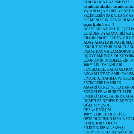
KURAKLIĞA HAZIRMIYIZ?
insanlıktan cıkanları, insanlıktan ata
VATANDAŞA YEREL YÖNETİ
SEÇİMLERİN SAKATLANMASI
SEÇMENLERİN KANDIRILMAS
seçme işinin önemi!!!
OLAYLARLA HUKUKİ EŞİTLİK 
EL GİDER UYAZAYA, BİZ KAL
CILGIN PROJELERDEN, CILGIN
ADAY ADAYLARI NASIL SEÇİ
İSRAİL'E SOYKIRIM SUÇLAMA
İMAM, KAYMAKAM SORUN
UÇUYORMUYUZ, DÜŞÜYORM
EKONOMİK, MODELLERİN, MA
100 YILIN, YALANLARI
FENRBAHÇE, GALATASARAY,
ASGARİ ÜCRET, AŞIRI ÇALIŞ
SİYASETÇİ TANIMA VE SEÇME
SEÇİMLERE HAZIRLIK
ASGARİ ÜCRET NE KADAR OLM
ZÜBÜKLER ve BÜRÜTÜSLER
EMEKLİ MAAŞLARINDA ADA
ÜCRETLER NEDEN DÜŞÜYOR
OĞLUM YUSUF,
CHP ve DEĞİŞİM
100 YILLIK CUMHURİYET
ORTA DOGUNUN İSRAİL SO
STRES, KRİZ, ÖLÜM
FİLİSTİN, İSRAİL SAVAŞI
SURİYEDE SİHA İLE SALDIRI