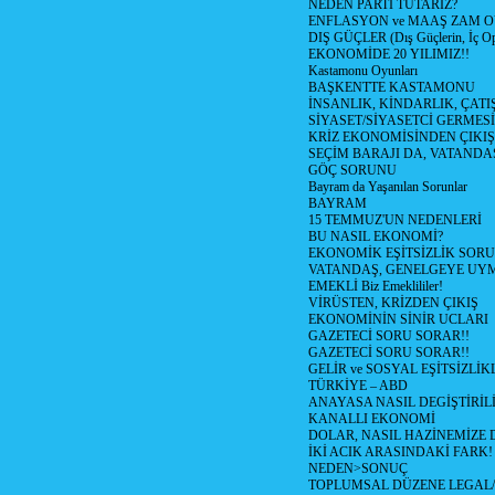
NEDEN PARTİ TUTARIZ?
ENFLASYON ve MAAŞ ZAM 
DIŞ GÜÇLER (Dış Güçlerin, İç O
EKONOMİDE 20 YILIMIZ!!
Kastamonu Oyunları
BAŞKENTTE KASTAMONU
İNSANLIK, KİNDARLIK, ÇATI
SİYASET/SİYASETCİ GERMESİ
KRİZ EKONOMİSİNDEN ÇIKIŞ
SEÇİM BARAJI DA, VATANDAŞ
GÖÇ SORUNU
Bayram da Yaşanılan Sorunlar
BAYRAM
15 TEMMUZ'UN NEDENLERİ
BU NASIL EKONOMİ?
EKONOMİK EŞİTSİZLİK SOR
VATANDAŞ, GENELGEYE UY
EMEKLİ Biz Emeklililer!
VİRÜSTEN, KRİZDEN ÇIKIŞ
EKONOMİNİN SİNİR UCLARI
GAZETECİ SORU SORAR!!
GAZETECİ SORU SORAR!!
GELİR ve SOSYAL EŞİTSİZLİK
TÜRKİYE – ABD
ANAYASA NASIL DEGİŞTİRİL
KANALLI EKONOMİ
DOLAR, NASIL HAZİNEMİZE D
İKİ ACIK ARASINDAKİ FARK!
NEDEN>SONUÇ
TOPLUMSAL DÜZENE LEGAL/