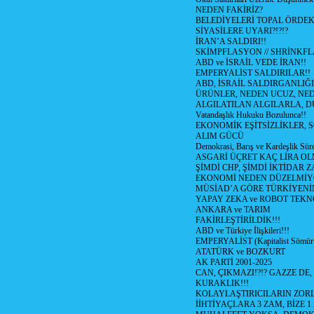
NEDEN FAKİRİZ?
BELEDİYELERİ TOPAL ÖRDE
SİYASİLERE UYARI?!?!?
İRAN’A SALDIRI!!
SKİMPFLASYON // SHRİNKF
ABD ve İSRAİL VEDE İRAN!!
EMPERYALİST SALDIRILAR!!
ABD, İSRAİL SALDIRGANLIĞI
ÜRÜNLER, NEDEN UCUZ, NED
ALGILATILAN ALGILARLA, D
Vatandaşlık Hukuku Bozulunca!!
EKONOMİK EŞİTSİZLİKLER, 
ALIM GÜCÜ
Demokrasi, Barış ve Kardeşlik Süre
ASGARİ ÜÇRET KAÇ LİRA OL
ŞİMDİ CHP, ŞİMDİ İKTİDAR Z
EKONOMİ NEDEN DÜZELMİY
MÜSİAD’A GÖRE TÜRKİYENİ
YAPAY ZEKA ve ROBOT TEKN
ANKARA ve TARIM
FAKİRLEŞTİRİLDİK!!!
ABD ve Türkiye İlişkileri!!!
EMPERYALİST (Kapitalist Sömü
ATATÜRK ve BOZKURT
AK PARTİ 2001-2025
CAN, ÇIKMAZI!?!? GAZZE DE,
KURAKLIK!!!
KOLAYLAŞTIRICILARIN ZORL
İİHTİYAÇLARA 3 ZAM, BİZE 1