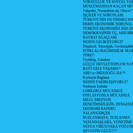
YOKSULLUK VE SOSYAL Y
MÜSLÜMANDAN KAÇAN MÜ
Vahşetler, Normalimiz mi, Oluyor?
İŞÇİLER VE SORUNLARI
TÜRKİYE’NİN EN ÖNEMLİ SO
DERİN EKONOMİK SORUNA
TÜRKİYE EKONOMİSİ 2020-20
DEMOKRASİNİN ÜÇ, ARTI Bİ
HAYRAT AĞAÇLARI
NEDEN GECİKİİYORUZ?
Düşünsel, Teknolojik, Gecikmişlikle
İSTİKLAL//BAĞIMSIZLIK MAR
TÖRE!!
Üretilmiş, Gündem
GÜÇLÜ DEVLET/TOPLUM NAS
RAST GELE YAŞAMA!!
ABD ve ORTADOĞU DA!?!
Korkuyla Baglama
NEDEN FAKİRLEŞİYORUZ?
Nedensiz İstifalar
LOBİLERLE MÜCADELE
ENFLASYONLA MÜCADELE
MİLLİ, EREZYON
DENETİMSİZLİGİN, DENGESİZ
EKONOMİ RAPORU
YALAN/GERÇEK
BUZLANMAYA, TUZLANMA
VATANDAŞLARA, YÖNETİME
NÜFUS VİRÜS/VAKA YOĞUN
DEVLETİN GÜCÜ!!??