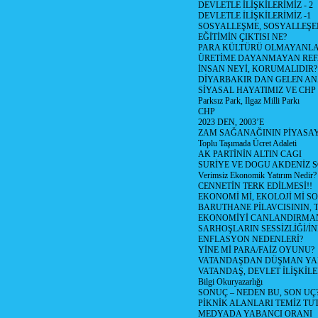
DEVLETLE İLİŞKİLERİMİZ - 2
DEVLETLE İLİŞKİLERİMİZ -1
SOSYALLEŞME, SOSYALLEŞ
EĞİTİMİN ÇIKTISI NE?
PARA KÜLTÜRÜ OLMAYANLA
ÜRETİME DAYANMAYAN REF
İNSAN NEYİ, KORUMALIDIR?
DİYARBAKIR DAN GELEN AN
SİYASAL HAYATIMIZ VE CHP
Parksız Park, Ilgaz Milli Parkı
CHP
2023 DEN, 2003’E
ZAM SAĞANAĞININ PİYASAY
Toplu Taşımada Ücret Adaleti
AK PARTİNİN ALTIN CAGI
SURİYE VE DOGU AKDENİZ 
Verimsiz Ekonomik Yatırım Nedir?
CENNETİN TERK EDİLMESİ!!
EKONOMİ Mİ, EKOLOJİ Mİ 
BARUTHANE PİLAVCISININ, 
EKONOMİYİ CANLANDIRMANI
SARHOŞLARIN SESSİZLİĞİ/İNİ
ENFLASYON NEDENLERİ?
YİNE Mİ PARA/FAİZ OYUNU?
VATANDAŞDAN DÜŞMAN Y
VATANDAŞ, DEVLET İLİŞKİLE
Bilgi Okuryazarlığı
SONUÇ – NEDEN BU, SON UÇ
PİKNİK ALANLARI TEMİZ TU
MEDYADA YABANCI ORANI