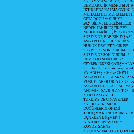
SIGINMACI SORUNU, NÜFUS
DEMOKRATİK MEŞRU MUHAL
İKTİDARDA KALMA OYUNLA
MUHALEFETE MUHALEFET H
ORTA DOGU ve SURİYE
2024 BİLİMSEL GELİŞMELER
NEDEN FAKİRLEŞTİK?!?!?
NEDEN FAKİRLEŞİYORUZ?!?!
SURİYE DE, BARIŞIN İNŞASI
ASGARİ ÜCRET HESABI!!??
HUKUK DEVLETİN ÇIKIŞ!!
SURİYE DE SON DURUM! PK
SURİYE DE SON DURUM!!!
DEMOKRASİ NEDİR!!??
ÇEVREMİZDEKİ ÇATIŞMALAR (S
Sorunların Çözümünü Tartışmamak
VATANDAŞ, CHP ve CHP’Lİ
ASGARİ ÜCRET 2024-2025 Z
YUSUF'LAR ÖLÜR, YUSUF’LA
ASGARİ ÜCRET, ASGARİ YAŞ
ANOMİ ve SAVRULAN TOPLU
MERKEZ SİYASET
TÜRKİYE’DE CİNAYETLER
SALDIRGAN İSRAİL
DÜĞÜNLERİN ÖNEMİ!
TARTIŞMA KONULARIMIZ AN
UÇARKEN DÜŞMEK!!
ATATÜRK'ÜN ASKERİ!!
KÖYDE, SAHNE
SORUN SARMALI VE ÇÖZÜML