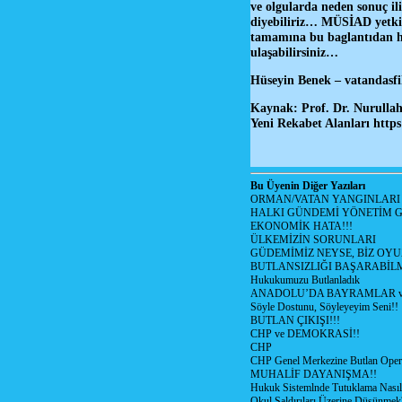
ve olgularda neden sonuç il
diyebiliriz… MÜSİAD yetkil
tamamına bu baglantıdan
ulaşabilirsiniz…
Hüseyin Benek – vatandasf
Kaynak: Prof. Dr. Nurull
Yeni Rekabet Alanları
http
Bu Üyenin Diğer Yazıları
ORMAN/VATAN YANGINLARI !
HALKI GÜNDEMİ YÖNETİM G
EKONOMİK HATA!!!
ÜLKEMİZİN SORUNLARI
GÜDEMİMİZ NEYSE, BİZ OYU
BUTLANSIZLIĞI BAŞARABİLM
Hukukumuzu Butlanladık
ANADOLU’DA BAYRAMLAR ve
Söyle Dostunu, Söyleyeyim Seni!!
BUTLAN ÇIKIŞI!!!
CHP ve DEMOKRASİ!!
CHP
CHP Genel Merkezine Butlan Oper
MUHALİF DAYANIŞMA!!
Hukuk Sistemlnde Tutuklama Nasıl
Okul Saldırıları Üzerine Düşünmek