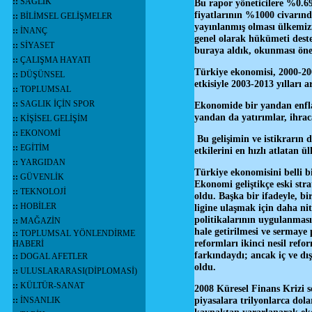
::
SAĞLIK
Bu rapor yöneticilere %0.6
fiyatlarının %1000 civarınd
::
BİLİMSEL GELİŞMELER
yayınlanmış olması ülkemiz
::
İNANÇ
genel olarak hükümeti dest
::
SİYASET
buraya aldık, okunması öne
::
ÇALIŞMA HAYATI
Türkiye ekonomisi, 2000-2001
::
DÜŞÜNSEL
etkisiyle 2003-2013 yılları 
::
TOPLUMSAL
::
SAGLIK İÇİN SPOR
Ekonomide bir yandan enflas
yandan da yatırımlar, ihrac
::
KİŞİSEL GELİŞİM
::
EKONOMİ
Bu gelişimin ve istikrarın 
::
EGİTİM
etkilerini en hızlı atlatan ü
::
YARGIDAN
Türkiye ekonomisini belli bi
::
GÜVENLİK
Ekonomi geliştikçe eski strat
::
TEKNOLOJİ
oldu. Başka bir ifadeyle, bir
::
HOBİLER
ligine ulaşmak için daha ni
politikalarının uygulanması
::
MAĞAZİN
hale getirilmesi ve sermaye 
::
TOPLUMSAL YÖNLENDİRME
reformları ikinci nesil refo
HABERİ
farkındaydı; ancak iç ve d
::
DOGAL AFETLER
oldu.
::
ULUSLARARASI(DİPLOMASİ)
::
KÜLTÜR-SANAT
2008 Küresel Finans Krizi so
piyasalara trilyonlarca dola
::
İNSANLIK