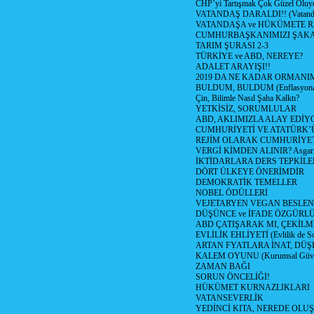
CHP’yi Tartışmak Çok Güzel Oluy
VATANDAŞ DARALDI!! (Vatandaş
VATANDAŞA ve HÜKÜMETE R
CUMHURBAŞKANIMIZI ŞAK
TARIM ŞURASI 2-3
TÜRKİYE ve ABD, NEREYE?
ADALET ARAYIŞI!!
2019 DA NE KADAR ORMANIM
BULDUM, BULDUM (Enflasyona 
Çin, Bilimle Nasıl Şaha Kalktı?
YETKİSİZ, SORUMLULAR
ABD, AKLIMIZLA ALAY EDİYO
CUMHURİYETİ VE ATATÜRK’
REJİM OLARAK CUMHURİYE
VERGİ KİMDEN ALINIR? Asgari 
İKTİDARLARA DERS TEPKİLE
DÖRT ÜLKEYE ÖNERİMDİR
DEMOKRATİK TEMELLER
NOBEL ÖDÜLLERİ
VEJETARYEN VEGAN BESLE
DÜŞÜNCE ve İFADE ÖZGÜRL
ABD ÇATIŞARAK MI, ÇEKİLME
EVLİLİK EHLİYETİ (Evlilik de Sor
ARTAN FYATLARA İNAT, DÜ
KALEM OYUNU (Kurumsal Güvenil
ZAMAN BAĞI
SORUN ÖNCELİĞİ!
HÜKÜMET KURNAZLIKLARI
VATANSEVERLİK
YEDİNCİ KITA, NEREDE OLU