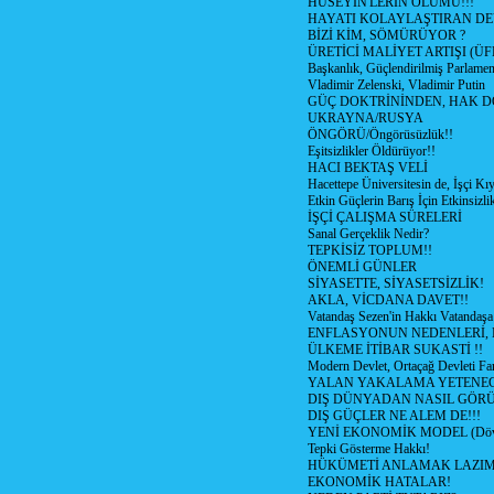
HÜSEYİN'LERİN ÖLÜMÜ!!!
HAYATI KOLAYLAŞTIRAN D
BİZİ KİM, SÖMÜRÜYOR ?
ÜRETİCİ MALİYET ARTIŞI (ÜF
Başkanlık, Güçlendirilmiş Parlamen
Vladimir Zelenski, Vladimir Putin
GÜÇ DOKTRİNİNDEN, HAK D
UKRAYNA/RUSYA
ÖNGÖRÜ/Öngörüsüzlük!!
Eşitsizlikler Öldürüyor!!
HACI BEKTAŞ VELİ
Hacettepe Üniversitesin de, İşçi Kıy
Etkin Güçlerin Barış İçin Etkinsizlik
İŞÇİ ÇALIŞMA SÜRELERİ
Sanal Gerçeklik Nedir?
TEPKİSİZ TOPLUM!!
ÖNEMLİ GÜNLER
SİYASETTE, SİYASETSİZLİK!
AKLA, VİCDANA DAVET!!
Vatandaş Sezen'in Hakkı Vatandaşa
ENFLASYONUN NEDENLERİ, N
ÜLKEME İTİBAR SUKASTİ !!
Modern Devlet, Ortaçağ Devleti Far
YALAN YAKALAMA YETENEG
DIŞ DÜNYADAN NASIL GÖR
DIŞ GÜÇLER NE ALEM DE!!!
YENİ EKONOMİK MODEL (Dövize
Tepki Gösterme Hakkı!
HÜKÜMETİ ANLAMAK LAZI
EKONOMİK HATALAR!