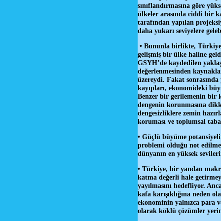
sınıflandırmasına göre yüks
ülkeler arasında ciddi bir k
tarafından yapılan projeks
daha yukarı seviyelere geleb
• Bununla birlikte, Türkiy
gelişmiş bir ülke haline gel
GSYH’de kaydedilen yaklaşık
değerlenmesinden kaynaklanm
üzereydi. Fakat sonrasında
kayıpları, ekonomideki büy
Benzer bir gerilemenin bir
dengenin korunmasına dikk
dengesizliklere zemin hazırl
koruması ve toplumsal taban
• Güçlü büyüme potansiyeli
problemi olduğu not edilme
dünyanın en yüksek sevileri
• Türkiye, bir yandan makr
katma değerli hale getirmeyi
yayılmasını hedefliyor. Anc
kafa karışıklığına neden ol
ekonominin yalnızca para ve
olarak köklü çözümler yerine