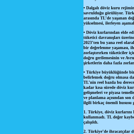
• Dalgalı döviz kuru rejimi
savrulduğu görülüyor. Türkiy
arasında TL’de yaşanan değer
yükselmesi, ilerleyen aşama
• Döviz kurlarından elde edi
tüketici davranışları üzeri
2023’ten bu yana reel olara
bir değerlenme yaşaması, ihr
zorlaştırırken tüketiciler i
doğru gerilemesinin ve Avr
şirketlerin daha fazla zorl
• Türkiye büyüklüğünde bir 
belirlemek doğru olmasa da 
TL’nin reel bazda bu derec
kadar kısa sürede döviz kur
gelişmeleri ve piyasa temel
ve planlama açısından son d
ilgili birkaç önemli hususu
1. Türkiye, döviz kurlarını 
kullanmadı. TL değer kaybed
çalışıldı.
2. Türkiye’de ihracatçılar 