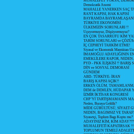
MUHALEFET YOKSA, DEMOK
Demokratik Anomi
MAHALLE YANERKEN SAÇ T
RANT KAPISI, HAK KAPISI
BAYRAMDA BAYRAMLAŞAN
TÜRKİYE EKONOMİSİ
ÜLKEMİZİN SORUNLARI !!
Uçuyormuyuz, Düşüyormuyuz?
EN ÇOK TASARRUFU KİM YA
TARIM SORUNLARI ve ÇÖZÜ
İÇ CEPHEYİ TAHKİM ETME!
Siyasal ve Ekonomik Mantıktan Uz
İMAMOĞLU ADAYLIĞININ EN
EMEKLİLERE RAPOR, NEDEN
PYD - PKK İLİŞKİSİ !! BARIŞ 
DİN ve SOSYAL DEMORASİ
GÜNDEM
ABD- TÜRKİYE- İRAN
BARIŞ KAPISI AÇIK!!
ERKEN ÖLÜM, TAMAMLANMA
DEM ile DEMLEN, HÜDAPAR
İZMİR İKTİSAR KONGRESİ
CHP’Yİ TARTIŞMAMANIN MAL
Neden, Buraya Geldik?
MİDE GÜRÜLTÜSÜ, SİYAET 
NEDEN, BAGIMSIZ VE TARAF
Siyasetçi, Toplum Bagı Koptu mu?
ADAYINIZ KİM, KİM ADAY???
MUHALEFETİ KAPATIRSAK !!
TOPLUMUN TEMELİ ADALETTİ