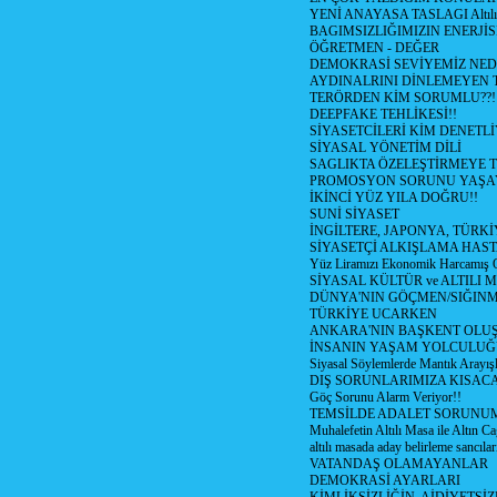
YENİ ANAYASA TASLAGI Altılı
BAGIMSIZLIĞIMIZIN ENERJİS
ÖĞRETMEN - DEĞER
DEMOKRASİ SEVİYEMİZ NED
AYDINALRINI DİNLEMEYEN
TERÖRDEN KİM SORUMLU??!
DEEPFAKE TEHLİKESİ!!
SİYASETCİLERİ KİM DENETL
SİYASAL YÖNETİM DİLİ
SAGLIKTA ÖZELEŞTİRMEYE T
PROMOSYON SORUNU YAŞA
İKİNCİ YÜZ YILA DOĞRU!!
SUNİ SİYASET
İNGİLTERE, JAPONYA, TÜRK
SİYASETÇİ ALKIŞLAMA HAST
Yüz Liramızı Ekonomik Harcamış 
SİYASAL KÜLTÜR ve ALTILI 
DÜNYA'NIN GÖÇMEN/SIĞIN
TÜRKİYE UCARKEN
ANKARA'NIN BAŞKENT OLU
İNSANIN YAŞAM YOLCULU
Siyasal Söylemlerde Mantık Arayışl
DIŞ SORUNLARIMIZA KISACA
Göç Sorunu Alarm Veriyor!!
TEMSİLDE ADALET SORUNUM
Muhalefetin Altılı Masa ile Altın Ca
altılı masada aday belirleme sancılar
VATANDAŞ OLAMAYANLAR
DEMOKRASİ AYARLARI