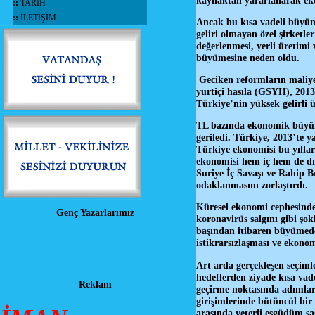
kaynaktan yararlanarak eko
::
TARİH
::
İLETİŞİM
Ancak bu kısa vadeli büyüme,
geliri olmayan özel şirketle
değerlenmesi, yerli üretimi 
büyümesine neden oldu.
Geciken reformların maliyeti
yurtiçi hasıla (GSYH), 2013
Türkiye’nin yüksek gelirli ü
TL bazında ekonomik büyüm
geriledi. Türkiye, 2013’te y
Türkiye ekonomisi bu yıllar
ekonomisi hem iç hem de dış
Suriye İç Savaşı ve Rahip Br
odaklanmasını zorlaştırdı.
Küresel ekonomi cephesinde i
Genç Yazarlarımız
koronavirüs salgını gibi şok
başından itibaren büyümede 
istikrarsızlaşması ve eko
Art arda gerçekleşen seçiml
hedeflerden ziyade kısa vad
Reklam
geçirme noktasında adımlar 
girişimlerinde bütüncül bi
arasında yeterli eşgüdüm s