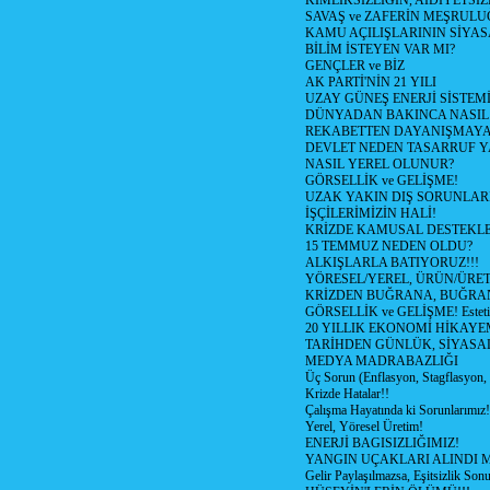
KİMLİKSİZLİĞİN, AİDİYETSİ
SAVAŞ ve ZAFERİN MEŞRUL
KAMU AÇILIŞLARININ SİYAS
BİLİM İSTEYEN VAR MI?
GENÇLER ve BİZ
AK PARTİ'NİN 21 YILI
UZAY GÜNEŞ ENERJİ SİSTEM
DÜNYADAN BAKINCA NASI
REKABETTEN DAYANIŞMAY
DEVLET NEDEN TASARRUF 
NASIL YEREL OLUNUR?
GÖRSELLİK ve GELİŞME!
UZAK YAKIN DIŞ SORUNLAR
İŞÇİLERİMİZİN HALİ!
KRİZDE KAMUSAL DESTEKL
15 TEMMUZ NEDEN OLDU?
ALKIŞLARLA BATIYORUZ!!!
YÖRESEL/YEREL, ÜRÜN/ÜRE
KRİZDEN BUĞRANA, BUĞRA
GÖRSELLİK ve GELİŞME! Estetik m
20 YILLIK EKONOMİ HİKAYEM
TARİHDEN GÜNLÜK, SİYASA
MEDYA MADRABAZLIĞI
Üç Sorun (Enflasyon, Stagflasyon,
Krizde Hatalar!!
Çalışma Hayatında ki Sorunlarımız!
Yerel, Yöresel Üretim!
ENERJİ BAGISIZLIĞIMIZ!
YANGIN UÇAKLARI ALINDI M
Gelir Paylaşılmazsa, Eşitsizlik Sonu