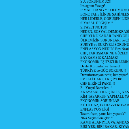
SU, SORUNUMUZ!!
İnstagram Yasagı!
İSMAİL HANİYYE ÖLÜMÜ ve
BORÇ TAHSİLİNDE ŞAHİNLEŞ
HER LİDERLE, GÖRÜŞEN LİDE
SİYASAL DEGİŞİM!!
SİYASET NOTU!!
NEDEN, SOSYAL DEMOKRASİ
CHP’Yİ NE KADAR TANIYOR
ÜLKEMİZİN SORUNLARI ve 
SURİYE ve SURİYELİ SORUN
ENFLASYON NEDİR? Bizi Nasıl E
CHP, TARTIŞMAK NE GÜZEL!!
BAYRAMSIZ KALMAK!!
EKONOMİK EŞİTSİZLİKLERİN
Devlet Kurumları ve Tasarruf
TÜRKİYE ve GÖÇ SORUNU!!
Dezenformasyon nedir, kim yapar?
EMEKLİ CAN ÇEKİŞİYOR!!
CHP BİRİNCİ PARTİ!!!
21. Yüzyıl Becerileri !!
ANAYASAL DEGİŞİKLİK, NAS
KİM TASARRUF YAPMALI, YA
EKONOMİK SORUNLAR
KÖTÜ HAZ, İYİ HAZZI KOVAR?
ENFLASYON LİGİ
Tasarruf şart, şartta kim yapacak?
2024 Seçim Sonuçları !!
KAMU ALANIYLA VATANDAŞ
BİRİ YER, BİRİ BAKAR, KIYA