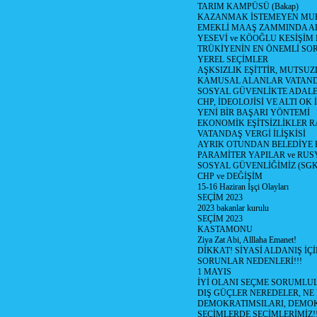
TARIM KAMPÜSÜ (Bakap)
KAZANMAK İSTEMEYEN MU
EMEKLİ MAAŞ ZAMMINDA A
YESEVİ ve KÖOĞLU KESİŞİM
TRÜKİYENİN EN ÖNEMLİ SO
YEREL SEÇİMLER
AŞKSIZLIK EŞİTTİR, MUTSUZ
KAMUSAL ALANLAR VATAND
SOSYAL GÜVENLİKTE ADALE
CHP, İDEOLOJİSİ VE ALTI OK 
YENİ BİR BAŞARI YÖNTEMİ
EKONOMİK EŞİTSİZLİKLER 
VATANDAŞ VERGİ İLİŞKİSİ
AYRIK OTUNDAN BELEDİYE
PARAMİTER YAPILAR ve RUS
SOSYAL GÜVENLİĞİMİZ (SGK
CHP ve DEĞİŞİM
15-16 Haziran İşçi Olayları
SEÇİM 2023
2023 bakanlar kurulu
SEÇİM 2023
KASTAMONU
Ziya Zat Abi, Alllaha Emanet!
DİKKAT! SİYASİ ALDANIŞ İÇİ
SORUNLAR NEDENLERİ!!!
1 MAYIS
İYİ OLANI SEÇME SORUMLU
DIŞ GÜÇLER NEREDELER, NE
DEMOKRATIMSILARI, DEMOK
SEÇİMLERDE SEÇİMLERİMİZ!