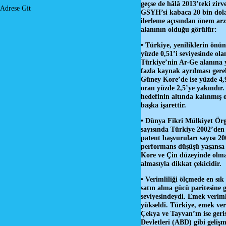
geçse de hâlâ 2013’teki zirv
Adrese Git
GSYH’si kabaca 20 bin dola
ilerleme açısından önem arz
alanının olduğu görülür:
• Türkiye, yeniliklerin önü
yüzde 0,51’i seviyesinde ola
Türkiye’nin Ar-Ge alanına yö
fazla kaynak ayrılması gere
Güney Kore’de ise yüzde 4,93
oran yüzde 2,5’ye yakındır. 
hedefinin altında kalınmış 
başka işarettir.
• Dünya Fikri Mülkiyet Örg
sayısında Türkiye 2002’den 
patent başvuruları sayısı 20
performans düşüşü yaşansa 
Kore ve Çin düzeyinde olma
almasıyla dikkat çekicidir.
• Verimliliği ölçmede en sı
satın alma gücü paritesine g
seviyesindeydi. Emek verimli
yükseldi. Türkiye, emek ve
Çekya ve Tayvan’ın ise geri
Devletleri (ABD) gibi geliş