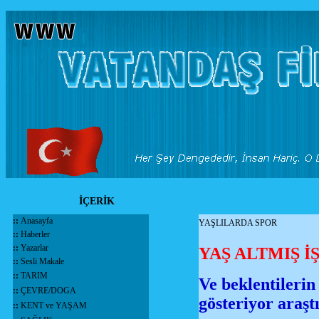
İÇERİK
::
Anasayfa
YAŞLILARDA SPOR
::
Haberler
::
Yazarlar
YAŞ ALTMIŞ İ
::
Sesli Makale
::
TARIM
Ve beklentilerin
::
ÇEVRE/DOGA
gösteriyor araşt
::
KENT ve YAŞAM