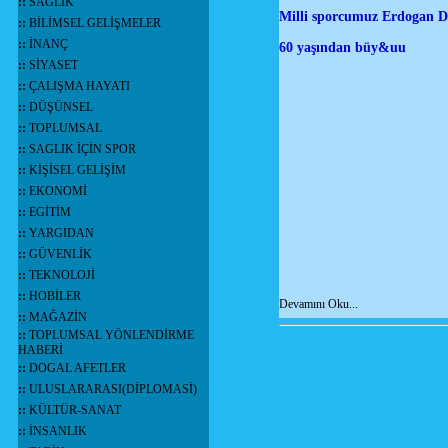
::
SAĞLIK
Milli sporcumuz Erdogan Du
::
BİLİMSEL GELİŞMELER
::
İNANÇ
60 yaşından büy&uu
::
SİYASET
::
ÇALIŞMA HAYATI
::
DÜŞÜNSEL
::
TOPLUMSAL
::
SAGLIK İÇİN SPOR
::
KİŞİSEL GELİŞİM
::
EKONOMİ
::
EGİTİM
::
YARGIDAN
::
GÜVENLİK
::
TEKNOLOJİ
::
HOBİLER
Devamını Oku...
::
MAĞAZİN
::
TOPLUMSAL YÖNLENDİRME
HABERİ
::
DOGAL AFETLER
::
ULUSLARARASI(DİPLOMASİ)
::
KÜLTÜR-SANAT
::
İNSANLIK