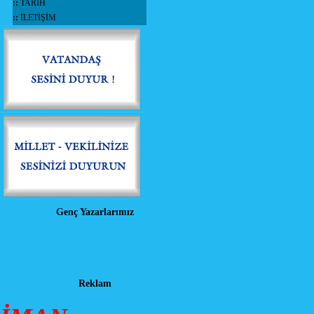
::
TARİH
::
İLETİŞİM
Genç Yazarlarımız
Reklam