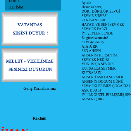
::
TARİH
Ayrılık
Hesapsız sevgi
::
İLETİŞİM
DÖRT DÖRTLÜK SEVGİ
SEVME ZİRVESİ
23 NİSAN 1920
HAYATI VE SENİ SEVMEK
SEVMEK FARZI
İYİ ŞEYLER SENDE
En güzel senmisin?
SEVGİ-BARIŞ
ATATÜRK
SEN AHSEN
AHSENİM HERŞEYİM
SEVMEK NEDİR?
YUNUS’ÇA SEVDİK
KUTSALCA SEVMEK
KUTSALSIN
AHSEN’İ AŞKLA SEVMEK
AHSENİN DOGUM GÜNÜ
SEVMEKLERİMİZİ ÇOGALTAL
Genç Yazarlarımız
AŞK DUASI
İYİ İLE GÜZEL BİRLEŞMİŞ SE
AHSEN (ŞİİR)
Reklam