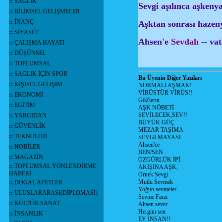
::
SAĞLIK
Sevgi aşılınca aşkeny
::
BİLİMSEL GELİŞMELER
::
İNANÇ
Aşktan sonrası hazen
::
SİYASET
Ahsen'e
Sevdalı
-- va
::
ÇALIŞMA HAYATI
::
DÜŞÜNSEL
::
TOPLUMSAL
::
SAGLIK İÇİN SPOR
Bu Üyenin Diğer Yazıları
::
KİŞİSEL GELİŞİM
NORMALİ AŞMAK!
VİRÜSTÜR VİRÜS!!
::
EKONOMİ
GöZlerin
::
EGİTİM
AŞK NÖBETİ
SEVİLECEK,SEV!!
::
YARGIDAN
BÜYÜK GÜÇ
::
GÜVENLİK
MEZAR TAŞIMA
::
TEKNOLOJİ
SEVGİ MAYASI
Ahsen'ce
::
HOBİLER
BEN/SEN
::
MAĞAZİN
ÖZGÜRLÜK İPİ
::
TOPLUMSAL YÖNLENDİRME
AKIŞINA AŞK,
HABERİ
Örnek Sevgi
Mutlu Sevmek
::
DOGAL AFETLER
Yoğun sevmeler
::
ULUSLARARASI(DİPLOMASİ)
Sevme Farzı
::
KÜLTÜR-SANAT
Ahsen sever
Hergün sen
::
İNSANLIK
EY İNSAN!!