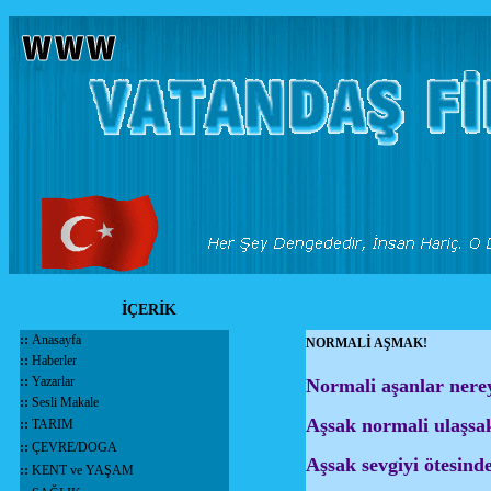
İÇERİK
::
Anasayfa
NORMALİ AŞMAK!
::
Haberler
::
Yazarlar
Normali aşanlar nerey
::
Sesli Makale
Aşsak normali ulaşsak
::
TARIM
::
ÇEVRE/DOGA
Aşsak sevgiyi ötesinde
::
KENT ve YAŞAM