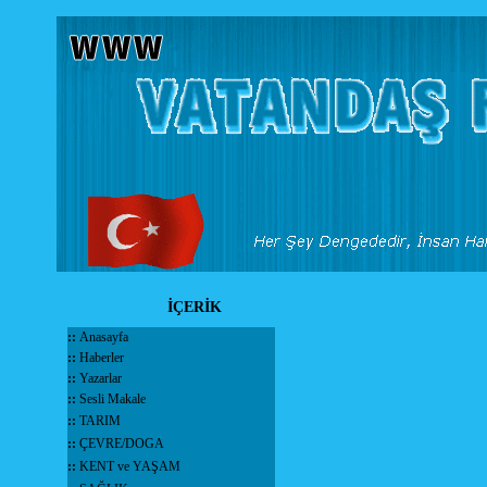
İÇERİK
::
Anasayfa
::
Haberler
::
Yazarlar
::
Sesli Makale
::
TARIM
::
ÇEVRE/DOGA
::
KENT ve YAŞAM