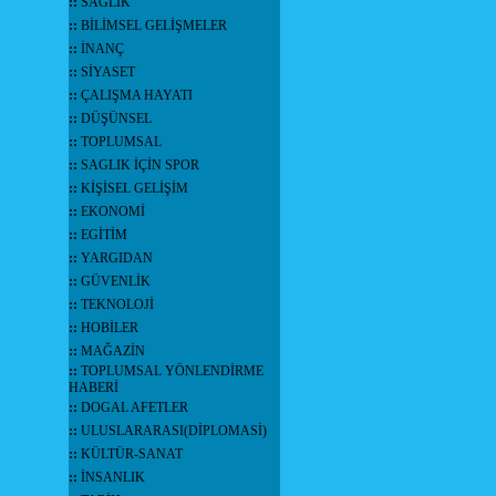
::
SAĞLIK
::
BİLİMSEL GELİŞMELER
::
İNANÇ
::
SİYASET
::
ÇALIŞMA HAYATI
::
DÜŞÜNSEL
::
TOPLUMSAL
::
SAGLIK İÇİN SPOR
::
KİŞİSEL GELİŞİM
::
EKONOMİ
::
EGİTİM
::
YARGIDAN
::
GÜVENLİK
::
TEKNOLOJİ
::
HOBİLER
::
MAĞAZİN
::
TOPLUMSAL YÖNLENDİRME
HABERİ
::
DOGAL AFETLER
::
ULUSLARARASI(DİPLOMASİ)
::
KÜLTÜR-SANAT
::
İNSANLIK