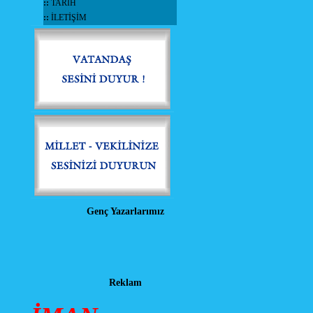
::
TARİH
::
İLETİŞİM
Genç Yazarlarımız
Reklam