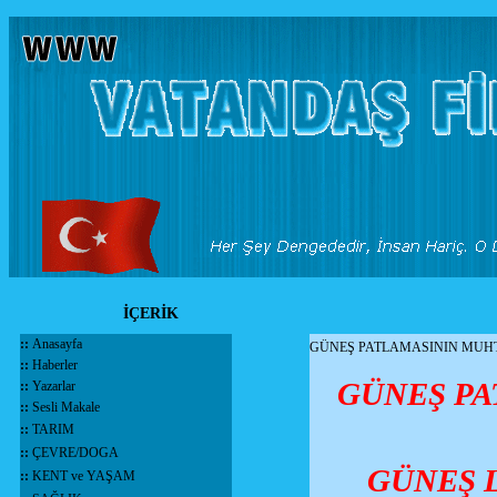
İÇERİK
::
Anasayfa
GÜNEŞ PATLAMASININ MUHT
::
Haberler
GÜNEŞ PA
::
Yazarlar
::
Sesli Makale
::
TARIM
::
ÇEVRE/DOGA
GÜNEŞ 
::
KENT ve YAŞAM