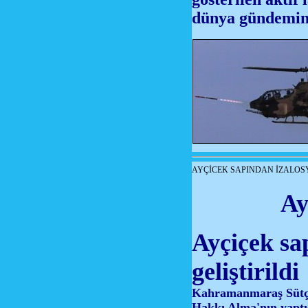
dünya gündemind
AYÇİCEK SAPINDAN İZALO
Ay
Ayçiçek sa
geliştirildi
Kahramanmaraş Sütçü
Hakkı Alma'nın yaptığ