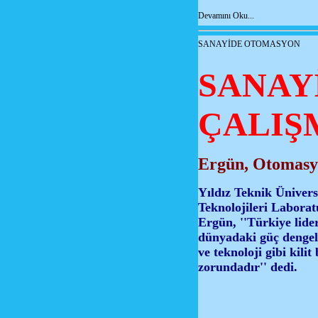
Devamını Oku...
SANAYİDE OTOMASYON
SANAY
ÇALIŞ
Ergün, Otomasyo
Yıldız Teknik Üniver
Teknolojileri Laborat
Ergün, ''Türkiye lider
dünyadaki güç dengele
ve teknoloji gibi kil
zorundadır'' dedi.