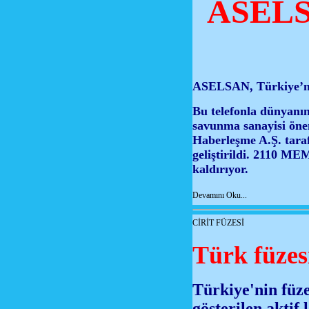
ASELS
ASELSAN, Türkiye’nin 
Bu telefonla dünyanı
savunma sanayisi ön
Haberleşme A.Ş. taraf
geliştirildi. 2110 ME
kaldırıyor.
Devamını Oku...
CİRİT FÜZESİ
Türk füzes
Türkiye'nin füze
gösterilen aktif