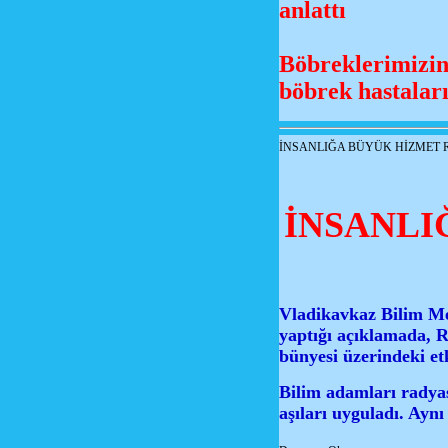
anlattı
Böbreklerimizin
böbrek hastaları
İNSANLIĞA BÜYÜK HİZMET 
İNSANLI
Vladikavkaz Bilim Me
yaptığı açıklamada, 
bünyesi üzerindeki etk
Bilim adamları radyas
aşıları uyguladı. Aynı