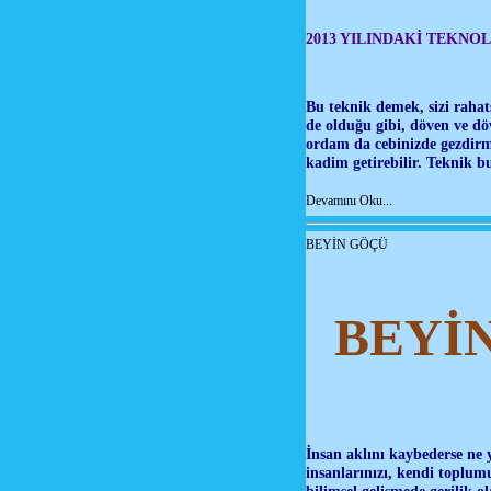
2013 YILINDAKİ TEKNO
Bu teknik demek, sizi rahat
de olduğu gibi, döven ve döv
ordam da cebinizde gezdirm
kadim getirebilir. Teknik b
Devamını Oku...
BEYİN GÖÇÜ
BEYİ
İnsan aklını kaybederse ne 
insanlarınızı, kendi toplu