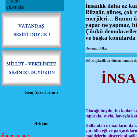
::
TARİH
İnsanlık daha az kar
::
İLETİŞİM
Rüzgâr, güneş, çok r
enerjileri… Bunun üz
yapar ne yapmaz, bil
Çünkü demokrasiler d
ve başka konularda 
Devamını Oku...
#Mikroplastik ler #insan kanında d
İNSA
Genç Yazarlarımız
Olacağı buydu, bu kadar kol
toprakla, suyla, havayla ka
Reklam
Hollandalı uzmanların daha 
yutabileceği ve parçacıkları
maddelerin alışverişini sağ