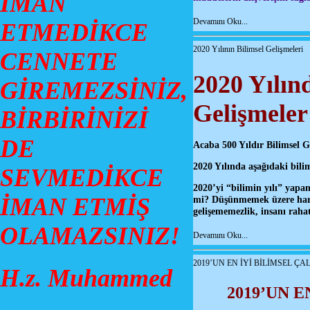
İMAN
Devamını Oku...
ETMEDİKCE
2020 Yılının Bilimsel Gelişmeleri
CENNETE
2020 Yılın
GİREMEZSİNİZ,
Gelişmeler
BİRBİRİNİZİ
DE
Acaba 500 Yıldır Bilimsel 
2020 Yılında aşağıdaki bili
SEVMEDİKCE
2020’yi “bilimin yılı” yapa
İMAN ETMİŞ
mi? Düşünmemek üzere harek
gelişememezlik, insanı raha
OLAMAZSINIZ!
Devamını Oku...
2019’UN EN İYİ BİLİMSEL Ç
H.z. Muhammed
2019’UN 