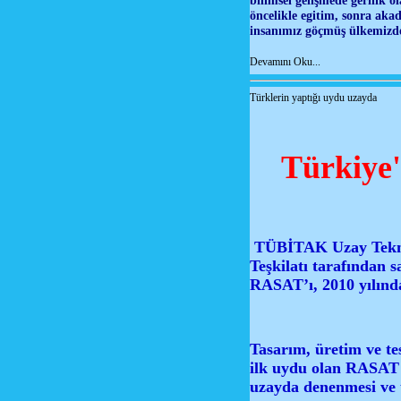
bilimsel gelişmede gerilik o
öncelikle egitim, sonra aka
insanımız göçmüş ülkemiz
Devamını Oku...
Türklerin yaptığı uydu uzayda
Türkiye'
TÜBİTAK Uzay Teknol
Teşkilatı tarafından 
RASAT’ı, 2010 yılınd
Tasarım, üretim ve te
ilk uydu olan RASAT 
uzayda denenmesi ve 