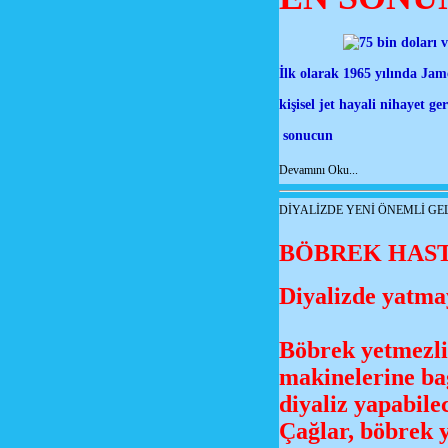
İlk olarak 1965 yılında Jam
kişisel jet hayali nihayet g
sonucun
Devamını Oku...
DİYALİZDE YENİ ÖNEMLİ GEL
BÖBREK HAST
Diyalizde yatma
Böbrek yetmezliğ
makinelerine ba
diyaliz yapabile
Çağlar, böbrek y