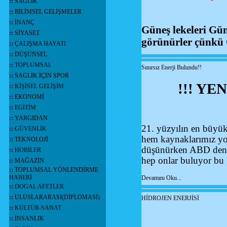
::
SAĞLIK
::
BİLİMSEL GELİŞMELER
::
İNANÇ
Güneş lekeleri Gü
::
SİYASET
görünürler çünkü 
::
ÇALIŞMA HAYATI
::
DÜŞÜNSEL
::
TOPLUMSAL
Sınırsız Enerji Bulundu!!
::
SAGLIK İÇİN SPOR
!!! YE
::
KİŞİSEL GELİŞİM
::
EKONOMİ
::
EGİTİM
::
YARGIDAN
21. yüzyılın en büyük 
::
GÜVENLİK
hem kaynaklarımız yo
::
TEKNOLOJİ
düşünürken ABD den ha
::
HOBİLER
hep onlar buluyor bu 
::
MAĞAZİN
::
TOPLUMSAL YÖNLENDİRME
HABERİ
Devamını Oku...
::
DOGAL AFETLER
::
ULUSLARARASI(DİPLOMASİ)
HİDROJEN ENERJİSİ
::
KÜLTÜR-SANAT
::
İNSANLIK