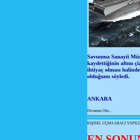
Savunma Sanayii Müst
kaydettiğinin altını ç
ihtiyaç olması halinde
olduğunu söyledi.
ANKARA
Devamını Oku...
KİŞİSEL UÇMA ARACI YAPILD
EN SONU