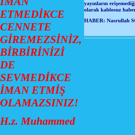
İMAN
yayınların erişemediğ
olarak kablosuz habe
ETMEDİKCE
HABER: Nasrullah
CENNETE
GİREMEZSİNİZ,
BİRBİRİNİZİ
DE
SEVMEDİKCE
İMAN ETMİŞ
OLAMAZSINIZ!
H.z. Muhammed