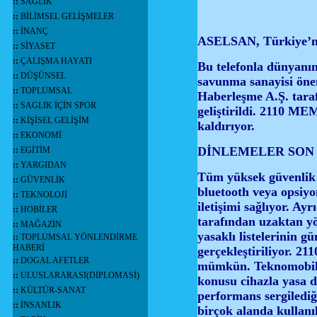
::
SAĞLIK
::
BİLİMSEL GELİŞMELER
::
İNANÇ
ASELSAN, Türkiye’nin 
::
SİYASET
::
ÇALIŞMA HAYATI
Bu telefonla dünyanı
::
DÜŞÜNSEL
savunma sanayisi ön
::
TOPLUMSAL
Haberleşme A.Ş. taraf
::
SAGLIK İÇİN SPOR
geliştirildi. 2110 ME
::
KİŞİSEL GELİŞİM
kaldırıyor.
::
EKONOMİ
DİNLEMELER SON
::
EGİTİM
::
YARGIDAN
Tüm yüksek güvenlik ö
::
GÜVENLİK
bluetooth veya opsiyo
::
TEKNOLOJİ
iletişimi sağlıyor. A
::
HOBİLER
tarafından uzaktan yö
::
MAĞAZİN
yasaklı listelerinin g
::
TOPLUMSAL YÖNLENDİRME
HABERİ
gerçekleştiriliyor. 2
::
DOGAL AFETLER
mümkün. Teknomobil 
::
ULUSLARARASI(DİPLOMASİ)
konusu cihazla yasa d
::
KÜLTÜR-SANAT
performans sergilediği
::
İNSANLIK
birçok alanda kullanı