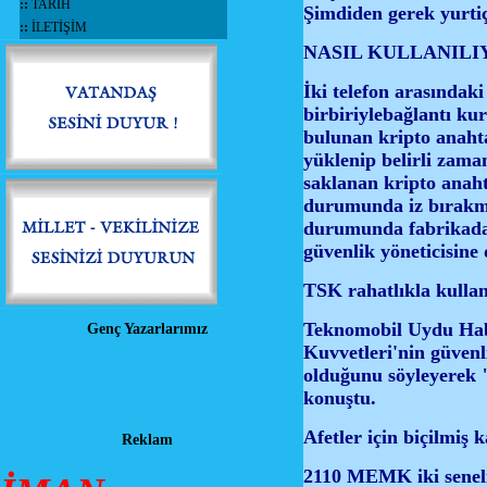
::
TARİH
Şimdiden gerek yurtiç
::
İLETİŞİM
NASIL KULLANILI
İki telefon arasındaki 
birbiriylebağlantı ku
bulunan kripto anahta
yüklenip belirli zaman
saklanan kripto anahta
durumunda iz bırakmay
durumunda fabrikada 
güvenlik yöneticisine
TSK rahatlıkla kulla
Teknomobil Uydu Habe
Genç Yazarlarımız
Kuvvetleri'nin güvenl
olduğunu söyleyerek "
konuştu.
Afetler için biçilmiş 
Reklam
2110 MEMK iki senelik