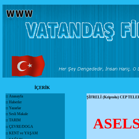
İÇERİK
::
Anasayfa
ŞİFRELİ (Kriptolu) CEP TEL
::
Haberler
::
Yazarlar
::
Sesli Makale
ASELS
::
TARIM
::
ÇEVRE/DOGA
::
KENT ve YAŞAM