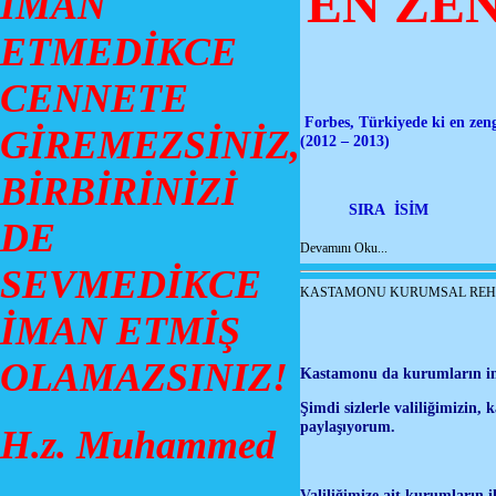
EN ZE
İMAN
ETMEDİKCE
CENNETE
Forbes, Türkiyede ki en zengin
GİREMEZSİNİZ,
(2012 – 2013)
BİRBİRİNİZİ
SIRA İSİM ŞİRKETİ
DE
Devamını Oku...
SEVMEDİKCE
KASTAMONU KURUMSAL REH
İMAN ETMİŞ
OLAMAZSINIZ!
Kastamonu da kurumların inte
Şimdi sizlerle valiliğimizin,
paylaşıyorum.
H.z. Muhammed
Valiliğimize ait kurumların ile