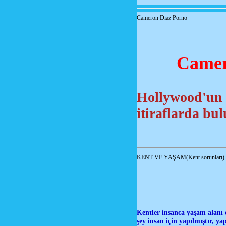
Cameron Diaz Porno
Camer
Hollywood'un 
itiraflarda bu
KENT VE YAŞAM(Kent sorunları)
Kentler insanca yaşam alanı 
şey insan için yapılmıştır, y