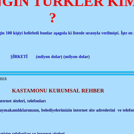
NGİN TÜRKLER Kİ
?
 100 kişiyi belirledi bunlar aşagıda ki listede sırasıyla verilmişti. İşte e
 (milyon dolar) (milyon dolar)
BER
KASTAMONU KURUMSAL REHBER
rnet siteleri, telefonları
 kaymakamlıklarımızın, belediyelerimizin internet site adreslerini ve telefo
tişim telefonları ve internet siteleri