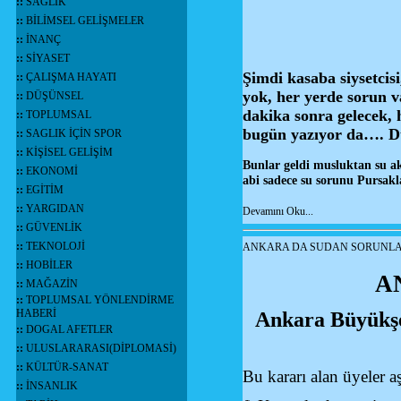
::
SAĞLIK
::
BİLİMSEL GELİŞMELER
::
İNANÇ
::
SİYASET
Şimdi kasaba siysetcis
::
ÇALIŞMA HAYATI
yok, her yerde sorun 
::
DÜŞÜNSEL
dakika sonra gelecek,
::
TOPLUMSAL
bugün yazıyor da…. D
::
SAGLIK İÇİN SPOR
::
KİŞİSEL GELİŞİM
Bunlar geldi musluktan su ak
::
EKONOMİ
abi sadece su sorunu Pursakl
::
EGİTİM
::
YARGIDAN
Devamını Oku...
::
GÜVENLİK
::
TEKNOLOJİ
ANKARA DA SUDAN SORUNL
::
HOBİLER
A
::
MAĞAZİN
::
TOPLUMSAL YÖNLENDİRME
HABERİ
Ankara Büyükşe
::
DOGAL AFETLER
::
ULUSLARARASI(DİPLOMASİ)
::
KÜLTÜR-SANAT
Bu kararı alan üyeler a
::
İNSANLIK