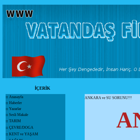
İÇERİK
::
Anasayfa
ANKARA ve SU SORUNU!!!
::
Haberler
::
Yazarlar
A
::
Sesli Makale
::
TARIM
::
ÇEVRE/DOGA
::
KENT ve YAŞAM