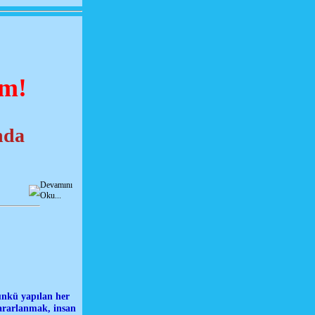
um!
nda
Devamını
Oku...
ünkü yapılan her
yararlanmak, insan