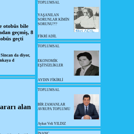
TOPLUMSAL
YAŞANILAN
SORUNLAR KİMİN
SORUNU?!?
 otobüs bile
adan geçmiş, 8
FİKRİ ADİL
obüs geçti
TOPLUMSAL
Sincan da diyor,
ankaya d
EKONOMİK
EŞİTSİZLİKLER
AYDIN FİKİRLİ
TOPLUMSAL
BİR ZAMANLAR
ararı alan
AVRUPA TOPLUMU
Aykut Veli YILDIZ
İNANÇ