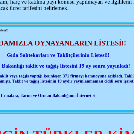
sim, harç ve katılma payı konusu yapılmayan ve ilgililerin 
cak ücret tarifesini belirlemek.
stesi!!
DAMIZLA OYNAYANLARIN LİSTESİ!!
Gıda Sahtekarları ve Taklitçilerinin Listesi!!
Bakanlığı taklit ve tağşiş listesini 19 ay sonra yayınladı!
lit veya tağşiş yaptığı kesinleşen 371 firmayı kamuoyuna açıkladı. Taklit v
mıştı. Taklit ve tağşiş listesinin 19 aydır yayınlanmaması ciddi soru işare
 firmalara, Tarım ve Orman Bakanlığının İnternet si