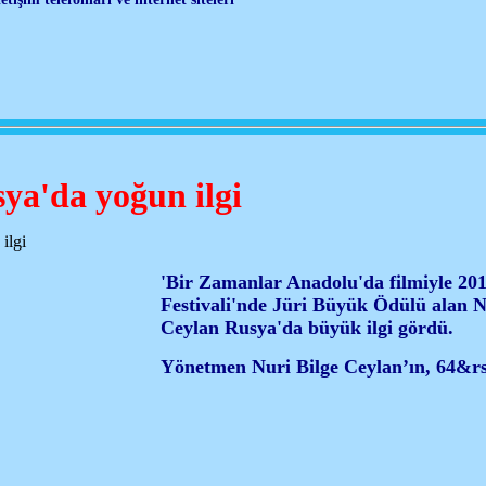
ya'da yoğun ilgi
'Bir Zamanlar Anadolu'da filmiyle 20
Festivali'nde Jüri Büyük Ödülü alan N
Ceylan Rusya'da büyük ilgi gördü.
Yönetmen Nuri Bilge Ceylan’ın, 64&r