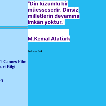
“Din lüzumlu bir
müessesedir. Dinsiz
milletlerin devamına
imkân yoktur."
M.Kemal Atatürk
Adrese Git
11 Cannes Film
uri Bilgi
sq