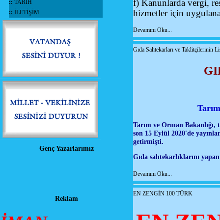
f) Kanunlarda vergi, re
::
TARİH
hizmetler için uygulana
::
İLETİŞİM
Devamını Oku...
Gıda Sahtekarları ve Taklitçilerinin Li
GI
Tarım 
Tarım ve Orman Bakanlığı, tak
son 15 Eylül 2020'de yayınlan
getirmişti.
Genç Yazarlarımız
Gıda sahtekarlıklarını yapan
Devamını Oku...
EN ZENGİN 100 TÜRK
Reklam