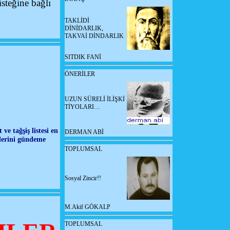
isteğine bağlı
TAKLİDİ
DİNİDARLIK,
TAKVAİ DİNDARLIK
SITDIK FANİ
ÖNERİLER
UZUN SÜRELİ İLİŞKİ
TİYOLARI…
e tağşiş listesi en
DERMAN ABİ
tlerini gündeme
TOPLUMSAL
Sosyal Zincir!!
M.Akif GÖKALP
TOPLUMSAL