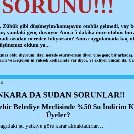
SORUNU!!!
i, Zübük gibi düşüneyim/konuşayım otobüs gelmedi, vay be
var, yandaki genç duyuyor Amca 5 dakika önce otobüs bur
 hadi oradan nereden biliyorsun? Amca uygulamada kaç ot
üşünemez oldum ya...
maz oldu diyorum, dayı nerede oturuyorsun diyor yine genç bir arkadaş, 
arın ve Keçiören’in yüksek kodlarında var diyor, ve ekliyor Sincan da, C
AR
NKARA DA SUDAN SORUNLAR!!
hir Belediye Meclisinde %50 Su İndirim K
Üyeler?
şagıdaki şu yetkiye göre karar almaktadırlar…