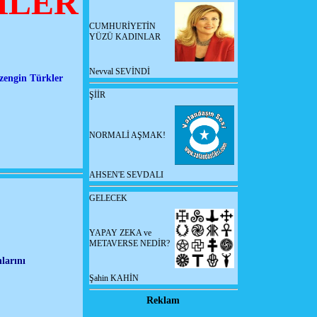
MLER
CUMHURİYETİN
YÜZÜ KADINLAR
Nevval SEVİNDİ
n zengin Türkler
ŞİİR
NORMALİ AŞMAK!
AHSEN'E SEVDALI
GELECEK
YAPAY ZEKA ve
METAVERSE NEDİR?
nlarını
Şahin KAHİN
Reklam