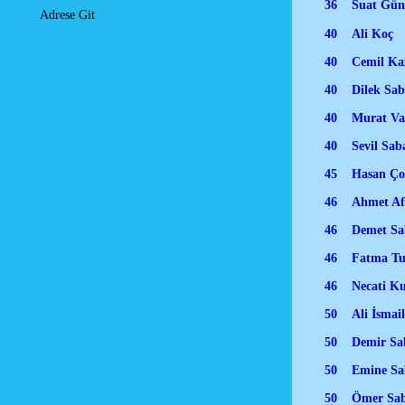
36 Suat Güns
Adrese Git
40 Ali Koç
40 Cemil Kaz
40 Dilek Sab
40 Murat Va
40 Sevil Sab
45 Hasan Çola
46 Ahmet 
46 Demet Saban
46 Fatma Tub
46 Necati 
50 Ali İsmai
50 Demir Sa
50 Emine Saba
50 Ömer Sab