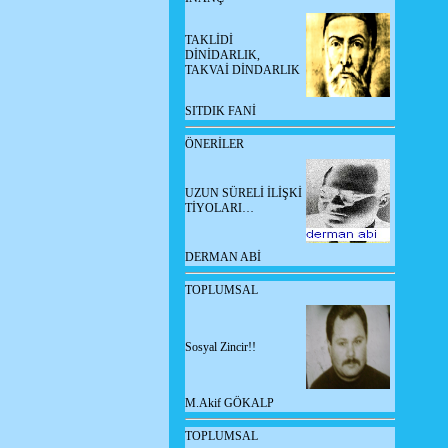
TAKLİDİ
DİNİDARLIK,
TAKVAİ DİNDARLIK
SITDIK FANİ
ÖNERİLER
UZUN SÜRELİ İLİŞKİ
TİYOLARI…
DERMAN ABİ
TOPLUMSAL
Sosyal Zincir!!
M.Akif GÖKALP
TOPLUMSAL