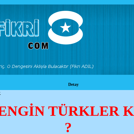
Detay
K
ZENGİN TÜRKLER 
?