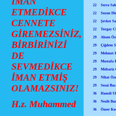
İMAN
22 Serra Sab
ETMEDİKCE
22 Suzan Dinçe
CENNETE
22 Şevket Sa
22 Turgay Ci
GİREMEZSİNİZ,
29 Ahsen Özo
BİRBİRİNİZİ
29 Çiğdem Saba
DE
29 Mehmet Ha
29 Mustafa 
SEVMEDİKCE
29 Mübariz Gur
İMAN ETMİŞ
29 Nihat Özd
OLAMAZSINIZ!
29 Sezai Bac
36 Hamdi Ul
H.z. Muhammed
36 Nezih Bar
36 Ömer Ko