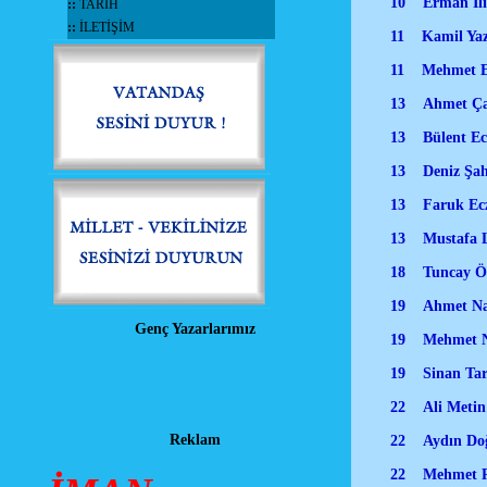
10 Erman Ilıc
::
TARİH
::
İLETİŞİM
11 Kamil Yazı
11 Mehmet Emin
13 Ahmet Çal
13 Bülent Ecza
13 Deniz Şah
13 Faruk Eczac
13 Mustafa 
18 Tuncay Özi
19 Ahmet Nazi
Genç Yazarlarımız
19 Mehmet Na
19 Sinan Ta
22 Ali Metin 
22 Aydın Do
Reklam
22 Mehmet R