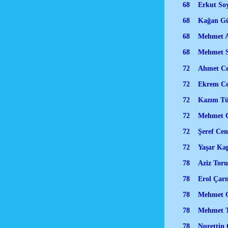
68 Erkut S
68 Kağan Gü
68 Mehmet Av
68 Mehmet S
72 Ahmet Ce
72 Ekrem Ce
72 Kazım Tür
72 Mehmet C
72 Şeref Ce
72 Yaşar Kapta
78 Aziz Tor
78 Erol Çar
78 Mehmet Oğ
78 Mehmet T
78 Nurettin 