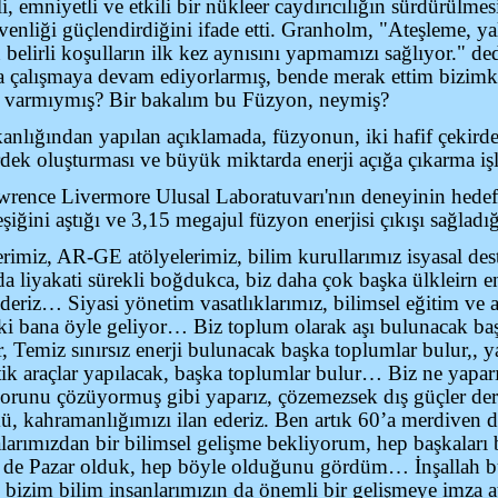
, emniyetli ve etkili bir nükleer caydırıcılığın sürdürülmesi
venliği güçlendirdiğini ifade etti. Granholm, "Ateşleme, yal
belirli koşulların ilk kez aynısını yapmamızı sağlıyor." ded
a çalışmaya devam ediyorlarmış, bende merak ettim bizimki
i varmıymış? Bir bakalım bu Füzyon, neymiş?
nlığından yapılan açıklamada, füzyonun, iki hafif çekirde
irdek oluşturması ve büyük miktarda enerji açığa çıkarma işl
rence Livermore Ulusal Laboratuvarı'nın deneyinin hedefe
iğini aştığı ve 3,15 megajul füzyon enerjisi çıkışı sağladığı
imiz, AR-GE atölyelerimiz, bilim kurullarımız isyasal dest
da liyakati sürekli boğdukca, biz daha çok başka ülkleirn en
riz… Siyasi yönetim vasatlıklarımız, bilimsel eğitim ve a
ki bana öyle geliyor… Biz toplum olarak aşı bulunacak b
r, Temiz sınırsız enerji bulunacak başka toplumlar bulur,, y
ik araçlar yapılacak, başka toplumlar bulur… Biz ne yapar
o sorunu çözüyormuş gibi yaparız, çözemezsek dış güçler d
mü, kahramanlığımızı ilan ederiz. Ben artık 60’a merdiven
alarımızdan bir bilimsel gelişme bekliyorum, hep başkaları 
iz de Pazar olduk, hep böyle olduğunu gördüm… İnşallah
izim bilim insanlarımızın da önemli bir gelişmeye imza at