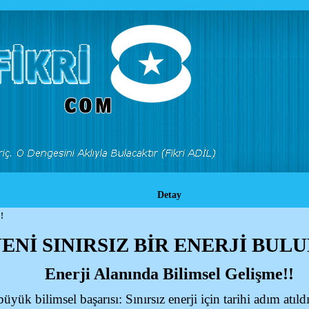
Detay
!
 YENİ SINIRSIZ BİR ENERJİ BULU
Enerji Alanında Bilimsel Gelişme!!
üyük bilimsel başarısı: Sınırsız enerji için tarihi adım atı