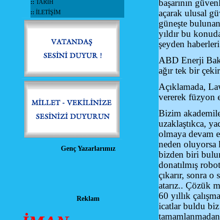
başarının güvenli
::
TARİH
açarak ulusal gü
::
İLETİŞİM
güneşte bulunan 
yıldır bu konud
şeyden haberler
ABD Enerji Baka
ağır tek bir çek
Açıklamada, Law
vererek füzyon eş
Bizim akademiler
uzaklaştıkca, ya
olmaya devam ede
neden oluyorsa 
Genç Yazarlarımız
bizden biri bulu
donatılmış robot
çıkarır, sonra 
atarız.. Çözük 
60 yıllık çalışm
Reklam
icatlar buldu b
tamamlanmadan b