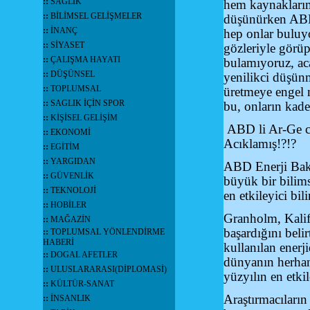
::
SAĞLIK
hem kaynaklarım
::
BİLİMSEL GELİŞMELER
düşünürken ABD d
::
İNANÇ
hep onlar buluyo
::
SİYASET
gözleriyle görü
::
ÇALIŞMA HAYATI
bulamıyoruz, ac
::
DÜŞÜNSEL
yenilikci düşünm
::
TOPLUMSAL
üretmeye engel 
::
SAGLIK İÇİN SPOR
bu, onların kad
::
KİŞİSEL GELİŞİM
ABD li Ar-Ge ci 
::
EKONOMİ
Acıklamış!?!?
::
EGİTİM
::
YARGIDAN
ABD Enerji Bakan
::
GÜVENLİK
büyük bir bilims
::
TEKNOLOJİ
en etkileyici bi
::
HOBİLER
Granholm, Kalifo
::
MAĞAZİN
başardığını bel
::
TOPLUMSAL YÖNLENDİRME
HABERİ
kullanılan enerj
::
DOGAL AFETLER
dünyanın herhang
::
ULUSLARARASI(DİPLOMASİ)
yüzyılın en etki
::
KÜLTÜR-SANAT
Araştırmacıların
::
İNSANLIK