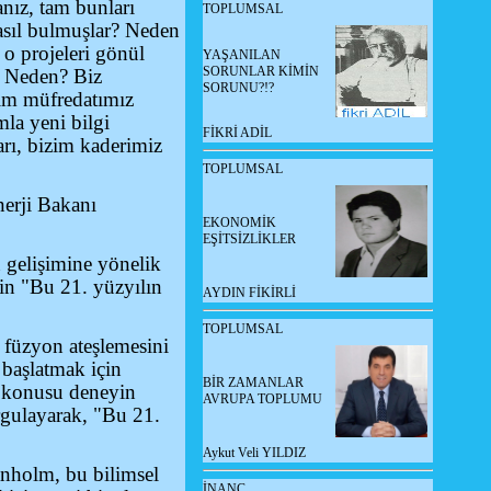
nız, tam bunları
TOPLUMSAL
asıl bulmuşlar? Neden
 o projeleri gönül
YAŞANILAN
SORUNLAR KİMİN
? Neden? Biz
SORUNU?!?
tim müfredatımız
mla yeni bilgi
FİKRİ ADİL
rı, bizim kaderimiz
TOPLUMSAL
nerji Bakanı
EKONOMİK
EŞİTSİZLİKLER
 gelişimine yönelik
çin "Bu 21. yüzyılın
AYDIN FİKİRLİ
TOPLUMSAL
 füzyon ateşlemesini
 başlatmak için
BİR ZAMANLAR
öz konusu deneyin
AVRUPA TOPLUMU
rgulayarak, "Bu 21.
Aykut Veli YILDIZ
ranholm, bu bilimsel
İNANÇ