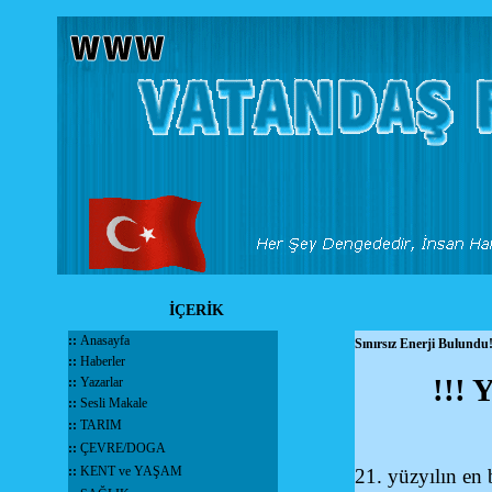
İÇERİK
::
Anasayfa
Sınırsız Enerji Bulundu!
::
Haberler
!!!
::
Yazarlar
::
Sesli Makale
::
TARIM
::
ÇEVRE/DOGA
::
KENT ve YAŞAM
21. yüzyılın en b