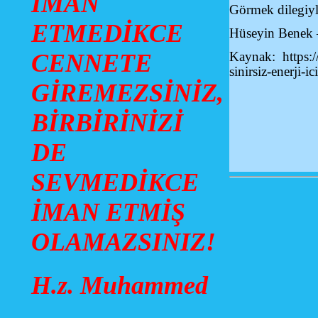
İMAN
Görmek dilegiyle
ETMEDİKCE
Hüseyin Benek 
CENNETE
Kaynak: https:/
sinirsiz-enerji-i
GİREMEZSİNİZ,
BİRBİRİNİZİ
DE
SEVMEDİKCE
İMAN ETMİŞ
OLAMAZSINIZ!
H.z. Muhammed