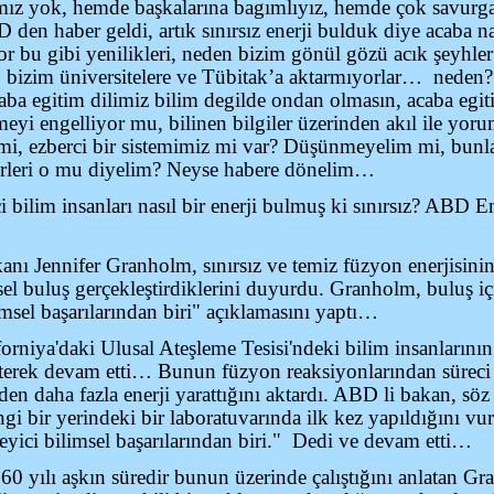
ız yok, hemde başkalarına bagımlıyız, hemde çok savurga
en haber geldi, artık sınırsız enerji bulduk diye acaba n
r bu gibi yenilikleri, neden bizim gönül gözü acık şeyhler
p bizim üniversitelere ve Tübitak’a aktarmıyorlar… neden
aba egitim dilimiz bilim degilde ondan olmasın, acaba egi
eyi engelliyor mu, bilinen bilgiler üzerinden akıl ile yoru
mi, ezberci bir sistemimiz mi var? Düşünmeyelim mi, bunla
erleri o mu diyelim? Neyse habere dönelim…
bilim insanları nasıl bir enerji bulmuş ki sınırsız? ABD E
ı Jennifer Granholm, sınırsız ve temiz füzyon enerjisinin
el buluş gerçekleştirdiklerini duyurdu. Granholm, buluş i
limsel başarılarından biri" açıklamasını yaptı…
rniya'daki Ulusal Ateşleme Tesisi'ndeki bilim insanlarının
irterek devam etti… Bunun füzyon reaksiyonlarından süreci
iden daha fazla enerji yarattığını aktardı. ABD li bakan, s
i bir yerindeki bir laboratuvarında ilk kez yapıldığını vu
leyici bilimsel başarılarından biri." Dedi ve devam etti…
 60 yılı aşkın süredir bunun üzerinde çalıştığını anlatan G