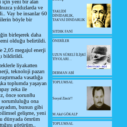
 için yeni bir alan
nızca yıldızlarda ve
TAKLİDİ
i.. Vay be insanlar 60
DİNİDARLIK,
lerin böyle bir
TAKVAİ DİNDARLIK
SITDIK FANİ
ğin birleşerek daha
emi olduğu belirtildi.
ÖNERİLER
 2,05 megajul enerji
UZUN SÜRELİ İLİŞKİ
 bildirildi.
TİYOLARI…
eklerle liyakatten
erji, teknoloji pazarı
DERMAN ABİ
raştırmada vasatlığa
aşka toplumda yaşayan
TOPLUMSAL
apay zeka ile
ız, önce sorun8u
Sosyal Zincir!!
er sorumluluğu ona
 dayadım, bunun gibi
bilimsel gelişme, yeni
M.Akif GÖKALP
 bu dünyada ömrüm
TOPLUMSAL
tığını görürüm..