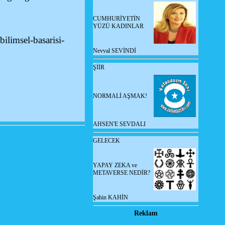
CUMHURİYETİN
YÜZÜ KADINLAR
ilimsel-basarisi-
Nevval SEVİNDİ
ŞİİR
NORMALİ AŞMAK!
AHSEN'E SEVDALI
GELECEK
YAPAY ZEKA ve
METAVERSE NEDİR?
Şahin KAHİN
Reklam