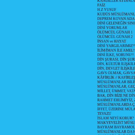
KANDİLLER AYDINLA
FAİZ
H.Z YUSUF
KUDÜS MÜSLÜMANL
DEPREM KOVAN ADA
DİNİ GELENEĞİN SIN
DİNİ YORUMLAR
ÖLÜMCÜL GÜNAH 1
ÖLÜMCÜL GÜNAH 2
İNSAN ve HAYAT
DİNİ YARGILARIMIZ!!
İLİM/İMAN İLE AMEL!
DİNİ İLKE, SORUNU!!
DİN ŞURASI, DİN ŞUR
DİN, KÜLTÜR İLİŞKİ
DİN, DEVLET İLİŞKİLE
GAVS OLMAK, GAVSA T
KÂFİRLİK // KAFİRLE
MÜSLÜMANLAR BİLİM
MÜSLÜMANLAR, GEÇM
MİLLET, ÜMMET, VAT
BAK, DİN BİZE NE Dİ
RAHMET EHLİMİYİZ, 
MÜSLÜMANLARDA ÇE
İFFET, ÜZERİNE MÜ
TEVAZU
İSLAM NEYİ KORUR?
MAKYEVELİST MÜS
BAYRAM BAYRAMO
MÜSLÜMANLAR DA HA