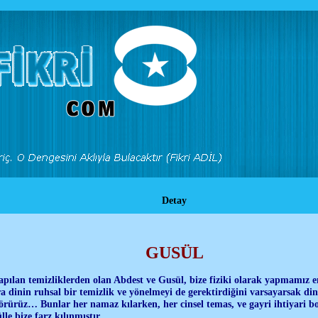
Detay
GUSÜL
pılan temizliklerden olan Abdest ve Gusül, bize fiziki olarak yapmamız e
ıra dinin ruhsal bir temizlik ve yönelmeyi de gerektirdiğini varsayarsak di
örürüz… Bunlar her namaz kılarken, her cinsel temas, ve gayri ihtiyari
le bize farz kılınmıştır…