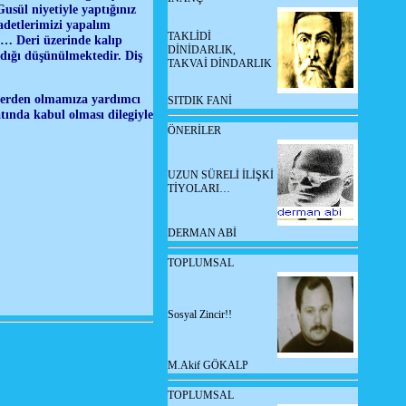
usül niyetiyle yaptığınız
adetlerimizi yapalım
TAKLİDİ
… Deri üzerinde kalıp
DİNİDARLIK,
dığı düşünülmektedir. Diş
TAKVAİ DİNDARLIK
nlerden olmamıza yardımcı
SITDIK FANİ
tında kabul olması dilegiyle
ÖNERİLER
UZUN SÜRELİ İLİŞKİ
TİYOLARI…
DERMAN ABİ
TOPLUMSAL
Sosyal Zincir!!
M.Akif GÖKALP
TOPLUMSAL