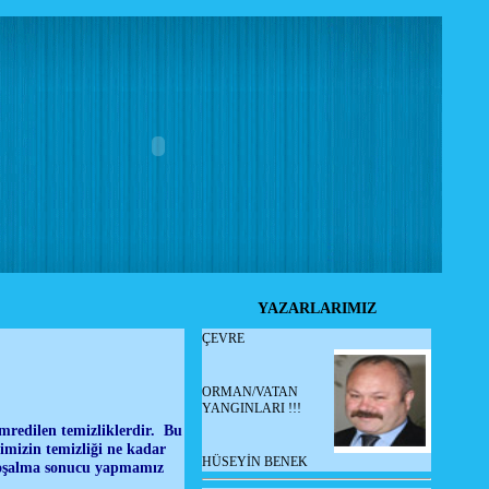
YAZARLARIMIZ
ÇEVRE
ORMAN/VATAN
YANGINLARI !!!
mredilen temizliklerdir. Bu
nimizin temizliği ne kadar
HÜSEYİN BENEK
 boşalma sonucu yapmamız