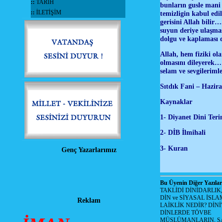
::
TARİH
bunların gusle mani 
::
İLETİŞİM
temizligin kabul edi
gerisini Allah bili
suyun deriye ulaşma
dolgu ve kaplaması d
Allah, hem fiziki o
olmasını dileyerek… 
selam ve sevgilerim
Sıtdık Fani – Hazir
Kaynaklar
1- Diyanet Dini Teri
2- DİB İlmihali
3- Kuran
Genç Yazarlarımız
Bu Üyenin Diğer Yazılar
TAKLİDİ DİNİDARLIK
DİN ve SİYASAL İSLA
Reklam
LAİKLİK NEDİR? DİNİ
DİNLERDE TÖVBE
MÜSLÜMANLARIN, SA