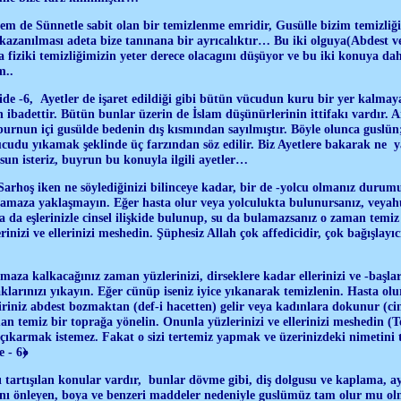
em de Sünnetle sabit olan bir temizlenme emridir, Gusülle bizim temizliğ
kazanılması adeta bize tanınana bir ayrıcalıktır… Bu iki olguya(Abdest v
fiziki temizliğimizin yeter derece olacagını düşüyor ve bu iki konuya da
um..
ide -6, Ayetler de işaret edildiği gibi bütün vücudun kuru bir yer kalma
 ibadettir. Bütün bunlar üzerin de İslam düşünürlerinin ittifakı vardır. 
urnun içi gusülde bedenin dış kısmından sayılmıştır. Böyle olunca guslün
udu yıkamak şeklinde üç farzından söz edilir. Biz Ayetlere bakarak ne y
sun isteriz, buyrun bu konuyla ilgili ayetler…
arhoş iken ne söylediğinizi bilinceye kadar, bir de -yolcu olmanız duru
amaza yaklaşmayın. Eğer hasta olur veya yolculukta bulunursanız, veyahu
 da eşlerinizle cinsel ilişkide bulunup, su da bulamazsanız o zaman temiz 
inizi ve ellerinizi meshedin. Şüphesiz Allah çok affedicidir, çok bağışlayıcı
aza kalkacağınız zaman yüzlerinizi, dirseklere kadar ellerinizi ve -başlar
larınızı yıkayın. Eğer cünüp iseniz iyice yıkanarak temizlenin. Hasta olu
riniz abdest bozmaktan (def-i hacetten) gelir veya kadınlara dokunur (cin
n temiz bir toprağa yönelin. Onunla yüzlerinizi ve ellerinizi meshedin (
 çıkarmak istemez. Fakat o sizi tertemiz yapmak ve üzerinizdeki nimetini
e - 6﴿
tartışılan konular vardır, bunlar dövme gibi, diş dolgusu ve kaplama, ay
ını önleyen, boya ve benzeri maddeler nedeniyle guslümüz tam olur mu o