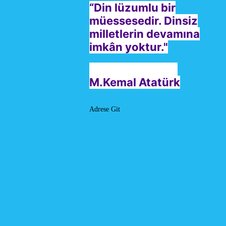
“Din lüzumlu bir
müessesedir. Dinsiz
milletlerin devamına
imkân yoktur."
M.Kemal Atatürk
Adrese Git