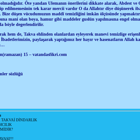
olmadığıdır. Öte yandan Ulemanın önerilerini dikkate alarak, Abdest ve G
lip edilmemesinin tek karar mercii vardır O da Allahtır diye düşünerek ib
r…. Bize düşen vücudumuzun maddî temizliğini imkân ölçüsünde yapmaktır
sına mani olan boya, hamur gibi maddeler guslün yapılmasına engel olma
a böyle degerlendirilir.
larak hem de, Takva ehlinden olanlardan eyleyerek manevi temizlige erişe
İbadetlerimizin, paylaşarak yaptığımız her hayır ve hasenatların Allah ka
le…
an(ramazan) 15 – vatandasfikri.com
mler sözlüğü
ı
, TAKVAİ DİNDARLIK
MCILIK
'MİDİR?
VAŞI!!!