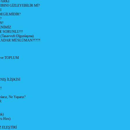
FARKI
BINI GİZLEYEBİLİR Mİ?
I
EGİLMİDİR?
?
N!
NİMİZ
E SORUNLU!!!
asavvufi Olgunlaşma)
ADAR MÜSLÜMAN?!?!?!
 ve TOPLUM
IŞ İLİŞKİSİ
!
arız, Ne Yaparız?
R
ük)
u Hırs)
 ELEŞTİRİ