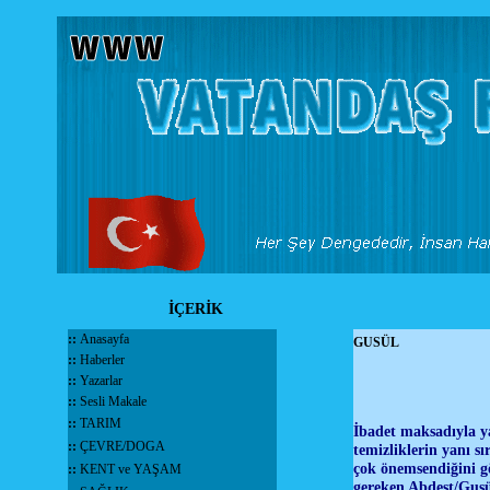
İÇERİK
::
Anasayfa
GUSÜL
::
Haberler
::
Yazarlar
::
Sesli Makale
::
TARIM
İbadet maksadıyla ya
::
ÇEVRE/DOGA
temizliklerin yanı s
çok önemsendiğini g
::
KENT ve YAŞAM
gereken Abdest/Gusül