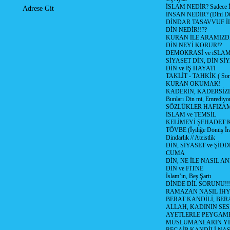
İSLAM NEDİR? Sadece İb
Adrese Git
İNSAN NEDİR? (Dini Düş
DİNDAR TASAVVUF İL
DİN NEDİR!!??
KURAN İLE ARAMIZD
DİN NEYİ KORUR!?
DEMOKRASİ ve iSLA
SİYASET DİN, DİN SİY
DİN ve İŞ HAYATI
TAKLİT - TAHKİK ( Sorg
KURAN OKUMAK!
KADERİN, KADERSİZL
Bunları Din mi, Emrediyo
SÖZLÜKLER HAFIZAM
İSLAM ve TEMSİL
KELİMEYİ ŞEHADET 
TÖVBE (İyiliğe Dönüş İra
Dindarlık // Ateistlik
DİN, SİYASET ve ŞİDD
CUMA
DİN, NE İLE NASIL AN
DİN ve FİTNE
İslam’ın, Beş Şartı
DİNDE DİL SORUNU!!
RAMAZAN NASIL İHYA
BERAT KANDİLİ, BER
ALLAH, KADININ SE
AYETLERLE PEYGAM
MÜSLÜMANLARIN YİTİ