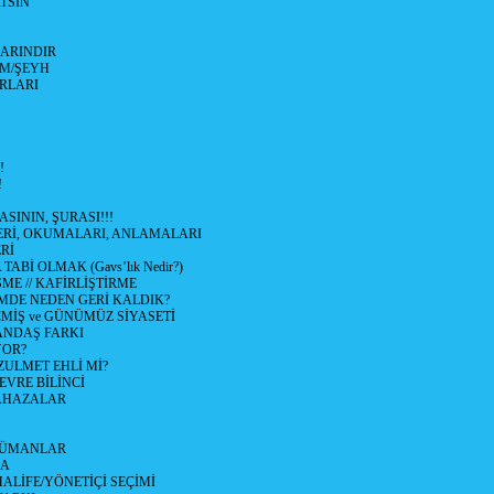
TSIN
ARINDIR
M/ŞEYH
IRLARI
!
!
ASININ, ŞURASI!!!
LERİ, OKUMALARI, ANLAMALARI
Rİ
ABİ OLMAK (Gavs’lık Nedir?)
ŞME // KAFİRLİŞTİRME
DE NEDEN GERİ KALDIK?
İŞ ve GÜNÜMÜZ SİYASETİ
ANDAŞ FARKI
YOR?
ZULMET EHLİ Mİ?
VRE BİLİNCİ
LAHAZALAR
LÜMANLAR
LA
LİFE/YÖNETİÇİ SEÇİMİ