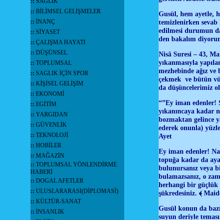
::
SAĞLIK
::
BİLİMSEL GELİŞMELER
Gusül, hem ayetle, h
::
İNANÇ
temizlenirken sevab 
edilmesi durumun da 
::
SİYASET
den bakalım diyor
::
ÇALIŞMA HAYATI
::
DÜŞÜNSEL
Nisâ Suresi – 43, Ma
yıkanmasıyla yapılan
::
TOPLUMSAL
mezhebinde ağız ve b
::
SAGLIK İÇİN SPOR
çekmek ve bütün vüc
::
KİŞİSEL GELİŞİM
da düşüncelerimiz ol
::
EKONOMİ
“”Ey iman edenler! S
::
EGİTİM
yıkanıncaya kadar n
::
YARGIDAN
bozmaktan gelince ya
::
GÜVENLİK
ederek onunla) yüzler
::
TEKNOLOJİ
Ayet
::
HOBİLER
Ey iman edenler! Nam
::
MAĞAZİN
topuğa kadar da ayak
::
TOPLUMSAL YÖNLENDİRME
bulunursanız veya bi
HABERİ
bulamazsanız, o zama
::
DOGAL AFETLER
herhangi bir güçlük
::
ULUSLARARASI(DİPLOMASİ)
şükredesiniz. ﴾ Maid
::
KÜLTÜR-SANAT
Gusül konun da bazı 
::
İNSANLIK
suyun deriyle temas