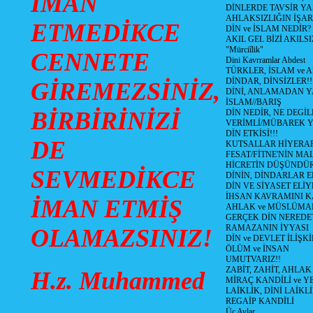
İMAN
DİNLERDE TAVSİR YA
AHLAKSIZLIĞIN İŞAR
ETMEDİKCE
DİN ve İSLAM NEDİR?
AKIL GEL BİZİ AKIL
"Mürciîlik"
CENNETE
Dini Kavrramlar Abdest
TÜRKLER, İSLAM ve A
DİNDAR, DİNSİZLER!!
GİREMEZSİNİZ,
DİNİ, ANLAMADAN 
İSLAM//BARIŞ
BİRBİRİNİZİ
DİN NEDİR, NE DEGİLD
VERİMLİ/MÜBAREK 
DİN ETKİSİ!!!
DE
KUTSALLAR HİYERARŞ
FESAT/FİTNE'NİN MAL
HİCRETİN DÜŞÜNDÜ
SEVMEDİKCE
DİNİN, DİNDARLAR E
DİN VE SİYASET EL
İHSAN KAVRAMINI 
İMAN ETMİŞ
AHLAK ve MÜSLÜMA
GERÇEK DİN NEREDE
RAMAZANIN İYYASI
OLAMAZSINIZ!
DİN ve DEVLET İLİŞKİ
ÖLÜM ve İNSAN
UMUTVARIZ!!
ZABİT, ZAHİT, AHLAK
H.z. Muhammed
MİRAÇ KANDİLİ ve Y
LAİKLİK, DİNİ LAİKLİ
REGAİP KANDİLİ
Üç Aylar