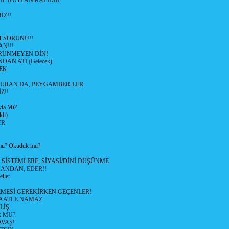
SIL KUTLANMALIDIR?
İZ!!
M SORUNU!!
AN!!!
RÜNMEYEN DİN!
DAN ATİ (Gelecek)
EK
URAN DA, PEYGAMBER-LER
Z!!
yla Mı?
di)
ER
u? Okuduk mu?
SİSTEMLERE, SİYASİ/DİNİ DÜŞÜNME
MANDAN, EDER!!
ller
MESİ GEREKİRKEN GEÇENLER!
MAATLE NAMAZ
LİŞ
R MU?
VAŞ!