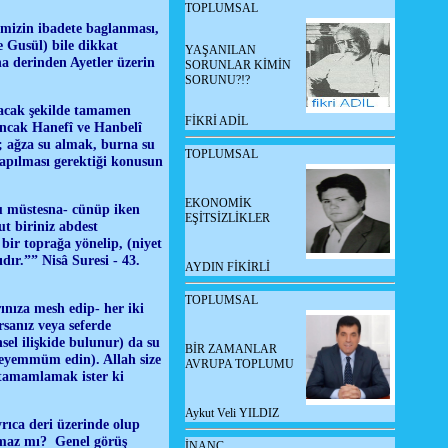
TOPLUMSAL
imizin ibadete baglanması,
e Gusül) bile dikkat
YAŞANILAN
ha derinden Ayetler üzerin
SORUNLAR KİMİN
SORUNU?!?
yacak şekilde tamamen
FİKRİ ADİL
Ancak Hanefî ve Hanbelî
; ağza su almak, burna su
TOPLUMSAL
apılması gerektiği konusun
EKONOMİK
mu müstesna- cünüp iken
EŞİTSİZLİKLER
t biriniz abdest
bir toprağa yönelip, (niyet
dır.”” Nisâ Suresi - 43.
AYDIN FİKİRLİ
TOPLUMSAL
ınıza mesh edip- her iki
rsanız veya seferde
sel ilişkide bulunur) da su
BİR ZAMANLAR
Teyemmüm edin). Allah size
AVRUPA TOPLUMU
 tamamlamak ister ki
Aykut Veli YILDIZ
rıca deri üzerinde olup
lmaz mı? Genel görüş
İNANÇ