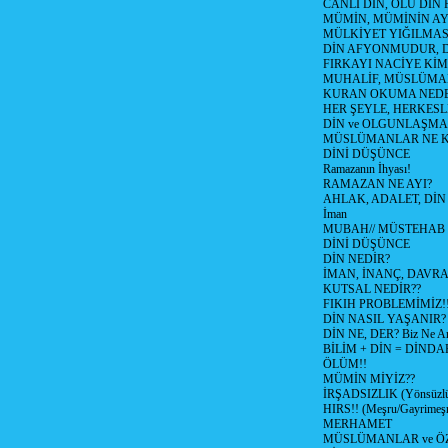
CANLI DİN, ÖLÜ DİN 
MÜMİN, MÜMİNİN AYI
MÜLKİYET YIĞILMAS
DİN AFYONMUDUR, D
FIRKAYI NACİYE KİM
MUHALİF, MÜSLÜMA
KURAN OKUMA NEDE
HER ŞEYLE, HERKESL
DİN ve OLGUNLAŞMA (T
MÜSLÜMANLAR NE K
DİNİ DÜŞÜNCE
Ramazanın İhyası!
RAMAZAN NE AYI?
AHLAK, ADALET, DİN
İman
MUBAH// MÜSTEHAB
DİNİ DÜŞÜNCE
DİN NEDİR?
İMAN, İNANÇ, DAVRAN
KUTSAL NEDİR??
FIKIH PROBLEMİMİZ!!
DİN NASIL YAŞANIR?
DİN NE, DER? Biz Ne Anl
BİLİM + DİN = DİNDA
ÖLÜM!!
MÜMİN MİYİZ??
İRŞADSIZLIK (Yönsüzl
HIRS!! (Meşru/Gayrimeşr
MERHAMET
MÜSLÜMANLAR ve ÖZ