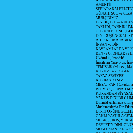
REGAİP KANDİLİ NA
AMENTÜ
ŞERİAT/ADALET İSTER
GÜNAH, SUÇ ve CEZA
MÜRŞİDİMİZ
DİN DE, DİL ve ANLA
TAKLİDİ, TAHKİKİ İM
GÖRÜNEN DİNCİ, GÖ
DİNİ DÜŞÜNCE ACISIN
AHLAK CIKARABİLM
İNSAN ve DİN
KAVRAMLARDA VE K
BEN ve O, ONLAR ve Bİ
Uydurduk, İnandık!
İmanla mı Yaşıyoruz, İma
TEMİZLİK (Manevi, Mad
KURUMLAR DEĞERL
TAKVA SEVİYESİ
KURBAN KESİMİ
MESAJ VAR!! Okudun m
İSTİMNA, GÜNAH MI?
KURANDAN SİYASAL 
YANLIŞ DİNİ BİLGİ İ
Dinimizi Anlamada ki Enge
Müslümanlarda Din Etkisi
DİNİN ÖNÜNE GEÇME
CANLI YAYINLA CE
MİRAÇ, ÇIKIŞ, YÜKSE
DEVLETİN DİNİ, OLU
MÜSLÜMANLAR ve SA