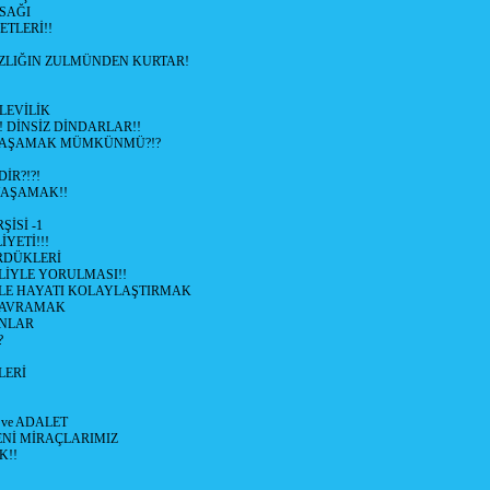
SAĞI
ETLERİ!!
SIZLIĞIN ZULMÜNDEN KURTAR!
LEVİLİK
! DİNSİZ DİNDARLAR!!
YAŞAMAK MÜMKÜNMÜ?!?
İR?!?!
YAŞAMAK!!
İSİ -1
İYETİ!!!
RDÜKLERİ
LİYLE YORULMASI!!
İYLE HAYATI KOLAYLAŞTIRMAK
KAVRAMAK
NLAR
?
LERİ
 ve ADALET
ENİ MİRAÇLARIMIZ
K!!