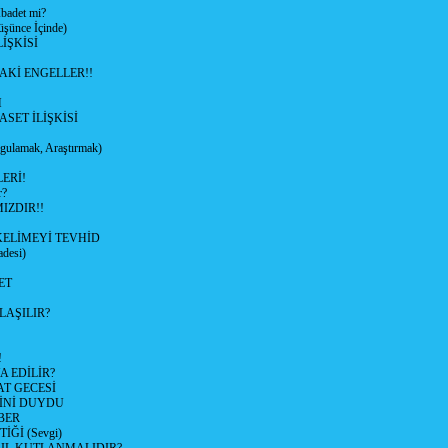
adet mi?
ünce İçinde)
İŞKİSİ
AKİ ENGELLER!!
M
ASET İLİŞKİSİ
ulamak, Araştırmak)
ERİ!
r?
IZDIR!!
KELİMEYİ TEVHİD
desi)
ET
LAŞILIR?
!
 EDİLİR?
AT GECESİ
SİNİ DUYDU
BER
Ğİ (Sevgi)