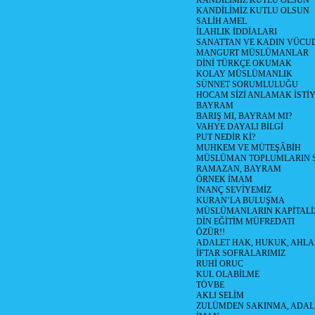
KANDİLİMİZ KUTLU OLSUN
KANDİLİMİZ KUTLU OLSUN
SALİH AMEL
İLAHLIK İDDİALARI
SANATTAN VE KADIN VÜC
MANGURT MÜSLÜMANLAR
DİNİ TÜRKÇE OKUMAK
KOLAY MÜSLÜMANLIK
SÜNNET SORUMLULUĞU
HOCAM SİZİ ANLAMAK İSTİ
BAYRAM
BARIŞ MI, BAYRAM MI?
VAHYE DAYALI BİLGİ
PUT NEDİR Kİ?
MUHKEM VE MÜTEŞÂBİH
MÜSLÜMAN TOPLUMLARIN 
RAMAZAN, BAYRAM
ÖRNEK İMAM
İNANÇ SEVİYEMİZ
KURAN’LA BULUŞMA
MÜSLÜMANLARIN KAPİTALİZ
DİN EĞİTİM MÜFREDATI
ÖZÜR!!
ADALET HAK, HUKUK, AHL
İFTAR SOFRALARIMIZ
RUHİ ORUC
KUL OLABİLME
TÖVBE
AKLI SELİM
ZULÜMDEN SAKINMA, ADAL