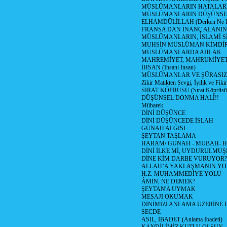
MÜSLÜMANLARIN HATALARI
MÜSLÜMANLARIN DÜŞÜNSEL
ELHAMDÜLİLLAH (Derken Ne D
FRANSA DAN İNANÇ ALANI
MÜSLÜMANLARIN, İSLAMİ Sİ
MUHSİN MÜSLÜMAN KİMDİ
MÜSLÜMANLARDA AHLAK
MAHREMİYET, MAHRUMİYET
İHSAN (İhsani İnsan)
MÜSLÜMANLAR VE ŞÜRASIZL
Zikir Matikten Sevgi, İyilik ve Fiki
SIRAT KÖPRÜSÜ (Sırat Köprüsün
DÜŞÜNSEL DONMA HALİ!!
Mübarek
DİNİ DÜŞÜNCE
DİNİ DÜŞÜNCEDE İSLAH
GÜNAH ALĞISI
ŞEYTAN TAŞLAMA
HARAM/ GÜNAH - MÜBAH- H
DİNİ İLKE Mİ, UYDURULMUŞ
DİNE KİM DARBE VURUYOR?
ALLAH’A YAKLAŞMANIN YO
H.Z. MUHAMMEDİYE YOLU
ÂMİN, NE DEMEK?
ŞEYTAN'A UYMAK
MESAJI OKUMAK
DİNİMİZİ ANLAMA ÜZERİNE
SECDE
ASIL, İBADET (Anlama İbadeti)