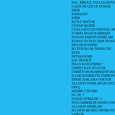
HAC, BİRLİGE YOLCULUKTU
GAZZE DE ÇOCUK OLMAK
ZİKİR
RAMAZAN
KİBİR
KUTLU DOĞUM
GÜNAH İŞLEME
CANA SAYGI DUYMAYAN, NE
VURMA İNSAN KARDEŞİN
İNANAN KİŞİNİN SINIRLARI
KURAN DA PAYLAŞIM İNSAN
MEVLİD KANDİLİ
İKİ TÜR İSLAM TEMSİLCİSİ
EZAN
İMTAHANDIR!
HAC İBADETİ
İNSAN KATLETMEK!!
ÜMMET KAN AĞLIYOR
ÜMMET'İ MUHAMMED'İN HALİ
H.Z MUHAMMET'İN ÜMMETİ
DİNDE ZORLAMA YOKTUR
ALLAH'IN SINIRLARI (HUDU
ORUÇ
KELİME-İ TEVHİD
OL, ÖL !!
NAMAZ SÜRELERİ -1
PEYGAMBERLER NEDEN GÖN
ALLAH'IN SINIRLARI
İSLAM'IN BİLİMLE İMTİHANI!
LAİKLİK