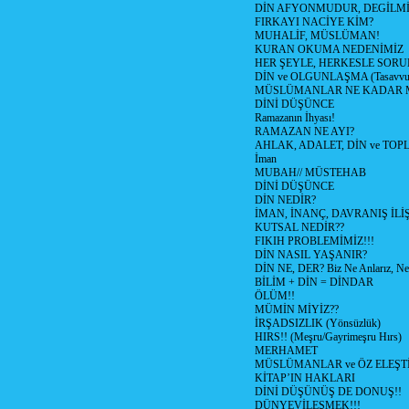
DİN AFYONMUDUR, DEGİLMİ
FIRKAYI NACİYE KİM?
MUHALİF, MÜSLÜMAN!
KURAN OKUMA NEDENİMİZ
HER ŞEYLE, HERKESLE SORU
DİN ve OLGUNLAŞMA (Tasavvufi
MÜSLÜMANLAR NE KADAR M
DİNİ DÜŞÜNCE
Ramazanın İhyası!
RAMAZAN NE AYI?
AHLAK, ADALET, DİN ve TO
İman
MUBAH// MÜSTEHAB
DİNİ DÜŞÜNCE
DİN NEDİR?
İMAN, İNANÇ, DAVRANIŞ İLİŞ
KUTSAL NEDİR??
FIKIH PROBLEMİMİZ!!!
DİN NASIL YAŞANIR?
DİN NE, DER? Biz Ne Anlarız, Ne
BİLİM + DİN = DİNDAR
ÖLÜM!!
MÜMİN MİYİZ??
İRŞADSIZLIK (Yönsüzlük)
HIRS!! (Meşru/Gayrimeşru Hırs)
MERHAMET
MÜSLÜMANLAR ve ÖZ ELEŞTİ
KİTAP’IN HAKLARI
DİNİ DÜŞÜNÜŞ DE DONUŞ!!
DÜNYEVİLEŞMEK!!!