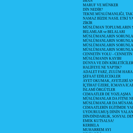
İMAN
MARUF VE MÜNKER
DİN NEDİR?
TEKNE MÜSLÜMANLIĞI, TA
NAMAZ BİZDE NASIL ETKİ Y
ZİKİR
MÜSLÜMAN TOPLUMLARIN S
BELAMLAR ve BELALARI
MÜSLÜMANLARIN SORUNLARI
MÜSLÜMANLARIN SORUNLAR
MÜSLÜMANLARIN SORUNLARI
MÜSLÜMANLARIN SORUNLA
CENNETİN YOLU - CENNETİN
MÜSLÜMANIN KAYIBI
DÜNYA VE DİN KİRLETİCİLER
HALİFEYE NE YAPTIK?
ADALET FARZ, ZULÜM HAR
ŞEFAAT EDİLECEKLER
AYET OKUMAK, AYETLERİ 
İÇTİHAT ÜZERE, İCMAYA İCA
İSLAMİ ÖRGÜTLER
CEMAATLER DE YOZLAŞMA
MÜSLÜMANLAR DA FİTNE N
MÜSLÜMANLAR DA MÜSAM
CEMAATLERİN EGİTİMDE YA
UYDURULMUŞ DİNİN YALA
DİN/DİNDARLIK, SOSYAL D
EMEK KUTSALSA!
KERBELA
MUHARREM AYI