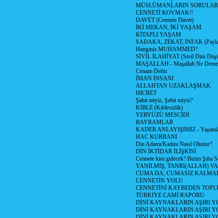
MÜSLÜMANLARIN SORULARI
CENNETİ KOVMAK!!
DAVET (Cennete Davet)
İKİ MEKAN, İKİ YAŞAM
KİTAPLI YAŞAM
SADAKA, ZEKAT, İNFAK (Paylaş
Hanginiz MUHAMMED?
SİVİL İLAHİYAT (Sivil Dini Düş
MAŞALLAH - Maşallah Ne Demek
Cenaze Defni
İMAN İNSANI
ALLAHTAN UZAKLAŞMAK
HİCRET
Şahit miyiz, Şehit miyiz?
KIBLE (Kıblesizlik)
YERYÜZÜ MESCİDİ
BAYRAMLAR
KADER ANLAYIŞIMIZ - Yaşanılan
HAC KURBANI
Din Adamı/Kadını Nasıl Olunur?
DİN İKTİDAR İLİŞKİSİ
Cennete kim gidecek? Bizim Şıha S
YANILMIŞ, TANRI(ALLAH) VA
CUMA DA, CUMASIZ KALMAK
CENNETİN YOLU
CENNETİNİ KAYBEDEN TOPL
TÜRKİYE CAMİ RAPORU
DİNİ KAYNAKLARIN AŞIRI 
DİNİ KAYNAKLARIN AŞIRI Y
DİNİ KAYNAKLARIN AŞIRI