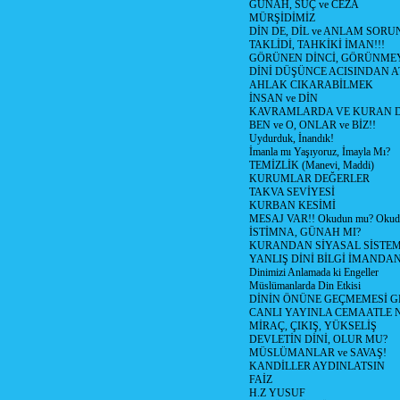
GÜNAH, SUÇ ve CEZA
MÜRŞİDİMİZ
DİN DE, DİL ve ANLAM SORU
TAKLİDİ, TAHKİKİ İMAN!!!
GÖRÜNEN DİNCİ, GÖRÜNMEY
DİNİ DÜŞÜNCE ACISINDAN ATİ
AHLAK CIKARABİLMEK
İNSAN ve DİN
KAVRAMLARDA VE KURAN D
BEN ve O, ONLAR ve BİZ!!
Uydurduk, İnandık!
İmanla mı Yaşıyoruz, İmayla Mı?
TEMİZLİK (Manevi, Maddi)
KURUMLAR DEĞERLER
TAKVA SEVİYESİ
KURBAN KESİMİ
MESAJ VAR!! Okudun mu? Okud
İSTİMNA, GÜNAH MI?
KURANDAN SİYASAL SİSTEML
YANLIŞ DİNİ BİLGİ İMANDAN
Dinimizi Anlamada ki Engeller
Müslümanlarda Din Etkisi
DİNİN ÖNÜNE GEÇMEMESİ G
CANLI YAYINLA CEMAATLE
MİRAÇ, ÇIKIŞ, YÜKSELİŞ
DEVLETİN DİNİ, OLUR MU?
MÜSLÜMANLAR ve SAVAŞ!
KANDİLLER AYDINLATSIN
FAİZ
H.Z YUSUF