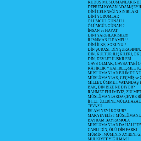
KUDÜS MÜSLÜMANLARINDI
DEPREM KOVAN ADAM/ŞEY
DİNİ GELENEĞİN SINIRLARI
DİNİ YORUMLAR
ÖLÜMCÜL GÜNAH 1
ÖLÜMCÜL GÜNAH 2
İNSAN ve HAYAT
DİNİ YARGILARIMIZ!!!
İLİM/İMAN İLE AMEL!!
DİNİ İLKE, SORUNU!!
DİN ŞURASI, DİN ŞURASININ,
DİN, KÜLTÜR İLİŞKİLERİ, 
DİN, DEVLET İLİŞKİLERİ
GAVS OLMAK, GAVSA TABİ OLM
KÂFİRLİK // KAFİRLEŞME // 
MÜSLÜMANLAR BİLİMDE NED
MÜSLÜMANLAR, GEÇMİŞ ve 
MİLLET, ÜMMET, VATANDAŞ 
BAK, DİN BİZE NE DİYOR?
RAHMET EHLİMİYİZ, ZULMET 
MÜSLÜMANLARDA ÇEVRE Bİ
İFFET, ÜZERİNE MÜLAHAZA
TEVAZU
İSLAM NEYİ KORUR?
MAKYEVELİST MÜSLÜMANL
BAYRAM BAYRAMOLA
MÜSLÜMANLAR DA HALİFE/Y
CANLI DİN, ÖLÜ DİN FARKI
MÜMİN, MÜMİNİN AYIBINI Gİ
MÜLKİYET YIĞILMASI