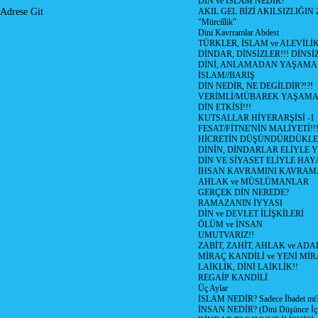
DİN ve İSLAM NEDİR?
AKIL GEL BİZİ AKILSIZLIĞ
Adrese Git
"Mürciîlik"
Dini Kavrramlar Abdest
TÜRKLER, İSLAM ve ALEVİLİ
DİNDAR, DİNSİZLER!!! DİNS
DİNİ, ANLAMADAN YAŞAM
İSLAM//BARIŞ
DİN NEDİR, NE DEGİLDİR?!?!
VERİMLİ/MÜBAREK YAŞAMA
DİN ETKİSİ!!!
KUTSALLAR HİYERARŞİSİ -1
FESAT/FİTNE'NİN MALİYETİ!!
HİCRETİN DÜŞÜNDÜRDÜKLE
DİNİN, DİNDARLAR ELİYLE 
DİN VE SİYASET ELİYLE HA
İHSAN KAVRAMINI KAVRA
AHLAK ve MÜSLÜMANLAR
GERÇEK DİN NEREDE?
RAMAZANIN İYYASI
DİN ve DEVLET İLİŞKİLERİ
ÖLÜM ve İNSAN
UMUTVARIZ!!
ZABİT, ZAHİT, AHLAK ve ADA
MİRAÇ KANDİLİ ve YENİ Mİ
LAİKLİK, DİNİ LAİKLİK!!
REGAİP KANDİLİ
Üç Aylar
İSLAM NEDİR? Sadece İbadet mi
İNSAN NEDİR? (Dini Düşünce İç