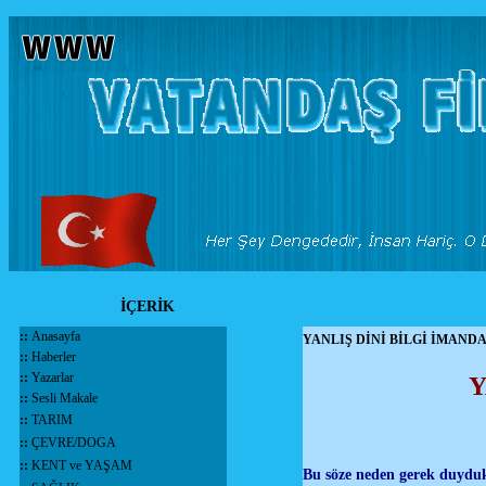
İÇERİK
::
Anasayfa
YANLIŞ DİNİ BİLGİ İMANDA
::
Haberler
::
Yazarlar
Y
::
Sesli Makale
::
TARIM
::
ÇEVRE/DOGA
::
KENT ve YAŞAM
Bu söze neden gerek duyduk,