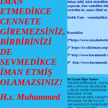
İMAN
dolayı ödül, kötü söyledikle
yaşarsak, bize vadedilen öd
ETMEDİKCE
cevirelim ki, sonra Allah’ın
Sıtdık Fani – vatandasfikri
CENNETE
GİREMEZSİNİZ,
Kaynaklar
BİRBİRİNİZİ
1*
https://www.tosyahaberle
2*
https://tr.wiktionary
DE
3*
http://www.kuranmeali
SEVMEDİKCE
4*
http://www.kuranmeal
İMAN ETMİŞ
OLAMAZSINIZ!
Bu Üyenin Diğer Yazıları
TAKLİDİ DİNİDARLIK, TAKV
DİN ve SİYASAL İSLAMCILIK
LAİKLİK NEDİR? DİNİ'MİDİR?
H.z. Muhammed
DİNLERDE TÖVBE
MÜSLÜMANLARIN, SAVAŞI!!!
DİNLERDE TAVSİR YASAĞI
AHLAKSIZLIĞIN İŞARETLERİ!