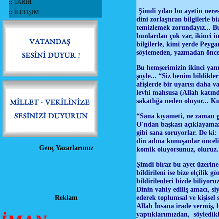
::
TARİH
Şimdi yılan bu ayetin neresi
::
İLETİŞİM
dini zorlaştıran bilgilerle 
temizlemek zorundayız... Bu 
bunlardan çok var, ikinci in
bilgilerle, kimi yerde Peyga
söylemeden, yazmadan önce 
Bu hemşerimizin ikinci yanıl
şöyle... “Siz benim bildikle
afişlerde bir uyarısı daha v
levhi mahsusa (Allah katında
sakatlığa neden oluyor... K
“Sana kıyameti, ne zaman g
O'ndan başkası açıklayamaz.
gibi sana soruyorlar. De ki
din adına konuşanlar öncel
Genç Yazarlarımız
komik oluyorsunuz, oluruz.
Şimdi biraz bu ayet üzerine 
bildirileni ise bize elçili
bildirilenleri bizde biliyor
Dinin vahiy ediliş amacı, si
ederek toplumsal ve kişise
Reklam
Allah İnsana irade vermiş, 
yaptıklarımızdan, söyledikl