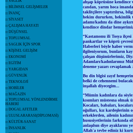
::
SAĞLIK
ahşap köprüsüne kendince v
candan, yarım hoca imandan
::
BİLİMSEL GELİŞMELER
taklitçilere yaptırılırsa, bil
::
İNANÇ
hekim dururken, hekimlik ta
::
SİYASET
adamı/kadını da dine aykırı
::
ÇALIŞMA HAYATI
kendince dindar hemşerimizi
::
DÜŞÜNSEL
“Kastamonu ili Tosya ilçes
::
TOPLUMSAL
pankartlar ve köprü çevresi
::
SAGLIK İÇİN SPOR
Haberleri böyle haber vermi
::
KİŞİSEL GELİŞİM
ilgileniyorum, bunların kayn
çalışan düşünürlerimiz, Di
::
EKONOMİ
Adamları/kadınlarımız Müfü
::
EGİTİM
deneme yazarı cevaplamak zo
::
YARGIDAN
::
GÜVENLİK
Bu din blgisi zayıf hemşerim
belki de cehennemi bulacaks
::
TEKNOLOJİ
inşallah diyecegim...
::
HOBİLER
::
MAĞAZİN
“Mümin kadınlara da söyle:
::
TOPLUMSAL YÖNLENDİRME
kısımları müstesna olmak üze
HABERİ
Kocaları, babaları, kocaları
::
DOGAL AFETLER
oğulları, kız kardeşlerinin 
erkeklerden, ailenin kadını
::
ULUSLARARASI(DİPLOMASİ)
hususiyetlerinin farkında o
::
KÜLTÜR-SANAT
anlaşılsın diye ayaklarını 
::
İNSANLIK
Allah'a tevbe ediniz ki kurt