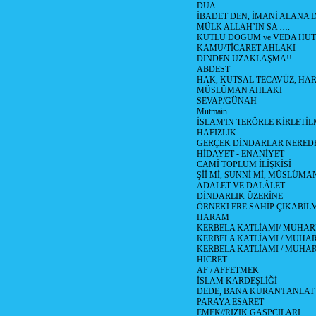
DUA
İBADET DEN, İMANİ ALANA D
MÜLK ALLAH’IN SA ….
KUTLU DOGUM ve VEDA HUT
KAMU/TİCARET AHLAKI
DİNDEN UZAKLAŞMA!!
ABDEST
HAK, KUTSAL TECAVÜZ, HA
MÜSLÜMAN AHLAKI
SEVAP/GÜNAH
Mutmain
İSLAM'IN TERÖRLE KİRLETİL
HAFIZLIK
GERÇEK DİNDARLAR NERED
HİDAYET - ENANİYET
CAMİ TOPLUM İLİŞKİSİ
Şİİ Mİ, SUNNİ Mİ, MÜSLÜMAN
ADALET VE DALÂLET
DİNDARLIK ÜZERİNE
ÖRNEKLERE SAHİP ÇIKABİL
HARAM
KERBELA KATLİAMI/ MUHAR
KERBELA KATLİAMI / MUHARR
KERBELA KATLİAMI / MUHAR
HİCRET
AF / AFFETMEK
İSLAM KARDEŞLİĞİ
DEDE, BANA KURAN'I ANLAT
PARAYA ESARET
EMEK//RIZIK GASPCILARI