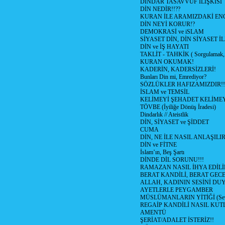
DİNDAR TASAVVUF İLİŞKİSİ
DİN NEDİR!!??
KURAN İLE ARAMIZDAKİ ENG
DİN NEYİ KORUR!?
DEMOKRASİ ve iSLAM
SİYASET DİN, DİN SİYASET İL
DİN ve İŞ HAYATI
TAKLİT - TAHKİK ( Sorgulamak, 
KURAN OKUMAK!
KADERİN, KADERSİZLERİ!
Bunları Din mi, Emrediyor?
SÖZLÜKLER HAFIZAMIZDIR!!
İSLAM ve TEMSİL
KELİMEYİ ŞEHADET KELİMEY
TÖVBE (İyiliğe Dönüş İradesi)
Dindarlık // Ateistlik
DİN, SİYASET ve ŞİDDET
CUMA
DİN, NE İLE NASIL ANLAŞILIR
DİN ve FİTNE
İslam’ın, Beş Şartı
DİNDE DİL SORUNU!!!
RAMAZAN NASIL İHYA EDİLİ
BERAT KANDİLİ, BERAT GECE
ALLAH, KADININ SESİNİ DU
AYETLERLE PEYGAMBER
MÜSLÜMANLARIN YİTİĞİ (Sev
REGAİP KANDİLİ NASIL KU
AMENTÜ
ŞERİAT/ADALET İSTERİZ!!