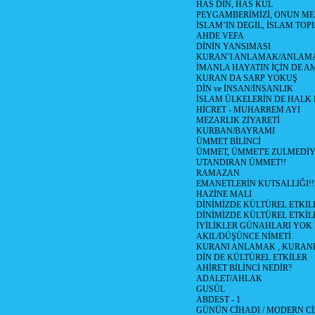
HAS DİN, HAS KUL
PEYGAMBERİMİZİ, ONUN ME
İSLAM’IN DEGİL, İSLAM TO
AHDE VEFA
DİNİN YANSIMASI
KURAN’I ANLAMAK/ANLA
İMANLA HAYATIN İÇİN DE A
KURAN DA SARP YOKUŞ
DİN ve İNSAN/İNSANLIK
İSLAM ÜLKELERİN DE HAL
HİCRET - MUHARREM AYI
MEZARLIK ZİYARETİ
KURBAN/BAYRAMI
ÜMMET BİLİNCİ
ÜMMET, ÜMMET'E ZULMEDİY
UTANDIRAN ÜMMET!!
RAMAZAN
EMANETLERİN KUTSALLIĞI!!
HAZİNE MALI
DİNİMİZDE KÜLTÜREL ETKİLE
DİNİMİZDE KÜLTÜREL ETKİLE
İYİLİKLER GÜNAHLARI YOK
AKIL/DÜŞÜNCE NİMETİ
KURANI ANLAMAK , KURA
DİN DE KÜLTÜREL ETKİLER
AHİRET BİLİNCİ NEDİR?
ADALET/AHLAK
GUSÜL
ABDEST - 1
GÜNÜN CİHADI / MODERN CİH