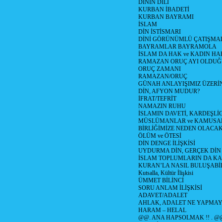
DİNİN DİLİ
KURBAN İBADETİ
KURBAN BAYRAMI
İSLAM
DİN İSTİSMARI
DİNİ GÖRÜNÜMLÜ ÇATIŞMA
BAYRAMLAR BAYRAMOLA
İSLAM DA HAK ve KADIN HA
RAMAZAN ORUÇ AYI OLDUĞ
ORUÇ ZAMANI
RAMAZAN/ORUÇ
GÜNAH ANLAYIŞIMIZ ÜZERİ
DİN, AFYON MUDUR?
İFRAT/TEFRİT
NAMAZIN RUHU
İSLAMIN DAVETİ, KARDEŞLİ
MÜSLÜMANLAR ve KAMUSA
BİRLİĞİMİZE NEDEN OLAC
ÖLÜM ve ÖTESİ
DİN DENGE İLİŞKİSİ
UYDURMA DİN, GERÇEK DİN
İSLAM TOPLUMLARIN DA K
KURAN’LA NASIL BULUŞABİL
Kutsalla, Kültür İlişkisi
ÜMMET BİLİNCİ
SORU ANLAM İLİŞKİSİ
ADAVET/ADALET
AHLAK, ADALET NE YAPMAY
HARAM – HELAL
@@. ANA HAPSOLMAK !! . @