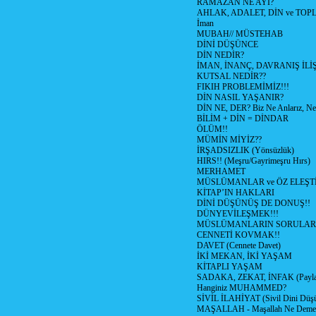
RAMAZAN NE AYI?
AHLAK, ADALET, DİN ve TO
İman
MUBAH// MÜSTEHAB
DİNİ DÜŞÜNCE
DİN NEDİR?
İMAN, İNANÇ, DAVRANIŞ İLİŞ
KUTSAL NEDİR??
FIKIH PROBLEMİMİZ!!!
DİN NASIL YAŞANIR?
DİN NE, DER? Biz Ne Anlarız, Ne
BİLİM + DİN = DİNDAR
ÖLÜM!!
MÜMİN MİYİZ??
İRŞADSIZLIK (Yönsüzlük)
HIRS!! (Meşru/Gayrimeşru Hırs)
MERHAMET
MÜSLÜMANLAR ve ÖZ ELEŞTİ
KİTAP’IN HAKLARI
DİNİ DÜŞÜNÜŞ DE DONUŞ!!
DÜNYEVİLEŞMEK!!!
MÜSLÜMANLARIN SORULARI
CENNETİ KOVMAK!!
DAVET (Cennete Davet)
İKİ MEKAN, İKİ YAŞAM
KİTAPLI YAŞAM
SADAKA, ZEKAT, İNFAK (Paylaş
Hanginiz MUHAMMED?
SİVİL İLAHİYAT (Sivil Dini Düş
MAŞALLAH - Maşallah Ne Demek