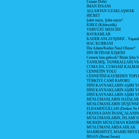
Cenaze Defni
İMAN İNSANI
ALLAHTAN UZAKLAŞMAK
HİCRET
Şahit miyiz, Şehit miyiz?
KIBLE (Kıblesizlik)
YERYÜZÜ MESCİDİ
BAYRAMLAR
KADER ANLAYIŞIMIZ - Yaşanılan
HAC KURBANI
Din Adamı/Kadını Nasıl Olunur?
DİN İKTİDAR İLİŞKİSİ
Cennete kim gidecek? Bizim Şıha S
YANILMIŞ, TANRI(ALLAH) VA
CUMA DA, CUMASIZ KALMAK
CENNETİN YOLU
CENNETİNİ KAYBEDEN TOPL
TÜRKİYE CAMİ RAPORU
DİNİ KAYNAKLARIN AŞIRI 
DİNİ KAYNAKLARIN AŞIRI Y
DİNİ KAYNAKLARIN AŞIRI
MÜSLÜMANLARIN HATALARI
MÜSLÜMANLARIN DÜŞÜNSEL
ELHAMDÜLİLLAH (Derken Ne D
FRANSA DAN İNANÇ ALANI
MÜSLÜMANLARIN, İSLAMİ Sİ
MUHSİN MÜSLÜMAN KİMDİ
MÜSLÜMANLARDA AHLAK
MAHREMİYET, MAHRUMİYET
İHSAN (İhsani İnsan)