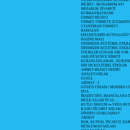
İSLAM ÜLKELERİN DE HAL
HİCRET - MUHARREM AYI
MEZARLIK ZİYARETİ
KURBAN/BAYRAMI
ÜMMET BİLİNCİ
ÜMMET, ÜMMET'E ZULMEDİY
UTANDIRAN ÜMMET!!
RAMAZAN
EMANETLERİN KUTSALLIĞI!!
HAZİNE MALI
DİNİMİZDE KÜLTÜREL ETKİLE
DİNİMİZDE KÜLTÜREL ETKİLE
İYİLİKLER GÜNAHLARI YOK
AKIL/DÜŞÜNCE NİMETİ
KURANI ANLAMAK , KURA
DİN DE KÜLTÜREL ETKİLER
AHİRET BİLİNCİ NEDİR?
ADALET/AHLAK
GUSÜL
ABDEST - 1
GÜNÜN CİHADI / MODERN CİH
DUA
İBADET DEN, İMANİ ALANA D
MÜLK ALLAH’IN SA ….
KUTLU DOGUM ve VEDA HUT
KAMU/TİCARET AHLAKI
DİNDEN UZAKLAŞMA!!
ABDEST
HAK, KUTSAL TECAVÜZ, HA
MÜSLÜMAN AHLAKI