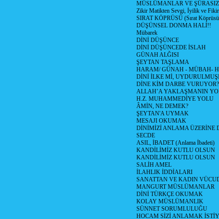
MÜSLÜMANLAR VE ŞÜRASIZL
Zikir Matikten Sevgi, İyilik ve Fiki
SIRAT KÖPRÜSÜ (Sırat Köprüsün
DÜŞÜNSEL DONMA HALİ!!
Mübarek
DİNİ DÜŞÜNCE
DİNİ DÜŞÜNCEDE İSLAH
GÜNAH ALĞISI
ŞEYTAN TAŞLAMA
HARAM/ GÜNAH - MÜBAH- H
DİNİ İLKE Mİ, UYDURULMUŞ
DİNE KİM DARBE VURUYOR?
ALLAH’A YAKLAŞMANIN YO
H.Z. MUHAMMEDİYE YOLU
ÂMİN, NE DEMEK?
ŞEYTAN'A UYMAK
MESAJI OKUMAK
DİNİMİZİ ANLAMA ÜZERİNE
SECDE
ASIL, İBADET (Anlama İbadeti)
KANDİLİMİZ KUTLU OLSUN
KANDİLİMİZ KUTLU OLSUN
SALİH AMEL
İLAHLIK İDDİALARI
SANATTAN VE KADIN VÜC
MANGURT MÜSLÜMANLAR
DİNİ TÜRKÇE OKUMAK
KOLAY MÜSLÜMANLIK
SÜNNET SORUMLULUĞU
HOCAM SİZİ ANLAMAK İSTİ