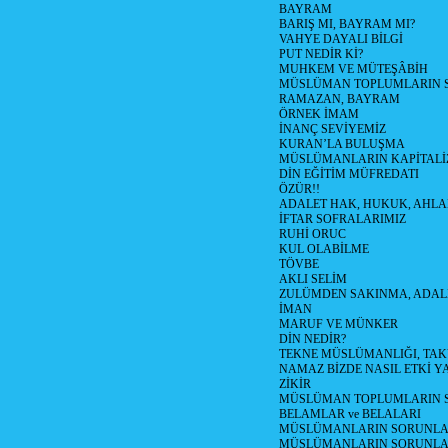
BAYRAM
BARIŞ MI, BAYRAM MI?
VAHYE DAYALI BİLGİ
PUT NEDİR Kİ?
MUHKEM VE MÜTEŞÂBİH
MÜSLÜMAN TOPLUMLARIN 
RAMAZAN, BAYRAM
ÖRNEK İMAM
İNANÇ SEVİYEMİZ
KURAN’LA BULUŞMA
MÜSLÜMANLARIN KAPİTALİZ
DİN EĞİTİM MÜFREDATI
ÖZÜR!!
ADALET HAK, HUKUK, AHL
İFTAR SOFRALARIMIZ
RUHİ ORUC
KUL OLABİLME
TÖVBE
AKLI SELİM
ZULÜMDEN SAKINMA, ADAL
İMAN
MARUF VE MÜNKER
DİN NEDİR?
TEKNE MÜSLÜMANLIĞI, TA
NAMAZ BİZDE NASIL ETKİ Y
ZİKİR
MÜSLÜMAN TOPLUMLARIN S
BELAMLAR ve BELALARI
MÜSLÜMANLARIN SORUNLARI
MÜSLÜMANLARIN SORUNLAR