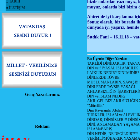
::
TARİH
bizde onlardan razı mıyız, k
muyuz, onlarda bizi bizim ö
::
İLETİŞİM
Ahiret de iyi karşılanma içi
Sonuç olarak, biz burada iki
dünyada iyi yaşarız, hemde 
Sıtdık Fani – 16.11.18 – va
Bu Üyenin Diğer Yazıları
TAKLİDİ DİNİDARLIK, TAKV
DİN ve SİYASAL İSLAMCILIK
LAİKLİK NEDİR? DİNİ'MİDİR?
DİNLERDE TÖVBE
MÜSLÜMANLARIN, SAVAŞI!!!
DİNLERDE TAVSİR YASAĞI
AHLAKSIZLIĞIN İŞARETLERİ!
Genç Yazarlarımız
DİN ve İSLAM NEDİR?
AKIL GEL BİZİ AKILSIZLIĞ
"Mürciîlik"
Dini Kavrramlar Abdest
TÜRKLER, İSLAM ve ALEVİLİ
DİNDAR, DİNSİZLER!!! DİNS
DİNİ, ANLAMADAN YAŞAM
Reklam
İSLAM//BARIŞ
DİN NEDİR, NE DEGİLDİR?!?!
VERİMLİ/MÜBAREK YAŞAMA