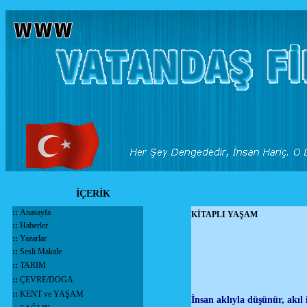
İÇERİK
::
Anasayfa
KİTAPLI YAŞAM
::
Haberler
::
Yazarlar
::
Sesli Makale
::
TARIM
::
ÇEVRE/DOGA
::
KENT ve YAŞAM
İnsan aklıyla düşünür, akıl 