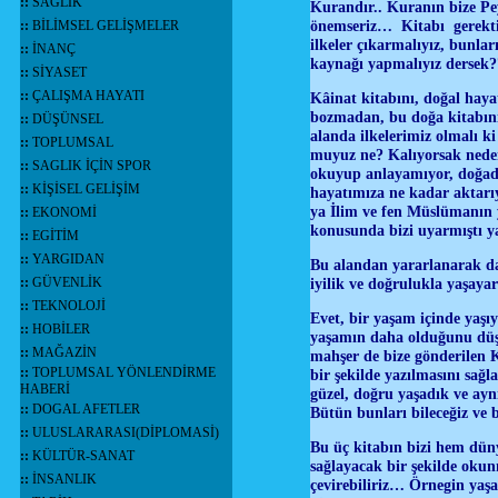
::
SAĞLIK
Kurandır.. Kuranın bize Pey
önemseriz… Kitabı gerektiğ
::
BİLİMSEL GELİŞMELER
ilkeler çıkarmalıyız, bunl
::
İNANÇ
kaynağı yapmalıyız dersek?
::
SİYASET
::
ÇALIŞMA HAYATI
Kâinat kitabını, doğal hayat
bozmadan, bu doğa kitabını
::
DÜŞÜNSEL
alanda ilkelerimiz olmalı k
::
TOPLUMSAL
muyuz ne? Kalıyorsak nedeni
::
SAGLIK İÇİN SPOR
okuyup anlayamıyor, doğada
::
KİŞİSEL GELİŞİM
hayatımıza ne kadar aktarı
ya İlim ve fen Müslümanın y
::
EKONOMİ
konusunda bizi uyarmıştı ya
::
EGİTİM
::
YARGIDAN
Bu alandan yararlanarak da,
::
GÜVENLİK
iyilik ve doğrulukla yaşaya
::
TEKNOLOJİ
Evet, bir yaşam içinde yaş
::
HOBİLER
yaşamın daha olduğunu düş
::
MAĞAZİN
mahşer de bize gönderilen 
::
TOPLUMSAL YÖNLENDİRME
bir şekilde yazılmasını sağ
HABERİ
güzel, doğru yaşadık ve ayn
::
DOGAL AFETLER
Bütün bunları bileceğiz ve 
::
ULUSLARARASI(DİPLOMASİ)
Bu üç kitabın bizi hem dün
::
KÜLTÜR-SANAT
sağlayacak bir şekilde okun
::
İNSANLIK
çevirebiliriz… Örnegin yaş