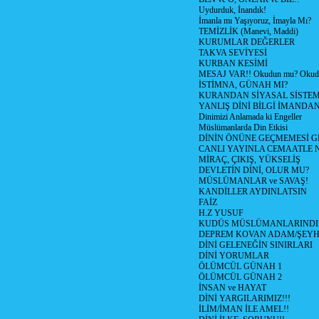
Uydurduk, İnandık!
İmanla mı Yaşıyoruz, İmayla Mı?
TEMİZLİK (Manevi, Maddi)
KURUMLAR DEĞERLER
TAKVA SEVİYESİ
KURBAN KESİMİ
MESAJ VAR!! Okudun mu? Okud
İSTİMNA, GÜNAH MI?
KURANDAN SİYASAL SİSTEML
YANLIŞ DİNİ BİLGİ İMANDAN
Dinimizi Anlamada ki Engeller
Müslümanlarda Din Etkisi
DİNİN ÖNÜNE GEÇMEMESİ G
CANLI YAYINLA CEMAATLE
MİRAÇ, ÇIKIŞ, YÜKSELİŞ
DEVLETİN DİNİ, OLUR MU?
MÜSLÜMANLAR ve SAVAŞ!
KANDİLLER AYDINLATSIN
FAİZ
H.Z YUSUF
KUDÜS MÜSLÜMANLARINDI
DEPREM KOVAN ADAM/ŞEY
DİNİ GELENEĞİN SINIRLARI
DİNİ YORUMLAR
ÖLÜMCÜL GÜNAH 1
ÖLÜMCÜL GÜNAH 2
İNSAN ve HAYAT
DİNİ YARGILARIMIZ!!!
İLİM/İMAN İLE AMEL!!