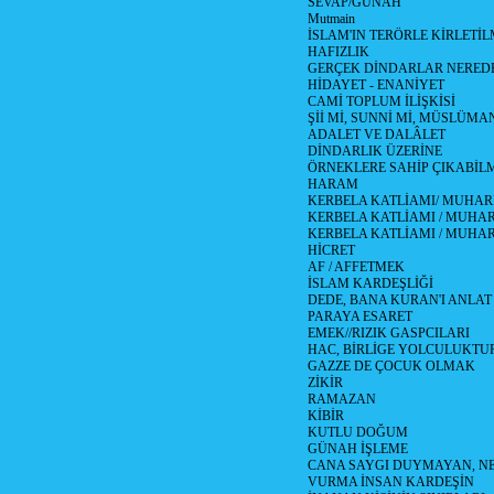
SEVAP/GÜNAH
Mutmain
İSLAM'IN TERÖRLE KİRLETİL
HAFIZLIK
GERÇEK DİNDARLAR NERED
HİDAYET - ENANİYET
CAMİ TOPLUM İLİŞKİSİ
Şİİ Mİ, SUNNİ Mİ, MÜSLÜMAN
ADALET VE DALÂLET
DİNDARLIK ÜZERİNE
ÖRNEKLERE SAHİP ÇIKABİL
HARAM
KERBELA KATLİAMI/ MUHAR
KERBELA KATLİAMI / MUHARR
KERBELA KATLİAMI / MUHAR
HİCRET
AF / AFFETMEK
İSLAM KARDEŞLİĞİ
DEDE, BANA KURAN'I ANLAT
PARAYA ESARET
EMEK//RIZIK GASPCILARI
HAC, BİRLİGE YOLCULUKTU
GAZZE DE ÇOCUK OLMAK
ZİKİR
RAMAZAN
KİBİR
KUTLU DOĞUM
GÜNAH İŞLEME
CANA SAYGI DUYMAYAN, NE
VURMA İNSAN KARDEŞİN