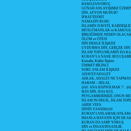
RAMAZAN/ORUÇ
GÜNAH ANLAYIŞIMIZ ÜZERİ
DİN, AFYON MUDUR?
İFRAT/TEFRİT
NAMAZIN RUHU
İSLAMIN DAVETİ, KARDEŞLİ
MÜSLÜMANLAR ve KAMUSA
BİRLİĞİMİZE NEDEN OLAC
ÖLÜM ve ÖTESİ
DİN DENGE İLİŞKİSİ
UYDURMA DİN, GERÇEK DİN
İSLAM TOPLUMLARIN DA K
KURAN’LA NASIL BULUŞABİL
Kutsalla, Kültür İlişkisi
ÜMMET BİLİNCİ
SORU ANLAM İLİŞKİSİ
ADAVET/ADALET
AHLAK, ADALET NE YAPMAY
HARAM – HELAL
@@. ANA HAPSOLMAK !! . @
HAS DİN, HAS KUL
PEYGAMBERİMİZİ, ONUN ME
İSLAM’IN DEGİL, İSLAM TO
AHDE VEFA
DİNİN YANSIMASI
KURAN’I ANLAMAK/ANLA
İMANLA HAYATIN İÇİN DE A
KURAN DA SARP YOKUŞ
DİN ve İNSAN/İNSANLIK