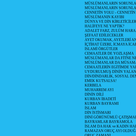
MÜSLÜMANLARIN SORUNLARI
MÜSLÜMANLARIN SORUNLA
CENNETİN YOLU - CENNETİN
MÜSLÜMANIN KAYIBI
DÜNYA VE DİN KİRLETİCİLER
HALİFEYE NE YAPTIK?
ADALET FARZ, ZULÜM HAR
ŞEFAAT EDİLECEKLER
AYET OKUMAK, AYETLERİ 
İÇTİHAT ÜZERE, İCMAYA İCA
İSLAMİ ÖRGÜTLER
CEMAATLER DE YOZLAŞMA
MÜSLÜMANLAR DA FİTNE N
MÜSLÜMANLAR DA MÜSAM
CEMAATLERİN EGİTİMDE YA
UYDURULMUŞ DİNİN YALA
DİN/DİNDARLIK, SOSYAL D
EMEK KUTSALSA!
KERBELA
MUHARREM AYI
DİNİN DİLİ
KURBAN İBADETİ
KURBAN BAYRAMI
İSLAM
DİN İSTİSMARI
DİNİ GÖRÜNÜMLÜ ÇATIŞMA
BAYRAMLAR BAYRAMOLA
İSLAM DA HAK ve KADIN HA
RAMAZAN ORUÇ AYI OLDUĞ
ORUÇ ZAMANI