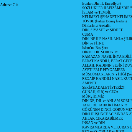
Bunları Din mi, Emrediyor?
Adrese Git
SÖZLÜKLER HAFIZAMIZDIR!!
İSLAM ve TEMSİL
KELİMEYİ ŞEHADET KELİMEY
TÖVBE (İyiliğe Dönüş İradesi)
Dindarlık // Ateistlik
DİN, SİYASET ve ŞİDDET
CUMA
DİN, NE İLE NASIL ANLAŞILIR
DİN ve FİTNE
İslam’ın, Beş Şartı
DİNDE DİL SORUNU!!!
RAMAZAN NASIL İHYA EDİLİ
BERAT KANDİLİ, BERAT GECE
ALLAH, KADININ SESİNİ DU
AYETLERLE PEYGAMBER
MÜSLÜMANLARIN YİTİĞİ (Sev
REGAİP KANDİLİ NASIL KU
AMENTÜ
ŞERİAT/ADALET İSTERİZ!!
GÜNAH, SUÇ ve CEZA
MÜRŞİDİMİZ
DİN DE, DİL ve ANLAM SORU
TAKLİDİ, TAHKİKİ İMAN!!!
GÖRÜNEN DİNCİ, GÖRÜNMEY
DİNİ DÜŞÜNCE ACISINDAN ATİ
AHLAK CIKARABİLMEK
İNSAN ve DİN
KAVRAMLARDA VE KURAN D
BEN ve O, ONLAR ve BİZ!!