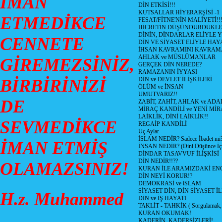
İMAN
DİN ETKİSİ!!!
KUTSALLAR HİYERARŞİSİ -1
ETMEDİKCE
FESAT/FİTNE'NİN MALİYETİ!!
HİCRETİN DÜŞÜNDÜRDÜKLE
DİNİN, DİNDARLAR ELİYLE 
CENNETE
DİN VE SİYASET ELİYLE HA
İHSAN KAVRAMINI KAVRA
AHLAK ve MÜSLÜMANLAR
GİREMEZSİNİZ,
GERÇEK DİN NEREDE?
RAMAZANIN İYYASI
BİRBİRİNİZİ
DİN ve DEVLET İLİŞKİLERİ
ÖLÜM ve İNSAN
UMUTVARIZ!!
DE
ZABİT, ZAHİT, AHLAK ve ADA
MİRAÇ KANDİLİ ve YENİ Mİ
LAİKLİK, DİNİ LAİKLİK!!
SEVMEDİKCE
REGAİP KANDİLİ
Üç Aylar
İSLAM NEDİR? Sadece İbadet mi
İMAN ETMİŞ
İNSAN NEDİR? (Dini Düşünce İç
DİNDAR TASAVVUF İLİŞKİSİ
DİN NEDİR!!??
OLAMAZSINIZ!
KURAN İLE ARAMIZDAKİ ENG
DİN NEYİ KORUR!?
DEMOKRASİ ve iSLAM
SİYASET DİN, DİN SİYASET İL
H.z. Muhammed
DİN ve İŞ HAYATI
TAKLİT - TAHKİK ( Sorgulamak, 
KURAN OKUMAK!
KADERİN, KADERSİZLERİ!