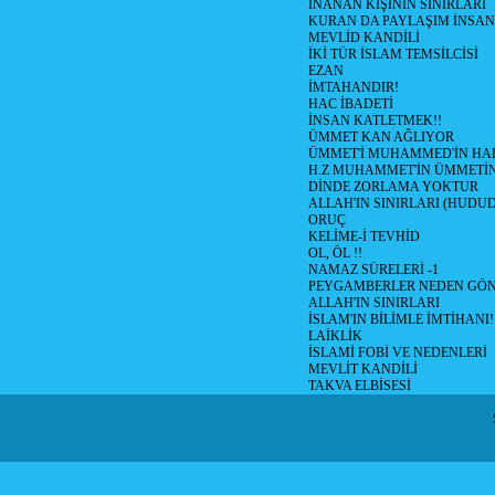
İNANAN KİŞİNİN SINIRLARI
KURAN DA PAYLAŞIM İNSAN
MEVLİD KANDİLİ
İKİ TÜR İSLAM TEMSİLCİSİ
EZAN
İMTAHANDIR!
HAC İBADETİ
İNSAN KATLETMEK!!
ÜMMET KAN AĞLIYOR
ÜMMET'İ MUHAMMED'İN HALİ
H.Z MUHAMMET'İN ÜMMETİ
DİNDE ZORLAMA YOKTUR
ALLAH'IN SINIRLARI (HUDU
ORUÇ
KELİME-İ TEVHİD
OL, ÖL !!
NAMAZ SÜRELERİ -1
PEYGAMBERLER NEDEN GÖN
ALLAH'IN SINIRLARI
İSLAM'IN BİLİMLE İMTİHANI!
LAİKLİK
İSLAMİ FOBİ VE NEDENLERİ
MEVLİT KANDİLİ
TAKVA ELBİSESİ