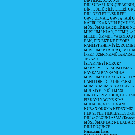
DİNİ İLKE, SORUNU!!
DİN ŞURASI, DİN ŞURASININ,
DİN, KÜLTÜR İLİŞKİLERİ, 
DİN, DEVLET İLİŞKİLERİ
GAVS OLMAK, GAVSA TABİ OLM
KÂFİRLİK // KAFİRLEŞME // 
MÜSLÜMANLAR BİLİMDE NED
MÜSLÜMANLAR, GEÇMİŞ ve 
MİLLET, ÜMMET, VATANDAŞ 
BAK, DİN BİZE NE DİYOR?
RAHMET EHLİMİYİZ, ZULMET 
MÜSLÜMANLARDA ÇEVRE Bİ
İFFET, ÜZERİNE MÜLAHAZA
TEVAZU
İSLAM NEYİ KORUR?
MAKYEVELİST MÜSLÜMANL
BAYRAM BAYRAMOLA
MÜSLÜMANLAR DA HALİFE/Y
CANLI DİN, ÖLÜ DİN FARKI
MÜMİN, MÜMİNİN AYIBINI Gİ
MÜLKİYET YIĞILMASI
DİN AFYONMUDUR, DEGİLMİ
FIRKAYI NACİYE KİM?
MUHALİF, MÜSLÜMAN!
KURAN OKUMA NEDENİMİZ
HER ŞEYLE, HERKESLE SORU
DİN ve OLGUNLAŞMA (Tasavvufi
MÜSLÜMANLAR NE KADAR M
DİNİ DÜŞÜNCE
Ramazanın İhyası!