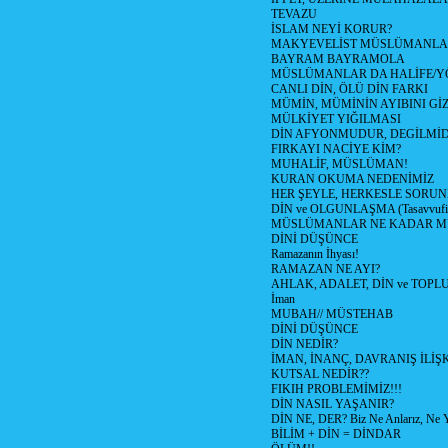
TEVAZU
İSLAM NEYİ KORUR?
MAKYEVELİST MÜSLÜMANLA
BAYRAM BAYRAMOLA
MÜSLÜMANLAR DA HALİFE/YÖ
CANLI DİN, ÖLÜ DİN FARKI
MÜMİN, MÜMİNİN AYIBINI GİZ
MÜLKİYET YIĞILMASI
DİN AFYONMUDUR, DEGİLMİD
FIRKAYI NACİYE KİM?
MUHALİF, MÜSLÜMAN!
KURAN OKUMA NEDENİMİZ
HER ŞEYLE, HERKESLE SORUNL
DİN ve OLGUNLAŞMA (Tasavvufi 
MÜSLÜMANLAR NE KADAR MÜ
DİNİ DÜŞÜNCE
Ramazanın İhyası!
RAMAZAN NE AYI?
AHLAK, ADALET, DİN ve TOPL
İman
MUBAH// MÜSTEHAB
DİNİ DÜŞÜNCE
DİN NEDİR?
İMAN, İNANÇ, DAVRANIŞ İLİŞK
KUTSAL NEDİR??
FIKIH PROBLEMİMİZ!!!
DİN NASIL YAŞANIR?
DİN NE, DER? Biz Ne Anlarız, Ne Y
BİLİM + DİN = DİNDAR