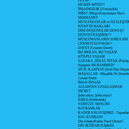
ÖLÜM!!
MÜMİN MİYİZ??
İRŞADSIZLIK (Yönsüzlük)
HIRS!! (Meşru/Gayrimeşru Hırs)
MERHAMET
MÜSLÜMANLAR ve ÖZ ELEŞTİR
KİTAP’IN HAKLARI
DİNİ DÜŞÜNÜŞ DE DONUŞ!!
DÜNYEVİLEŞMEK!!!
MÜSLÜMANLARIN SORULARI 
CENNETİ KOVMAK!!
DAVET (Cennete Davet)
İKİ MEKAN, İKİ YAŞAM
KİTAPLI YAŞAM
SADAKA, ZEKAT, İNFAK (Paylaşm
Hanginiz MUHAMMED?
SİVİL İLAHİYAT (Sivil Dini Düşün
MAŞALLAH - Maşallah Ne Demekt
Cenaze Defni
İMAN İNSANI
ALLAHTAN UZAKLAŞMAK
HİCRET
Şahit miyiz, Şehit miyiz?
KIBLE (Kıblesizlik)
YERYÜZÜ MESCİDİ
BAYRAMLAR
KADER ANLAYIŞIMIZ - Yaşanılanl
HAC KURBANI
Din Adamı/Kadını Nasıl Olunur?
DİN İKTİDAR İLİŞKİSİ