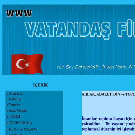
İÇERİK
::
Anasayfa
AHLAK, ADALET, DİN ve TOP
::
Haberler
::
Yazarlar
::
Sesli Makale
::
TARIM
İnsanlar, toplum hayatı için 
::
ÇEVRE/DOGA
yoksuldur… Bu yaşam içinde k
toplumsal düzenin iyi işleye
::
KENT ve YAŞAM