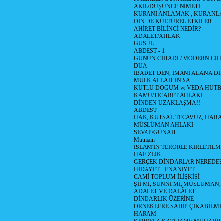
AKIL/DÜŞÜNCE NİMETİ
KURANI ANLAMAK , KURANL
DİN DE KÜLTÜREL ETKİLER
AHİRET BİLİNCİ NEDİR?
ADALET/AHLAK
GUSÜL
ABDEST - 1
GÜNÜN CİHADI / MODERN CİHA
DUA
İBADET DEN, İMANİ ALANA Dİ
MÜLK ALLAH’IN SA ….
KUTLU DOGUM ve VEDA HUTB
KAMU/TİCARET AHLAKI
DİNDEN UZAKLAŞMA!!
ABDEST
HAK, KUTSAL TECAVÜZ, HAR
MÜSLÜMAN AHLAKI
SEVAP/GÜNAH
Mutmain
İSLAM'IN TERÖRLE KİRLETİLM
HAFIZLIK
GERÇEK DİNDARLAR NEREDE
HİDAYET - ENANİYET
CAMİ TOPLUM İLİŞKİSİ
Şİİ Mİ, SUNNİ Mİ, MÜSLÜMAN,
ADALET VE DALÂLET
DİNDARLIK ÜZERİNE
ÖRNEKLERE SAHİP ÇIKABİLM
HARAM