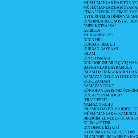
MÜSLÜMANLAR DA FİTNE NE
MÜSLÜMANLAR DA MÜSAMA
CEMAATLERİN EGİTİMDE YAP
UYDURULMUŞ DİNİN YALAN
DİN/DİNDARLIK, SOSYAL DE
EMEK KUTSALSA!
KERBELA
MUHARREM AYI
DİNİN DİLİ
KURBAN İBADETİ
KURBAN BAYRAMI
İSLAM
DİN İSTİSMARI
DİNİ GÖRÜNÜMLÜ ÇATIŞMAL
BAYRAMLAR BAYRAMOLA
İSLAM DA HAK ve KADIN HAK
RAMAZAN ORUÇ AYI OLDUĞU
ORUÇ ZAMANI
RAMAZAN/ORUÇ
GÜNAH ANLAYIŞIMIZ ÜZERİN
DİN, AFYON MUDUR?
İFRAT/TEFRİT
NAMAZIN RUHU
İSLAMIN DAVETİ, KARDEŞLİG
MÜSLÜMANLAR ve KAMUSAL
BİRLİĞİMİZE NEDEN OLACA
ÖLÜM ve ÖTESİ
DİN DENGE İLİŞKİSİ
UYDURMA DİN, GERÇEK DİN
İSLAM TOPLUMLARIN DA KA