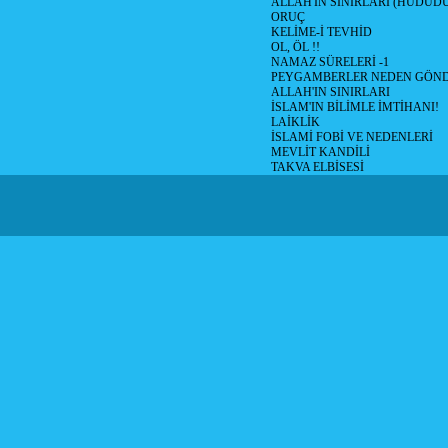
ALLAH'IN SINIRLARI (HUDUD
ORUÇ
KELİME-İ TEVHİD
OL, ÖL !!
NAMAZ SÜRELERİ -1
PEYGAMBERLER NEDEN GÖND
ALLAH'IN SINIRLARI
İSLAM'IN BİLİMLE İMTİHANI!
LAİKLİK
İSLAMİ FOBİ VE NEDENLERİ
MEVLİT KANDİLİ
TAKVA ELBİSESİ