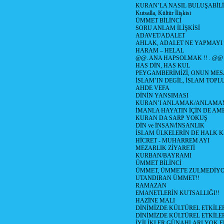
KURAN’LA NASIL BULUŞABİLİ
Kutsalla, Kültür İlişkisi
ÜMMET BİLİNCİ
SORU ANLAM İLİŞKİSİ
ADAVET/ADALET
AHLAK, ADALET NE YAPMAYI
HARAM – HELAL
@@. ANA HAPSOLMAK !! . @@
HAS DİN, HAS KUL
PEYGAMBERİMİZİ, ONUN MES
İSLAM’IN DEGİL, İSLAM TOP
AHDE VEFA
DİNİN YANSIMASI
KURAN’I ANLAMAK/ANLAM
İMANLA HAYATIN İÇİN DE AM
KURAN DA SARP YOKUŞ
DİN ve İNSAN/İNSANLIK
İSLAM ÜLKELERİN DE HALK
HİCRET - MUHARREM AYI
MEZARLIK ZİYARETİ
KURBAN/BAYRAMI
ÜMMET BİLİNCİ
ÜMMET, ÜMMET'E ZULMEDİYO
UTANDIRAN ÜMMET!!
RAMAZAN
EMANETLERİN KUTSALLIĞI!!
HAZİNE MALI
DİNİMİZDE KÜLTÜREL ETKİLER
DİNİMİZDE KÜLTÜREL ETKİLER
İYİLİKLER GÜNAHLARI YOK 