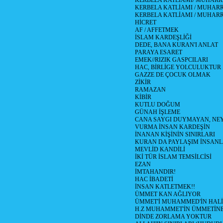
KERBELA KATLİAMI/ MUHARR
KERBELA KATLİAMI / MUHARRE
KERBELA KATLİAMI / MUHARR
HİCRET
AF / AFFETMEK
İSLAM KARDEŞLİĞİ
DEDE, BANA KURAN'I ANLAT
PARAYA ESARET
EMEK//RIZIK GASPCILARI
HAC, BİRLİGE YOLCULUKTUR
GAZZE DE ÇOCUK OLMAK
ZİKİR
RAMAZAN
KİBİR
KUTLU DOĞUM
GÜNAH İŞLEME
CANA SAYGI DUYMAYAN, NEY
VURMA İNSAN KARDEŞİN
İNANAN KİŞİNİN SINIRLARI
KURAN DA PAYLAŞIM İNSANL
MEVLİD KANDİLİ
İKİ TÜR İSLAM TEMSİLCİSİ
EZAN
İMTAHANDIR!
HAC İBADETİ
İNSAN KATLETMEK!!
ÜMMET KAN AĞLIYOR
ÜMMET'İ MUHAMMED'İN HALİ!
H.Z MUHAMMET'İN ÜMMETİNE
DİNDE ZORLAMA YOKTUR