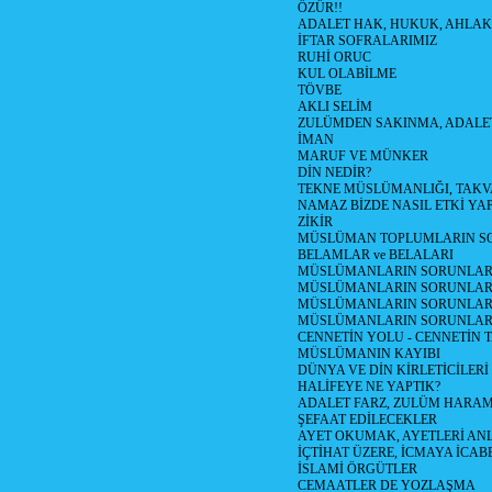
ÖZÜR!!
ADALET HAK, HUKUK, AHLAK
İFTAR SOFRALARIMIZ
RUHİ ORUC
KUL OLABİLME
TÖVBE
AKLI SELİM
ZULÜMDEN SAKINMA, ADALE
İMAN
MARUF VE MÜNKER
DİN NEDİR?
TEKNE MÜSLÜMANLIĞI, TAK
NAMAZ BİZDE NASIL ETKİ YA
ZİKİR
MÜSLÜMAN TOPLUMLARIN SO
BELAMLAR ve BELALARI
MÜSLÜMANLARIN SORUNLARI 
MÜSLÜMANLARIN SORUNLARI
MÜSLÜMANLARIN SORUNLARI 
MÜSLÜMANLARIN SORUNLAR
CENNETİN YOLU - CENNETİN 
MÜSLÜMANIN KAYIBI
DÜNYA VE DİN KİRLETİCİLERİ
HALİFEYE NE YAPTIK?
ADALET FARZ, ZULÜM HARA
ŞEFAAT EDİLECEKLER
AYET OKUMAK, AYETLERİ A
İÇTİHAT ÜZERE, İCMAYA İCAB
İSLAMİ ÖRGÜTLER
CEMAATLER DE YOZLAŞMA