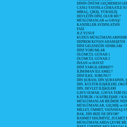
DİNİN ÖNÜNE GEÇMEMESİ GE
CANLI YAYINLA CEMAATLE 
MİRAÇ, ÇIKIŞ, YÜKSELİŞ
DEVLETİN DİNİ, OLUR MU?
MÜSLÜMANLAR ve SAVAŞ!
KANDİLLER AYDINLATSIN
FAİZ
H.Z YUSUF
KUDÜS MÜSLÜMANLARINDIR
DEPREM KOVAN ADAM/ŞEYH
DİNİ GELENEĞİN SINIRLARI
DİNİ YORUMLAR
ÖLÜMCÜL GÜNAH 1
ÖLÜMCÜL GÜNAH 2
İNSAN ve HAYAT
DİNİ YARGILARIMIZ!!!
İLİM/İMAN İLE AMEL!!
DİNİ İLKE, SORUNU!!
DİN ŞURASI, DİN ŞURASININ, 
DİN, KÜLTÜR İLİŞKİLERİ, O
DİN, DEVLET İLİŞKİLERİ
GAVS OLMAK, GAVSA TABİ OLMA
KÂFİRLİK // KAFİRLEŞME // K
MÜSLÜMANLAR BİLİMDE NEDE
MÜSLÜMANLAR, GEÇMİŞ ve G
MİLLET, ÜMMET, VATANDAŞ F
BAK, DİN BİZE NE DİYOR?
RAHMET EHLİMİYİZ, ZULMET E
MÜSLÜMANLARDA ÇEVRE BİL
İFFET, ÜZERİNE MÜLAHAZAL