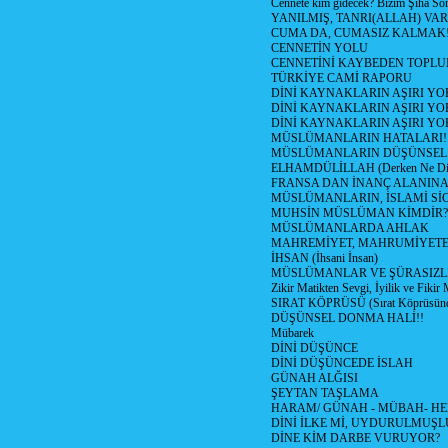
Cennete kim gidecek? Bizim Şıha So
YANILMIŞ, TANRI(ALLAH) VAR
CUMA DA, CUMASIZ KALMAK!
CENNETİN YOLU
CENNETİNİ KAYBEDEN TOPLU
TÜRKİYE CAMİ RAPORU
DİNİ KAYNAKLARIN AŞIRI YO
DİNİ KAYNAKLARIN AŞIRI YO
DİNİ KAYNAKLARIN AŞIRI Y
MÜSLÜMANLARIN HATALARI!
MÜSLÜMANLARIN DÜŞÜNSEL 
ELHAMDÜLİLLAH (Derken Ne Diy
FRANSA DAN İNANÇ ALANIN
MÜSLÜMANLARIN, İSLAMİ SİC
MUHSİN MÜSLÜMAN KİMDİR?
MÜSLÜMANLARDA AHLAK
MAHREMİYET, MAHRUMİYETE
İHSAN (İhsani İnsan)
MÜSLÜMANLAR VE ŞÜRASIZLI
Zikir Matikten Sevgi, İyilik ve Fikir
SIRAT KÖPRÜSÜ (Sırat Köprüsünd
DÜŞÜNSEL DONMA HALİ!!
Mübarek
DİNİ DÜŞÜNCE
DİNİ DÜŞÜNCEDE İSLAH
GÜNAH ALĞISI
ŞEYTAN TAŞLAMA
HARAM/ GÜNAH - MÜBAH- HE
DİNİ İLKE Mİ, UYDURULMUŞL
DİNE KİM DARBE VURUYOR?