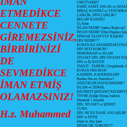
İMAN
UMUTVARIZ!!
ZABİT, ZAHİT, AHLAK ve ADAL
ETMEDİKCE
MİRAÇ KANDİLİ ve YENİ MİR
LAİKLİK, DİNİ LAİKLİK!!
REGAİP KANDİLİ
CENNETE
Üç Aylar
İSLAM NEDİR? Sadece İbadet mi?
İNSAN NEDİR? (Dini Düşünce İçin
GİREMEZSİNİZ,
DİNDAR TASAVVUF İLİŞKİSİ
DİN NEDİR!!??
KURAN İLE ARAMIZDAKİ ENGE
BİRBİRİNİZİ
DİN NEYİ KORUR!?
DEMOKRASİ ve iSLAM
DE
SİYASET DİN, DİN SİYASET İLİ
DİN ve İŞ HAYATI
TAKLİT - TAHKİK ( Sorgulamak, A
SEVMEDİKCE
KURAN OKUMAK!
KADERİN, KADERSİZLERİ!
Bunları Din mi, Emrediyor?
İMAN ETMİŞ
SÖZLÜKLER HAFIZAMIZDIR!!
İSLAM ve TEMSİL
KELİMEYİ ŞEHADET KELİMEYİ
OLAMAZSINIZ!
TÖVBE (İyiliğe Dönüş İradesi)
Dindarlık // Ateistlik
DİN, SİYASET ve ŞİDDET
CUMA
H.z. Muhammed
DİN, NE İLE NASIL ANLAŞILIR?
DİN ve FİTNE
İslam’ın, Beş Şartı
DİNDE DİL SORUNU!!!