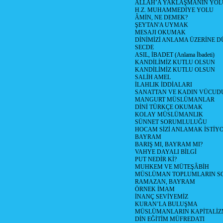
ALLAH’A YAKLAŞMANIN YOL
H.Z. MUHAMMEDİYE YOLU
ÂMİN, NE DEMEK?
ŞEYTAN'A UYMAK
MESAJI OKUMAK
DİNİMİZİ ANLAMA ÜZERİNE 
SECDE
ASIL, İBADET (Anlama İbadeti)
KANDİLİMİZ KUTLU OLSUN
KANDİLİMİZ KUTLU OLSUN
SALİH AMEL
İLAHLIK İDDİALARI
SANATTAN VE KADIN VÜCU
MANGURT MÜSLÜMANLAR
DİNİ TÜRKÇE OKUMAK
KOLAY MÜSLÜMANLIK
SÜNNET SORUMLULUĞU
HOCAM SİZİ ANLAMAK İSTİY
BAYRAM
BARIŞ MI, BAYRAM MI?
VAHYE DAYALI BİLGİ
PUT NEDİR Kİ?
MUHKEM VE MÜTEŞÂBİH
MÜSLÜMAN TOPLUMLARIN S
RAMAZAN, BAYRAM
ÖRNEK İMAM
İNANÇ SEVİYEMİZ
KURAN’LA BULUŞMA
MÜSLÜMANLARIN KAPİTALİZM
DİN EĞİTİM MÜFREDATI