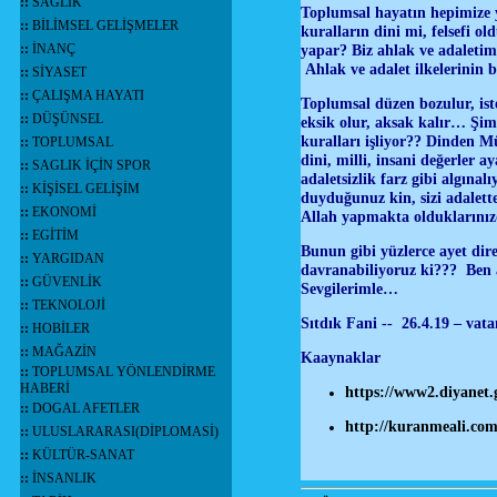
::
SAĞLIK
Toplumsal hayatın hepimize y
::
BİLİMSEL GELİŞMELER
kuralların dini mi, felsefi 
::
İNANÇ
yapar? Biz ahlak ve adaletim
Ahlak ve adalet ilkelerinin
::
SİYASET
::
ÇALIŞMA HAYATI
Toplumsal düzen bozulur, iste
::
DÜŞÜNSEL
eksik olur, aksak kalır… Şi
kuralları işliyor?? Dinden M
::
TOPLUMSAL
dini, milli, insani değerler 
::
SAGLIK İÇİN SPOR
adaletsizlik farz gibi algına
::
KİŞİSEL GELİŞİM
duyduğunuz kin, sizi adalett
::
EKONOMİ
Allah yapmakta olduklarınız
::
EGİTİM
Bunun gibi yüzlerce ayet dire
::
YARGIDAN
davranabiliyoruz ki??? Ben a
::
GÜVENLİK
Sevgilerimle…
::
TEKNOLOJİ
Sıtdık Fani -- 26.4.19 – vat
::
HOBİLER
::
MAĞAZİN
Kaaynaklar
::
TOPLUMSAL YÖNLENDİRME
HABERİ
https://www2.diyan
::
DOGAL AFETLER
http://kuranmeali.co
::
ULUSLARARASI(DİPLOMASİ)
::
KÜLTÜR-SANAT
::
İNSANLIK