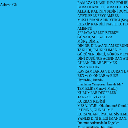
RAMAZAN NASIL İHYA EDİLİR
Adrese Git
BERAT KANDİLİ, BERAT GECES
ALLAH, KADININ SESİNİ DUY
AYETLERLE PEYGAMBER
MÜSLÜMANLARIN YİTİĞİ (Sevg
REGAİP KANDİLİ NASIL KUTL
AMENTÜ
ŞERİAT/ADALET İSTERİZ!!
GÜNAH, SUÇ ve CEZA
MÜRŞİDİMİZ
DİN DE, DİL ve ANLAM SORUNU
TAKLİDİ, TAHKİKİ İMAN!!!
GÖRÜNEN DİNCİ, GÖRÜNMEYE
DİNİ DÜŞÜNCE ACISINDAN ATİ (
AHLAK CIKARABİLMEK
İNSAN ve DİN
KAVRAMLARDA VE KURAN DA
BEN ve O, ONLAR ve BİZ!!
Uydurduk, İnandık!
İmanla mı Yaşıyoruz, İmayla Mı?
TEMİZLİK (Manevi, Maddi)
KURUMLAR DEĞERLER
TAKVA SEVİYESİ
KURBAN KESİMİ
MESAJ VAR!! Okudun mu? Okudu
İSTİMNA, GÜNAH MI?
KURANDAN SİYASAL SİSTEMLE
YANLIŞ DİNİ BİLGİ İMANDAN, 
Dinimizi Anlamada ki Engeller
Müslümanlarda Din Etkisi