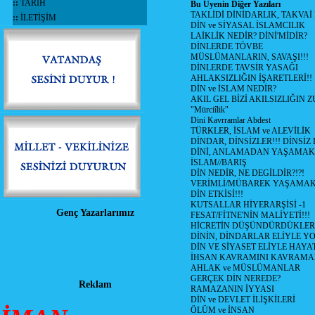
::
TARİH
Bu Üyenin Diğer Yazıları
TAKLİDİ DİNİDARLIK, TAKVAİ
::
İLETİŞİM
DİN ve SİYASAL İSLAMCILIK
LAİKLİK NEDİR? DİNİ'MİDİR?
DİNLERDE TÖVBE
MÜSLÜMANLARIN, SAVAŞI!!!
DİNLERDE TAVSİR YASAĞI
AHLAKSIZLIĞIN İŞARETLERİ!!
DİN ve İSLAM NEDİR?
AKIL GEL BİZİ AKILSIZLIĞIN
"Mürciîlik"
Dini Kavrramlar Abdest
TÜRKLER, İSLAM ve ALEVİLİK
DİNDAR, DİNSİZLER!!! DİNSİZ
DİNİ, ANLAMADAN YAŞAMA
İSLAM//BARIŞ
DİN NEDİR, NE DEGİLDİR?!?!
VERİMLİ/MÜBAREK YAŞAMAK
DİN ETKİSİ!!!
KUTSALLAR HİYERARŞİSİ -1
Genç Yazarlarımız
FESAT/FİTNE'NİN MALİYETİ!!!
HİCRETİN DÜŞÜNDÜRDÜKLER
DİNİN, DİNDARLAR ELİYLE Y
DİN VE SİYASET ELİYLE HAY
İHSAN KAVRAMINI KAVRAM
AHLAK ve MÜSLÜMANLAR
GERÇEK DİN NEREDE?
Reklam
RAMAZANIN İYYASI
DİN ve DEVLET İLİŞKİLERİ
ÖLÜM ve İNSAN