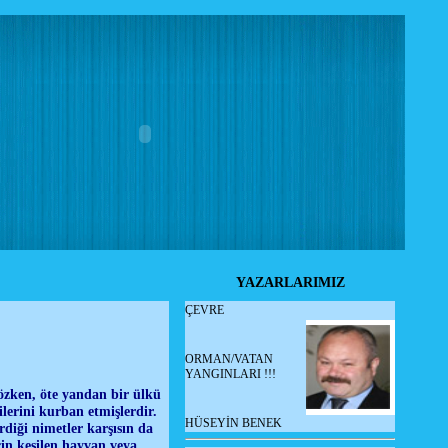
YAZARLARIMIZ
ÇEVRE
ORMAN/VATAN
YANGINLARI !!!
özken, öte yandan bir ülkü
lerini kurban etmişlerdir.
HÜSEYİN BENEK
diği nimetler karşısın da
in kesilen hayvan veya