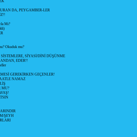
EK
URAN DA, PEYGAMBER-LER
Z!!
yla Mı?
di)
ER
u? Okuduk mu?
SİSTEMLERE, SİYASİ/DİNİ DÜŞÜNME
MANDAN, EDER!!
ller
MESİ GEREKİRKEN GEÇENLER!
MAATLE NAMAZ
LİŞ
R MU?
VAŞ!
TSIN
ARINDIR
M/ŞEYH
IRLARI