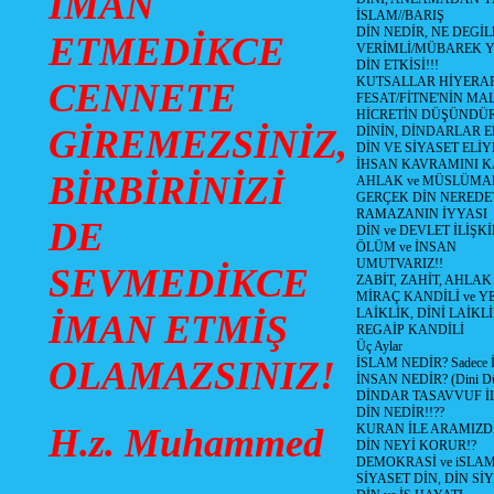
İMAN
İSLAM//BARIŞ
DİN NEDİR, NE DEGİLD
ETMEDİKCE
VERİMLİ/MÜBAREK 
DİN ETKİSİ!!!
KUTSALLAR HİYERARŞ
CENNETE
FESAT/FİTNE'NİN MAL
HİCRETİN DÜŞÜNDÜ
GİREMEZSİNİZ,
DİNİN, DİNDARLAR E
DİN VE SİYASET EL
İHSAN KAVRAMINI 
BİRBİRİNİZİ
AHLAK ve MÜSLÜMA
GERÇEK DİN NEREDE
RAMAZANIN İYYASI
DE
DİN ve DEVLET İLİŞKİ
ÖLÜM ve İNSAN
UMUTVARIZ!!
SEVMEDİKCE
ZABİT, ZAHİT, AHLAK
MİRAÇ KANDİLİ ve Y
LAİKLİK, DİNİ LAİKLİ
İMAN ETMİŞ
REGAİP KANDİLİ
Üç Aylar
OLAMAZSINIZ!
İSLAM NEDİR? Sadece İb
İNSAN NEDİR? (Dini Düş
DİNDAR TASAVVUF İL
DİN NEDİR!!??
H.z. Muhammed
KURAN İLE ARAMIZD
DİN NEYİ KORUR!?
DEMOKRASİ ve iSLA
SİYASET DİN, DİN SİY