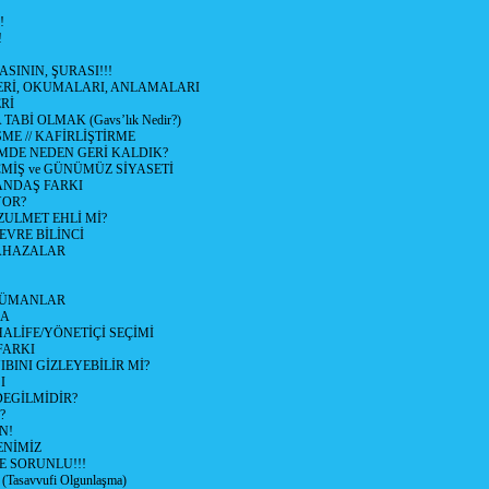
!
!
ASININ, ŞURASI!!!
LERİ, OKUMALARI, ANLAMALARI
Rİ
ABİ OLMAK (Gavs’lık Nedir?)
ŞME // KAFİRLİŞTİRME
DE NEDEN GERİ KALDIK?
İŞ ve GÜNÜMÜZ SİYASETİ
ANDAŞ FARKI
YOR?
ZULMET EHLİ Mİ?
VRE BİLİNCİ
LAHAZALAR
LÜMANLAR
LA
LİFE/YÖNETİÇİ SEÇİMİ
FARKI
BINI GİZLEYEBİLİR Mİ?
I
EGİLMİDİR?
?
N!
NİMİZ
E SORUNLU!!!
asavvufi Olgunlaşma)