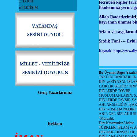
::
TARİH
tecrübeli kişiler ta
İbadetimizi yerine g
::
İLETİŞİM
Allah İbadetlerimizi
bayramın ümmet birl
Selam ve saygıları
Sıtdık Fani --- Eylü
Kaynak: http://www.diya
Bu Üyenin Diğer Yazılar
TAKLİDİ DİNİDARLIK
DİN ve SİYASAL İSLA
LAİKLİK NEDİR? DİNİ
DİNLERDE TÖVBE
Genç Yazarlarımız
MÜSLÜMANLARIN, SA
DİNLERDE TAVSİR YA
AHLAKSIZLIĞIN İŞAR
DİN ve İSLAM NEDİR?
AKIL GEL BİZİ AKIL
"Mürciîlik"
Dini Kavrramlar Abdest
Reklam
TÜRKLER, İSLAM ve A
DİNDAR, DİNSİZLER!!
DİNİ, ANLAMADAN 