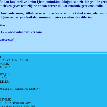
rafından kesilmeli ve kesim işlemi mümkün olduğunca hızlı bir şekilde ye
etirirken çevre temizliğine de son derece dikkat etmemiz gerekmektedir.
, kurbanlarımızı, Allah rızası için paylaştıklarımızı kabul etsin, eder um
iğine ve barışına katkılar sunmasını yüce yaradan dan dilerim.
mla…
l 15 – www.vatandasfikri.com
net.gov.tr/
ı
, TAKVAİ DİNDARLIK
MCILIK
'MİDİR?
VAŞI!!!
SAĞI
ETLERİ!!
SIZLIĞIN ZULMÜNDEN KURTAR!
LEVİLİK
! DİNSİZ DİNDARLAR!!
YAŞAMAK MÜMKÜNMÜ?!?