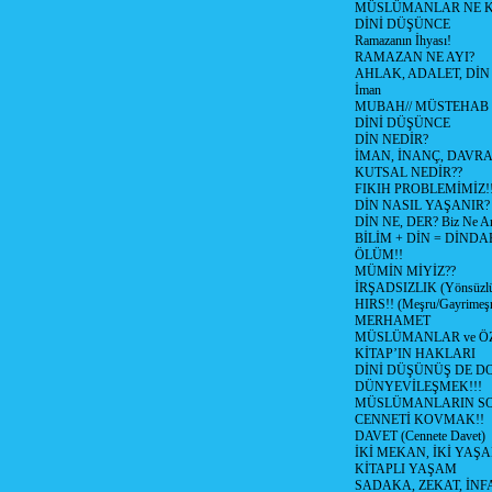
MÜSLÜMANLAR NE K
DİNİ DÜŞÜNCE
Ramazanın İhyası!
RAMAZAN NE AYI?
AHLAK, ADALET, DİN
İman
MUBAH// MÜSTEHAB
DİNİ DÜŞÜNCE
DİN NEDİR?
İMAN, İNANÇ, DAVRAN
KUTSAL NEDİR??
FIKIH PROBLEMİMİZ!!
DİN NASIL YAŞANIR?
DİN NE, DER? Biz Ne Anl
BİLİM + DİN = DİNDA
ÖLÜM!!
MÜMİN MİYİZ??
İRŞADSIZLIK (Yönsüzl
HIRS!! (Meşru/Gayrimeşr
MERHAMET
MÜSLÜMANLAR ve ÖZ
KİTAP’IN HAKLARI
DİNİ DÜŞÜNÜŞ DE D
DÜNYEVİLEŞMEK!!!
MÜSLÜMANLARIN SO
CENNETİ KOVMAK!!
DAVET (Cennete Davet)
İKİ MEKAN, İKİ YAŞ
KİTAPLI YAŞAM
SADAKA, ZEKAT, İNFAK 