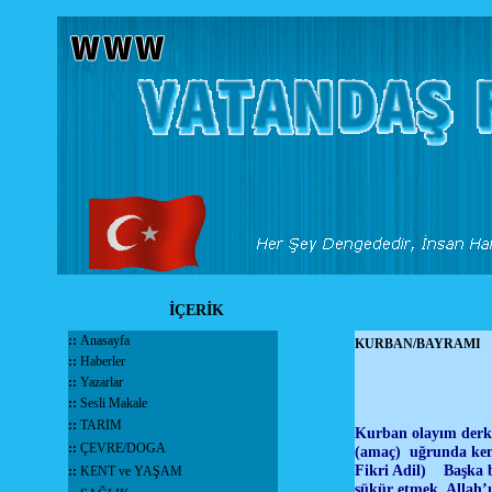
İÇERİK
::
Anasayfa
KURBAN/BAYRAMI
::
Haberler
::
Yazarlar
::
Sesli Makale
::
TARIM
Kurban olayım derken
::
ÇEVRE/DOGA
(amaç) uğrunda kendi
Fikri Adil) Başka bi
::
KENT ve YAŞAM
şükür etmek, Allah’