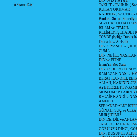
DİN ve İŞ HAYATI
TAKLİT - TAHKİK ( Sorg
Adrese Git
KURAN OKUMAK!
KADERİN, KADERSİZL
Bunları Din mi, Emrediyo
SÖZLÜKLER HAFIZAM
İSLAM ve TEMSİL
KELİMEYİ ŞEHADET 
TÖVBE (İyiliğe Dönüş İra
Dindarlık // Ateistlik
DİN, SİYASET ve ŞİDD
CUMA
DİN, NE İLE NASIL AN
DİN ve FİTNE
İslam’ın, Beş Şartı
DİNDE DİL SORUNU!!
RAMAZAN NASIL İHYA
BERAT KANDİLİ, BER
ALLAH, KADININ SE
AYETLERLE PEYGAM
MÜSLÜMANLARIN YİTİ
REGAİP KANDİLİ NA
AMENTÜ
ŞERİAT/ADALET İSTER
GÜNAH, SUÇ ve CEZA
MÜRŞİDİMİZ
DİN DE, DİL ve ANLA
TAKLİDİ, TAHKİKİ İM
GÖRÜNEN DİNCİ, GÖ
DİNİ DÜŞÜNCE ACISIN