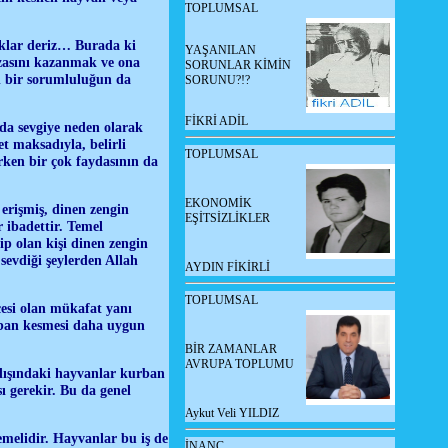
TOPLUMSAL
ıklar deriz… Burada ki
YAŞANILAN
ızasını kazanmak ve ona
SORUNLAR KİMİN
l bir sorumluluğun da
SORUNU?!?
FİKRİ ADİL
da sevgiye neden olarak
t maksadıyla, belirli
TOPLUMSAL
rken bir çok faydasının da
EKONOMİK
erişmiş, dinen zengin
EŞİTSİZLİKLER
 ibadettir. Temel
p olan kişi dinen zengin
sevdiği şeylerden Allah
AYDIN FİKİRLİ
TOPLUMSAL
esi olan mükafat yanı
urban kesmesi daha uygun
BİR ZAMANLAR
AVRUPA TOPLUMU
dışındaki hayvanlar kurban
ı gerekir. Bu da genel
Aykut Veli YILDIZ
emelidir. Hayvanlar bu iş de
İNANÇ