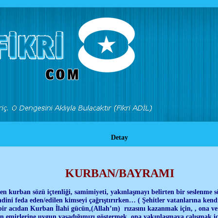
Detay
KURBAN/BAYRAMI
 kurban sözü içtenliği, samimiyeti, yakınlaşmayı belirten bir seslenme s
ni feda eden/edilen kimseyi çağrıştırırken… ( Şehitler vatanlarına kendi
r acıdan Kurban İlahi gücün,(Allah’ın) rızasını kazanmak için, , ona ver
ın emirlerine uygun yaşadığımızı göstermek, ona yakınlaşmaya çalışmak iç