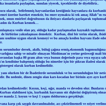
a insanlarla paylaşılan, sunulan yiyecek, içeceklerdir de diyebiliriz..
nucu olarak, belirlenmiş hayvanlardan kestiğimiz hayvanlara da kurbanl
 emri üzerine hareket etmektir, bu emre uymakta ki tek amaç Allah’’ın r
mek, onun emirleri doğrultusun da ihtiyacı olanlarla paylaşarak toplumsa
ir aslın da Kurban kesmek…
ınlaşmaya vesile olan şey, olduğu kadar paylaşmadan kaynaklı toplumun 
 de birbirine yakınlaşması demektir. Kurban, dinî bir terim olarak, ibâde
vanı usulüne uygun olarak kesmeyi ve bu amaçla kesilen hayvanı ifade ede
r.
 sorumludur dersek, akıllı, büluğ çağına ermiş,ekonomik bagımsızlığına 
varlığına sahip ve misafir olmayan Müslüman'ın yerine getireceği mali bir
orcundan başka 80 gram altın veya bunun değerinde para veya eşyaya sahi
'ın kendisine bahşetmiş olduğu bu nimetler için bir şükran ifadesi olarak 
stergesi olarak kurban kesilmelidir.
yanı olurken bir de İbadetlerde sorumluluk ve bu sorumluluğun bir netic
ldir. Bu nedenle, dinen zengin olan karı-kocadan her birinin ayrı ayrı k
dan kesilmektedir: Koyun, keçi, sığır, manda ve deveden olur. Bunların 
 Kurban olabilmesi için, kurbanlık hayvanın süt dişlerini değiştirmiş olmas
r ve manda 2; koyun ve keçi 1 yaşını doldurunca gerçekleşir.
ana karşı çok saygılı davranılmalıdır, acı çektirilmemeli ve eziyet verilm