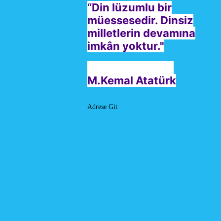
“Din lüzumlu bir
müessesedir. Dinsiz
milletlerin devamına
imkân yoktur."
M.Kemal Atatürk
Adrese Git