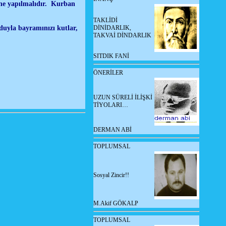
rine yapılmalıdır. Kurban
TAKLİDİ
uduyla bayramınızı kutlar,
DİNİDARLIK,
TAKVAİ DİNDARLIK
SITDIK FANİ
ÖNERİLER
UZUN SÜRELİ İLİŞKİ
TİYOLARI…
DERMAN ABİ
TOPLUMSAL
Sosyal Zincir!!
M.Akif GÖKALP
TOPLUMSAL