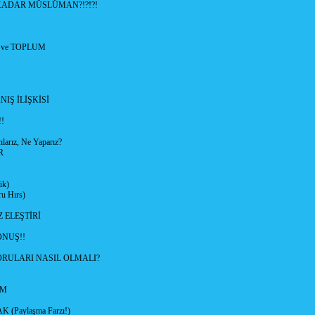
ADAR MÜSLÜMAN?!?!?!
 ve TOPLUM
IŞ İLİŞKİSİ
!
arız, Ne Yaparız?
R
ük)
u Hırs)
 ELEŞTİRİ
ONUŞ!!
RULARI NASIL OLMALI?
AM
(Paylaşma Farzı!)