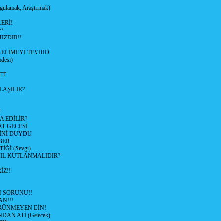
ulamak, Araştırmak)
ERİ!
r?
IZDIR!!
KELİMEYİ TEVHİD
desi)
ET
LAŞILIR?
!
 EDİLİR?
AT GECESİ
SİNİ DUYDU
BER
Ğİ (Sevgi)
SIL KUTLANMALIDIR?
İZ!!
M SORUNU!!
AN!!!
RÜNMEYEN DİN!
DAN ATİ (Gelecek)