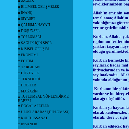
::
SAĞLIK
sevdiklerimizden başk
::
BİLİMSEL GELİŞMELER
::
İNANÇ
Allah’ın emrinin so
temel amaç Allah’ın
::
SİYASET
yakınlığımızı göster
::
ÇALIŞMA HAYATI
yerine getirilmesid
::
DÜŞÜNSEL
Kurban, Allah'a yak
::
TOPLUMSAL
toplumun fertlerinin
::
SAGLIK İÇİN SPOR
şartları taşıyan hay
::
KİŞİSEL GELİŞİM
olduğu görülmektedi
::
EKONOMİ
Kurban kesmekle kim
::
EGİTİM
sayılacak kadar mal 
::
YARGIDAN
ihtiyaçlarından ve b
::
GÜVENLİK
sayılmaktadır. Allah
::
TEKNOLOJİ
yolunda olduğunun gö
::
HOBİLER
Kurbanın bir şükür 
::
MAĞAZİN
vardır ve bu bireyse
::
TOPLUMSAL YÖNLENDİRME
olacağı düşünülür.
HABERİ
::
DOGAL AFETLER
Kurban şu hayvanlar
::
ULUSLARARASI(DİPLOMASİ)
olarak kesilemezler.
olarak, deve 5; sığı
::
KÜLTÜR-SANAT
::
İNSANLIK
Kurban edilecek hayv