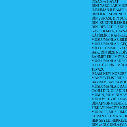
İNSAN ve HAYAT
DİNİ YARGILARIMIZ!!
İLİM/İMAN İLE AMEL!
DİNİ İLKE, SORUNU!!
DİN ŞURASI, DİN ŞUR
DİN, KÜLTÜR İLİŞKİ
DİN, DEVLET İLİŞKİLE
GAVS OLMAK, GAVSA T
KÂFİRLİK // KAFİRLE
MÜSLÜMANLAR BİLİM
MÜSLÜMANLAR, GEÇM
MİLLET, ÜMMET, VAT
BAK, DİN BİZE NE Dİ
RAHMET EHLİMİYİZ, 
MÜSLÜMANLARDA ÇE
İFFET, ÜZERİNE MÜ
TEVAZU
İSLAM NEYİ KORUR?
MAKYEVELİST MÜS
BAYRAM BAYRAMO
MÜSLÜMANLAR DA HA
CANLI DİN, ÖLÜ DİN 
MÜMİN, MÜMİNİN AYI
MÜLKİYET YIĞILMAS
DİN AFYONMUDUR, D
FIRKAYI NACİYE KİM
MUHALİF, MÜSLÜMA
KURAN OKUMA NEDE
HER ŞEYLE, HERKESL
DİN ve OLGUNLAŞMA (T