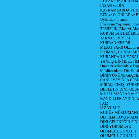
AHLAK CIKARABİLM
İNSAN ve DİN
KAVRAMLARDA VE K
BEN ve O, ONLAR ve Bİ
Uydurduk, İnandık!
İmanla mı Yaşıyoruz, İma
TEMİZLİK (Manevi, Mad
KURUMLAR DEĞERL
TAKVA SEVİYESİ
KURBAN KESİMİ
MESAJ VAR!! Okudun m
İSTİMNA, GÜNAH MI?
KURANDAN SİYASAL 
YANLIŞ DİNİ BİLGİ İ
Dinimizi Anlamada ki Enge
Müslümanlarda Din Etkisi
DİNİN ÖNÜNE GEÇME
CANLI YAYINLA CE
MİRAÇ, ÇIKIŞ, YÜKSE
DEVLETİN DİNİ, OLU
MÜSLÜMANLAR ve SA
KANDİLLER AYDINLA
FAİZ
H.Z YUSUF
KUDÜS MÜSLÜMANL
DEPREM KOVAN ADA
DİNİ GELENEĞİN SIN
DİNİ YORUMLAR
ÖLÜMCÜL GÜNAH 1
ÖLÜMCÜL GÜNAH 2