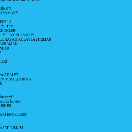
İR?!?!
YAŞAMAK!!
İSİ -1
İYETİ!!!
RDÜKLERİ
LİYLE YORULMASI!!
İYLE HAYATI KOLAYLAŞTIRMAK
KAVRAMAK
NLAR
?
LERİ
 ve ADALET
ENİ MİRAÇLARIMIZ
K!!
adet mi?
ünce İçinde)
İŞKİSİ
AKİ ENGELLER!!
M
ASET İLİŞKİSİ