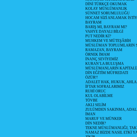
DİNİ TÜRKÇE OKUMAK
KOLAY MÜSLÜMANLIK
SÜNNET SORUMLULUĞU
HOCAM SİZİ ANLAMAK İSTİ
BAYRAM
BARIŞ MI, BAYRAM MI?
VAHYE DAYALI BİLGİ
PUT NEDİR Kİ?
MUHKEM VE MÜTEŞÂBİH
MÜSLÜMAN TOPLUMLARIN 
RAMAZAN, BAYRAM
ÖRNEK İMAM
İNANÇ SEVİYEMİZ
KURAN’LA BULUŞMA
MÜSLÜMANLARIN KAPİTALİZ
DİN EĞİTİM MÜFREDATI
ÖZÜR!!
ADALET HAK, HUKUK, AHL
İFTAR SOFRALARIMIZ
RUHİ ORUC
KUL OLABİLME
TÖVBE
AKLI SELİM
ZULÜMDEN SAKINMA, ADAL
İMAN
MARUF VE MÜNKER
DİN NEDİR?
TEKNE MÜSLÜMANLIĞI, TA
NAMAZ BİZDE NASIL ETKİ Y