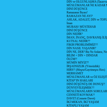
DİN ve OLGUNLAŞMA (Tasavvufi
MÜSLÜMANLAR NE KADAR M
DİNİ DÜŞÜNCE
Ramazanın İhyası!
RAMAZAN NE AYI?
AHLAK, ADALET, DİN ve TO
İman
MUBAH// MÜSTEHAB
DİNİ DÜŞÜNCE
DİN NEDİR?
İMAN, İNANÇ, DAVRANIŞ İLİŞ
KUTSAL NEDİR??
FIKIH PROBLEMİMİZ!!!
DİN NASIL YAŞANIR?
DİN NE, DER? Biz Ne Anlarız, Ne
BİLİM + DİN = DİNDAR
ÖLÜM!!
MÜMİN MİYİZ??
İRŞADSIZLIK (Yönsüzlük)
HIRS!! (Meşru/Gayrimeşru Hırs)
MERHAMET
MÜSLÜMANLAR ve ÖZ ELEŞTİ
KİTAP’IN HAKLARI
DİNİ DÜŞÜNÜŞ DE DONUŞ!!
DÜNYEVİLEŞMEK!!!
MÜSLÜMANLARIN SORULARI
CENNETİ KOVMAK!!
DAVET (Cennete Davet)
İKİ MEKAN, İKİ YAŞAM
KİTAPLI YAŞAM