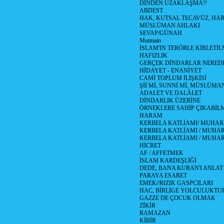
DİNDEN UZAKLAŞMA!!
ABDEST
HAK, KUTSAL TECAVÜZ, HA
MÜSLÜMAN AHLAKI
SEVAP/GÜNAH
Mutmain
İSLAM'IN TERÖRLE KİRLETİL
HAFIZLIK
GERÇEK DİNDARLAR NERED
HİDAYET - ENANİYET
CAMİ TOPLUM İLİŞKİSİ
Şİİ Mİ, SUNNİ Mİ, MÜSLÜMAN
ADALET VE DALÂLET
DİNDARLIK ÜZERİNE
ÖRNEKLERE SAHİP ÇIKABİL
HARAM
KERBELA KATLİAMI/ MUHAR
KERBELA KATLİAMI / MUHARR
KERBELA KATLİAMI / MUHAR
HİCRET
AF / AFFETMEK
İSLAM KARDEŞLİĞİ
DEDE, BANA KURAN'I ANLAT
PARAYA ESARET
EMEK//RIZIK GASPCILARI
HAC, BİRLİGE YOLCULUKTU
GAZZE DE ÇOCUK OLMAK
ZİKİR
RAMAZAN
KİBİR