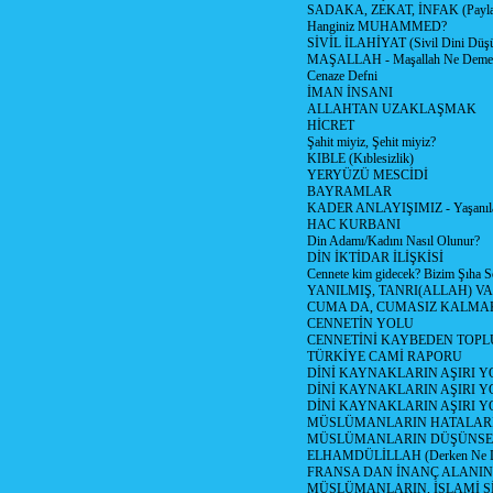
SADAKA, ZEKAT, İNFAK (Paylaş
Hanginiz MUHAMMED?
SİVİL İLAHİYAT (Sivil Dini Düş
MAŞALLAH - Maşallah Ne Demek
Cenaze Defni
İMAN İNSANI
ALLAHTAN UZAKLAŞMAK
HİCRET
Şahit miyiz, Şehit miyiz?
KIBLE (Kıblesizlik)
YERYÜZÜ MESCİDİ
BAYRAMLAR
KADER ANLAYIŞIMIZ - Yaşanılan
HAC KURBANI
Din Adamı/Kadını Nasıl Olunur?
DİN İKTİDAR İLİŞKİSİ
Cennete kim gidecek? Bizim Şıha S
YANILMIŞ, TANRI(ALLAH) VA
CUMA DA, CUMASIZ KALMAK
CENNETİN YOLU
CENNETİNİ KAYBEDEN TOPL
TÜRKİYE CAMİ RAPORU
DİNİ KAYNAKLARIN AŞIRI 
DİNİ KAYNAKLARIN AŞIRI Y
DİNİ KAYNAKLARIN AŞIRI
MÜSLÜMANLARIN HATALARI
MÜSLÜMANLARIN DÜŞÜNSEL
ELHAMDÜLİLLAH (Derken Ne D
FRANSA DAN İNANÇ ALANI
MÜSLÜMANLARIN, İSLAMİ Sİ