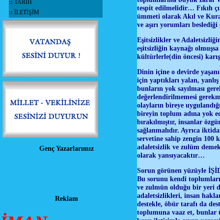
::
TARİH
tespit edilmelidir… Fıkıh 
::
İLETİŞİM
ümmeti olarak Akıl ve Kura
ve aşırı yorumları beslediği
Eşitsizlikler ve Adaletsizliğ
eşitsizliğin kaynağı olmuşs
kültürlerle(din öncesi) karı
Dinin içine o devirde yaşan
için yaptıkları yalan, yanl
bunların yok sayılması ger
değerlendirilmemesi gerekm
olayların bireye uygulandığ
bireyin toplum adına yok e
bırakılmıştır, insanlar özg
sağlanmalıdır. Ayrıca iktid
servetine sahip zengin 100 k
adaletsizlik ve zulüm demek
Genç Yazarlarımız
olarak yansıyacaktır…
Sorun görünen yüzüyle İŞİD 
Bu sorunu kendi toplumların
ve zulmün olduğu bir yeri d
adaletsizlikleri, insan hakla
Reklam
destekle, öbür tarafı da des
toplumuna vaaz et, bunlar ü