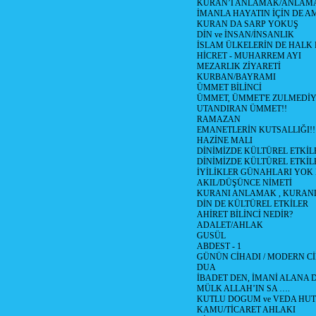
KURAN’I ANLAMAK/ANLA
İMANLA HAYATIN İÇİN DE A
KURAN DA SARP YOKUŞ
DİN ve İNSAN/İNSANLIK
İSLAM ÜLKELERİN DE HAL
HİCRET - MUHARREM AYI
MEZARLIK ZİYARETİ
KURBAN/BAYRAMI
ÜMMET BİLİNCİ
ÜMMET, ÜMMET'E ZULMEDİY
UTANDIRAN ÜMMET!!
RAMAZAN
EMANETLERİN KUTSALLIĞI!!
HAZİNE MALI
DİNİMİZDE KÜLTÜREL ETKİLE
DİNİMİZDE KÜLTÜREL ETKİLE
İYİLİKLER GÜNAHLARI YOK
AKIL/DÜŞÜNCE NİMETİ
KURANI ANLAMAK , KURA
DİN DE KÜLTÜREL ETKİLER
AHİRET BİLİNCİ NEDİR?
ADALET/AHLAK
GUSÜL
ABDEST - 1
GÜNÜN CİHADI / MODERN CİH
DUA
İBADET DEN, İMANİ ALANA D
MÜLK ALLAH’IN SA ….
KUTLU DOGUM ve VEDA HUT
KAMU/TİCARET AHLAKI