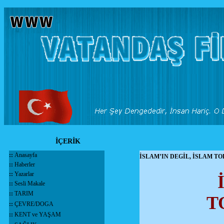
İÇERİK
::
Anasayfa
İSLAM’IN DEGİL, İSLAM 
::
Haberler
::
Yazarlar
::
Sesli Makale
::
TARIM
T
::
ÇEVRE/DOGA
::
KENT ve YAŞAM