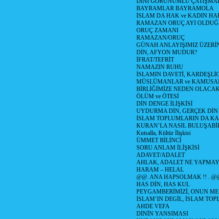
DİNİ GÖRÜNÜMLÜ ÇATIŞMA
BAYRAMLAR BAYRAMOLA
İSLAM DA HAK ve KADIN HA
RAMAZAN ORUÇ AYI OLDUĞ
ORUÇ ZAMANI
RAMAZAN/ORUÇ
GÜNAH ANLAYIŞIMIZ ÜZERİ
DİN, AFYON MUDUR?
İFRAT/TEFRİT
NAMAZIN RUHU
İSLAMIN DAVETİ, KARDEŞLİ
MÜSLÜMANLAR ve KAMUSA
BİRLİĞİMİZE NEDEN OLAC
ÖLÜM ve ÖTESİ
DİN DENGE İLİŞKİSİ
UYDURMA DİN, GERÇEK DİN
İSLAM TOPLUMLARIN DA K
KURAN’LA NASIL BULUŞABİL
Kutsalla, Kültür İlişkisi
ÜMMET BİLİNCİ
SORU ANLAM İLİŞKİSİ
ADAVET/ADALET
AHLAK, ADALET NE YAPMAY
HARAM – HELAL
@@. ANA HAPSOLMAK !! . @
HAS DİN, HAS KUL
PEYGAMBERİMİZİ, ONUN ME
İSLAM’IN DEGİL, İSLAM TO
AHDE VEFA
DİNİN YANSIMASI