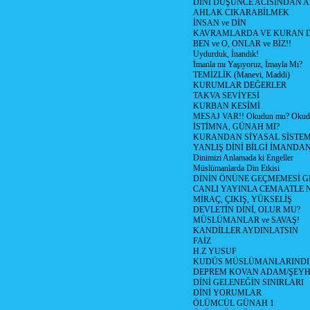
DİNİ DÜŞÜNCE ACISINDAN ATİ
AHLAK CIKARABİLMEK
İNSAN ve DİN
KAVRAMLARDA VE KURAN D
BEN ve O, ONLAR ve BİZ!!
Uydurduk, İnandık!
İmanla mı Yaşıyoruz, İmayla Mı?
TEMİZLİK (Manevi, Maddi)
KURUMLAR DEĞERLER
TAKVA SEVİYESİ
KURBAN KESİMİ
MESAJ VAR!! Okudun mu? Okud
İSTİMNA, GÜNAH MI?
KURANDAN SİYASAL SİSTEML
YANLIŞ DİNİ BİLGİ İMANDAN
Dinimizi Anlamada ki Engeller
Müslümanlarda Din Etkisi
DİNİN ÖNÜNE GEÇMEMESİ G
CANLI YAYINLA CEMAATLE
MİRAÇ, ÇIKIŞ, YÜKSELİŞ
DEVLETİN DİNİ, OLUR MU?
MÜSLÜMANLAR ve SAVAŞ!
KANDİLLER AYDINLATSIN
FAİZ
H.Z YUSUF
KUDÜS MÜSLÜMANLARINDI
DEPREM KOVAN ADAM/ŞEY
DİNİ GELENEĞİN SINIRLARI
DİNİ YORUMLAR
ÖLÜMCÜL GÜNAH 1