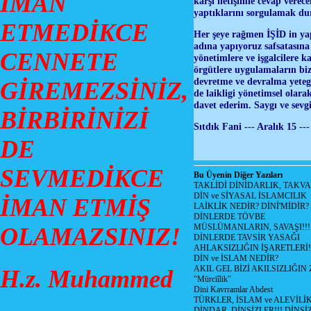
İMAN
karşı iletişimle cevap vere
yaptıklarını sorgulamak dur
ETMEDİKCE
Her şeye rağmen İŞİD in ya
adına yapıyoruz safsatasına
CENNETE
yönetimlere ve işgalcilere 
örgütlere uygulamaların biz
devretme ve devralma yetegi
GİREMEZSİNİZ,
de laikligi yönetimsel olara
davet ederim. Saygı ve sev
BİRBİRİNİZİ
Sıtdık Fani --- Aralık 15 -
DE
SEVMEDİKCE
Bu Üyenin Diğer Yazıları
TAKLİDİ DİNİDARLIK, TAKV
DİN ve SİYASAL İSLAMCILIK
İMAN ETMİŞ
LAİKLİK NEDİR? DİNİ'MİDİR?
DİNLERDE TÖVBE
MÜSLÜMANLARIN, SAVAŞI!!!
OLAMAZSINIZ!
DİNLERDE TAVSİR YASAĞI
AHLAKSIZLIĞIN İŞARETLERİ!
DİN ve İSLAM NEDİR?
AKIL GEL BİZİ AKILSIZLIĞ
H.z. Muhammed
"Mürciîlik"
Dini Kavrramlar Abdest
TÜRKLER, İSLAM ve ALEVİLİ
DİNDAR, DİNSİZLER!!! DİNS