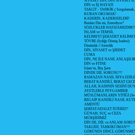
SİYASET DİN, DİN SİYASET İL
DİN ve İŞ HAYATI
TAKLİT - TAHKİK ( Sorgulamak, 
KURAN OKUMAK!
KADERİN, KADERSİZLERİ!
Bunları Din mi, Emrediyor?
SÖZLÜKLER HAFIZAMIZDIR!!
İSLAM ve TEMSİL
KELİMEYİ ŞEHADET KELİMEY
TÖVBE (İyiliğe Dönüş İradesi)
Dindarlık // Ateistlik
DİN, SİYASET ve ŞİDDET
CUMA
DİN, NE İLE NASIL ANLAŞILIR
DİN ve FİTNE
İslam’ın, Beş Şartı
DİNDE DİL SORUNU!!!
RAMAZAN NASIL İHYA EDİLİ
BERAT KANDİLİ, BERAT GECE
ALLAH, KADININ SESİNİ DU
AYETLERLE PEYGAMBER
MÜSLÜMANLARIN YİTİĞİ (Sev
REGAİP KANDİLİ NASIL KU
AMENTÜ
ŞERİAT/ADALET İSTERİZ!!
GÜNAH, SUÇ ve CEZA
MÜRŞİDİMİZ
DİN DE, DİL ve ANLAM SORU
TAKLİDİ, TAHKİKİ İMAN!!!
GÖRÜNEN DİNCİ, GÖRÜNMEY