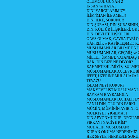
ÖLÜMCÜL GÜNAH 2
İNSAN ve HAYAT
DİNİ YARGILARIMIZ!!!
İLİM/İMAN İLE AMEL!!
DİNİ İLKE, SORUNU!!
DİN ŞURASI, DİN ŞURASININ,
DİN, KÜLTÜR İLİŞKİLERİ, 
DİN, DEVLET İLİŞKİLERİ
GAVS OLMAK, GAVSA TABİ OLM
KÂFİRLİK // KAFİRLEŞME // 
MÜSLÜMANLAR BİLİMDE NED
MÜSLÜMANLAR, GEÇMİŞ ve 
MİLLET, ÜMMET, VATANDAŞ 
BAK, DİN BİZE NE DİYOR?
RAHMET EHLİMİYİZ, ZULMET 
MÜSLÜMANLARDA ÇEVRE Bİ
İFFET, ÜZERİNE MÜLAHAZA
TEVAZU
İSLAM NEYİ KORUR?
MAKYEVELİST MÜSLÜMANL
BAYRAM BAYRAMOLA
MÜSLÜMANLAR DA HALİFE/Y
CANLI DİN, ÖLÜ DİN FARKI
MÜMİN, MÜMİNİN AYIBINI Gİ
MÜLKİYET YIĞILMASI
DİN AFYONMUDUR, DEGİLMİ
FIRKAYI NACİYE KİM?
MUHALİF, MÜSLÜMAN!
KURAN OKUMA NEDENİMİZ
HER ŞEYLE, HERKESLE SORU