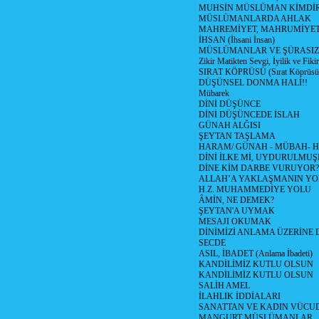
MUHSİN MÜSLÜMAN KİMDİ
MÜSLÜMANLARDA AHLAK
MAHREMİYET, MAHRUMİYET
İHSAN (İhsani İnsan)
MÜSLÜMANLAR VE ŞÜRASIZL
Zikir Matikten Sevgi, İyilik ve Fiki
SIRAT KÖPRÜSÜ (Sırat Köprüsün
DÜŞÜNSEL DONMA HALİ!!
Mübarek
DİNİ DÜŞÜNCE
DİNİ DÜŞÜNCEDE İSLAH
GÜNAH ALĞISI
ŞEYTAN TAŞLAMA
HARAM/ GÜNAH - MÜBAH- H
DİNİ İLKE Mİ, UYDURULMUŞ
DİNE KİM DARBE VURUYOR?
ALLAH’A YAKLAŞMANIN YO
H.Z. MUHAMMEDİYE YOLU
ÂMİN, NE DEMEK?
ŞEYTAN'A UYMAK
MESAJI OKUMAK
DİNİMİZİ ANLAMA ÜZERİNE
SECDE
ASIL, İBADET (Anlama İbadeti)
KANDİLİMİZ KUTLU OLSUN
KANDİLİMİZ KUTLU OLSUN
SALİH AMEL
İLAHLIK İDDİALARI
SANATTAN VE KADIN VÜC
MANGURT MÜSLÜMANLAR