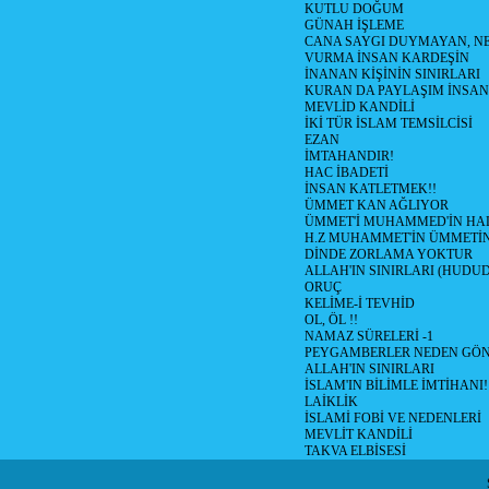
KUTLU DOĞUM
GÜNAH İŞLEME
CANA SAYGI DUYMAYAN, NE
VURMA İNSAN KARDEŞİN
İNANAN KİŞİNİN SINIRLARI
KURAN DA PAYLAŞIM İNSAN
MEVLİD KANDİLİ
İKİ TÜR İSLAM TEMSİLCİSİ
EZAN
İMTAHANDIR!
HAC İBADETİ
İNSAN KATLETMEK!!
ÜMMET KAN AĞLIYOR
ÜMMET'İ MUHAMMED'İN HALİ
H.Z MUHAMMET'İN ÜMMETİ
DİNDE ZORLAMA YOKTUR
ALLAH'IN SINIRLARI (HUDU
ORUÇ
KELİME-İ TEVHİD
OL, ÖL !!
NAMAZ SÜRELERİ -1
PEYGAMBERLER NEDEN GÖN
ALLAH'IN SINIRLARI
İSLAM'IN BİLİMLE İMTİHANI!
LAİKLİK
İSLAMİ FOBİ VE NEDENLERİ
MEVLİT KANDİLİ
TAKVA ELBİSESİ