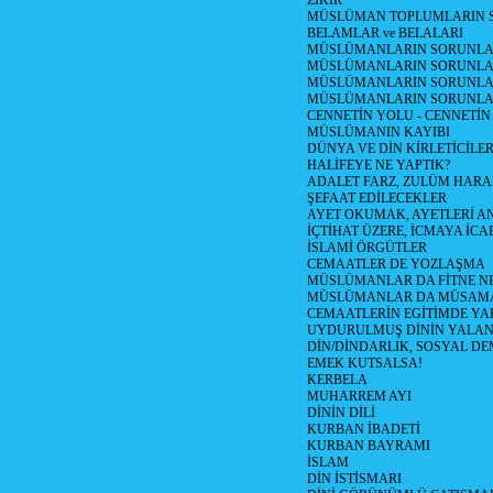
ZİKİR
MÜSLÜMAN TOPLUMLARIN S
BELAMLAR ve BELALARI
MÜSLÜMANLARIN SORUNLARI
MÜSLÜMANLARIN SORUNLAR
MÜSLÜMANLARIN SORUNLARI
MÜSLÜMANLARIN SORUNLA
CENNETİN YOLU - CENNETİN
MÜSLÜMANIN KAYIBI
DÜNYA VE DİN KİRLETİCİLER
HALİFEYE NE YAPTIK?
ADALET FARZ, ZULÜM HAR
ŞEFAAT EDİLECEKLER
AYET OKUMAK, AYETLERİ 
İÇTİHAT ÜZERE, İCMAYA İCA
İSLAMİ ÖRGÜTLER
CEMAATLER DE YOZLAŞMA
MÜSLÜMANLAR DA FİTNE N
MÜSLÜMANLAR DA MÜSAM
CEMAATLERİN EGİTİMDE YA
UYDURULMUŞ DİNİN YALA
DİN/DİNDARLIK, SOSYAL D
EMEK KUTSALSA!
KERBELA
MUHARREM AYI
DİNİN DİLİ
KURBAN İBADETİ
KURBAN BAYRAMI
İSLAM
DİN İSTİSMARI