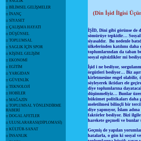
::
SAĞLIK
::
BİLİMSEL GELİŞMELER
(Din İşid İlgisi Üç
::
İNANÇ
::
SİYASET
::
ÇALIŞMA HAYATI
İŞİD, Dini gibi görünse de d
::
DÜŞÜNSEL
sömürüye tepkidir… Sosyal 
::
TOPLUMSAL
siyasaldır. Bu nedenle batı
ülkelerinden katılımı daha
::
SAGLIK İÇİN SPOR
toplumlarından da taban bu
::
KİŞİSEL GELİŞİM
sosyal eşitsizlikler mi be
::
EKONOMİ
İşid i ne besliyor, sorgulan
::
EGİTİM
örgütleri besliyor… Biz aşı
::
YARGIDAN
kirletmesine engel olabilir
::
GÜVENLİK
söyleyerek iktidarı ele geç
::
TEKNOLOJİ
diye toplumlarına dayatacak
::
HOBİLER
düşünmeliyiz… Bunlar üzerin
hükümet politikaları daha g
::
MAĞAZİN
meletilmesi bilinçli bir ter
::
TOPLUMSAL YÖNLENDİRME
diye yapmıyor, İslam adına
HABERİ
faktörler besliyor. Bizi ilg
::
DOGAL AFETLER
harekete geçmeli ve bunlar 
::
ULUSLARARASI(DİPLOMASİ)
::
KÜLTÜR-SANAT
Geçmiş de yapılan yorumlar,
hatalarla, o gün ki sosyal 
::
İNSANLIK
toplumlarına büyük zarar v