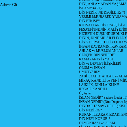
DİNİ, ANLAMADAN YAŞAM
Adrese Git
İSLAM//BARIŞ
DİN NEDİR, NE DEGİLDİR?!?!
VERİMLİ/MÜBAREK YAŞAMA
DİN ETKİSİ!!!
KUTSALLAR HİYERARŞİSİ -1
FESAT/FİTNE'NİN MALİYETİ!!
HİCRETİN DÜŞÜNDÜRDÜKLE
DİNİN, DİNDARLAR ELİYLE 
DİN VE SİYASET ELİYLE HA
İHSAN KAVRAMINI KAVRA
AHLAK ve MÜSLÜMANLAR
GERÇEK DİN NEREDE?
RAMAZANIN İYYASI
DİN ve DEVLET İLİŞKİLERİ
ÖLÜM ve İNSAN
UMUTVARIZ!!
ZABİT, ZAHİT, AHLAK ve ADA
MİRAÇ KANDİLİ ve YENİ Mİ
LAİKLİK, DİNİ LAİKLİK!!
REGAİP KANDİLİ
Üç Aylar
İSLAM NEDİR? Sadece İbadet mi
İNSAN NEDİR? (Dini Düşünce İç
DİNDAR TASAVVUF İLİŞKİSİ
DİN NEDİR!!??
KURAN İLE ARAMIZDAKİ ENG
DİN NEYİ KORUR!?
DEMOKRASİ ve iSLAM