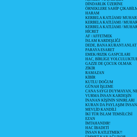
DİNDARLIK ÜZERİNE
ÖRNEKLERE SAHİP ÇIKABİL
HARAM
KERBELA KATLİAMI/ MUHAR
KERBELA KATLİAMI / MUHARR
KERBELA KATLİAMI / MUHAR
HİCRET
AF / AFFETMEK
İSLAM KARDEŞLİĞİ
DEDE, BANA KURAN'I ANLAT
PARAYA ESARET
EMEK//RIZIK GASPCILARI
HAC, BİRLİGE YOLCULUKTU
GAZZE DE ÇOCUK OLMAK
ZİKİR
RAMAZAN
KİBİR
KUTLU DOĞUM
GÜNAH İŞLEME
CANA SAYGI DUYMAYAN, NE
VURMA İNSAN KARDEŞİN
İNANAN KİŞİNİN SINIRLARI
KURAN DA PAYLAŞIM İNSAN
MEVLİD KANDİLİ
İKİ TÜR İSLAM TEMSİLCİSİ
EZAN
İMTAHANDIR!
HAC İBADETİ
İNSAN KATLETMEK!!