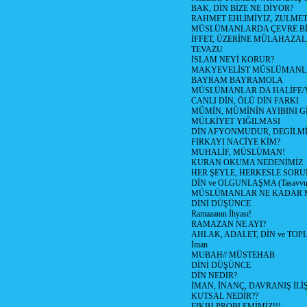
BAK, DİN BİZE NE DİYOR?
RAHMET EHLİMİYİZ, ZULMET 
MÜSLÜMANLARDA ÇEVRE Bİ
İFFET, ÜZERİNE MÜLAHAZA
TEVAZU
İSLAM NEYİ KORUR?
MAKYEVELİST MÜSLÜMANL
BAYRAM BAYRAMOLA
MÜSLÜMANLAR DA HALİFE/Y
CANLI DİN, ÖLÜ DİN FARKI
MÜMİN, MÜMİNİN AYIBINI Gİ
MÜLKİYET YIĞILMASI
DİN AFYONMUDUR, DEGİLMİ
FIRKAYI NACİYE KİM?
MUHALİF, MÜSLÜMAN!
KURAN OKUMA NEDENİMİZ
HER ŞEYLE, HERKESLE SORU
DİN ve OLGUNLAŞMA (Tasavvufi
MÜSLÜMANLAR NE KADAR M
DİNİ DÜŞÜNCE
Ramazanın İhyası!
RAMAZAN NE AYI?
AHLAK, ADALET, DİN ve TO
İman
MUBAH// MÜSTEHAB
DİNİ DÜŞÜNCE
DİN NEDİR?
İMAN, İNANÇ, DAVRANIŞ İLİŞ
KUTSAL NEDİR??
FIKIH PROBLEMİMİZ!!!