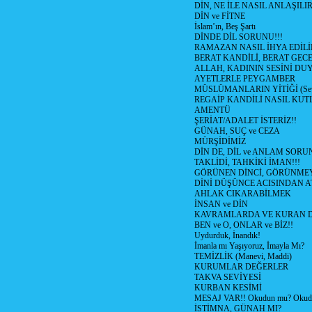
DİN, NE İLE NASIL ANLAŞILIR
DİN ve FİTNE
İslam’ın, Beş Şartı
DİNDE DİL SORUNU!!!
RAMAZAN NASIL İHYA EDİLİ
BERAT KANDİLİ, BERAT GECE
ALLAH, KADININ SESİNİ DU
AYETLERLE PEYGAMBER
MÜSLÜMANLARIN YİTİĞİ (Sev
REGAİP KANDİLİ NASIL KU
AMENTÜ
ŞERİAT/ADALET İSTERİZ!!
GÜNAH, SUÇ ve CEZA
MÜRŞİDİMİZ
DİN DE, DİL ve ANLAM SORU
TAKLİDİ, TAHKİKİ İMAN!!!
GÖRÜNEN DİNCİ, GÖRÜNMEY
DİNİ DÜŞÜNCE ACISINDAN ATİ
AHLAK CIKARABİLMEK
İNSAN ve DİN
KAVRAMLARDA VE KURAN D
BEN ve O, ONLAR ve BİZ!!
Uydurduk, İnandık!
İmanla mı Yaşıyoruz, İmayla Mı?
TEMİZLİK (Manevi, Maddi)
KURUMLAR DEĞERLER
TAKVA SEVİYESİ
KURBAN KESİMİ
MESAJ VAR!! Okudun mu? Okud
İSTİMNA, GÜNAH MI?