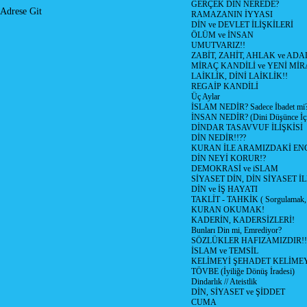
GERÇEK DİN NEREDE?
Adrese Git
RAMAZANIN İYYASI
DİN ve DEVLET İLİŞKİLERİ
ÖLÜM ve İNSAN
UMUTVARIZ!!
ZABİT, ZAHİT, AHLAK ve ADA
MİRAÇ KANDİLİ ve YENİ Mİ
LAİKLİK, DİNİ LAİKLİK!!
REGAİP KANDİLİ
Üç Aylar
İSLAM NEDİR? Sadece İbadet mi
İNSAN NEDİR? (Dini Düşünce İç
DİNDAR TASAVVUF İLİŞKİSİ
DİN NEDİR!!??
KURAN İLE ARAMIZDAKİ ENG
DİN NEYİ KORUR!?
DEMOKRASİ ve iSLAM
SİYASET DİN, DİN SİYASET İL
DİN ve İŞ HAYATI
TAKLİT - TAHKİK ( Sorgulamak, 
KURAN OKUMAK!
KADERİN, KADERSİZLERİ!
Bunları Din mi, Emrediyor?
SÖZLÜKLER HAFIZAMIZDIR!!
İSLAM ve TEMSİL
KELİMEYİ ŞEHADET KELİMEY
TÖVBE (İyiliğe Dönüş İradesi)
Dindarlık // Ateistlik
DİN, SİYASET ve ŞİDDET
CUMA