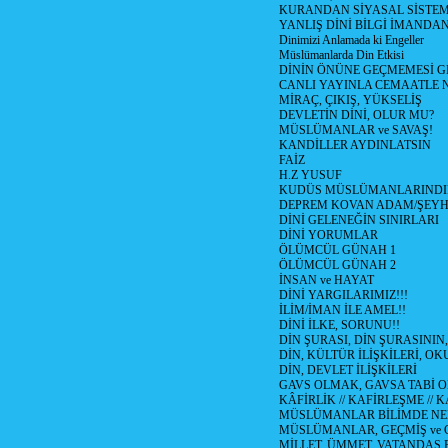
KURANDAN SİYASAL SİSTEML
YANLIŞ DİNİ BİLGİ İMANDAN
Dinimizi Anlamada ki Engeller
Müslümanlarda Din Etkisi
DİNİN ÖNÜNE GEÇMEMESİ G
CANLI YAYINLA CEMAATLE
MİRAÇ, ÇIKIŞ, YÜKSELİŞ
DEVLETİN DİNİ, OLUR MU?
MÜSLÜMANLAR ve SAVAŞ!
KANDİLLER AYDINLATSIN
FAİZ
H.Z YUSUF
KUDÜS MÜSLÜMANLARINDI
DEPREM KOVAN ADAM/ŞEY
DİNİ GELENEĞİN SINIRLARI
DİNİ YORUMLAR
ÖLÜMCÜL GÜNAH 1
ÖLÜMCÜL GÜNAH 2
İNSAN ve HAYAT
DİNİ YARGILARIMIZ!!!
İLİM/İMAN İLE AMEL!!
DİNİ İLKE, SORUNU!!
DİN ŞURASI, DİN ŞURASININ,
DİN, KÜLTÜR İLİŞKİLERİ, 
DİN, DEVLET İLİŞKİLERİ
GAVS OLMAK, GAVSA TABİ OLM
KÂFİRLİK // KAFİRLEŞME // 
MÜSLÜMANLAR BİLİMDE NED
MÜSLÜMANLAR, GEÇMİŞ ve 
MİLLET, ÜMMET, VATANDAŞ 