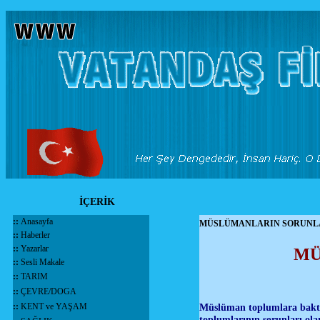
İÇERİK
::
Anasayfa
MÜSLÜMANLARIN SORUNL
::
Haberler
::
Yazarlar
MÜ
::
Sesli Makale
::
TARIM
::
ÇEVRE/DOGA
::
KENT ve YAŞAM
Müslüman toplumlara baktığı
toplumlarının sorunları ol