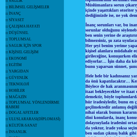
::
SAĞLIK
Müslümanlara sorun çıkarıyo
::
BİLİMSEL GELİŞMELER
içinde yaşattıkları otorite
::
İNANÇ
dediğimizde ise, ne yok dem
::
SİYASET
İnanç sorunları var, bu i
::
ÇALIŞMA HAYATI
sorunlar olduğunu söyleneb
::
DÜŞÜNSEL
ben senin yerine de araştır
::
TOPLUMSAL
bilmezsiniz, şu zata uyulac
Her şeyi benim yerime yapa
::
SAGLIK İÇİN SPOR
kişisel alanlara müdahale ed
::
KİŞİSEL GELİŞİM
girileceğine, konuşurken el
::
EKONOMİ
ediyorlar… İşin daha da kö
::
EGİTİM
bunu yaparsan sünnet, şunu
::
YARGIDAN
Hele hele bir kadınsanız yan
::
GÜVENLİK
da önü kapatılacaktır… Kend
::
TEKNOLOJİ
Böylece de hak aranmasının 
::
HOBİLER
itaat bekleyecekler ve itaa
demektir, böyle toplumlard
::
MAĞAZİN
hür iradesiyledir, bunu en ç
::
TOPLUMSAL YÖNLENDİRME
geçilmektedir anlamış değili
HABERİ
nihai olarak bunun kararın
::
DOGAL AFETLER
dini konularda, inanç kon
::
ULUSLARARASI(DİPLOMASİ)
dolayısıylada iradesini or
::
KÜLTÜR-SANAT
da yoktur, irade yoksa seç
::
İNSANLIK
ben sudan çıkmış balık gibi