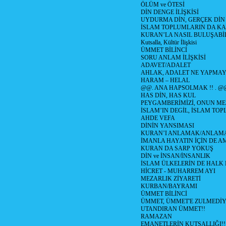
ÖLÜM ve ÖTESİ
DİN DENGE İLİŞKİSİ
UYDURMA DİN, GERÇEK DİN
İSLAM TOPLUMLARIN DA K
KURAN’LA NASIL BULUŞABİL
Kutsalla, Kültür İlişkisi
ÜMMET BİLİNCİ
SORU ANLAM İLİŞKİSİ
ADAVET/ADALET
AHLAK, ADALET NE YAPMAY
HARAM – HELAL
@@. ANA HAPSOLMAK !! . @
HAS DİN, HAS KUL
PEYGAMBERİMİZİ, ONUN ME
İSLAM’IN DEGİL, İSLAM TO
AHDE VEFA
DİNİN YANSIMASI
KURAN’I ANLAMAK/ANLA
İMANLA HAYATIN İÇİN DE A
KURAN DA SARP YOKUŞ
DİN ve İNSAN/İNSANLIK
İSLAM ÜLKELERİN DE HAL
HİCRET - MUHARREM AYI
MEZARLIK ZİYARETİ
KURBAN/BAYRAMI
ÜMMET BİLİNCİ
ÜMMET, ÜMMET'E ZULMEDİY
UTANDIRAN ÜMMET!!
RAMAZAN
EMANETLERİN KUTSALLIĞI!!