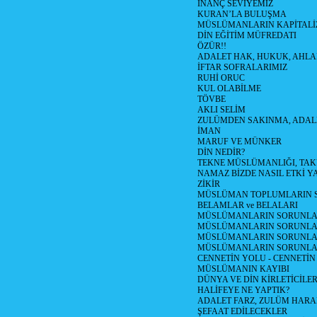
İNANÇ SEVİYEMİZ
KURAN’LA BULUŞMA
MÜSLÜMANLARIN KAPİTALİZ
DİN EĞİTİM MÜFREDATI
ÖZÜR!!
ADALET HAK, HUKUK, AHL
İFTAR SOFRALARIMIZ
RUHİ ORUC
KUL OLABİLME
TÖVBE
AKLI SELİM
ZULÜMDEN SAKINMA, ADAL
İMAN
MARUF VE MÜNKER
DİN NEDİR?
TEKNE MÜSLÜMANLIĞI, TA
NAMAZ BİZDE NASIL ETKİ Y
ZİKİR
MÜSLÜMAN TOPLUMLARIN S
BELAMLAR ve BELALARI
MÜSLÜMANLARIN SORUNLARI
MÜSLÜMANLARIN SORUNLAR
MÜSLÜMANLARIN SORUNLARI
MÜSLÜMANLARIN SORUNLA
CENNETİN YOLU - CENNETİN
MÜSLÜMANIN KAYIBI
DÜNYA VE DİN KİRLETİCİLER
HALİFEYE NE YAPTIK?
ADALET FARZ, ZULÜM HAR
ŞEFAAT EDİLECEKLER