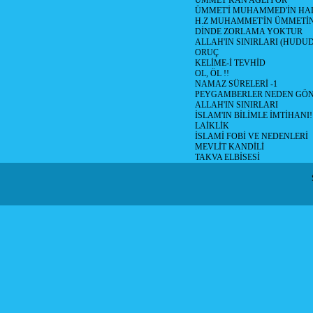
ÜMMET KAN AĞLIYOR
ÜMMET'İ MUHAMMED'İN HALİ
H.Z MUHAMMET'İN ÜMMETİ
DİNDE ZORLAMA YOKTUR
ALLAH'IN SINIRLARI (HUDU
ORUÇ
KELİME-İ TEVHİD
OL, ÖL !!
NAMAZ SÜRELERİ -1
PEYGAMBERLER NEDEN GÖN
ALLAH'IN SINIRLARI
İSLAM'IN BİLİMLE İMTİHANI!
LAİKLİK
İSLAMİ FOBİ VE NEDENLERİ
MEVLİT KANDİLİ
TAKVA ELBİSESİ