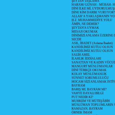
ŞEYTAN TAŞLAMA
HARAM/ GÜNAH - MÜBAH- H
DİNİ İLKE Mİ, UYDURULMUŞ
DİNE KİM DARBE VURUYOR?
ALLAH’A YAKLAŞMANIN YO
H.Z. MUHAMMEDİYE YOLU
ÂMİN, NE DEMEK?
ŞEYTAN'A UYMAK
MESAJI OKUMAK
DİNİMİZİ ANLAMA ÜZERİNE
SECDE
ASIL, İBADET (Anlama İbadeti)
KANDİLİMİZ KUTLU OLSUN
KANDİLİMİZ KUTLU OLSUN
SALİH AMEL
İLAHLIK İDDİALARI
SANATTAN VE KADIN VÜC
MANGURT MÜSLÜMANLAR
DİNİ TÜRKÇE OKUMAK
KOLAY MÜSLÜMANLIK
SÜNNET SORUMLULUĞU
HOCAM SİZİ ANLAMAK İSTİ
BAYRAM
BARIŞ MI, BAYRAM MI?
VAHYE DAYALI BİLGİ
PUT NEDİR Kİ?
MUHKEM VE MÜTEŞÂBİH
MÜSLÜMAN TOPLUMLARIN 
RAMAZAN, BAYRAM
ÖRNEK İMAM