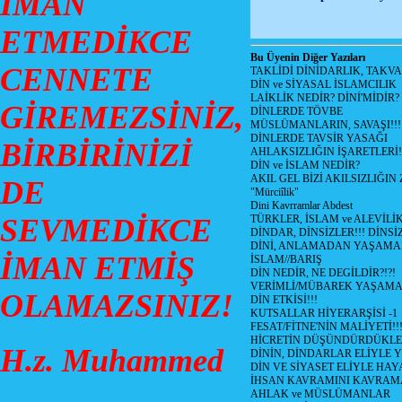
İMAN
ETMEDİKCE
Bu Üyenin Diğer Yazıları
CENNETE
TAKLİDİ DİNİDARLIK, TAKV
DİN ve SİYASAL İSLAMCILIK
LAİKLİK NEDİR? DİNİ'MİDİR?
GİREMEZSİNİZ,
DİNLERDE TÖVBE
MÜSLÜMANLARIN, SAVAŞI!!!
DİNLERDE TAVSİR YASAĞI
BİRBİRİNİZİ
AHLAKSIZLIĞIN İŞARETLERİ!
DİN ve İSLAM NEDİR?
AKIL GEL BİZİ AKILSIZLIĞ
DE
"Mürciîlik"
Dini Kavrramlar Abdest
SEVMEDİKCE
TÜRKLER, İSLAM ve ALEVİLİ
DİNDAR, DİNSİZLER!!! DİNS
DİNİ, ANLAMADAN YAŞAM
İMAN ETMİŞ
İSLAM//BARIŞ
DİN NEDİR, NE DEGİLDİR?!?!
VERİMLİ/MÜBAREK YAŞAMA
OLAMAZSINIZ!
DİN ETKİSİ!!!
KUTSALLAR HİYERARŞİSİ -1
FESAT/FİTNE'NİN MALİYETİ!!
HİCRETİN DÜŞÜNDÜRDÜKLE
H.z. Muhammed
DİNİN, DİNDARLAR ELİYLE 
DİN VE SİYASET ELİYLE HA
İHSAN KAVRAMINI KAVRA
AHLAK ve MÜSLÜMANLAR