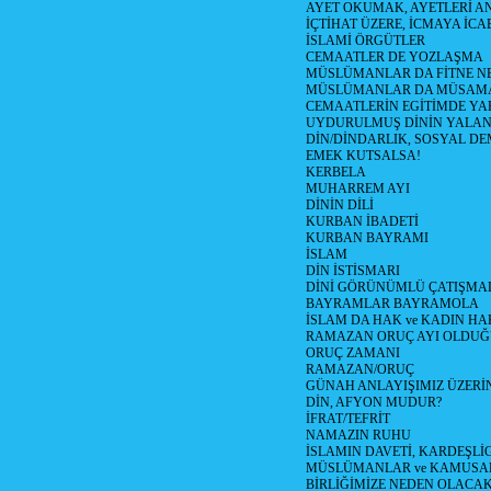
AYET OKUMAK, AYETLERİ 
İÇTİHAT ÜZERE, İCMAYA İCA
İSLAMİ ÖRGÜTLER
CEMAATLER DE YOZLAŞMA
MÜSLÜMANLAR DA FİTNE N
MÜSLÜMANLAR DA MÜSAM
CEMAATLERİN EGİTİMDE YA
UYDURULMUŞ DİNİN YALA
DİN/DİNDARLIK, SOSYAL D
EMEK KUTSALSA!
KERBELA
MUHARREM AYI
DİNİN DİLİ
KURBAN İBADETİ
KURBAN BAYRAMI
İSLAM
DİN İSTİSMARI
DİNİ GÖRÜNÜMLÜ ÇATIŞMA
BAYRAMLAR BAYRAMOLA
İSLAM DA HAK ve KADIN HA
RAMAZAN ORUÇ AYI OLDUĞ
ORUÇ ZAMANI
RAMAZAN/ORUÇ
GÜNAH ANLAYIŞIMIZ ÜZERİ
DİN, AFYON MUDUR?
İFRAT/TEFRİT
NAMAZIN RUHU
İSLAMIN DAVETİ, KARDEŞLİ
MÜSLÜMANLAR ve KAMUSA
BİRLİĞİMİZE NEDEN OLAC