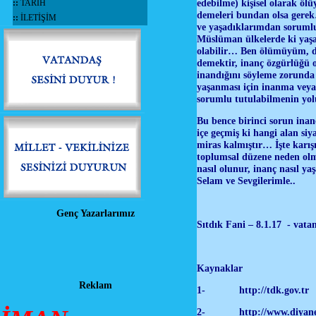
edebilme) kişisel olarak öl
::
TARİH
demeleri bundan olsa gerek
::
İLETİŞİM
ve yaşadıklarımdan soruml
Müslüman ülkelerde ki yaşa
olabilir… Ben ölümüyüm, d
demektir, inanç özgürlüğü 
inandığını söyleme zorunda 
yaşanması için inanma veya
sorumlu tutulabilmenin yolu
Bu bence birinci sorun inan
içe geçmiş ki hangi alan si
miras kalmıştır… İşte karı
toplumsal düzene neden ol
nasıl olunur, inanç nasıl y
Selam ve Sevgilerimle..
Genç Yazarlarımız
Sıtdık Fani – 8.1.17 - vata
Kaynaklar
Reklam
1- http://tdk.gov.tr
2- http://www.diyanet.g