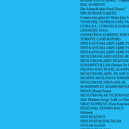
KADER ANLAYIŞIMIZ - Yaşanılan
HAC KURBANI
Din Adamı/Kadını Nasıl Olunur?
DİN İKTİDAR İLİŞKİSİ
Cennete kim gidecek? Bizim Şıha S
YANILMIŞ, TANRI(ALLAH) VA
CUMA DA, CUMASIZ KALMAK
CENNETİN YOLU
CENNETİNİ KAYBEDEN TOPL
TÜRKİYE CAMİ RAPORU
DİNİ KAYNAKLARIN AŞIRI 
DİNİ KAYNAKLARIN AŞIRI Y
DİNİ KAYNAKLARIN AŞIRI
MÜSLÜMANLARIN HATALARI
MÜSLÜMANLARIN DÜŞÜNSEL
ELHAMDÜLİLLAH (Derken Ne D
FRANSA DAN İNANÇ ALANI
MÜSLÜMANLARIN, İSLAMİ Sİ
MUHSİN MÜSLÜMAN KİMDİ
MÜSLÜMANLARDA AHLAK
MAHREMİYET, MAHRUMİYET
İHSAN (İhsani İnsan)
MÜSLÜMANLAR VE ŞÜRASIZL
Zikir Matikten Sevgi, İyilik ve Fiki
SIRAT KÖPRÜSÜ (Sırat Köprüsün
DÜŞÜNSEL DONMA HALİ!!
Mübarek
DİNİ DÜŞÜNCE
DİNİ DÜŞÜNCEDE İSLAH
GÜNAH ALĞISI