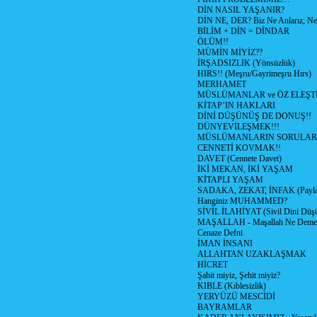
DİN NASIL YAŞANIR?
DİN NE, DER? Biz Ne Anlarız, Ne
BİLİM + DİN = DİNDAR
ÖLÜM!!
MÜMİN MİYİZ??
İRŞADSIZLIK (Yönsüzlük)
HIRS!! (Meşru/Gayrimeşru Hırs)
MERHAMET
MÜSLÜMANLAR ve ÖZ ELEŞTİ
KİTAP’IN HAKLARI
DİNİ DÜŞÜNÜŞ DE DONUŞ!!
DÜNYEVİLEŞMEK!!!
MÜSLÜMANLARIN SORULARI
CENNETİ KOVMAK!!
DAVET (Cennete Davet)
İKİ MEKAN, İKİ YAŞAM
KİTAPLI YAŞAM
SADAKA, ZEKAT, İNFAK (Paylaş
Hanginiz MUHAMMED?
SİVİL İLAHİYAT (Sivil Dini Düş
MAŞALLAH - Maşallah Ne Demek
Cenaze Defni
İMAN İNSANI
ALLAHTAN UZAKLAŞMAK
HİCRET
Şahit miyiz, Şehit miyiz?
KIBLE (Kıblesizlik)
YERYÜZÜ MESCİDİ
BAYRAMLAR