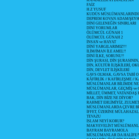
KANDİLLER AYDINLATSIN
FAİZ
H.Z YUSUF
KUDÜS MÜSLÜMANLARINDI
DEPREM KOVAN ADAM/ŞEY
DİNİ GELENEĞİN SINIRLARI
DİNİ YORUMLAR
ÖLÜMCÜL GÜNAH 1
ÖLÜMCÜL GÜNAH 2
İNSAN ve HAYAT
DİNİ YARGILARIMIZ!!!
İLİM/İMAN İLE AMEL!!
DİNİ İLKE, SORUNU!!
DİN ŞURASI, DİN ŞURASININ,
DİN, KÜLTÜR İLİŞKİLERİ, 
DİN, DEVLET İLİŞKİLERİ
GAVS OLMAK, GAVSA TABİ OLM
KÂFİRLİK // KAFİRLEŞME // 
MÜSLÜMANLAR BİLİMDE NED
MÜSLÜMANLAR, GEÇMİŞ ve 
MİLLET, ÜMMET, VATANDAŞ 
BAK, DİN BİZE NE DİYOR?
RAHMET EHLİMİYİZ, ZULMET 
MÜSLÜMANLARDA ÇEVRE Bİ
İFFET, ÜZERİNE MÜLAHAZA
TEVAZU
İSLAM NEYİ KORUR?
MAKYEVELİST MÜSLÜMANL
BAYRAM BAYRAMOLA
MÜSLÜMANLAR DA HALİFE/Y