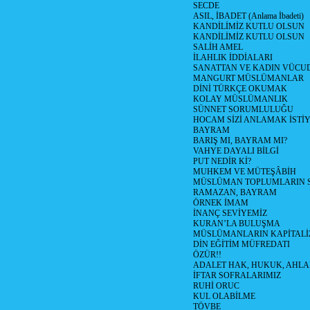
SECDE
ASIL, İBADET (Anlama İbadeti)
KANDİLİMİZ KUTLU OLSUN
KANDİLİMİZ KUTLU OLSUN
SALİH AMEL
İLAHLIK İDDİALARI
SANATTAN VE KADIN VÜC
MANGURT MÜSLÜMANLAR
DİNİ TÜRKÇE OKUMAK
KOLAY MÜSLÜMANLIK
SÜNNET SORUMLULUĞU
HOCAM SİZİ ANLAMAK İSTİ
BAYRAM
BARIŞ MI, BAYRAM MI?
VAHYE DAYALI BİLGİ
PUT NEDİR Kİ?
MUHKEM VE MÜTEŞÂBİH
MÜSLÜMAN TOPLUMLARIN 
RAMAZAN, BAYRAM
ÖRNEK İMAM
İNANÇ SEVİYEMİZ
KURAN’LA BULUŞMA
MÜSLÜMANLARIN KAPİTALİZ
DİN EĞİTİM MÜFREDATI
ÖZÜR!!
ADALET HAK, HUKUK, AHL
İFTAR SOFRALARIMIZ
RUHİ ORUC
KUL OLABİLME
TÖVBE