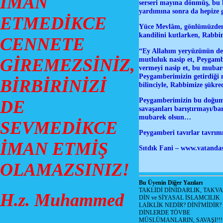
İMAN
serseri mayına dönmüş, bu 
yardımına sonra da hepize 
ETMEDİKCE
Yüce Mevlâm, gönlümüzden 
kandilini kutlarken, Rabb
CENNETE
“Ey Allahım yeryüzünün de, 
mutluluk nasip et, Peygambe
GİREMEZSİNİZ,
vermeyi nasip et, bu mubare
Peygamberimizin getirdiği m
BİRBİRİNİZİ
bilinciyle, Rabbimize şükre
Peygamberimizin bu doğum g
DE
savaşanları barıştırmayı/bar
mubarek olsun…
SEVMEDİKCE
Peygamberi tavırlar tavrımı
İMAN ETMİŞ
Sıtdık Fani –
www.vatandas
OLAMAZSINIZ!
Bu Üyenin Diğer Yazıları
TAKLİDİ DİNİDARLIK, TAKV
H.z. Muhammed
DİN ve SİYASAL İSLAMCILIK
LAİKLİK NEDİR? DİNİ'MİDİR?
DİNLERDE TÖVBE
MÜSLÜMANLARIN, SAVAŞI!!!