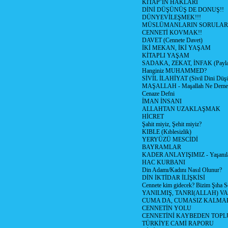
KİTAP’IN HAKLARI
DİNİ DÜŞÜNÜŞ DE DONUŞ!!
DÜNYEVİLEŞMEK!!!
MÜSLÜMANLARIN SORULARI
CENNETİ KOVMAK!!
DAVET (Cennete Davet)
İKİ MEKAN, İKİ YAŞAM
KİTAPLI YAŞAM
SADAKA, ZEKAT, İNFAK (Paylaş
Hanginiz MUHAMMED?
SİVİL İLAHİYAT (Sivil Dini Düş
MAŞALLAH - Maşallah Ne Demek
Cenaze Defni
İMAN İNSANI
ALLAHTAN UZAKLAŞMAK
HİCRET
Şahit miyiz, Şehit miyiz?
KIBLE (Kıblesizlik)
YERYÜZÜ MESCİDİ
BAYRAMLAR
KADER ANLAYIŞIMIZ - Yaşanılan
HAC KURBANI
Din Adamı/Kadını Nasıl Olunur?
DİN İKTİDAR İLİŞKİSİ
Cennete kim gidecek? Bizim Şıha S
YANILMIŞ, TANRI(ALLAH) VA
CUMA DA, CUMASIZ KALMAK
CENNETİN YOLU
CENNETİNİ KAYBEDEN TOPL
TÜRKİYE CAMİ RAPORU