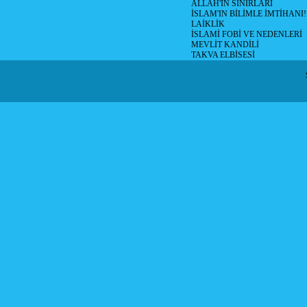
ALLAH'IN SINIRLARI
İSLAM'IN BİLİMLE İMTİHANI!
LAİKLİK
İSLAMİ FOBİ VE NEDENLERİ
MEVLİT KANDİLİ
TAKVA ELBİSESİ