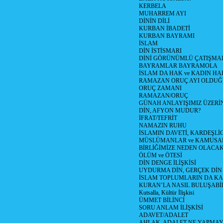
KERBELA
MUHARREM AYI
DİNİN DİLİ
KURBAN İBADETİ
KURBAN BAYRAMI
İSLAM
DİN İSTİSMARI
DİNİ GÖRÜNÜMLÜ ÇATIŞMA
BAYRAMLAR BAYRAMOLA
İSLAM DA HAK ve KADIN HA
RAMAZAN ORUÇ AYI OLDUĞ
ORUÇ ZAMANI
RAMAZAN/ORUÇ
GÜNAH ANLAYIŞIMIZ ÜZERİ
DİN, AFYON MUDUR?
İFRAT/TEFRİT
NAMAZIN RUHU
İSLAMIN DAVETİ, KARDEŞLİ
MÜSLÜMANLAR ve KAMUSA
BİRLİĞİMİZE NEDEN OLAC
ÖLÜM ve ÖTESİ
DİN DENGE İLİŞKİSİ
UYDURMA DİN, GERÇEK DİN
İSLAM TOPLUMLARIN DA K
KURAN’LA NASIL BULUŞABİL
Kutsalla, Kültür İlişkisi
ÜMMET BİLİNCİ
SORU ANLAM İLİŞKİSİ
ADAVET/ADALET
AHLAK, ADALET NE YAPMAY