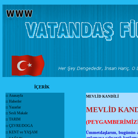
İÇERİK
::
Anasayfa
MEVLİD KANDİLİ
::
Haberler
::
Yazarlar
MEVLİD KAND
::
Sesli Makale
::
TARIM
(PEYGAMBERİMİZ
::
ÇEVRE/DOGA
::
KENT ve YAŞAM
Ümmetdaşlarım, bugünün a
anlamaya çalışarak kutlamak