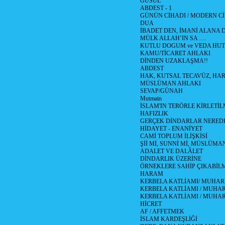
GUSÜL
ABDEST - 1
GÜNÜN CİHADI / MODERN CİH
DUA
İBADET DEN, İMANİ ALANA D
MÜLK ALLAH’IN SA ….
KUTLU DOGUM ve VEDA HUT
KAMU/TİCARET AHLAKI
DİNDEN UZAKLAŞMA!!
ABDEST
HAK, KUTSAL TECAVÜZ, HA
MÜSLÜMAN AHLAKI
SEVAP/GÜNAH
Mutmain
İSLAM'IN TERÖRLE KİRLETİL
HAFIZLIK
GERÇEK DİNDARLAR NERED
HİDAYET - ENANİYET
CAMİ TOPLUM İLİŞKİSİ
Şİİ Mİ, SUNNİ Mİ, MÜSLÜMAN
ADALET VE DALÂLET
DİNDARLIK ÜZERİNE
ÖRNEKLERE SAHİP ÇIKABİL
HARAM
KERBELA KATLİAMI/ MUHAR
KERBELA KATLİAMI / MUHARR
KERBELA KATLİAMI / MUHAR
HİCRET
AF / AFFETMEK
İSLAM KARDEŞLİĞİ