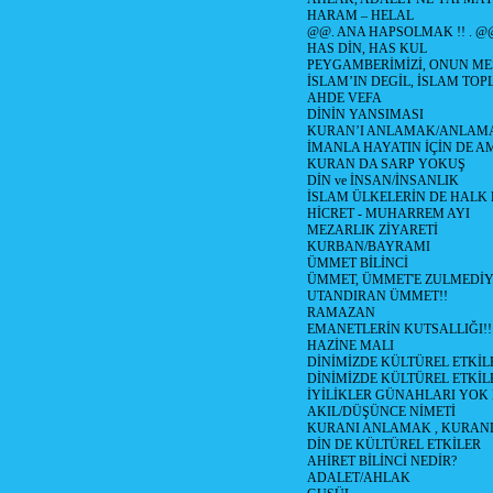
HARAM – HELAL
@@. ANA HAPSOLMAK !! . @
HAS DİN, HAS KUL
PEYGAMBERİMİZİ, ONUN ME
İSLAM’IN DEGİL, İSLAM TO
AHDE VEFA
DİNİN YANSIMASI
KURAN’I ANLAMAK/ANLA
İMANLA HAYATIN İÇİN DE A
KURAN DA SARP YOKUŞ
DİN ve İNSAN/İNSANLIK
İSLAM ÜLKELERİN DE HAL
HİCRET - MUHARREM AYI
MEZARLIK ZİYARETİ
KURBAN/BAYRAMI
ÜMMET BİLİNCİ
ÜMMET, ÜMMET'E ZULMEDİY
UTANDIRAN ÜMMET!!
RAMAZAN
EMANETLERİN KUTSALLIĞI!!
HAZİNE MALI
DİNİMİZDE KÜLTÜREL ETKİLE
DİNİMİZDE KÜLTÜREL ETKİLE
İYİLİKLER GÜNAHLARI YOK
AKIL/DÜŞÜNCE NİMETİ
KURANI ANLAMAK , KURA
DİN DE KÜLTÜREL ETKİLER
AHİRET BİLİNCİ NEDİR?
ADALET/AHLAK