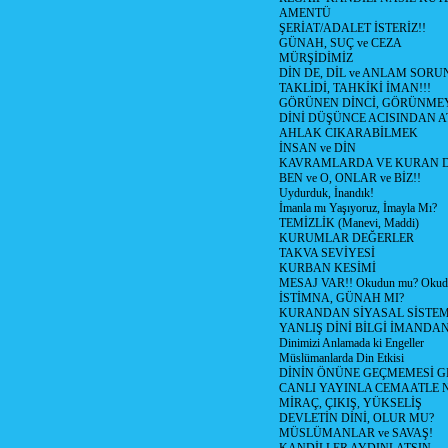
AMENTÜ
ŞERİAT/ADALET İSTERİZ!!
GÜNAH, SUÇ ve CEZA
MÜRŞİDİMİZ
DİN DE, DİL ve ANLAM SORU
TAKLİDİ, TAHKİKİ İMAN!!!
GÖRÜNEN DİNCİ, GÖRÜNMEY
DİNİ DÜŞÜNCE ACISINDAN ATİ
AHLAK CIKARABİLMEK
İNSAN ve DİN
KAVRAMLARDA VE KURAN D
BEN ve O, ONLAR ve BİZ!!
Uydurduk, İnandık!
İmanla mı Yaşıyoruz, İmayla Mı?
TEMİZLİK (Manevi, Maddi)
KURUMLAR DEĞERLER
TAKVA SEVİYESİ
KURBAN KESİMİ
MESAJ VAR!! Okudun mu? Okud
İSTİMNA, GÜNAH MI?
KURANDAN SİYASAL SİSTEML
YANLIŞ DİNİ BİLGİ İMANDAN
Dinimizi Anlamada ki Engeller
Müslümanlarda Din Etkisi
DİNİN ÖNÜNE GEÇMEMESİ G
CANLI YAYINLA CEMAATLE
MİRAÇ, ÇIKIŞ, YÜKSELİŞ
DEVLETİN DİNİ, OLUR MU?
MÜSLÜMANLAR ve SAVAŞ!