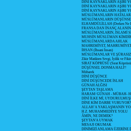
DİNİ KAYNAKLARIN AŞIRI 
DİNİ KAYNAKLARIN AŞIRI Y
DİNİ KAYNAKLARIN AŞIRI
MÜSLÜMANLARIN HATALARI
MÜSLÜMANLARIN DÜŞÜNSEL
ELHAMDÜLİLLAH (Derken Ne D
FRANSA DAN İNANÇ ALANI
MÜSLÜMANLARIN, İSLAMİ Sİ
MUHSİN MÜSLÜMAN KİMDİ
MÜSLÜMANLARDA AHLAK
MAHREMİYET, MAHRUMİYET
İHSAN (İhsani İnsan)
MÜSLÜMANLAR VE ŞÜRASIZL
Zikir Matikten Sevgi, İyilik ve Fiki
SIRAT KÖPRÜSÜ (Sırat Köprüsün
DÜŞÜNSEL DONMA HALİ!!
Mübarek
DİNİ DÜŞÜNCE
DİNİ DÜŞÜNCEDE İSLAH
GÜNAH ALĞISI
ŞEYTAN TAŞLAMA
HARAM/ GÜNAH - MÜBAH- H
DİNİ İLKE Mİ, UYDURULMUŞ
DİNE KİM DARBE VURUYOR?
ALLAH’A YAKLAŞMANIN YO
H.Z. MUHAMMEDİYE YOLU
ÂMİN, NE DEMEK?
ŞEYTAN'A UYMAK
MESAJI OKUMAK
DİNİMİZİ ANLAMA ÜZERİNE