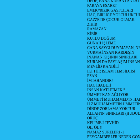
DEDE, BANA KURAN'I ANLAT
PARAYA ESARET
EMEK//RIZIK GASPCILARI
HAC, BİRLİGE YOLCULUKTU
GAZZE DE ÇOCUK OLMAK
ZİKİR
RAMAZAN
KİBİR
KUTLU DOĞUM
GÜNAH İŞLEME
CANA SAYGI DUYMAYAN, NE
VURMA İNSAN KARDEŞİN
İNANAN KİŞİNİN SINIRLARI
KURAN DA PAYLAŞIM İNSAN
MEVLİD KANDİLİ
İKİ TÜR İSLAM TEMSİLCİSİ
EZAN
İMTAHANDIR!
HAC İBADETİ
İNSAN KATLETMEK!!
ÜMMET KAN AĞLIYOR
ÜMMET'İ MUHAMMED'İN HALİ
H.Z MUHAMMET'İN ÜMMETİ
DİNDE ZORLAMA YOKTUR
ALLAH'IN SINIRLARI (HUDU
ORUÇ
KELİME-İ TEVHİD
OL, ÖL !!
NAMAZ SÜRELERİ -1
PEYGAMBERLER NEDEN GÖN