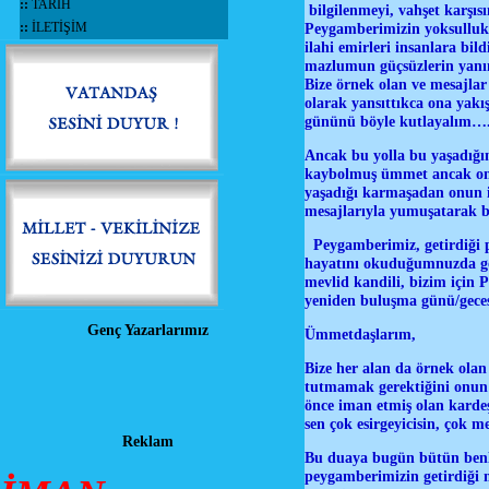
::
TARİH
bilgilenmeyi, vahşet karşıs
::
İLETİŞİM
Peygamberimizin yoksullukla,
ilahi emirleri insanlara bi
mazlumun güçsüzlerin yanın
Bize örnek olan ve mesajlar
olarak yansıttıkca ona yak
gününü böyle kutlayalım…
Ancak bu yolla bu yaşadığım
kaybolmuş ümmet ancak onu
yaşadığı karmaşadan onun iz
mesajlarıyla yumuşatarak ba
Peygamberimiz, getirdiği pr
hayatını okuduğumnuzda gör
mevlid kandili, bizim için 
yeniden buluşma günü/gece
Genç Yazarlarımız
Ümmetdaşlarım,
Bize her alan da örnek ola
tutmamak gerektiğini onun 
önce iman etmiş olan kardeş
sen çok esirgeyicisin, çok 
Reklam
Bu duaya bugün bütün benli
peygamberimizin getirdiği 