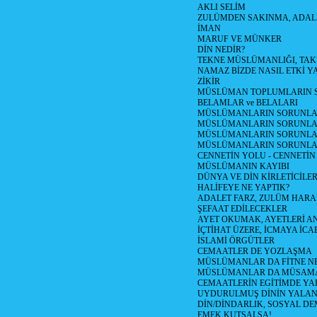
AKLI SELİM
ZULÜMDEN SAKINMA, ADAL
İMAN
MARUF VE MÜNKER
DİN NEDİR?
TEKNE MÜSLÜMANLIĞI, TA
NAMAZ BİZDE NASIL ETKİ Y
ZİKİR
MÜSLÜMAN TOPLUMLARIN S
BELAMLAR ve BELALARI
MÜSLÜMANLARIN SORUNLARI
MÜSLÜMANLARIN SORUNLAR
MÜSLÜMANLARIN SORUNLARI
MÜSLÜMANLARIN SORUNLA
CENNETİN YOLU - CENNETİN
MÜSLÜMANIN KAYIBI
DÜNYA VE DİN KİRLETİCİLER
HALİFEYE NE YAPTIK?
ADALET FARZ, ZULÜM HAR
ŞEFAAT EDİLECEKLER
AYET OKUMAK, AYETLERİ 
İÇTİHAT ÜZERE, İCMAYA İCA
İSLAMİ ÖRGÜTLER
CEMAATLER DE YOZLAŞMA
MÜSLÜMANLAR DA FİTNE N
MÜSLÜMANLAR DA MÜSAM
CEMAATLERİN EGİTİMDE YA
UYDURULMUŞ DİNİN YALA
DİN/DİNDARLIK, SOSYAL D
EMEK KUTSALSA!