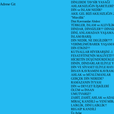
DİNLERDE TAVSİR YASAĞI
Adrese Git
AHLAKSIZLIĞIN İŞARETLERİ!
DİN ve İSLAM NEDİR?
AKIL GEL BİZİ AKILSIZLIĞ
"Mürciîlik"
Dini Kavrramlar Abdest
TÜRKLER, İSLAM ve ALEVİLİ
DİNDAR, DİNSİZLER!!! DİNS
DİNİ, ANLAMADAN YAŞAM
İSLAM//BARIŞ
DİN NEDİR, NE DEGİLDİR?!?!
VERİMLİ/MÜBAREK YAŞAMA
DİN ETKİSİ!!!
KUTSALLAR HİYERARŞİSİ -1
FESAT/FİTNE'NİN MALİYETİ!!
HİCRETİN DÜŞÜNDÜRDÜKLE
DİNİN, DİNDARLAR ELİYLE 
DİN VE SİYASET ELİYLE HA
İHSAN KAVRAMINI KAVRA
AHLAK ve MÜSLÜMANLAR
GERÇEK DİN NEREDE?
RAMAZANIN İYYASI
DİN ve DEVLET İLİŞKİLERİ
ÖLÜM ve İNSAN
UMUTVARIZ!!
ZABİT, ZAHİT, AHLAK ve ADA
MİRAÇ KANDİLİ ve YENİ Mİ
LAİKLİK, DİNİ LAİKLİK!!
REGAİP KANDİLİ
Üç Aylar