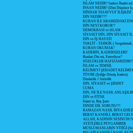
İSLAM NEDİR? Sadece İbadet mi
İNSAN NEDİR? (Dini Düşünce İç
DİNDAR TASAVVUF İLİŞKİSİ
DİN NEDİR!!??
KURAN İLE ARAMIZDAKİ ENG
DİN NEYİ KORUR!?
DEMOKRASİ ve iSLAM
SİYASET DİN, DİN SİYASET İL
DİN ve İŞ HAYATI
TAKLİT - TAHKİK ( Sorgulamak, 
KURAN OKUMAK!
KADERİN, KADERSİZLERİ!
Bunları Din mi, Emrediyor?
SÖZLÜKLER HAFIZAMIZDIR!!
İSLAM ve TEMSİL
KELİMEYİ ŞEHADET KELİMEY
TÖVBE (İyiliğe Dönüş İradesi)
Dindarlık // Ateistlik
DİN, SİYASET ve ŞİDDET
CUMA
DİN, NE İLE NASIL ANLAŞILIR
DİN ve FİTNE
İslam’ın, Beş Şartı
DİNDE DİL SORUNU!!!
RAMAZAN NASIL İHYA EDİLİ
BERAT KANDİLİ, BERAT GECE
ALLAH, KADININ SESİNİ DU
AYETLERLE PEYGAMBER
MÜSLÜMANLARIN YİTİĞİ (Sev
REGAİP KANDİLİ NASIL KU