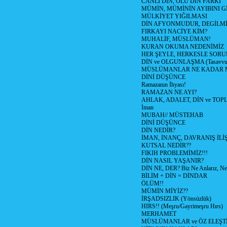
CANLI DİN, ÖLÜ DİN FARKI
MÜMİN, MÜMİNİN AYIBINI Gİ
MÜLKİYET YIĞILMASI
DİN AFYONMUDUR, DEGİLMİ
FIRKAYI NACİYE KİM?
MUHALİF, MÜSLÜMAN!
KURAN OKUMA NEDENİMİZ
HER ŞEYLE, HERKESLE SORU
DİN ve OLGUNLAŞMA (Tasavvufi
MÜSLÜMANLAR NE KADAR M
DİNİ DÜŞÜNCE
Ramazanın İhyası!
RAMAZAN NE AYI?
AHLAK, ADALET, DİN ve TO
İman
MUBAH// MÜSTEHAB
DİNİ DÜŞÜNCE
DİN NEDİR?
İMAN, İNANÇ, DAVRANIŞ İLİŞ
KUTSAL NEDİR??
FIKIH PROBLEMİMİZ!!!
DİN NASIL YAŞANIR?
DİN NE, DER? Biz Ne Anlarız, Ne
BİLİM + DİN = DİNDAR
ÖLÜM!!
MÜMİN MİYİZ??
İRŞADSIZLIK (Yönsüzlük)
HIRS!! (Meşru/Gayrimeşru Hırs)
MERHAMET
MÜSLÜMANLAR ve ÖZ ELEŞTİ