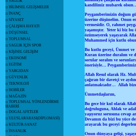
::
SAĞLIK
kandilimiz mubarek olsun
::
BİLİMSEL GELİŞMELER
::
İNANÇ
Peygamberimizin doğum günün
üzerine düşünelim. Onun en
::
SİYASET
vermesidir. O, rahmet peyga
::
ÇALIŞMA HAYATI
yaşamıştır. Yeter ki biz bu 
::
DÜŞÜNSEL
özümseyerek yaşayarak Allah
::
TOPLUMSAL
Muhammed için kutlu ols
::
SAGLIK İÇİN SPOR
Bu kutlu geceyi, Ümmet ve m
::
KİŞİSEL GELİŞİM
Kuran üzerine duralım ve d
::
EKONOMİ
sorular soralım ve sorunlar
::
EGİTİM
önerisiyle… Peygamberimiz
::
YARGIDAN
Allah Resul olarak Hz. Muha
::
GÜVENLİK
çağıran bir davetçi ve aydın
::
TEKNOLOJİ
anlatmaktadır… Allah bize 
::
HOBİLER
Ümmetdaşlarım,
::
MAĞAZİN
::
TOPLUMSAL YÖNLENDİRME
Bu gece bir kul olarak Al
HABERİ
doğruluguna, Ahlak ve adale
::
DOGAL AFETLER
yaşıyoruz sorusuna cevap a
::
ULUSLARARASI(DİPLOMASİ)
Devamın da bizi bu yüce de
arayarak bu geceyi degerlen
::
KÜLTÜR-SANAT
::
İNSANLIK
Onun dünyaya gelişi, yaşayış