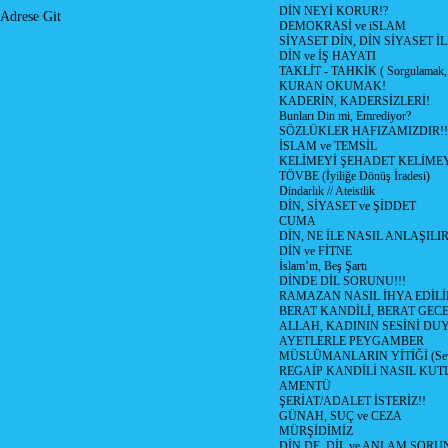
DİN NEYİ KORUR!?
Adrese Git
DEMOKRASİ ve iSLAM
SİYASET DİN, DİN SİYASET İL
DİN ve İŞ HAYATI
TAKLİT - TAHKİK ( Sorgulamak, 
KURAN OKUMAK!
KADERİN, KADERSİZLERİ!
Bunları Din mi, Emrediyor?
SÖZLÜKLER HAFIZAMIZDIR!!
İSLAM ve TEMSİL
KELİMEYİ ŞEHADET KELİMEY
TÖVBE (İyiliğe Dönüş İradesi)
Dindarlık // Ateistlik
DİN, SİYASET ve ŞİDDET
CUMA
DİN, NE İLE NASIL ANLAŞILIR
DİN ve FİTNE
İslam’ın, Beş Şartı
DİNDE DİL SORUNU!!!
RAMAZAN NASIL İHYA EDİLİ
BERAT KANDİLİ, BERAT GECE
ALLAH, KADININ SESİNİ DU
AYETLERLE PEYGAMBER
MÜSLÜMANLARIN YİTİĞİ (Sev
REGAİP KANDİLİ NASIL KU
AMENTÜ
ŞERİAT/ADALET İSTERİZ!!
GÜNAH, SUÇ ve CEZA
MÜRŞİDİMİZ
DİN DE, DİL ve ANLAM SORU