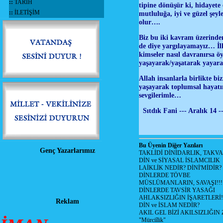
::
TARİH
tipine dönüşür ki, hidayete
::
İLETİŞİM
mutluluğa, iyi ve güzel şey
olur….
Biz bu iki kavram üzerinden 
de diye yargılayamayız… İlk
kimseler nasıl davranırsa ö
yaşayarak/yaşatarak yayara
Allah insanlarla birlikte bi
yaşayarak toplumsal hayatın
sevgilerim
Sıtdık Fani --- Aralık 14 
Bu Üyenin Diğer Yazıları
Genç Yazarlarımız
TAKLİDİ DİNİDARLIK, TAKV
DİN ve SİYASAL İSLAMCILIK
LAİKLİK NEDİR? DİNİ'MİDİR?
DİNLERDE TÖVBE
MÜSLÜMANLARIN, SAVAŞI!!!
DİNLERDE TAVSİR YASAĞI
AHLAKSIZLIĞIN İŞARETLERİ!
Reklam
DİN ve İSLAM NEDİR?
AKIL GEL BİZİ AKILSIZLIĞ
"Mürciîlik"