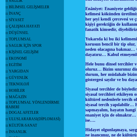
::
SAĞLIK
::
BİLİMSEL GELİŞMELER
Enâniyet: Enaniyete geldiği
::
İNANÇ
kelimesi kökünden üretilmiş
her şeyi kendi çercevesi ve 
::
SİYASET
kişiyi gerektiğin de kullan
::
ÇALIŞMA HAYATI
fanatik kimsedir, diyebilir
::
DÜŞÜNSEL
Yukarıda ki bu iki kelimeni
::
TOPLUMSAL
korusun bencil bir tip olur
::
SAGLIK İÇİN SPOR
neden olacagına bakmaz… Ç
::
KİŞİSEL GELİŞİM
dayatırız… Kabul etmeyenl
::
EKONOMİ
Hele bunu dinsel tercihler v
::
EGİTİM
oluruz… Bizim sınırımız din
::
YARGIDAN
durum, her müdahale bizim 
::
GÜVENLİK
göstergesi sayılır ve bu day
::
TEKNOLOJİ
Siyasal tercihler de böyledi
::
HOBİLER
siyasal tercihleri etkileye
::
MAĞAZİN
kültürel nedenlerle tercih o
::
TOPLUMSAL YÖNLENDİRME
siyasal tercih yapılabilir…
HABERİ
sapmayalım, hayatın hangi 
::
DOGAL AFETLER
enaniyet için de olmaktır…
::
ULUSLARARASI(DİPLOMASİ)
ise….
::
KÜLTÜR-SANAT
Hidayet olgunlaşmaya, saygıy
::
İNSANLIK
ne inancımız, ne de kültür