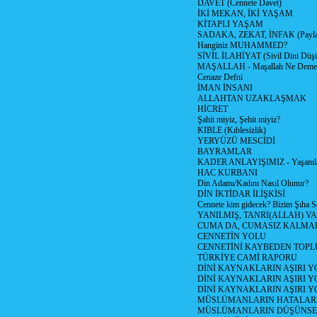
DAVET (Cennete Davet)
İKİ MEKAN, İKİ YAŞAM
KİTAPLI YAŞAM
SADAKA, ZEKAT, İNFAK (Paylaş
Hanginiz MUHAMMED?
SİVİL İLAHİYAT (Sivil Dini Düş
MAŞALLAH - Maşallah Ne Demek
Cenaze Defni
İMAN İNSANI
ALLAHTAN UZAKLAŞMAK
HİCRET
Şahit miyiz, Şehit miyiz?
KIBLE (Kıblesizlik)
YERYÜZÜ MESCİDİ
BAYRAMLAR
KADER ANLAYIŞIMIZ - Yaşanılan
HAC KURBANI
Din Adamı/Kadını Nasıl Olunur?
DİN İKTİDAR İLİŞKİSİ
Cennete kim gidecek? Bizim Şıha S
YANILMIŞ, TANRI(ALLAH) VA
CUMA DA, CUMASIZ KALMAK
CENNETİN YOLU
CENNETİNİ KAYBEDEN TOPL
TÜRKİYE CAMİ RAPORU
DİNİ KAYNAKLARIN AŞIRI 
DİNİ KAYNAKLARIN AŞIRI Y
DİNİ KAYNAKLARIN AŞIRI
MÜSLÜMANLARIN HATALARI
MÜSLÜMANLARIN DÜŞÜNSEL