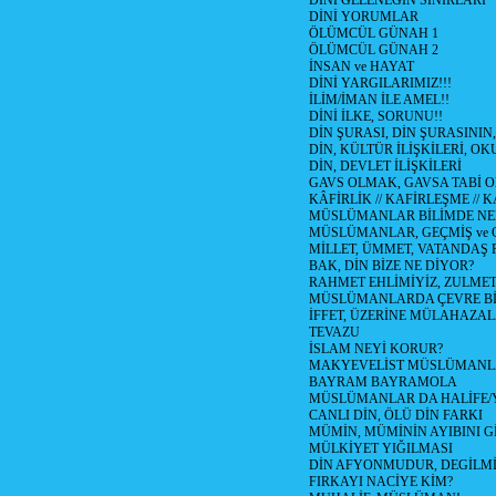
DİNİ GELENEĞİN SINIRLARI
DİNİ YORUMLAR
ÖLÜMCÜL GÜNAH 1
ÖLÜMCÜL GÜNAH 2
İNSAN ve HAYAT
DİNİ YARGILARIMIZ!!!
İLİM/İMAN İLE AMEL!!
DİNİ İLKE, SORUNU!!
DİN ŞURASI, DİN ŞURASININ,
DİN, KÜLTÜR İLİŞKİLERİ, 
DİN, DEVLET İLİŞKİLERİ
GAVS OLMAK, GAVSA TABİ OLM
KÂFİRLİK // KAFİRLEŞME // 
MÜSLÜMANLAR BİLİMDE NED
MÜSLÜMANLAR, GEÇMİŞ ve 
MİLLET, ÜMMET, VATANDAŞ 
BAK, DİN BİZE NE DİYOR?
RAHMET EHLİMİYİZ, ZULMET 
MÜSLÜMANLARDA ÇEVRE Bİ
İFFET, ÜZERİNE MÜLAHAZA
TEVAZU
İSLAM NEYİ KORUR?
MAKYEVELİST MÜSLÜMANL
BAYRAM BAYRAMOLA
MÜSLÜMANLAR DA HALİFE/Y
CANLI DİN, ÖLÜ DİN FARKI
MÜMİN, MÜMİNİN AYIBINI Gİ
MÜLKİYET YIĞILMASI
DİN AFYONMUDUR, DEGİLMİ
FIRKAYI NACİYE KİM?