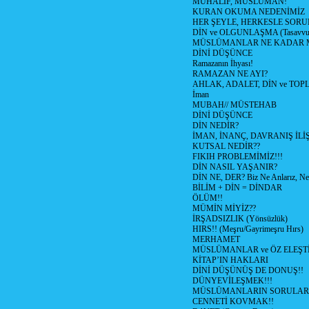
MUHALİF, MÜSLÜMAN!
KURAN OKUMA NEDENİMİZ
HER ŞEYLE, HERKESLE SORU
DİN ve OLGUNLAŞMA (Tasavvufi
MÜSLÜMANLAR NE KADAR M
DİNİ DÜŞÜNCE
Ramazanın İhyası!
RAMAZAN NE AYI?
AHLAK, ADALET, DİN ve TO
İman
MUBAH// MÜSTEHAB
DİNİ DÜŞÜNCE
DİN NEDİR?
İMAN, İNANÇ, DAVRANIŞ İLİŞ
KUTSAL NEDİR??
FIKIH PROBLEMİMİZ!!!
DİN NASIL YAŞANIR?
DİN NE, DER? Biz Ne Anlarız, Ne
BİLİM + DİN = DİNDAR
ÖLÜM!!
MÜMİN MİYİZ??
İRŞADSIZLIK (Yönsüzlük)
HIRS!! (Meşru/Gayrimeşru Hırs)
MERHAMET
MÜSLÜMANLAR ve ÖZ ELEŞTİ
KİTAP’IN HAKLARI
DİNİ DÜŞÜNÜŞ DE DONUŞ!!
DÜNYEVİLEŞMEK!!!
MÜSLÜMANLARIN SORULARI
CENNETİ KOVMAK!!