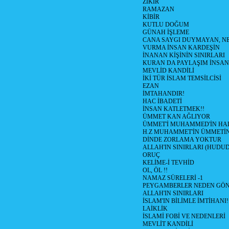
ZİKİR
RAMAZAN
KİBİR
KUTLU DOĞUM
GÜNAH İŞLEME
CANA SAYGI DUYMAYAN, NE
VURMA İNSAN KARDEŞİN
İNANAN KİŞİNİN SINIRLARI
KURAN DA PAYLAŞIM İNSAN
MEVLİD KANDİLİ
İKİ TÜR İSLAM TEMSİLCİSİ
EZAN
İMTAHANDIR!
HAC İBADETİ
İNSAN KATLETMEK!!
ÜMMET KAN AĞLIYOR
ÜMMET'İ MUHAMMED'İN HALİ
H.Z MUHAMMET'İN ÜMMETİ
DİNDE ZORLAMA YOKTUR
ALLAH'IN SINIRLARI (HUDU
ORUÇ
KELİME-İ TEVHİD
OL, ÖL !!
NAMAZ SÜRELERİ -1
PEYGAMBERLER NEDEN GÖN
ALLAH'IN SINIRLARI
İSLAM'IN BİLİMLE İMTİHANI!
LAİKLİK
İSLAMİ FOBİ VE NEDENLERİ
MEVLİT KANDİLİ