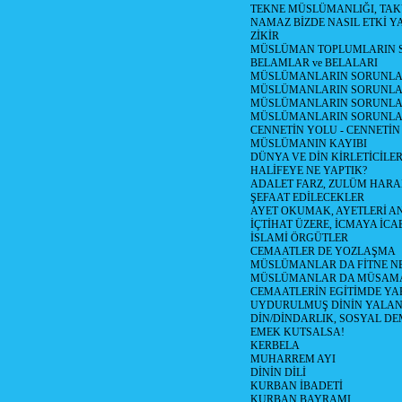
TEKNE MÜSLÜMANLIĞI, TA
NAMAZ BİZDE NASIL ETKİ Y
ZİKİR
MÜSLÜMAN TOPLUMLARIN S
BELAMLAR ve BELALARI
MÜSLÜMANLARIN SORUNLARI
MÜSLÜMANLARIN SORUNLAR
MÜSLÜMANLARIN SORUNLARI
MÜSLÜMANLARIN SORUNLA
CENNETİN YOLU - CENNETİN
MÜSLÜMANIN KAYIBI
DÜNYA VE DİN KİRLETİCİLER
HALİFEYE NE YAPTIK?
ADALET FARZ, ZULÜM HAR
ŞEFAAT EDİLECEKLER
AYET OKUMAK, AYETLERİ 
İÇTİHAT ÜZERE, İCMAYA İCA
İSLAMİ ÖRGÜTLER
CEMAATLER DE YOZLAŞMA
MÜSLÜMANLAR DA FİTNE N
MÜSLÜMANLAR DA MÜSAM
CEMAATLERİN EGİTİMDE YA
UYDURULMUŞ DİNİN YALA
DİN/DİNDARLIK, SOSYAL D
EMEK KUTSALSA!
KERBELA
MUHARREM AYI
DİNİN DİLİ
KURBAN İBADETİ
KURBAN BAYRAMI