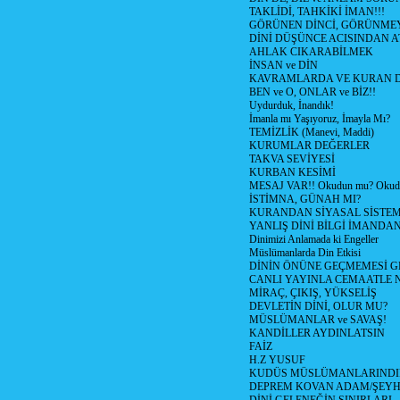
TAKLİDİ, TAHKİKİ İMAN!!!
GÖRÜNEN DİNCİ, GÖRÜNMEY
DİNİ DÜŞÜNCE ACISINDAN ATİ
AHLAK CIKARABİLMEK
İNSAN ve DİN
KAVRAMLARDA VE KURAN D
BEN ve O, ONLAR ve BİZ!!
Uydurduk, İnandık!
İmanla mı Yaşıyoruz, İmayla Mı?
TEMİZLİK (Manevi, Maddi)
KURUMLAR DEĞERLER
TAKVA SEVİYESİ
KURBAN KESİMİ
MESAJ VAR!! Okudun mu? Okud
İSTİMNA, GÜNAH MI?
KURANDAN SİYASAL SİSTEML
YANLIŞ DİNİ BİLGİ İMANDAN
Dinimizi Anlamada ki Engeller
Müslümanlarda Din Etkisi
DİNİN ÖNÜNE GEÇMEMESİ G
CANLI YAYINLA CEMAATLE
MİRAÇ, ÇIKIŞ, YÜKSELİŞ
DEVLETİN DİNİ, OLUR MU?
MÜSLÜMANLAR ve SAVAŞ!
KANDİLLER AYDINLATSIN
FAİZ
H.Z YUSUF
KUDÜS MÜSLÜMANLARINDI
DEPREM KOVAN ADAM/ŞEY