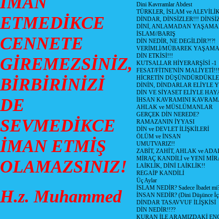
İMAN
Dini Kavrramlar Abdest
TÜRKLER, İSLAM ve ALEVİLİ
ETMEDİKCE
DİNDAR, DİNSİZLER!!! DİNS
DİNİ, ANLAMADAN YAŞAM
İSLAM//BARIŞ
CENNETE
DİN NEDİR, NE DEGİLDİR?!?!
VERİMLİ/MÜBAREK YAŞAMA
DİN ETKİSİ!!!
GİREMEZSİNİZ,
KUTSALLAR HİYERARŞİSİ -1
FESAT/FİTNE'NİN MALİYETİ!!
HİCRETİN DÜŞÜNDÜRDÜKLE
BİRBİRİNİZİ
DİNİN, DİNDARLAR ELİYLE 
DİN VE SİYASET ELİYLE HA
DE
İHSAN KAVRAMINI KAVRA
AHLAK ve MÜSLÜMANLAR
GERÇEK DİN NEREDE?
SEVMEDİKCE
RAMAZANIN İYYASI
DİN ve DEVLET İLİŞKİLERİ
ÖLÜM ve İNSAN
İMAN ETMİŞ
UMUTVARIZ!!
ZABİT, ZAHİT, AHLAK ve ADA
MİRAÇ KANDİLİ ve YENİ Mİ
OLAMAZSINIZ!
LAİKLİK, DİNİ LAİKLİK!!
REGAİP KANDİLİ
Üç Aylar
İSLAM NEDİR? Sadece İbadet mi
H.z. Muhammed
İNSAN NEDİR? (Dini Düşünce İç
DİNDAR TASAVVUF İLİŞKİSİ
DİN NEDİR!!??
KURAN İLE ARAMIZDAKİ ENG