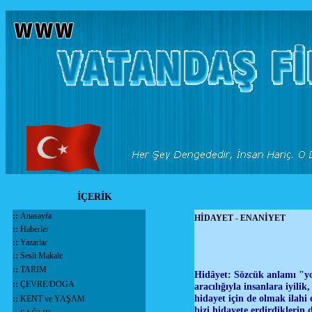
İÇERİK
::
Anasayfa
HİDAYET - ENANİYET
::
Haberler
::
Yazarlar
::
Sesli Makale
::
TARIM
Hidâyet: Sözcük anlamı "yol
::
ÇEVRE/DOGA
aracılığıyla insanlara iyili
hidayet için de olmak ilah
::
KENT ve YAŞAM
bizi hidayete erdirdiklerin 