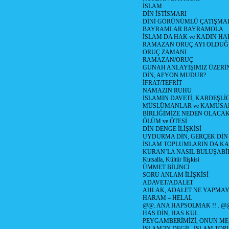
İSLAM
DİN İSTİSMARI
DİNİ GÖRÜNÜMLÜ ÇATIŞMA
BAYRAMLAR BAYRAMOLA
İSLAM DA HAK ve KADIN HA
RAMAZAN ORUÇ AYI OLDUĞ
ORUÇ ZAMANI
RAMAZAN/ORUÇ
GÜNAH ANLAYIŞIMIZ ÜZERİ
DİN, AFYON MUDUR?
İFRAT/TEFRİT
NAMAZIN RUHU
İSLAMIN DAVETİ, KARDEŞLİ
MÜSLÜMANLAR ve KAMUSA
BİRLİĞİMİZE NEDEN OLAC
ÖLÜM ve ÖTESİ
DİN DENGE İLİŞKİSİ
UYDURMA DİN, GERÇEK DİN
İSLAM TOPLUMLARIN DA K
KURAN’LA NASIL BULUŞABİL
Kutsalla, Kültür İlişkisi
ÜMMET BİLİNCİ
SORU ANLAM İLİŞKİSİ
ADAVET/ADALET
AHLAK, ADALET NE YAPMAY
HARAM – HELAL
@@. ANA HAPSOLMAK !! . @
HAS DİN, HAS KUL
PEYGAMBERİMİZİ, ONUN ME
İSLAM’IN DEGİL, İSLAM TO