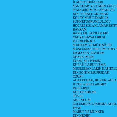
İLAHLIK İDDİALARI
SANATTAN VE KADIN VÜC
MANGURT MÜSLÜMANLAR
DİNİ TÜRKÇE OKUMAK
KOLAY MÜSLÜMANLIK
SÜNNET SORUMLULUĞU
HOCAM SİZİ ANLAMAK İSTİ
BAYRAM
BARIŞ MI, BAYRAM MI?
VAHYE DAYALI BİLGİ
PUT NEDİR Kİ?
MUHKEM VE MÜTEŞÂBİH
MÜSLÜMAN TOPLUMLARIN 
RAMAZAN, BAYRAM
ÖRNEK İMAM
İNANÇ SEVİYEMİZ
KURAN’LA BULUŞMA
MÜSLÜMANLARIN KAPİTALİZ
DİN EĞİTİM MÜFREDATI
ÖZÜR!!
ADALET HAK, HUKUK, AHL
İFTAR SOFRALARIMIZ
RUHİ ORUC
KUL OLABİLME
TÖVBE
AKLI SELİM
ZULÜMDEN SAKINMA, ADAL
İMAN
MARUF VE MÜNKER
DİN NEDİR?