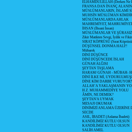
ELHAMDÜLİLLAH (Derken Ne D
FRANSA DAN İNANÇ ALANI
MÜSLÜMANLARIN, İSLAMİ Sİ
MUHSİN MÜSLÜMAN KİMDİ
MÜSLÜMANLARDA AHLAK
MAHREMİYET, MAHRUMİYET
İHSAN (İhsani İnsan)
MÜSLÜMANLAR VE ŞÜRASIZL
Zikir Matikten Sevgi, İyilik ve Fiki
SIRAT KÖPRÜSÜ (Sırat Köprüsün
DÜŞÜNSEL DONMA HALİ!!
Mübarek
DİNİ DÜŞÜNCE
DİNİ DÜŞÜNCEDE İSLAH
GÜNAH ALĞISI
ŞEYTAN TAŞLAMA
HARAM/ GÜNAH - MÜBAH- H
DİNİ İLKE Mİ, UYDURULMUŞ
DİNE KİM DARBE VURUYOR?
ALLAH’A YAKLAŞMANIN YO
H.Z. MUHAMMEDİYE YOLU
ÂMİN, NE DEMEK?
ŞEYTAN'A UYMAK
MESAJI OKUMAK
DİNİMİZİ ANLAMA ÜZERİNE
SECDE
ASIL, İBADET (Anlama İbadeti)
KANDİLİMİZ KUTLU OLSUN
KANDİLİMİZ KUTLU OLSUN
SALİH AMEL