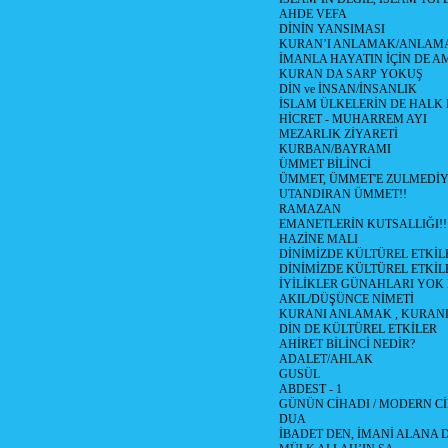
AHDE VEFA
DİNİN YANSIMASI
KURAN’I ANLAMAK/ANLA
İMANLA HAYATIN İÇİN DE A
KURAN DA SARP YOKUŞ
DİN ve İNSAN/İNSANLIK
İSLAM ÜLKELERİN DE HAL
HİCRET - MUHARREM AYI
MEZARLIK ZİYARETİ
KURBAN/BAYRAMI
ÜMMET BİLİNCİ
ÜMMET, ÜMMET'E ZULMEDİY
UTANDIRAN ÜMMET!!
RAMAZAN
EMANETLERİN KUTSALLIĞI!!
HAZİNE MALI
DİNİMİZDE KÜLTÜREL ETKİLE
DİNİMİZDE KÜLTÜREL ETKİLE
İYİLİKLER GÜNAHLARI YOK
AKIL/DÜŞÜNCE NİMETİ
KURANI ANLAMAK , KURA
DİN DE KÜLTÜREL ETKİLER
AHİRET BİLİNCİ NEDİR?
ADALET/AHLAK
GUSÜL
ABDEST - 1
GÜNÜN CİHADI / MODERN CİH
DUA
İBADET DEN, İMANİ ALANA D