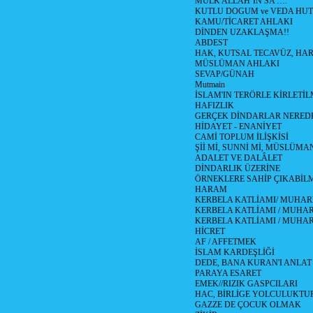
MÜLK ALLAH’IN SA ….
KUTLU DOGUM ve VEDA HUT
KAMU/TİCARET AHLAKI
DİNDEN UZAKLAŞMA!!
ABDEST
HAK, KUTSAL TECAVÜZ, HA
MÜSLÜMAN AHLAKI
SEVAP/GÜNAH
Mutmain
İSLAM'IN TERÖRLE KİRLETİL
HAFIZLIK
GERÇEK DİNDARLAR NERED
HİDAYET - ENANİYET
CAMİ TOPLUM İLİŞKİSİ
Şİİ Mİ, SUNNİ Mİ, MÜSLÜMAN
ADALET VE DALÂLET
DİNDARLIK ÜZERİNE
ÖRNEKLERE SAHİP ÇIKABİL
HARAM
KERBELA KATLİAMI/ MUHAR
KERBELA KATLİAMI / MUHARR
KERBELA KATLİAMI / MUHAR
HİCRET
AF / AFFETMEK
İSLAM KARDEŞLİĞİ
DEDE, BANA KURAN'I ANLAT
PARAYA ESARET
EMEK//RIZIK GASPCILARI
HAC, BİRLİGE YOLCULUKTU
GAZZE DE ÇOCUK OLMAK