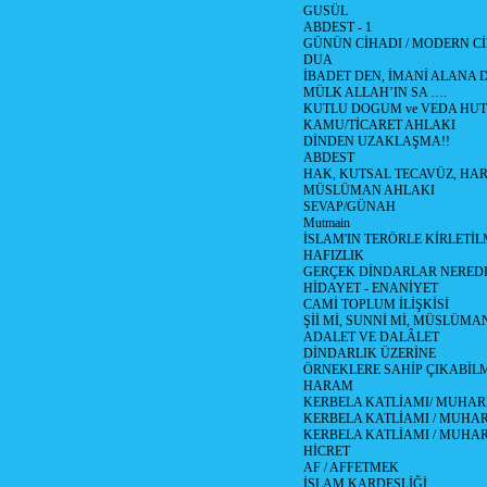
GUSÜL
ABDEST - 1
GÜNÜN CİHADI / MODERN CİH
DUA
İBADET DEN, İMANİ ALANA D
MÜLK ALLAH’IN SA ….
KUTLU DOGUM ve VEDA HUT
KAMU/TİCARET AHLAKI
DİNDEN UZAKLAŞMA!!
ABDEST
HAK, KUTSAL TECAVÜZ, HA
MÜSLÜMAN AHLAKI
SEVAP/GÜNAH
Mutmain
İSLAM'IN TERÖRLE KİRLETİL
HAFIZLIK
GERÇEK DİNDARLAR NERED
HİDAYET - ENANİYET
CAMİ TOPLUM İLİŞKİSİ
Şİİ Mİ, SUNNİ Mİ, MÜSLÜMAN
ADALET VE DALÂLET
DİNDARLIK ÜZERİNE
ÖRNEKLERE SAHİP ÇIKABİL
HARAM
KERBELA KATLİAMI/ MUHAR
KERBELA KATLİAMI / MUHARR
KERBELA KATLİAMI / MUHAR
HİCRET
AF / AFFETMEK
İSLAM KARDEŞLİĞİ