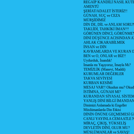
REGAİP KANDİLİ NASIL KU
AMENTÜ
ŞERİAT/ADALET İSTERİZ!!
GÜNAH, SUÇ ve CEZA
MÜRŞİDİMİZ
DİN DE, DİL ve ANLAM SORU
TAKLİDİ, TAHKİKİ İMAN!!!
GÖRÜNEN DİNCİ, GÖRÜNMEY
DİNİ DÜŞÜNCE ACISINDAN ATİ
AHLAK CIKARABİLMEK
İNSAN ve DİN
KAVRAMLARDA VE KURAN D
BEN ve O, ONLAR ve BİZ!!
Uydurduk, İnandık!
İmanla mı Yaşıyoruz, İmayla Mı?
TEMİZLİK (Manevi, Maddi)
KURUMLAR DEĞERLER
TAKVA SEVİYESİ
KURBAN KESİMİ
MESAJ VAR!! Okudun mu? Okud
İSTİMNA, GÜNAH MI?
KURANDAN SİYASAL SİSTEML
YANLIŞ DİNİ BİLGİ İMANDAN
Dinimizi Anlamada ki Engeller
Müslümanlarda Din Etkisi
DİNİN ÖNÜNE GEÇMEMESİ G
CANLI YAYINLA CEMAATLE
MİRAÇ, ÇIKIŞ, YÜKSELİŞ
DEVLETİN DİNİ, OLUR MU?
MÜSLÜMANLAR ve SAVAŞ!