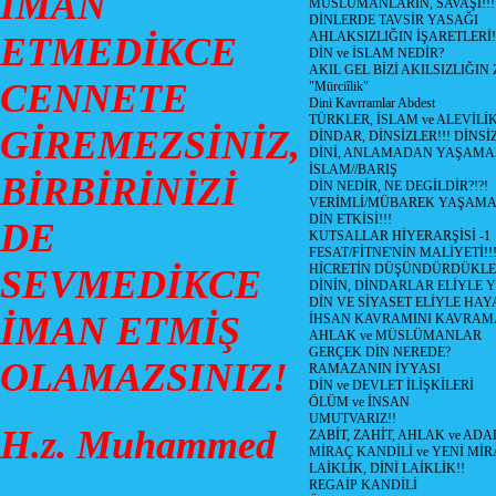
İMAN
MÜSLÜMANLARIN, SAVAŞI!!!
DİNLERDE TAVSİR YASAĞI
AHLAKSIZLIĞIN İŞARETLERİ!
ETMEDİKCE
DİN ve İSLAM NEDİR?
AKIL GEL BİZİ AKILSIZLIĞ
CENNETE
"Mürciîlik"
Dini Kavrramlar Abdest
TÜRKLER, İSLAM ve ALEVİLİ
GİREMEZSİNİZ,
DİNDAR, DİNSİZLER!!! DİNS
DİNİ, ANLAMADAN YAŞAM
İSLAM//BARIŞ
BİRBİRİNİZİ
DİN NEDİR, NE DEGİLDİR?!?!
VERİMLİ/MÜBAREK YAŞAMA
DİN ETKİSİ!!!
DE
KUTSALLAR HİYERARŞİSİ -1
FESAT/FİTNE'NİN MALİYETİ!!
HİCRETİN DÜŞÜNDÜRDÜKLE
SEVMEDİKCE
DİNİN, DİNDARLAR ELİYLE 
DİN VE SİYASET ELİYLE HA
İMAN ETMİŞ
İHSAN KAVRAMINI KAVRA
AHLAK ve MÜSLÜMANLAR
GERÇEK DİN NEREDE?
OLAMAZSINIZ!
RAMAZANIN İYYASI
DİN ve DEVLET İLİŞKİLERİ
ÖLÜM ve İNSAN
UMUTVARIZ!!
H.z. Muhammed
ZABİT, ZAHİT, AHLAK ve ADA
MİRAÇ KANDİLİ ve YENİ Mİ
LAİKLİK, DİNİ LAİKLİK!!
REGAİP KANDİLİ