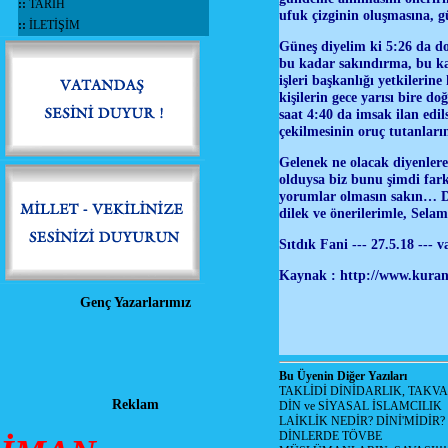
::
TARİH
ufuk çizginin oluşmasına,
::
İLETİŞİM
Güneş diyelim ki 5:26 da do
bu kadar sakındırma, bu kad
işleri başkanlığı yetkileri
kişilerin gece yarısı bire 
saat 4:40 da imsak ilan edi
çekilmesinin oruç tutanları
Gelenek ne olacak diyenlere
olduysa biz bunu şimdi far
yorumlar olmasın sakın… Diy
dilek ve önerilerimle, Sela
Sıtdık Fani --- 27.5.18 --- 
Kaynak : http://www.kuranm
Genç Yazarlarımız
Bu Üyenin Diğer Yazıları
TAKLİDİ DİNİDARLIK, TAKV
Reklam
DİN ve SİYASAL İSLAMCILIK
LAİKLİK NEDİR? DİNİ'MİDİR?
DİNLERDE TÖVBE