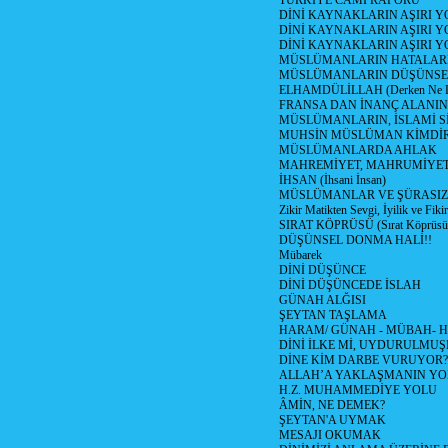
TÜRKİYE CAMİ RAPORU
DİNİ KAYNAKLARIN AŞIRI 
DİNİ KAYNAKLARIN AŞIRI Y
DİNİ KAYNAKLARIN AŞIRI
MÜSLÜMANLARIN HATALARI
MÜSLÜMANLARIN DÜŞÜNSEL
ELHAMDÜLİLLAH (Derken Ne D
FRANSA DAN İNANÇ ALANI
MÜSLÜMANLARIN, İSLAMİ Sİ
MUHSİN MÜSLÜMAN KİMDİ
MÜSLÜMANLARDA AHLAK
MAHREMİYET, MAHRUMİYET
İHSAN (İhsani İnsan)
MÜSLÜMANLAR VE ŞÜRASIZL
Zikir Matikten Sevgi, İyilik ve Fiki
SIRAT KÖPRÜSÜ (Sırat Köprüsün
DÜŞÜNSEL DONMA HALİ!!
Mübarek
DİNİ DÜŞÜNCE
DİNİ DÜŞÜNCEDE İSLAH
GÜNAH ALĞISI
ŞEYTAN TAŞLAMA
HARAM/ GÜNAH - MÜBAH- H
DİNİ İLKE Mİ, UYDURULMUŞ
DİNE KİM DARBE VURUYOR?
ALLAH’A YAKLAŞMANIN YO
H.Z. MUHAMMEDİYE YOLU
ÂMİN, NE DEMEK?
ŞEYTAN'A UYMAK
MESAJI OKUMAK