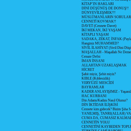
KİTAP’IN HAKLARI
DİNİ DÜŞÜNÜŞ DE DONUŞ!!
DÜNYEVİLEŞMEK!!!
MÜSLÜMANLARIN SORULARI
CENNETİ KOVMAK!!
DAVET (Cennete Davet)
İKİ MEKAN, İKİ YAŞAM
KİTAPLI YAŞAM
SADAKA, ZEKAT, İNFAK (Paylaş
Hanginiz MUHAMMED?
SİVİL İLAHİYAT (Sivil Dini Düş
MAŞALLAH - Maşallah Ne Demek
Cenaze Defni
İMAN İNSANI
ALLAHTAN UZAKLAŞMAK
HİCRET
Şahit miyiz, Şehit miyiz?
KIBLE (Kıblesizlik)
YERYÜZÜ MESCİDİ
BAYRAMLAR
KADER ANLAYIŞIMIZ - Yaşanılan
HAC KURBANI
Din Adamı/Kadını Nasıl Olunur?
DİN İKTİDAR İLİŞKİSİ
Cennete kim gidecek? Bizim Şıha S
YANILMIŞ, TANRI(ALLAH) VA
CUMA DA, CUMASIZ KALMAK
CENNETİN YOLU
CENNETİNİ KAYBEDEN TOPL