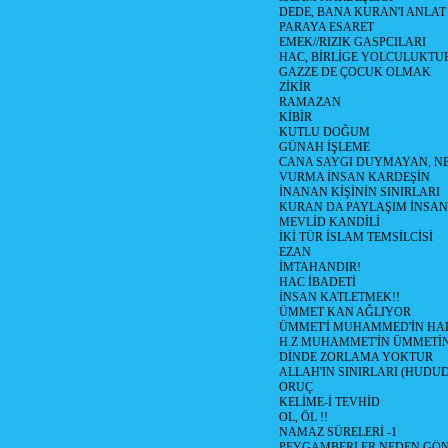
DEDE, BANA KURAN'I ANLAT
PARAYA ESARET
EMEK//RIZIK GASPCILARI
HAC, BİRLİGE YOLCULUKTU
GAZZE DE ÇOCUK OLMAK
ZİKİR
RAMAZAN
KİBİR
KUTLU DOĞUM
GÜNAH İŞLEME
CANA SAYGI DUYMAYAN, NE
VURMA İNSAN KARDEŞİN
İNANAN KİŞİNİN SINIRLARI
KURAN DA PAYLAŞIM İNSAN
MEVLİD KANDİLİ
İKİ TÜR İSLAM TEMSİLCİSİ
EZAN
İMTAHANDIR!
HAC İBADETİ
İNSAN KATLETMEK!!
ÜMMET KAN AĞLIYOR
ÜMMET'İ MUHAMMED'İN HALİ
H.Z MUHAMMET'İN ÜMMETİ
DİNDE ZORLAMA YOKTUR
ALLAH'IN SINIRLARI (HUDU
ORUÇ
KELİME-İ TEVHİD
OL, ÖL !!
NAMAZ SÜRELERİ -1
PEYGAMBERLER NEDEN GÖN