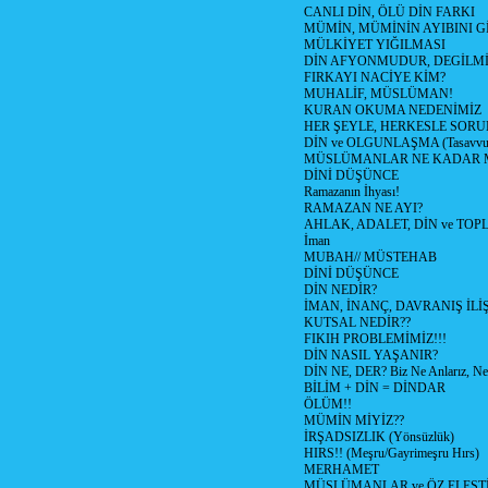
CANLI DİN, ÖLÜ DİN FARKI
MÜMİN, MÜMİNİN AYIBINI Gİ
MÜLKİYET YIĞILMASI
DİN AFYONMUDUR, DEGİLMİ
FIRKAYI NACİYE KİM?
MUHALİF, MÜSLÜMAN!
KURAN OKUMA NEDENİMİZ
HER ŞEYLE, HERKESLE SORU
DİN ve OLGUNLAŞMA (Tasavvufi
MÜSLÜMANLAR NE KADAR M
DİNİ DÜŞÜNCE
Ramazanın İhyası!
RAMAZAN NE AYI?
AHLAK, ADALET, DİN ve TO
İman
MUBAH// MÜSTEHAB
DİNİ DÜŞÜNCE
DİN NEDİR?
İMAN, İNANÇ, DAVRANIŞ İLİŞ
KUTSAL NEDİR??
FIKIH PROBLEMİMİZ!!!
DİN NASIL YAŞANIR?
DİN NE, DER? Biz Ne Anlarız, Ne
BİLİM + DİN = DİNDAR
ÖLÜM!!
MÜMİN MİYİZ??
İRŞADSIZLIK (Yönsüzlük)
HIRS!! (Meşru/Gayrimeşru Hırs)
MERHAMET
MÜSLÜMANLAR ve ÖZ ELEŞTİ