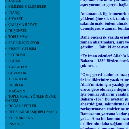
::
SAĞLIK
aşırı yorumlar gerçek bağl
::
BİLİMSEL GELİŞMELER
::
İNANÇ
Anlamamak ilgilenmemek ne 
yüklendiğine sık sık tanık
::
SİYASET
sakındırmak, önlem almak m
::
ÇALIŞMA HAYATI
dönüştüyse, o zaman bunla
::
DÜŞÜNSEL
::
TOPLUMSAL
Daha önceki ik yazıda örne
zaman abartmaları, aşırı y
::
SAGLIK İÇİN SPOR
görelim… Tabi ki önce aye
::
KİŞİSEL GELİŞİM
::
EKONOMİ
“Ey iman edenler! Allah’a ka
Bakara – 183” Bizden öncek
::
EGİTİM
çok net…
::
YARGIDAN
::
GÜVENLİK
“Oruç gecesi kadınlarınıza ya
::
TEKNOLOJİ
öz benliklerinize yazık etme
Allah'ın sizin için yazdığı ş
::
HOBİLER
orucu gece oluncaya değin t
::
MAĞAZİN
İşte bunlar Allah'ın yasakla
::
TOPLUMSAL YÖNLENDİRME
Bakara -187” Bu ayetten şu
HABERİ
abartıldığını, sakındırmak 
::
DOGAL AFETLER
zorlaştırmayın emirlerine 
::
ULUSLARARASI(DİPLOMASİ)
Ramazanın yarısına kadar ge
::
KÜLTÜR-SANAT
yok… Ama bu konunu uzun za
delillerinin daha sağlam o
::
İNSANLIK
gündeme alınmasını önerir