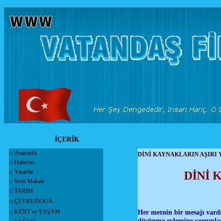
İÇERİK
::
Anasayfa
DİNİ KAYNAKLARIN AŞIRI
::
Haberler
::
Yazarlar
DİNİ 
::
Sesli Makale
::
TARIM
::
ÇEVRE/DOGA
::
KENT ve YAŞAM
Her metnin bir mesajı vard
düşünme eylemine yorumlam