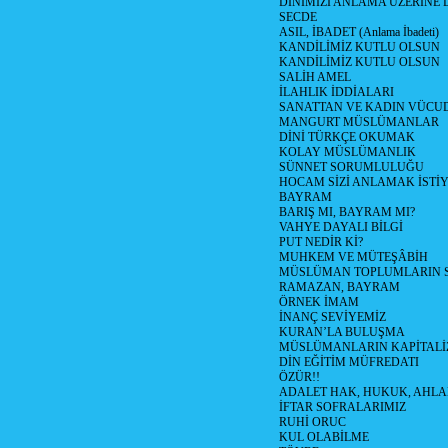
DİNİMİZİ ANLAMA ÜZERİNE
SECDE
ASIL, İBADET (Anlama İbadeti)
KANDİLİMİZ KUTLU OLSUN
KANDİLİMİZ KUTLU OLSUN
SALİH AMEL
İLAHLIK İDDİALARI
SANATTAN VE KADIN VÜC
MANGURT MÜSLÜMANLAR
DİNİ TÜRKÇE OKUMAK
KOLAY MÜSLÜMANLIK
SÜNNET SORUMLULUĞU
HOCAM SİZİ ANLAMAK İSTİ
BAYRAM
BARIŞ MI, BAYRAM MI?
VAHYE DAYALI BİLGİ
PUT NEDİR Kİ?
MUHKEM VE MÜTEŞÂBİH
MÜSLÜMAN TOPLUMLARIN 
RAMAZAN, BAYRAM
ÖRNEK İMAM
İNANÇ SEVİYEMİZ
KURAN’LA BULUŞMA
MÜSLÜMANLARIN KAPİTALİZ
DİN EĞİTİM MÜFREDATI
ÖZÜR!!
ADALET HAK, HUKUK, AHL
İFTAR SOFRALARIMIZ
RUHİ ORUC
KUL OLABİLME