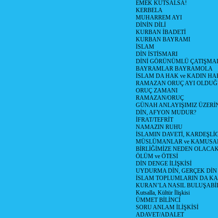
EMEK KUTSALSA!
KERBELA
MUHARREM AYI
DİNİN DİLİ
KURBAN İBADETİ
KURBAN BAYRAMI
İSLAM
DİN İSTİSMARI
DİNİ GÖRÜNÜMLÜ ÇATIŞMA
BAYRAMLAR BAYRAMOLA
İSLAM DA HAK ve KADIN HA
RAMAZAN ORUÇ AYI OLDUĞ
ORUÇ ZAMANI
RAMAZAN/ORUÇ
GÜNAH ANLAYIŞIMIZ ÜZERİ
DİN, AFYON MUDUR?
İFRAT/TEFRİT
NAMAZIN RUHU
İSLAMIN DAVETİ, KARDEŞLİ
MÜSLÜMANLAR ve KAMUSA
BİRLİĞİMİZE NEDEN OLAC
ÖLÜM ve ÖTESİ
DİN DENGE İLİŞKİSİ
UYDURMA DİN, GERÇEK DİN
İSLAM TOPLUMLARIN DA K
KURAN’LA NASIL BULUŞABİL
Kutsalla, Kültür İlişkisi
ÜMMET BİLİNCİ
SORU ANLAM İLİŞKİSİ
ADAVET/ADALET