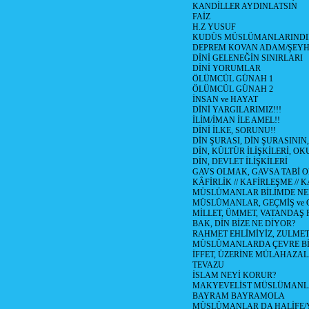
KANDİLLER AYDINLATSIN
FAİZ
H.Z YUSUF
KUDÜS MÜSLÜMANLARINDI
DEPREM KOVAN ADAM/ŞEY
DİNİ GELENEĞİN SINIRLARI
DİNİ YORUMLAR
ÖLÜMCÜL GÜNAH 1
ÖLÜMCÜL GÜNAH 2
İNSAN ve HAYAT
DİNİ YARGILARIMIZ!!!
İLİM/İMAN İLE AMEL!!
DİNİ İLKE, SORUNU!!
DİN ŞURASI, DİN ŞURASININ,
DİN, KÜLTÜR İLİŞKİLERİ, 
DİN, DEVLET İLİŞKİLERİ
GAVS OLMAK, GAVSA TABİ OLM
KÂFİRLİK // KAFİRLEŞME // 
MÜSLÜMANLAR BİLİMDE NED
MÜSLÜMANLAR, GEÇMİŞ ve 
MİLLET, ÜMMET, VATANDAŞ 
BAK, DİN BİZE NE DİYOR?
RAHMET EHLİMİYİZ, ZULMET 
MÜSLÜMANLARDA ÇEVRE Bİ
İFFET, ÜZERİNE MÜLAHAZA
TEVAZU
İSLAM NEYİ KORUR?
MAKYEVELİST MÜSLÜMANL
BAYRAM BAYRAMOLA
MÜSLÜMANLAR DA HALİFE/Y