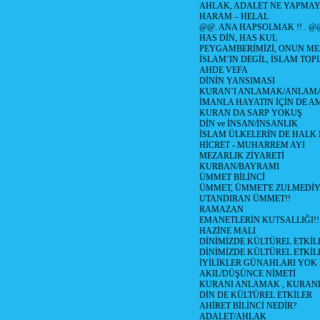
AHLAK, ADALET NE YAPMAY
HARAM – HELAL
@@. ANA HAPSOLMAK !! . @
HAS DİN, HAS KUL
PEYGAMBERİMİZİ, ONUN ME
İSLAM’IN DEGİL, İSLAM TO
AHDE VEFA
DİNİN YANSIMASI
KURAN’I ANLAMAK/ANLA
İMANLA HAYATIN İÇİN DE A
KURAN DA SARP YOKUŞ
DİN ve İNSAN/İNSANLIK
İSLAM ÜLKELERİN DE HAL
HİCRET - MUHARREM AYI
MEZARLIK ZİYARETİ
KURBAN/BAYRAMI
ÜMMET BİLİNCİ
ÜMMET, ÜMMET'E ZULMEDİY
UTANDIRAN ÜMMET!!
RAMAZAN
EMANETLERİN KUTSALLIĞI!!
HAZİNE MALI
DİNİMİZDE KÜLTÜREL ETKİLE
DİNİMİZDE KÜLTÜREL ETKİLE
İYİLİKLER GÜNAHLARI YOK
AKIL/DÜŞÜNCE NİMETİ
KURANI ANLAMAK , KURA
DİN DE KÜLTÜREL ETKİLER
AHİRET BİLİNCİ NEDİR?
ADALET/AHLAK