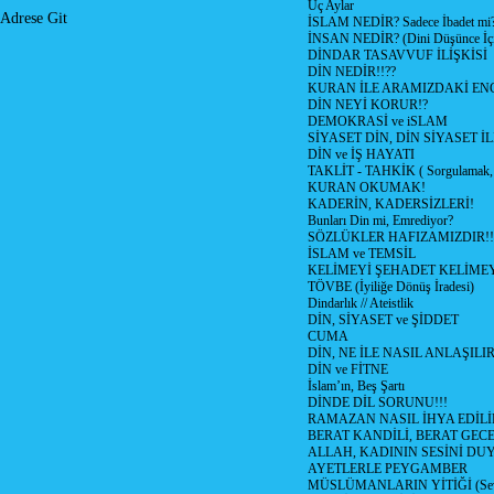
Üç Aylar
Adrese Git
İSLAM NEDİR? Sadece İbadet mi
İNSAN NEDİR? (Dini Düşünce İç
DİNDAR TASAVVUF İLİŞKİSİ
DİN NEDİR!!??
KURAN İLE ARAMIZDAKİ ENG
DİN NEYİ KORUR!?
DEMOKRASİ ve iSLAM
SİYASET DİN, DİN SİYASET İL
DİN ve İŞ HAYATI
TAKLİT - TAHKİK ( Sorgulamak, 
KURAN OKUMAK!
KADERİN, KADERSİZLERİ!
Bunları Din mi, Emrediyor?
SÖZLÜKLER HAFIZAMIZDIR!!
İSLAM ve TEMSİL
KELİMEYİ ŞEHADET KELİMEY
TÖVBE (İyiliğe Dönüş İradesi)
Dindarlık // Ateistlik
DİN, SİYASET ve ŞİDDET
CUMA
DİN, NE İLE NASIL ANLAŞILIR
DİN ve FİTNE
İslam’ın, Beş Şartı
DİNDE DİL SORUNU!!!
RAMAZAN NASIL İHYA EDİLİ
BERAT KANDİLİ, BERAT GECE
ALLAH, KADININ SESİNİ DU
AYETLERLE PEYGAMBER
MÜSLÜMANLARIN YİTİĞİ (Sev