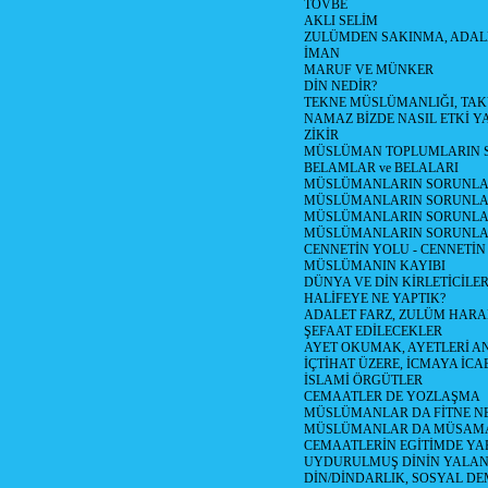
TÖVBE
AKLI SELİM
ZULÜMDEN SAKINMA, ADAL
İMAN
MARUF VE MÜNKER
DİN NEDİR?
TEKNE MÜSLÜMANLIĞI, TA
NAMAZ BİZDE NASIL ETKİ Y
ZİKİR
MÜSLÜMAN TOPLUMLARIN S
BELAMLAR ve BELALARI
MÜSLÜMANLARIN SORUNLARI
MÜSLÜMANLARIN SORUNLAR
MÜSLÜMANLARIN SORUNLARI
MÜSLÜMANLARIN SORUNLA
CENNETİN YOLU - CENNETİN
MÜSLÜMANIN KAYIBI
DÜNYA VE DİN KİRLETİCİLER
HALİFEYE NE YAPTIK?
ADALET FARZ, ZULÜM HAR
ŞEFAAT EDİLECEKLER
AYET OKUMAK, AYETLERİ 
İÇTİHAT ÜZERE, İCMAYA İCA
İSLAMİ ÖRGÜTLER
CEMAATLER DE YOZLAŞMA
MÜSLÜMANLAR DA FİTNE N
MÜSLÜMANLAR DA MÜSAM
CEMAATLERİN EGİTİMDE YA
UYDURULMUŞ DİNİN YALA
DİN/DİNDARLIK, SOSYAL D