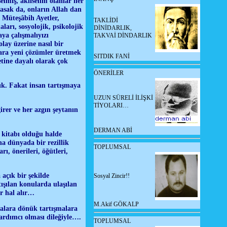
elmiş, aklıselim olanlar her
asak da, onların Allah dan
 Müteşâbih Ayetler,
TAKLİDİ
ları, sosyolojik, psikolojik
DİNİDARLIK,
ya çalışmalıyızı
TAKVAİ DİNDARLIK
olay üzerine nasıl bir
lara yeni çözümler üretmek
SITDIK FANİ
tine dayalı olarak çok
ÖNERİLER
dık. Fakat insan tartışmaya
UZUN SÜRELİ İLİŞKİ
TİYOLARI…
irer ve her azgın şeytanın
DERMAN ABİ
r kitabı olduğu halde
a dünyada bir rezillik
TOPLUMSAL
, önerileri, öğütleri,
açık bir şekilde
Sosyal Zincir!!
tışılan konularda ulaşılan
r hal alır…
M.Akif GÖKALP
malara dönük tartışmalara
yardımcı olması dileğiyle….
TOPLUMSAL