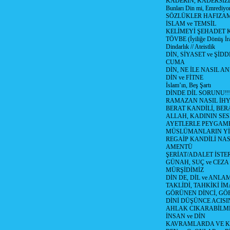
KADERİN, KADERSİZL
Bunları Din mi, Emrediyo
SÖZLÜKLER HAFIZAM
İSLAM ve TEMSİL
KELİMEYİ ŞEHADET 
TÖVBE (İyiliğe Dönüş İra
Dindarlık // Ateistlik
DİN, SİYASET ve ŞİDD
CUMA
DİN, NE İLE NASIL AN
DİN ve FİTNE
İslam’ın, Beş Şartı
DİNDE DİL SORUNU!!
RAMAZAN NASIL İHYA
BERAT KANDİLİ, BER
ALLAH, KADININ SE
AYETLERLE PEYGAM
MÜSLÜMANLARIN YİTİ
REGAİP KANDİLİ NA
AMENTÜ
ŞERİAT/ADALET İSTER
GÜNAH, SUÇ ve CEZA
MÜRŞİDİMİZ
DİN DE, DİL ve ANLA
TAKLİDİ, TAHKİKİ İM
GÖRÜNEN DİNCİ, GÖ
DİNİ DÜŞÜNCE ACISIN
AHLAK CIKARABİLM
İNSAN ve DİN
KAVRAMLARDA VE K