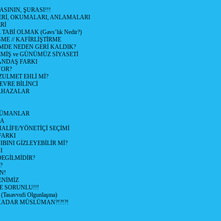
ASININ, ŞURASI!!!
LERİ, OKUMALARI, ANLAMALARI
Rİ
ABİ OLMAK (Gavs’lık Nedir?)
ŞME // KAFİRLİŞTİRME
DE NEDEN GERİ KALDIK?
İŞ ve GÜNÜMÜZ SİYASETİ
ANDAŞ FARKI
YOR?
ZULMET EHLİ Mİ?
VRE BİLİNCİ
LAHAZALAR
LÜMANLAR
LA
LİFE/YÖNETİÇİ SEÇİMİ
FARKI
BINI GİZLEYEBİLİR Mİ?
I
EGİLMİDİR?
?
N!
NİMİZ
E SORUNLU!!!
asavvufi Olgunlaşma)
ADAR MÜSLÜMAN?!?!?!