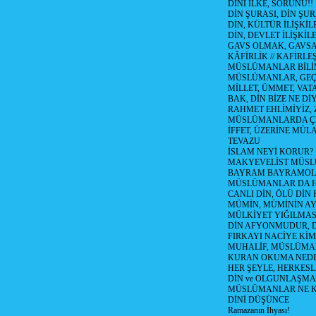
DİNİ İLKE, SORUNU!!
DİN ŞURASI, DİN ŞUR
DİN, KÜLTÜR İLİŞKİ
DİN, DEVLET İLİŞKİLE
GAVS OLMAK, GAVSA T
KÂFİRLİK // KAFİRLE
MÜSLÜMANLAR BİLİM
MÜSLÜMANLAR, GEÇM
MİLLET, ÜMMET, VAT
BAK, DİN BİZE NE Dİ
RAHMET EHLİMİYİZ, 
MÜSLÜMANLARDA ÇE
İFFET, ÜZERİNE MÜ
TEVAZU
İSLAM NEYİ KORUR?
MAKYEVELİST MÜS
BAYRAM BAYRAMO
MÜSLÜMANLAR DA HA
CANLI DİN, ÖLÜ DİN 
MÜMİN, MÜMİNİN AYI
MÜLKİYET YIĞILMAS
DİN AFYONMUDUR, D
FIRKAYI NACİYE KİM
MUHALİF, MÜSLÜMA
KURAN OKUMA NEDE
HER ŞEYLE, HERKESL
DİN ve OLGUNLAŞMA (T
MÜSLÜMANLAR NE K
DİNİ DÜŞÜNCE
Ramazanın İhyası!