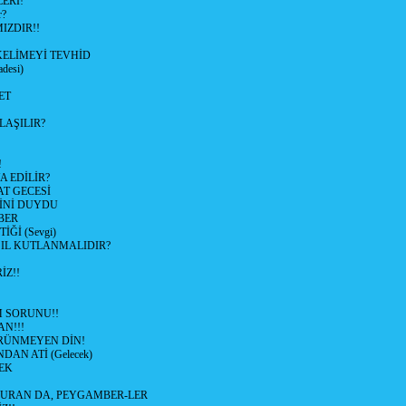
ERİ!
r?
IZDIR!!
KELİMEYİ TEVHİD
desi)
ET
LAŞILIR?
!
 EDİLİR?
AT GECESİ
SİNİ DUYDU
BER
Ğİ (Sevgi)
SIL KUTLANMALIDIR?
İZ!!
M SORUNU!!
AN!!!
RÜNMEYEN DİN!
DAN ATİ (Gelecek)
EK
URAN DA, PEYGAMBER-LER