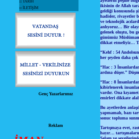
ayetlerin peşine bil
::
TARİH
ikisinin de Allah ta
::
İLETİŞİM
geldiği konusunda ş
hadisler, rivayetler
ve teknolojik acılar
anlıyoruz… Bir olayı 
gelenek oluştu, bu 
günümüz Müslümanları
dikkat etmeliyiz… T
“Kehf : 54 Andolsun,
her şeyden daha çok
“Hac : 3 İnsanlardan
ardına düşer.” Düş
“Hac : 8 İnsanlardan 
kibirlenerek insanla
vardır. Ona kıyamet 
Genç Yazarlarımız
emirleri dikkate alal
Bu ayetlerden anlaşı
yapmamalı, bazı tartı
sonuc topluma sunmal
Reklam
Tartışmaya evet, ras
hayır… tartışmalarım
Selam ve sevgilerim