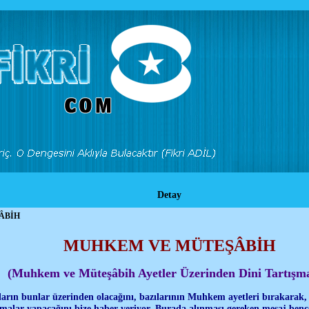
Detay
ÂBİH
MUHKEM VE MÜTEŞÂBİH
(Muhkem ve Müteşâbih Ayetler Üzerinden Dini Tartışma
arın bunlar üzerinden olacağını, bazılarının Muhkem ayetleri bırakarak,
ışmalar yapacağını bize haber veriyor. Burada alınması gereken mesaj be