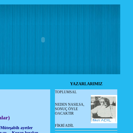
YAZARLARIMIZ
TOPLUMSAL
NEDEN NASILSA,
SONUÇ ÖYLE
OACAKTIR
lar)
FİKRİ ADİL
 Müteşabih ayetler
nce şu… Kuran bırakın