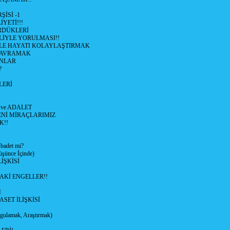
İSİ -1
İYETİ!!!
RDÜKLERİ
LİYLE YORULMASI!!
İYLE HAYATI KOLAYLAŞTIRMAK
KAVRAMAK
NLAR
?
LERİ
 ve ADALET
ENİ MİRAÇLARIMIZ
K!!
adet mi?
ünce İçinde)
İŞKİSİ
AKİ ENGELLER!!
M
ASET İLİŞKİSİ
ulamak, Araştırmak)