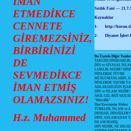
İMAN
Sıtdık Fani --- 21.7
ETMEDİKCE
Kaynaklar
CENNETE
1-
http://kuran.d
GİREMEZSİNİZ,
2- Diyanet İşleri 
BİRBİRİNİZİ
Bu Üyenin Diğer Yazılar
DE
TAKLİDİ DİNİDARLIK
DİN ve SİYASAL İSLA
LAİKLİK NEDİR? DİNİ
SEVMEDİKCE
DİNLERDE TÖVBE
MÜSLÜMANLARIN, SA
DİNLERDE TAVSİR YA
İMAN ETMİŞ
AHLAKSIZLIĞIN İŞAR
DİN ve İSLAM NEDİR?
AKIL GEL BİZİ AKIL
OLAMAZSINIZ!
"Mürciîlik"
Dini Kavrramlar Abdest
TÜRKLER, İSLAM ve A
DİNDAR, DİNSİZLER!!
H.z. Muhammed
DİNİ, ANLAMADAN 
İSLAM//BARIŞ
DİN NEDİR, NE DEGİLD
VERİMLİ/MÜBAREK 