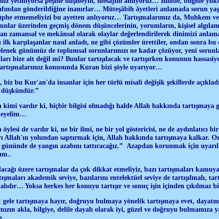
giniz yetmiyorsa peşine düşmeyin, mesajını anlıyoruz… İlimde, bilgide yüks
rafından gönderildiğine inanırlar… Müteşâbih âyetleri anlamada sorun yaş
üphe etmemeliyizi bu ayetten anlıyoruz… Tartışmalarımız da, Muhkem ve
 bunlar üzerinden geçmiş dönem düşüncelerinin, yorumların, kişisel algılama
dan zamansal ve mekânsal olarak olaylar değerlendirilerek dinimizi anlama
ilk karşılaşanlar nasıl anladı, ne gibi çözümler ürettiler, ondan sonra bu 
gelenek günümüz de toplumsal sorunlarımızı ne kadar çözüyor, yeni sorun
 bize ait değil mi? Bunlar tartışılacak ve tartışırken konunun hassasiye
artışmalarımız konusunda Kuran bizi şöyle uyarıyor…
 biz bu Kur'an'da insanlar için her türlü misali değişik şekillerde açıkla
 düşkündür.”
 kimi vardır ki, hiçbir bilgisi olmadığı halde Allah hakkında tartışmaya g
meyelim…
öylesi de vardır ki, ne bir ilmi, ne bir yol göstericisi, ne de aydınlatıcı bi
rı Allah'ın yolundan saptırmak için, Allah hakkında tartışmaya kalkar. On
gününde de yangın azabını tattıracağız.” Azapdan korunmak için uyarıları
ım..
lacağı üzere tartışmalar da çok dikkat etmeliyiz, bazı tartışmaları kamuya 
şmaları akademik seviye, bazılarını entelektüel seviye de tartışılmalı, tar
ıdır… Yoksa herkes her konuyu tartışır ve sonuç işin içinden çıkılmaz bi
t gele tartışmaya hayır, doğruyu bulmaya yönelik tartışmaya evet, dayat
ızın akla, bilgiye, delile dayalı olarak iyi, güzel ve doğruyu bulmamıza 
le…