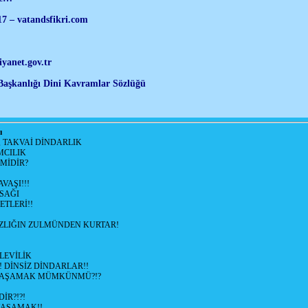
.17 – vatandsfikri.com
iyanet.gov.tr
Başkanlığı Dini Kavramlar Sözlüğü
ı
, TAKVAİ DİNDARLIK
MCILIK
'MİDİR?
VAŞI!!!
SAĞI
ETLERİ!!
SIZLIĞIN ZULMÜNDEN KURTAR!
LEVİLİK
! DİNSİZ DİNDARLAR!!
YAŞAMAK MÜMKÜNMÜ?!?
İR?!?!
YAŞAMAK!!