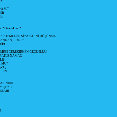
Z!!
yla Mı?
di)
ER
u? Okuduk mu?
SİSTEMLERE, SİYASİ/DİNİ DÜŞÜNME
MANDAN, EDER!!
ller
MESİ GEREKİRKEN GEÇENLER!
MAATLE NAMAZ
LİŞ
R MU?
VAŞ!
TSIN
ARINDIR
M/ŞEYH
IRLARI
!
!