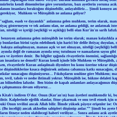
şünürlerin kendi dönemlerine göre yorumlarını, bazı ayetlerin yoruma acı
anını insanlara bıraktığını düşünebilir, anlayabiliriz… Şimdi konuyu an
gerekiyor, Muhkem ve Müteşâbih ne anlama geliyor?
sağlam, esaslı ve dayanıklı" anlamına gelen muhkem, terim olarak, manas
tiyaç göstermeyen ve tek anlamı olan, ne anlama geldiği, ne anlatmak istedi
n, niteliği ve içeriği (seçikliği ve açıklığı) belli olan Kur'ân'ın sarih lafız
 benzeyen anlamına gelen müteşâbih ise terim olarak; manası kolaylıkla a
 bunlardan birini tayin edebilmek için haricî bir delile ihtiyaç duyulan, 
 bakışta anlaşılmayan, manası açık ve net olmayan, niteliği (seçikliği) belli 
 ayında değil de ramazan ayında oruç tutulması ve namazların sayısı gibi
a ve âyetlere denir. Bu bilgiler ışığında rivayetlerin önemini, sağlamlığı
an insanlara ne demeli? Kuran kendi içinde bile Muhkem ve Müteşâbih, a
en, rivayetlerle Kuran anlaşılmalı diyenlere bu konu üzerine tekrar d
 ne düşündüklerine kısaca değinirsek anlama cabamıza katkı sunacağını, d
atkılar sunacağını düşünüyoruz… Fıkıhçıların usulüne göre Muhkem; mana
zın, tevil, tahsîs ve neshe ihtimali yoktur. Müteşâbih ise, hükme delaleti k
an bilinebilen lafızdır. Ben bizim de kapalı anlamları anlayacağımızı dü
a çalışmamıza devam ediyoruz…
 Kitab'ı indiren O'dur. Onun (Kur'an'ın) bazı âyetleri muhkemdir ki, bun
ihtir. Kalplerinde eğrilik olanlar, fitne çıkarmak ve onu tevil etmek için 
buki Onun tevilini ancak Allah bilir. İlimde yüksek pâyeye erişenler ise: 
r. (Bu inceliği) ancak aklıselim sahipleri düşünüp anlar.”” Şimdi bu ayete
arın fitneye neden olabilecegi haberi veriliyor… Sonra anlamı acık ayetle