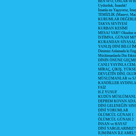
BEN ve O, ONLAR ve Bİ
Uydurduk, İnandık!
İmanla mı Yaşıyoruz, İma
TEMİZLİK (Manevi, Mad
KURUMLAR DEĞERL
TAKVA SEVİYESİ
KURBAN KESİMİ
MESAJ VAR!! Okudun m
İSTİMNA, GÜNAH MI?
KURANDAN SİYASAL 
YANLIŞ DİNİ BİLGİ İ
Dinimizi Anlamada ki Enge
Müslümanlarda Din Etkisi
DİNİN ÖNÜNE GEÇME
CANLI YAYINLA CE
MİRAÇ, ÇIKIŞ, YÜKSE
DEVLETİN DİNİ, OLU
MÜSLÜMANLAR ve SA
KANDİLLER AYDINLA
FAİZ
H.Z YUSUF
KUDÜS MÜSLÜMANL
DEPREM KOVAN ADA
DİNİ GELENEĞİN SIN
DİNİ YORUMLAR
ÖLÜMCÜL GÜNAH 1
ÖLÜMCÜL GÜNAH 2
İNSAN ve HAYAT
DİNİ YARGILARIMIZ!!
İLİM/İMAN İLE AMEL!