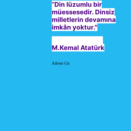
“Din lüzumlu bir
müessesedir. Dinsiz
milletlerin devamına
imkân yoktur."
M.Kemal Atatürk
Adrese Git