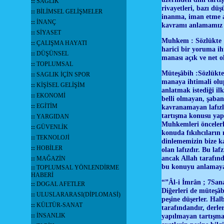
::
SAĞLIK
rivayetleri, bazı dü
::
BİLİMSEL GELİŞMELER
inanma, iman etme al
::
İNANÇ
kavramı anlamamız 
::
SİYASET
Muhkem : Sözlükte "
::
ÇALIŞMA HAYATI
haricî bir yoruma ih
::
DÜŞÜNSEL
manası açık ve net ola
::
TOPLUMSAL
Müteşâbih :Sözlükte
::
SAGLIK İÇİN SPOR
manaya ihtimali olup
::
KİŞİSEL GELİŞİM
anlatmak istediği ilk
::
EKONOMİ
belli olmayan, şaban
::
EGİTİM
kavranamayan lafızlar
tartışma konusu yap
::
YARGIDAN
Muhkemleri öncelerk
::
GÜVENLİK
konuda fıkıhcıların
::
TEKNOLOJİ
dinlememizin bize k
::
HOBİLER
olan lafızdır. Bu laf
ancak Allah tarafınd
::
MAĞAZİN
bu konuyu anlamay
::
TOPLUMSAL YÖNLENDİRME
HABERİ
“”Âl-i İmrân ; 7Sana
::
DOGAL AFETLER
Diğerleri de müteşâb
::
ULUSLARARASI(DİPLOMASİ)
peşine düşerler. Hal
::
KÜLTÜR-SANAT
tarafındandır, derle
::
İNSANLIK
yapılmayan tartışmal