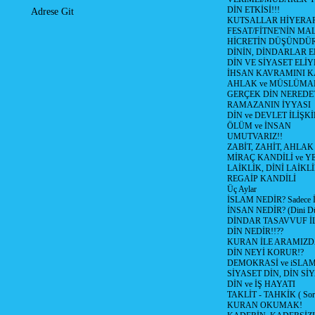
DİN ETKİSİ!!!
Adrese Git
KUTSALLAR HİYERARŞ
FESAT/FİTNE'NİN MAL
HİCRETİN DÜŞÜNDÜ
DİNİN, DİNDARLAR E
DİN VE SİYASET EL
İHSAN KAVRAMINI 
AHLAK ve MÜSLÜMA
GERÇEK DİN NEREDE
RAMAZANIN İYYASI
DİN ve DEVLET İLİŞKİ
ÖLÜM ve İNSAN
UMUTVARIZ!!
ZABİT, ZAHİT, AHLAK
MİRAÇ KANDİLİ ve Y
LAİKLİK, DİNİ LAİKLİ
REGAİP KANDİLİ
Üç Aylar
İSLAM NEDİR? Sadece İb
İNSAN NEDİR? (Dini Düş
DİNDAR TASAVVUF İL
DİN NEDİR!!??
KURAN İLE ARAMIZD
DİN NEYİ KORUR!?
DEMOKRASİ ve iSLA
SİYASET DİN, DİN SİY
DİN ve İŞ HAYATI
TAKLİT - TAHKİK ( Sorg
KURAN OKUMAK!