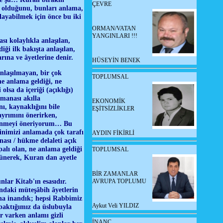
ÇEVRE
k olduğunu, bunları anlama,
layabilmek için önce bu iki
ORMAN/VATAN
YANGINLARI !!!
ı kolaylıkla anlaşılan,
ği ilk bakışta anlaşılan,
larına ve âyetlerine denir.
HÜSEYİN BENEK
nlaşılmayan, bir çok
TOPLUMSAL
ne anlama geldiği, ne
olsa da içeriği (açıklığı)
 manası akılla
EKONOMİK
nı, kaynaklığını bile
EŞİTSİZLİKLER
yrımını önerirken,
üşünmeyi öneriyorum… Bu
inimizi anlamada çok tarafı
AYDIN FİKİRLİ
sı / hükme delaleti açık
apalı olan, ne anlama geldiği
TOPLUMSAL
şünerek, Kuran dan ayetle
BİR ZAMANLAR
lar Kitab'ın esasıdır.
AVRUPA TOPLUMU
ondaki müteşâbih âyetlerin
Ona inandık; hepsi Rabbimiz
Aykut Veli YILDIZ
 baktığımız da üslubuyla
r varken anlamı gizli
İNANÇ