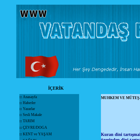
İÇERİK
::
Anasayfa
MUHKEM VE MÜTEŞ
::
Haberler
::
Yazarlar
::
Sesli Makale
::
TARIM
::
ÇEVRE/DOGA
::
KENT ve YAŞAM
Kuran dini tartışmal
üzerinden dini tart