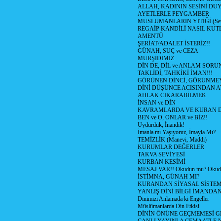
ALLAH, KADININ SESİNİ DU
AYETLERLE PEYGAMBER
MÜSLÜMANLARIN YİTİĞİ (Sev
REGAİP KANDİLİ NASIL KU
AMENTÜ
ŞERİAT/ADALET İSTERİZ!!
GÜNAH, SUÇ ve CEZA
MÜRŞİDİMİZ
DİN DE, DİL ve ANLAM SORU
TAKLİDİ, TAHKİKİ İMAN!!!
GÖRÜNEN DİNCİ, GÖRÜNMEY
DİNİ DÜŞÜNCE ACISINDAN ATİ
AHLAK CIKARABİLMEK
İNSAN ve DİN
KAVRAMLARDA VE KURAN D
BEN ve O, ONLAR ve BİZ!!
Uydurduk, İnandık!
İmanla mı Yaşıyoruz, İmayla Mı?
TEMİZLİK (Manevi, Maddi)
KURUMLAR DEĞERLER
TAKVA SEVİYESİ
KURBAN KESİMİ
MESAJ VAR!! Okudun mu? Okud
İSTİMNA, GÜNAH MI?
KURANDAN SİYASAL SİSTEML
YANLIŞ DİNİ BİLGİ İMANDAN
Dinimizi Anlamada ki Engeller
Müslümanlarda Din Etkisi
DİNİN ÖNÜNE GEÇMEMESİ G