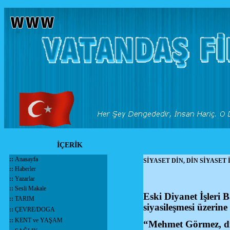
İÇERİK
::
Anasayfa
SİYASET DİN, DİN SİYASET 
::
Haberler
::
Yazarlar
::
Sesli Makale
Eski Diyanet İşleri 
::
TARIM
siyasileşmesi üzeri
::
ÇEVRE/DOGA
::
KENT ve YAŞAM
“Mehmet Görmez, dini