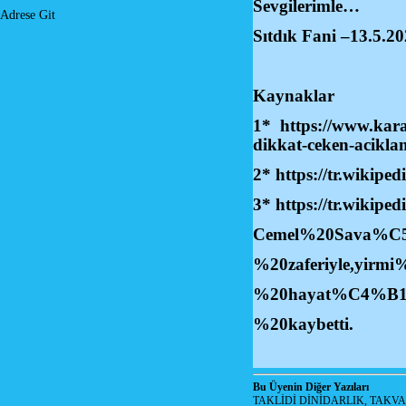
Sevgilerimle…
Adrese Git
Sıtdık Fani –13.5.2
Kaynaklar
1*
https://www.kara
dikkat-ceken-acikl
2*
https://tr.wikip
3*
https://tr.wikipe
Cemel%20Sava%C
%20zaferiyle,
yirmi
%20hayat%C4%B
%20kaybetti
.
Bu Üyenin Diğer Yazıları
TAKLİDİ DİNİDARLIK, TAKV