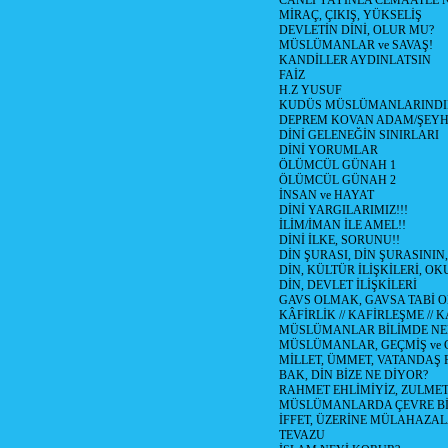
CANLI YAYINLA CEMAATLE
MİRAÇ, ÇIKIŞ, YÜKSELİŞ
DEVLETİN DİNİ, OLUR MU?
MÜSLÜMANLAR ve SAVAŞ!
KANDİLLER AYDINLATSIN
FAİZ
H.Z YUSUF
KUDÜS MÜSLÜMANLARINDI
DEPREM KOVAN ADAM/ŞEY
DİNİ GELENEĞİN SINIRLARI
DİNİ YORUMLAR
ÖLÜMCÜL GÜNAH 1
ÖLÜMCÜL GÜNAH 2
İNSAN ve HAYAT
DİNİ YARGILARIMIZ!!!
İLİM/İMAN İLE AMEL!!
DİNİ İLKE, SORUNU!!
DİN ŞURASI, DİN ŞURASININ,
DİN, KÜLTÜR İLİŞKİLERİ, 
DİN, DEVLET İLİŞKİLERİ
GAVS OLMAK, GAVSA TABİ OLM
KÂFİRLİK // KAFİRLEŞME // 
MÜSLÜMANLAR BİLİMDE NED
MÜSLÜMANLAR, GEÇMİŞ ve 
MİLLET, ÜMMET, VATANDAŞ 
BAK, DİN BİZE NE DİYOR?
RAHMET EHLİMİYİZ, ZULMET 
MÜSLÜMANLARDA ÇEVRE Bİ
İFFET, ÜZERİNE MÜLAHAZA
TEVAZU