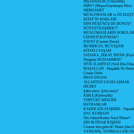
İRŞADSIZLIK (Yönsüzlük)
HIRS!! (Meşru/Gayrimeşru Hırs)
MERHAMET
MÜSLÜMANLAR ve ÖZ ELEŞTİ
KİTAP’IN HAKLARI
DİNİ DÜŞÜNÜŞ DE DONUŞ!!
DÜNYEVİLEŞMEK!!!
MÜSLÜMANLARIN SORULARI
CENNETİ KOVMAK!!
DAVET (Cennete Davet)
İKİ MEKAN, İKİ YAŞAM
KİTAPLI YAŞAM
SADAKA, ZEKAT, İNFAK (Paylaş
Hanginiz MUHAMMED?
SİVİL İLAHİYAT (Sivil Dini Düş
MAŞALLAH - Maşallah Ne Demek
Cenaze Defni
İMAN İNSANI
ALLAHTAN UZAKLAŞMAK
HİCRET
Şahit miyiz, Şehit miyiz?
KIBLE (Kıblesizlik)
YERYÜZÜ MESCİDİ
BAYRAMLAR
KADER ANLAYIŞIMIZ - Yaşanılan
HAC KURBANI
Din Adamı/Kadını Nasıl Olunur?
DİN İKTİDAR İLİŞKİSİ
Cennete kim gidecek? Bizim Şıha S
YANILMIŞ, TANRI(ALLAH) VA