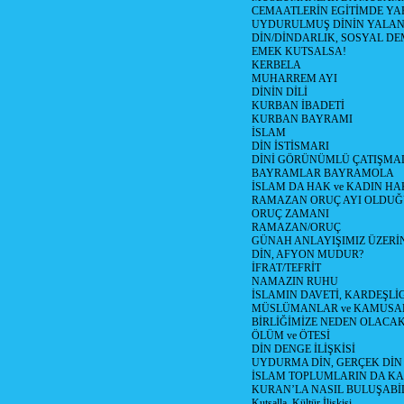
CEMAATLERİN EGİTİMDE YA
UYDURULMUŞ DİNİN YALA
DİN/DİNDARLIK, SOSYAL D
EMEK KUTSALSA!
KERBELA
MUHARREM AYI
DİNİN DİLİ
KURBAN İBADETİ
KURBAN BAYRAMI
İSLAM
DİN İSTİSMARI
DİNİ GÖRÜNÜMLÜ ÇATIŞMA
BAYRAMLAR BAYRAMOLA
İSLAM DA HAK ve KADIN HA
RAMAZAN ORUÇ AYI OLDUĞ
ORUÇ ZAMANI
RAMAZAN/ORUÇ
GÜNAH ANLAYIŞIMIZ ÜZERİ
DİN, AFYON MUDUR?
İFRAT/TEFRİT
NAMAZIN RUHU
İSLAMIN DAVETİ, KARDEŞLİ
MÜSLÜMANLAR ve KAMUSA
BİRLİĞİMİZE NEDEN OLAC
ÖLÜM ve ÖTESİ
DİN DENGE İLİŞKİSİ
UYDURMA DİN, GERÇEK DİN
İSLAM TOPLUMLARIN DA K
KURAN’LA NASIL BULUŞABİL
Kutsalla, Kültür İlişkisi