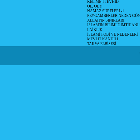
KELİME-İ TEVHİD
OL, ÖL !!
NAMAZ SÜRELERİ -1
PEYGAMBERLER NEDEN GÖN
ALLAH'IN SINIRLARI
İSLAM'IN BİLİMLE İMTİHANI!
LAİKLİK
İSLAMİ FOBİ VE NEDENLERİ
MEVLİT KANDİLİ
TAKVA ELBİSESİ