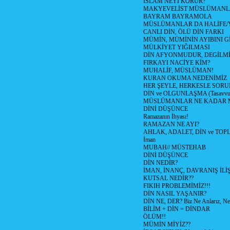
İSLAM NEYİ KORUR?
MAKYEVELİST MÜSLÜMANL
BAYRAM BAYRAMOLA
MÜSLÜMANLAR DA HALİFE/Y
CANLI DİN, ÖLÜ DİN FARKI
MÜMİN, MÜMİNİN AYIBINI Gİ
MÜLKİYET YIĞILMASI
DİN AFYONMUDUR, DEGİLMİ
FIRKAYI NACİYE KİM?
MUHALİF, MÜSLÜMAN!
KURAN OKUMA NEDENİMİZ
HER ŞEYLE, HERKESLE SORU
DİN ve OLGUNLAŞMA (Tasavvufi
MÜSLÜMANLAR NE KADAR M
DİNİ DÜŞÜNCE
Ramazanın İhyası!
RAMAZAN NE AYI?
AHLAK, ADALET, DİN ve TO
İman
MUBAH// MÜSTEHAB
DİNİ DÜŞÜNCE
DİN NEDİR?
İMAN, İNANÇ, DAVRANIŞ İLİŞ
KUTSAL NEDİR??
FIKIH PROBLEMİMİZ!!!
DİN NASIL YAŞANIR?
DİN NE, DER? Biz Ne Anlarız, Ne
BİLİM + DİN = DİNDAR
ÖLÜM!!
MÜMİN MİYİZ??