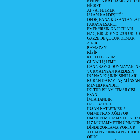
KERBELA KATLİAMI / MUHAR
HİCRET
AF / AFFETMEK
İSLAM KARDEŞLİĞİ
DEDE, BANA KURAN'I ANLAT
PARAYA ESARET
EMEK//RIZIK GASPCILARI
HAC, BİRLİGE YOLCULUKTU
GAZZE DE ÇOCUK OLMAK
ZİKİR
RAMAZAN
KİBİR
KUTLU DOĞUM
GÜNAH İŞLEME
CANA SAYGI DUYMAYAN, NE
VURMA İNSAN KARDEŞİN
İNANAN KİŞİNİN SINIRLARI
KURAN DA PAYLAŞIM İNSAN
MEVLİD KANDİLİ
İKİ TÜR İSLAM TEMSİLCİSİ
EZAN
İMTAHANDIR!
HAC İBADETİ
İNSAN KATLETMEK!!
ÜMMET KAN AĞLIYOR
ÜMMET'İ MUHAMMED'İN HALİ
H.Z MUHAMMET'İN ÜMMETİ
DİNDE ZORLAMA YOKTUR
ALLAH'IN SINIRLARI (HUDU
ORUÇ