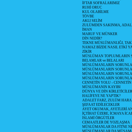
İFTAR SOFRALARIMIZ
RUHİ ORUC
KUL OLABİLME
TÖVBE
AKLI SELİM
ZULÜMDEN SAKINMA, ADAL
İMAN
MARUF VE MÜNKER
DİN NEDİR?
TEKNE MÜSLÜMANLIĞI, TA
NAMAZ BİZDE NASIL ETKİ Y
ZİKİR
MÜSLÜMAN TOPLUMLARIN S
BELAMLAR ve BELALARI
MÜSLÜMANLARIN SORUNLARI
MÜSLÜMANLARIN SORUNLAR
MÜSLÜMANLARIN SORUNLARI
MÜSLÜMANLARIN SORUNLA
CENNETİN YOLU - CENNETİN
MÜSLÜMANIN KAYIBI
DÜNYA VE DİN KİRLETİCİLER
HALİFEYE NE YAPTIK?
ADALET FARZ, ZULÜM HAR
ŞEFAAT EDİLECEKLER
AYET OKUMAK, AYETLERİ 
İÇTİHAT ÜZERE, İCMAYA İCA
İSLAMİ ÖRGÜTLER
CEMAATLER DE YOZLAŞMA
MÜSLÜMANLAR DA FİTNE N
MÜSLÜMANLAR DA MÜSAM