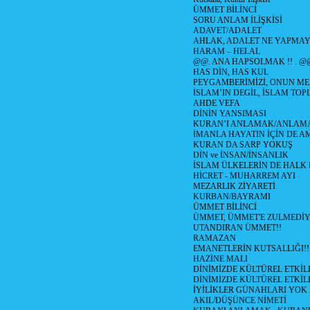
ÜMMET BİLİNCİ
SORU ANLAM İLİŞKİSİ
ADAVET/ADALET
AHLAK, ADALET NE YAPMAY
HARAM – HELAL
@@. ANA HAPSOLMAK !! . @
HAS DİN, HAS KUL
PEYGAMBERİMİZİ, ONUN ME
İSLAM’IN DEGİL, İSLAM TO
AHDE VEFA
DİNİN YANSIMASI
KURAN’I ANLAMAK/ANLA
İMANLA HAYATIN İÇİN DE A
KURAN DA SARP YOKUŞ
DİN ve İNSAN/İNSANLIK
İSLAM ÜLKELERİN DE HAL
HİCRET - MUHARREM AYI
MEZARLIK ZİYARETİ
KURBAN/BAYRAMI
ÜMMET BİLİNCİ
ÜMMET, ÜMMET'E ZULMEDİY
UTANDIRAN ÜMMET!!
RAMAZAN
EMANETLERİN KUTSALLIĞI!!
HAZİNE MALI
DİNİMİZDE KÜLTÜREL ETKİLE
DİNİMİZDE KÜLTÜREL ETKİLE
İYİLİKLER GÜNAHLARI YOK
AKIL/DÜŞÜNCE NİMETİ