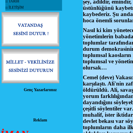
şey, âdildir, emindir
::
TARİH
üstünlüğünü kaybet
::
İLETİŞİM
kaybederiz. Şu anda
hoca önemli sorunla
Nasıl ki kim yönete
yönetimlerin babadan
toplumlar tarafında
durum demokrasinin
toplumsal kaosların 
toplumsal ve yöneti
olursak…
Cemel (deve) Vakası
karşılaştı. Ali'nin z
öldürüldü. Ali, sava
Genç Yazarlarımız
yorum farklılığından
dayandığını söyleyeb
çeşitli söylentiler 
muhalif, ister iktida
Reklam
devlet bekası var sö
toplumların daha il