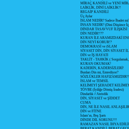
MİRAÇ KANDİLİ ve YENİ Mİ
LAİKLİK, DİNİ LAİKLİK!!
REGAİP KANDİLİ
Üç Aylar
İSLAM NEDİR? Sadece İbadet mi
İNSAN NEDİR? (Dini Düşünce İç
DİNDAR TASAVVUF İLİŞKİSİ
DİN NEDİR!!??
KURAN İLE ARAMIZDAKİ ENG
DİN NEYİ KORUR!?
DEMOKRASİ ve iSLAM
SİYASET DİN, DİN SİYASET İL
DİN ve İŞ HAYATI
TAKLİT - TAHKİK ( Sorgulamak, 
KURAN OKUMAK!
KADERİN, KADERSİZLERİ!
Bunları Din mi, Emrediyor?
SÖZLÜKLER HAFIZAMIZDIR!!
İSLAM ve TEMSİL
KELİMEYİ ŞEHADET KELİMEY
TÖVBE (İyiliğe Dönüş İradesi)
Dindarlık // Ateistlik
DİN, SİYASET ve ŞİDDET
CUMA
DİN, NE İLE NASIL ANLAŞILIR
DİN ve FİTNE
İslam’ın, Beş Şartı
DİNDE DİL SORUNU!!!
RAMAZAN NASIL İHYA EDİLİ
BERAT KANDİLİ, BERAT GECE