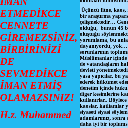
İMAN
oldukları konusunda
Üçüncü fitne, kaos, i
ETMEDİKCE
bir araştırma yapars
çelişmektedir… Genel
CENNETE
olduğu, bunun 45 bi
oluştuğu söylenmekte
GİREMEZSİNİZ,
yorumlama, bu anlam
dayanıyordu, yok… 
BİRBİRİNİZİ
sorunlarının toplum
Müslümanlar içinde ö
DE
de vatandaşların hak
devleti yönetmekted
SEVMEDİKCE
yasa yapıcılar, bu y
ederek hükümet edenl
İMAN ETMİŞ
denetim içinde hukuk
diger kesimlerine ka
OLAMAZSINIZ!
kullanırlar.. Böylece
kaoslar, katliamlar 
siyaseti siyasi söyle
H.z. Muhammed
adamlarımız, sonra s
daha iyi bir toplum