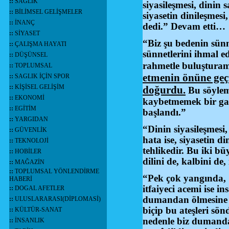
::
SAĞLIK
siyasileşmesi, dinin
::
BİLİMSEL GELİŞMELER
siyasetin dinileşmesi
::
İNANÇ
dedi.” Devam etti…
::
SİYASET
“Biz şu bedenin sünne
::
ÇALIŞMA HAYATI
sünnetlerini ihmal ed
::
DÜŞÜNSEL
rahmetle buluştura
::
TOPLUMSAL
etmenin önüne geçt
::
SAGLIK İÇİN SPOR
::
KİŞİSEL GELİŞİM
doğurdu.
Bu söylemi
::
EKONOMİ
kaybetmemek bir gay
::
EGİTİM
başlandı.”
::
YARGIDAN
“Dinin siyasileşmesi
::
GÜVENLİK
hata ise, siyasetin d
::
TEKNOLOJİ
tehlikedir. Bu iki b
::
HOBİLER
dilini de, kalbini de
::
MAĞAZİN
::
TOPLUMSAL YÖNLENDİRME
“Pek çok yangında, ö
HABERİ
itfaiyeci acemi ise i
::
DOGAL AFETLER
dumandan ölmesine yo
::
ULUSLARARASI(DİPLOMASİ)
biçip bu ateşleri sö
::
KÜLTÜR-SANAT
nedenle biz dumanda
::
İNSANLIK