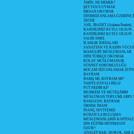
ÂMİN, NE DEMEK?
ŞEYTAN'A UYMAK
MESAJI OKUMAK
DİNİMİZİ ANLAMA ÜZERİNE
SECDE
ASIL, İBADET (Anlama İbadeti)
KANDİLİMİZ KUTLU OLSUN
KANDİLİMİZ KUTLU OLSUN
SALİH AMEL
İLAHLIK İDDİALARI
SANATTAN VE KADIN VÜC
MANGURT MÜSLÜMANLAR
DİNİ TÜRKÇE OKUMAK
KOLAY MÜSLÜMANLIK
SÜNNET SORUMLULUĞU
HOCAM SİZİ ANLAMAK İSTİ
BAYRAM
BARIŞ MI, BAYRAM MI?
VAHYE DAYALI BİLGİ
PUT NEDİR Kİ?
MUHKEM VE MÜTEŞÂBİH
MÜSLÜMAN TOPLUMLARIN 
RAMAZAN, BAYRAM
ÖRNEK İMAM
İNANÇ SEVİYEMİZ
KURAN’LA BULUŞMA
MÜSLÜMANLARIN KAPİTALİZ
DİN EĞİTİM MÜFREDATI
ÖZÜR!!
ADALET HAK, HUKUK, AHL