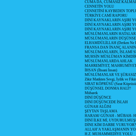
CUMA DA, CUMASIZ KALMAK
CENNETİN YOLU
CENNETİNİ KAYBEDEN TOPL
TÜRKİYE CAMİ RAPORU
DİNİ KAYNAKLARIN AŞIRI 
DİNİ KAYNAKLARIN AŞIRI Y
DİNİ KAYNAKLARIN AŞIRI
MÜSLÜMANLARIN HATALARI
MÜSLÜMANLARIN DÜŞÜNSEL
ELHAMDÜLİLLAH (Derken Ne D
FRANSA DAN İNANÇ ALANI
MÜSLÜMANLARIN, İSLAMİ Sİ
MUHSİN MÜSLÜMAN KİMDİ
MÜSLÜMANLARDA AHLAK
MAHREMİYET, MAHRUMİYET
İHSAN (İhsani İnsan)
MÜSLÜMANLAR VE ŞÜRASIZL
Zikir Matikten Sevgi, İyilik ve Fiki
SIRAT KÖPRÜSÜ (Sırat Köprüsün
DÜŞÜNSEL DONMA HALİ!!
Mübarek
DİNİ DÜŞÜNCE
DİNİ DÜŞÜNCEDE İSLAH
GÜNAH ALĞISI
ŞEYTAN TAŞLAMA
HARAM/ GÜNAH - MÜBAH- H
DİNİ İLKE Mİ, UYDURULMUŞ
DİNE KİM DARBE VURUYOR?
ALLAH’A YAKLAŞMANIN YO
H.Z. MUHAMMEDİYE YOLU