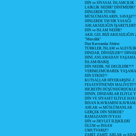
DİN ve SİYASAL İSLAMCILIK
LAİKLİK NEDİR? DİNİ'MİDİR?
DİNLERDE TÖVBE
MÜSLÜMANLARIN, SAVAŞI!!!
DİNLERDE TAVSİR YASAĞI
AHLAKSIZLIĞIN İŞARETLERİ!
DİN ve İSLAM NEDİR?
AKIL GEL BİZİ AKILSIZLIĞ
"Mürciîlik"
Dini Kavrramlar Abdest
TÜRKLER, İSLAM ve ALEVİLİ
DİNDAR, DİNSİZLER!!! DİNS
DİNİ, ANLAMADAN YAŞAM
İSLAM//BARIŞ
DİN NEDİR, NE DEGİLDİR?!?!
VERİMLİ/MÜBAREK YAŞAMA
DİN ETKİSİ!!!
KUTSALLAR HİYERARŞİSİ -1
FESAT/FİTNE'NİN MALİYETİ!!
HİCRETİN DÜŞÜNDÜRDÜKLE
DİNİN, DİNDARLAR ELİYLE 
DİN VE SİYASET ELİYLE HA
İHSAN KAVRAMINI KAVRA
AHLAK ve MÜSLÜMANLAR
GERÇEK DİN NEREDE?
RAMAZANIN İYYASI
DİN ve DEVLET İLİŞKİLERİ
ÖLÜM ve İNSAN
UMUTVARIZ!!
ZABİT, ZAHİT, AHLAK ve ADA