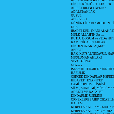
KURANI ANLAMAK , KURA
DİN DE KÜLTÜREL ETKİLER
AHİRET BİLİNCİ NEDİR?
ADALET/AHLAK
GUSÜL
ABDEST - 1
GÜNÜN CİHADI / MODERN CİH
DUA
İBADET DEN, İMANİ ALANA D
MÜLK ALLAH’IN SA ….
KUTLU DOGUM ve VEDA HUT
KAMU/TİCARET AHLAKI
DİNDEN UZAKLAŞMA!!
ABDEST
HAK, KUTSAL TECAVÜZ, HA
MÜSLÜMAN AHLAKI
SEVAP/GÜNAH
Mutmain
İSLAM'IN TERÖRLE KİRLETİL
HAFIZLIK
GERÇEK DİNDARLAR NERED
HİDAYET - ENANİYET
CAMİ TOPLUM İLİŞKİSİ
Şİİ Mİ, SUNNİ Mİ, MÜSLÜMAN
ADALET VE DALÂLET
DİNDARLIK ÜZERİNE
ÖRNEKLERE SAHİP ÇIKABİL
HARAM
KERBELA KATLİAMI/ MUHAR
KERBELA KATLİAMI / MUHARR