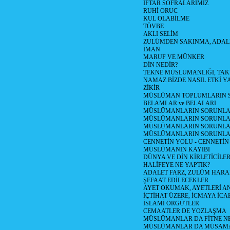
İFTAR SOFRALARIMIZ
RUHİ ORUC
KUL OLABİLME
TÖVBE
AKLI SELİM
ZULÜMDEN SAKINMA, ADAL
İMAN
MARUF VE MÜNKER
DİN NEDİR?
TEKNE MÜSLÜMANLIĞI, TA
NAMAZ BİZDE NASIL ETKİ Y
ZİKİR
MÜSLÜMAN TOPLUMLARIN S
BELAMLAR ve BELALARI
MÜSLÜMANLARIN SORUNLARI
MÜSLÜMANLARIN SORUNLAR
MÜSLÜMANLARIN SORUNLARI
MÜSLÜMANLARIN SORUNLA
CENNETİN YOLU - CENNETİN
MÜSLÜMANIN KAYIBI
DÜNYA VE DİN KİRLETİCİLER
HALİFEYE NE YAPTIK?
ADALET FARZ, ZULÜM HAR
ŞEFAAT EDİLECEKLER
AYET OKUMAK, AYETLERİ 
İÇTİHAT ÜZERE, İCMAYA İCA
İSLAMİ ÖRGÜTLER
CEMAATLER DE YOZLAŞMA
MÜSLÜMANLAR DA FİTNE N
MÜSLÜMANLAR DA MÜSAM