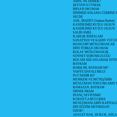
ÂMİN, NE DEMEK?
ŞEYTAN'A UYMAK
MESAJI OKUMAK
DİNİMİZİ ANLAMA ÜZERİNE
SECDE
ASIL, İBADET (Anlama İbadeti)
KANDİLİMİZ KUTLU OLSUN
KANDİLİMİZ KUTLU OLSUN
SALİH AMEL
İLAHLIK İDDİALARI
SANATTAN VE KADIN VÜC
MANGURT MÜSLÜMANLAR
DİNİ TÜRKÇE OKUMAK
KOLAY MÜSLÜMANLIK
SÜNNET SORUMLULUĞU
HOCAM SİZİ ANLAMAK İSTİ
BAYRAM
BARIŞ MI, BAYRAM MI?
VAHYE DAYALI BİLGİ
PUT NEDİR Kİ?
MUHKEM VE MÜTEŞÂBİH
MÜSLÜMAN TOPLUMLARIN 
RAMAZAN, BAYRAM
ÖRNEK İMAM
İNANÇ SEVİYEMİZ
KURAN’LA BULUŞMA
MÜSLÜMANLARIN KAPİTALİZ
DİN EĞİTİM MÜFREDATI
ÖZÜR!!
ADALET HAK, HUKUK, AHL