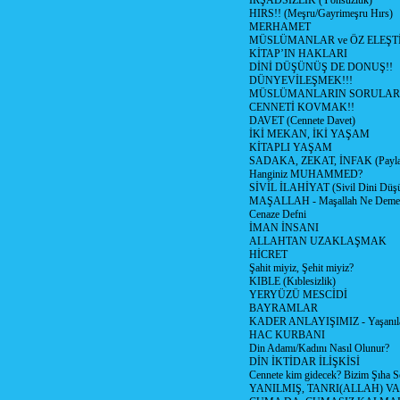
İRŞADSIZLIK (Yönsüzlük)
HIRS!! (Meşru/Gayrimeşru Hırs)
MERHAMET
MÜSLÜMANLAR ve ÖZ ELEŞTİ
KİTAP’IN HAKLARI
DİNİ DÜŞÜNÜŞ DE DONUŞ!!
DÜNYEVİLEŞMEK!!!
MÜSLÜMANLARIN SORULARI
CENNETİ KOVMAK!!
DAVET (Cennete Davet)
İKİ MEKAN, İKİ YAŞAM
KİTAPLI YAŞAM
SADAKA, ZEKAT, İNFAK (Paylaş
Hanginiz MUHAMMED?
SİVİL İLAHİYAT (Sivil Dini Düş
MAŞALLAH - Maşallah Ne Demek
Cenaze Defni
İMAN İNSANI
ALLAHTAN UZAKLAŞMAK
HİCRET
Şahit miyiz, Şehit miyiz?
KIBLE (Kıblesizlik)
YERYÜZÜ MESCİDİ
BAYRAMLAR
KADER ANLAYIŞIMIZ - Yaşanılan
HAC KURBANI
Din Adamı/Kadını Nasıl Olunur?
DİN İKTİDAR İLİŞKİSİ
Cennete kim gidecek? Bizim Şıha S
YANILMIŞ, TANRI(ALLAH) VA