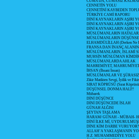
CUMA DA, CUMASIZ KALMAK
CENNETİN YOLU
CENNETİNİ KAYBEDEN TOPL
TÜRKİYE CAMİ RAPORU
DİNİ KAYNAKLARIN AŞIRI 
DİNİ KAYNAKLARIN AŞIRI Y
DİNİ KAYNAKLARIN AŞIRI
MÜSLÜMANLARIN HATALARI
MÜSLÜMANLARIN DÜŞÜNSEL
ELHAMDÜLİLLAH (Derken Ne D
FRANSA DAN İNANÇ ALANI
MÜSLÜMANLARIN, İSLAMİ Sİ
MUHSİN MÜSLÜMAN KİMDİ
MÜSLÜMANLARDA AHLAK
MAHREMİYET, MAHRUMİYET
İHSAN (İhsani İnsan)
MÜSLÜMANLAR VE ŞÜRASIZL
Zikir Matikten Sevgi, İyilik ve Fiki
SIRAT KÖPRÜSÜ (Sırat Köprüsün
DÜŞÜNSEL DONMA HALİ!!
Mübarek
DİNİ DÜŞÜNCE
DİNİ DÜŞÜNCEDE İSLAH
GÜNAH ALĞISI
ŞEYTAN TAŞLAMA
HARAM/ GÜNAH - MÜBAH- H
DİNİ İLKE Mİ, UYDURULMUŞ
DİNE KİM DARBE VURUYOR?
ALLAH’A YAKLAŞMANIN YO
H.Z. MUHAMMEDİYE YOLU