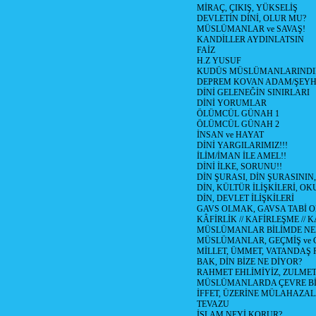
MİRAÇ, ÇIKIŞ, YÜKSELİŞ
DEVLETİN DİNİ, OLUR MU?
MÜSLÜMANLAR ve SAVAŞ!
KANDİLLER AYDINLATSIN
FAİZ
H.Z YUSUF
KUDÜS MÜSLÜMANLARINDI
DEPREM KOVAN ADAM/ŞEY
DİNİ GELENEĞİN SINIRLARI
DİNİ YORUMLAR
ÖLÜMCÜL GÜNAH 1
ÖLÜMCÜL GÜNAH 2
İNSAN ve HAYAT
DİNİ YARGILARIMIZ!!!
İLİM/İMAN İLE AMEL!!
DİNİ İLKE, SORUNU!!
DİN ŞURASI, DİN ŞURASININ,
DİN, KÜLTÜR İLİŞKİLERİ, 
DİN, DEVLET İLİŞKİLERİ
GAVS OLMAK, GAVSA TABİ OLM
KÂFİRLİK // KAFİRLEŞME // 
MÜSLÜMANLAR BİLİMDE NED
MÜSLÜMANLAR, GEÇMİŞ ve 
MİLLET, ÜMMET, VATANDAŞ 
BAK, DİN BİZE NE DİYOR?
RAHMET EHLİMİYİZ, ZULMET 
MÜSLÜMANLARDA ÇEVRE Bİ
İFFET, ÜZERİNE MÜLAHAZA
TEVAZU
İSLAM NEYİ KORUR?