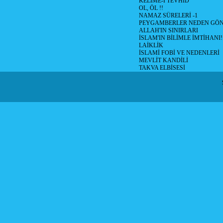
KELİME-İ TEVHİD
OL, ÖL !!
NAMAZ SÜRELERİ -1
PEYGAMBERLER NEDEN GÖN
ALLAH'IN SINIRLARI
İSLAM'IN BİLİMLE İMTİHANI!
LAİKLİK
İSLAMİ FOBİ VE NEDENLERİ
MEVLİT KANDİLİ
TAKVA ELBİSESİ