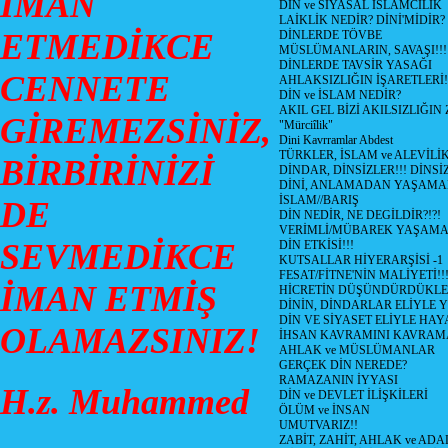
İMAN
DİN ve SİYASAL İSLAMCILIK
LAİKLİK NEDİR? DİNİ'MİDİR?
ETMEDİKCE
DİNLERDE TÖVBE
MÜSLÜMANLARIN, SAVAŞI!!!
DİNLERDE TAVSİR YASAĞI
CENNETE
AHLAKSIZLIĞIN İŞARETLERİ!
DİN ve İSLAM NEDİR?
AKIL GEL BİZİ AKILSIZLIĞ
GİREMEZSİNİZ,
"Mürciîlik"
Dini Kavrramlar Abdest
TÜRKLER, İSLAM ve ALEVİLİ
BİRBİRİNİZİ
DİNDAR, DİNSİZLER!!! DİNS
DİNİ, ANLAMADAN YAŞAM
İSLAM//BARIŞ
DE
DİN NEDİR, NE DEGİLDİR?!?!
VERİMLİ/MÜBAREK YAŞAMA
SEVMEDİKCE
DİN ETKİSİ!!!
KUTSALLAR HİYERARŞİSİ -1
FESAT/FİTNE'NİN MALİYETİ!!
İMAN ETMİŞ
HİCRETİN DÜŞÜNDÜRDÜKLE
DİNİN, DİNDARLAR ELİYLE 
DİN VE SİYASET ELİYLE HA
OLAMAZSINIZ!
İHSAN KAVRAMINI KAVRA
AHLAK ve MÜSLÜMANLAR
GERÇEK DİN NEREDE?
RAMAZANIN İYYASI
H.z. Muhammed
DİN ve DEVLET İLİŞKİLERİ
ÖLÜM ve İNSAN
UMUTVARIZ!!
ZABİT, ZAHİT, AHLAK ve ADA