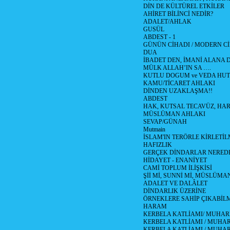
DİN DE KÜLTÜREL ETKİLER
AHİRET BİLİNCİ NEDİR?
ADALET/AHLAK
GUSÜL
ABDEST - 1
GÜNÜN CİHADI / MODERN CİH
DUA
İBADET DEN, İMANİ ALANA D
MÜLK ALLAH’IN SA ….
KUTLU DOGUM ve VEDA HUT
KAMU/TİCARET AHLAKI
DİNDEN UZAKLAŞMA!!
ABDEST
HAK, KUTSAL TECAVÜZ, HA
MÜSLÜMAN AHLAKI
SEVAP/GÜNAH
Mutmain
İSLAM'IN TERÖRLE KİRLETİL
HAFIZLIK
GERÇEK DİNDARLAR NERED
HİDAYET - ENANİYET
CAMİ TOPLUM İLİŞKİSİ
Şİİ Mİ, SUNNİ Mİ, MÜSLÜMAN
ADALET VE DALÂLET
DİNDARLIK ÜZERİNE
ÖRNEKLERE SAHİP ÇIKABİL
HARAM
KERBELA KATLİAMI/ MUHAR
KERBELA KATLİAMI / MUHARR
KERBELA KATLİAMI / MUHAR