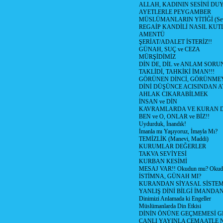
ALLAH, KADININ SESİNİ DU
AYETLERLE PEYGAMBER
MÜSLÜMANLARIN YİTİĞİ (Sev
REGAİP KANDİLİ NASIL KU
AMENTÜ
ŞERİAT/ADALET İSTERİZ!!
GÜNAH, SUÇ ve CEZA
MÜRŞİDİMİZ
DİN DE, DİL ve ANLAM SORU
TAKLİDİ, TAHKİKİ İMAN!!!
GÖRÜNEN DİNCİ, GÖRÜNMEY
DİNİ DÜŞÜNCE ACISINDAN ATİ
AHLAK CIKARABİLMEK
İNSAN ve DİN
KAVRAMLARDA VE KURAN D
BEN ve O, ONLAR ve BİZ!!
Uydurduk, İnandık!
İmanla mı Yaşıyoruz, İmayla Mı?
TEMİZLİK (Manevi, Maddi)
KURUMLAR DEĞERLER
TAKVA SEVİYESİ
KURBAN KESİMİ
MESAJ VAR!! Okudun mu? Okud
İSTİMNA, GÜNAH MI?
KURANDAN SİYASAL SİSTEML
YANLIŞ DİNİ BİLGİ İMANDAN
Dinimizi Anlamada ki Engeller
Müslümanlarda Din Etkisi
DİNİN ÖNÜNE GEÇMEMESİ G
CANLI YAYINLA CEMAATLE