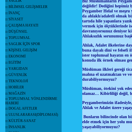
::
SAĞLIK
Biz Müslümanların Peygambe
değildir! Dediğini hepimiz
::
BİLİMSEL GELİŞMELER
Peygamber Helal ve meşru yo
::
İNANÇ
da ahlaklı/adaletli olmak 
::
SİYASET
tartıda hile yapanlara yazık
::
ÇALIŞMA HAYATI
vermek için ölçtüklerinde is
davranıyorsunuz deniyor k
::
DÜŞÜNSEL
Ahlaksızlık sorunumuz ba
::
TOPLUMSAL
::
SAGLIK İÇİN SPOR
Ahlak, Adalet ilkelerine day
buna dayalı dini ve felsefi i
::
KİŞİSEL GELİŞİM
ister toplumsal hayatın en ö
::
EKONOMİ
konuda ilk örnek olması ge
::
EGİTİM
::
YARGIDAN
Müslüman ilkleri gereği tic
malına el uzatmaktan ve ve
::
GÜVENLİK
durabiliyormuyuz?
::
TEKNOLOJİ
::
HOBİLER
Müslüman, ötekini yok edece
olamaz… Kibirliliği değil, 
::
MAĞAZİN
::
TOPLUMSAL YÖNLENDİRME
Peygamberimizin ifadesiyle
HABERİ
Ahlak ve Adalet üzere yaşa
::
DOGAL AFETLER
::
ULUSLARARASI(DİPLOMASİ)
Bunların bilincinde olan b
::
KÜLTÜR-SANAT
elde etmek için her yolu mu
yaşayabiliyormuyuz?
::
İNSANLIK