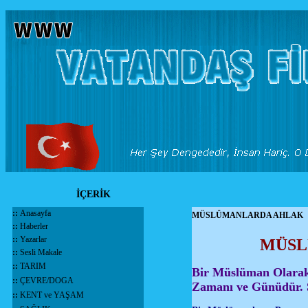
İÇERİK
::
Anasayfa
MÜSLÜMANLARDA AHLAK
::
Haberler
::
Yazarlar
MÜSL
::
Sesli Makale
::
TARIM
Bir Müslüman Olarak
::
ÇEVRE/DOGA
Zamanı ve Günüdür. S
::
KENT ve YAŞAM