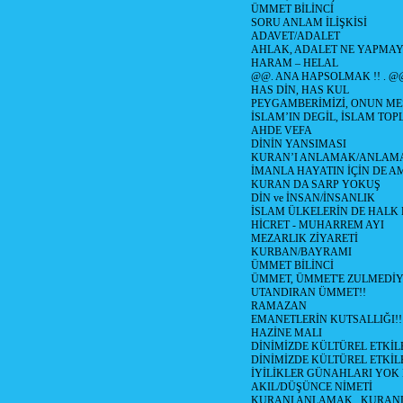
ÜMMET BİLİNCİ
SORU ANLAM İLİŞKİSİ
ADAVET/ADALET
AHLAK, ADALET NE YAPMAY
HARAM – HELAL
@@. ANA HAPSOLMAK !! . @
HAS DİN, HAS KUL
PEYGAMBERİMİZİ, ONUN ME
İSLAM’IN DEGİL, İSLAM TO
AHDE VEFA
DİNİN YANSIMASI
KURAN’I ANLAMAK/ANLA
İMANLA HAYATIN İÇİN DE A
KURAN DA SARP YOKUŞ
DİN ve İNSAN/İNSANLIK
İSLAM ÜLKELERİN DE HAL
HİCRET - MUHARREM AYI
MEZARLIK ZİYARETİ
KURBAN/BAYRAMI
ÜMMET BİLİNCİ
ÜMMET, ÜMMET'E ZULMEDİY
UTANDIRAN ÜMMET!!
RAMAZAN
EMANETLERİN KUTSALLIĞI!!
HAZİNE MALI
DİNİMİZDE KÜLTÜREL ETKİLE
DİNİMİZDE KÜLTÜREL ETKİLE
İYİLİKLER GÜNAHLARI YOK
AKIL/DÜŞÜNCE NİMETİ
KURANI ANLAMAK , KURA