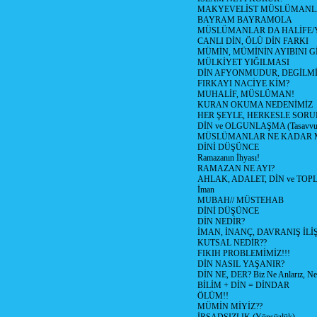
MAKYEVELİST MÜSLÜMANL
BAYRAM BAYRAMOLA
MÜSLÜMANLAR DA HALİFE/Y
CANLI DİN, ÖLÜ DİN FARKI
MÜMİN, MÜMİNİN AYIBINI Gİ
MÜLKİYET YIĞILMASI
DİN AFYONMUDUR, DEGİLMİ
FIRKAYI NACİYE KİM?
MUHALİF, MÜSLÜMAN!
KURAN OKUMA NEDENİMİZ
HER ŞEYLE, HERKESLE SORU
DİN ve OLGUNLAŞMA (Tasavvufi
MÜSLÜMANLAR NE KADAR M
DİNİ DÜŞÜNCE
Ramazanın İhyası!
RAMAZAN NE AYI?
AHLAK, ADALET, DİN ve TO
İman
MUBAH// MÜSTEHAB
DİNİ DÜŞÜNCE
DİN NEDİR?
İMAN, İNANÇ, DAVRANIŞ İLİŞ
KUTSAL NEDİR??
FIKIH PROBLEMİMİZ!!!
DİN NASIL YAŞANIR?
DİN NE, DER? Biz Ne Anlarız, Ne
BİLİM + DİN = DİNDAR
ÖLÜM!!
MÜMİN MİYİZ??