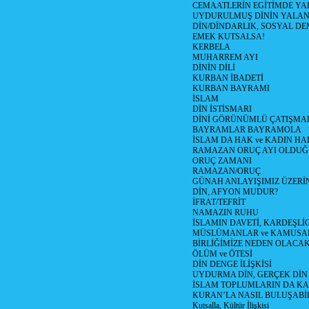
CEMAATLERİN EGİTİMDE YA
UYDURULMUŞ DİNİN YALA
DİN/DİNDARLIK, SOSYAL D
EMEK KUTSALSA!
KERBELA
MUHARREM AYI
DİNİN DİLİ
KURBAN İBADETİ
KURBAN BAYRAMI
İSLAM
DİN İSTİSMARI
DİNİ GÖRÜNÜMLÜ ÇATIŞMA
BAYRAMLAR BAYRAMOLA
İSLAM DA HAK ve KADIN HA
RAMAZAN ORUÇ AYI OLDUĞ
ORUÇ ZAMANI
RAMAZAN/ORUÇ
GÜNAH ANLAYIŞIMIZ ÜZERİ
DİN, AFYON MUDUR?
İFRAT/TEFRİT
NAMAZIN RUHU
İSLAMIN DAVETİ, KARDEŞLİ
MÜSLÜMANLAR ve KAMUSA
BİRLİĞİMİZE NEDEN OLAC
ÖLÜM ve ÖTESİ
DİN DENGE İLİŞKİSİ
UYDURMA DİN, GERÇEK DİN
İSLAM TOPLUMLARIN DA K
KURAN’LA NASIL BULUŞABİL
Kutsalla, Kültür İlişkisi