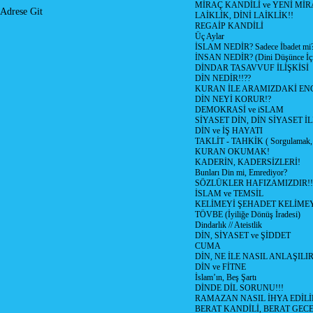
MİRAÇ KANDİLİ ve YENİ Mİ
Adrese Git
LAİKLİK, DİNİ LAİKLİK!!
REGAİP KANDİLİ
Üç Aylar
İSLAM NEDİR? Sadece İbadet mi
İNSAN NEDİR? (Dini Düşünce İç
DİNDAR TASAVVUF İLİŞKİSİ
DİN NEDİR!!??
KURAN İLE ARAMIZDAKİ ENG
DİN NEYİ KORUR!?
DEMOKRASİ ve iSLAM
SİYASET DİN, DİN SİYASET İL
DİN ve İŞ HAYATI
TAKLİT - TAHKİK ( Sorgulamak, 
KURAN OKUMAK!
KADERİN, KADERSİZLERİ!
Bunları Din mi, Emrediyor?
SÖZLÜKLER HAFIZAMIZDIR!!
İSLAM ve TEMSİL
KELİMEYİ ŞEHADET KELİMEY
TÖVBE (İyiliğe Dönüş İradesi)
Dindarlık // Ateistlik
DİN, SİYASET ve ŞİDDET
CUMA
DİN, NE İLE NASIL ANLAŞILIR
DİN ve FİTNE
İslam’ın, Beş Şartı
DİNDE DİL SORUNU!!!
RAMAZAN NASIL İHYA EDİLİ
BERAT KANDİLİ, BERAT GECE