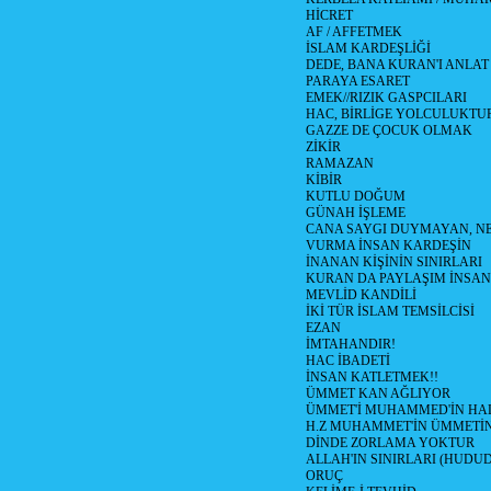
HİCRET
AF / AFFETMEK
İSLAM KARDEŞLİĞİ
DEDE, BANA KURAN'I ANLAT
PARAYA ESARET
EMEK//RIZIK GASPCILARI
HAC, BİRLİGE YOLCULUKTU
GAZZE DE ÇOCUK OLMAK
ZİKİR
RAMAZAN
KİBİR
KUTLU DOĞUM
GÜNAH İŞLEME
CANA SAYGI DUYMAYAN, NE
VURMA İNSAN KARDEŞİN
İNANAN KİŞİNİN SINIRLARI
KURAN DA PAYLAŞIM İNSAN
MEVLİD KANDİLİ
İKİ TÜR İSLAM TEMSİLCİSİ
EZAN
İMTAHANDIR!
HAC İBADETİ
İNSAN KATLETMEK!!
ÜMMET KAN AĞLIYOR
ÜMMET'İ MUHAMMED'İN HALİ
H.Z MUHAMMET'İN ÜMMETİ
DİNDE ZORLAMA YOKTUR
ALLAH'IN SINIRLARI (HUDU
ORUÇ