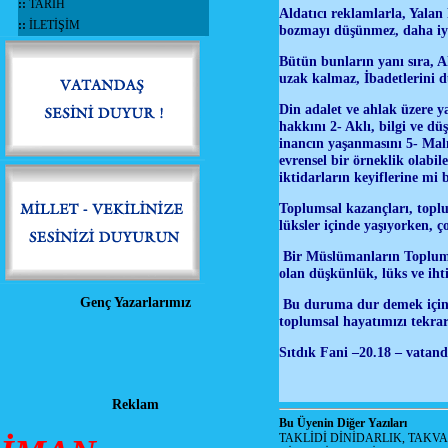
::
TARİH
Aldatıcı reklamlarla, Yalan
::
İLETİŞİM
bozmayı düşünmez, daha iyi
Bütün bunların yanı sıra, 
uzak kalmaz, İbadetlerini
Din adalet ve ahlak üzere 
hakkını 2- Aklı, bilgi ve d
inancın yaşanmasını 5- Malı
evrensel bir örneklik olabil
iktidarların keyiflerine mi 
Toplumsal kazançları, toplu
lüksler içinde yaşıyorken, 
Bir Müslümanların Topluml
olan düşkünlük, lüks ve ihti
Genç Yazarlarımız
Bu duruma dur demek için ha
toplumsal hayatımızı tekrar
Sıtdık Fani –20.18 – vatand
Reklam
Bu Üyenin Diğer Yazıları
TAKLİDİ DİNİDARLIK, TAKV