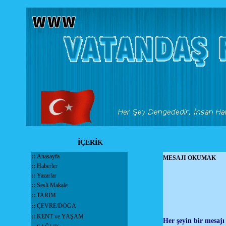
İÇERİK
::
Anasayfa
MESAJI OKUMAK
::
Haberler
::
Yazarlar
::
Sesli Makale
::
TARIM
::
ÇEVRE/DOGA
::
KENT ve YAŞAM
Her şeyin bir mesajı