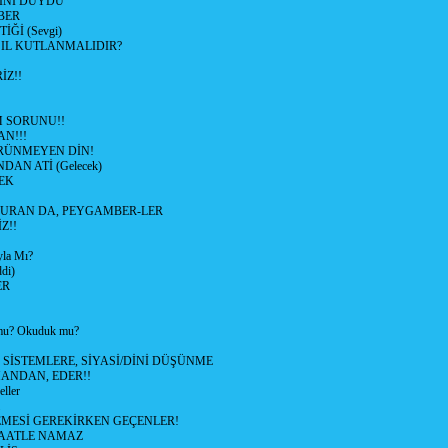
SİNİ DUYDU
BER
Ğİ (Sevgi)
SIL KUTLANMALIDIR?
İZ!!
M SORUNU!!
AN!!!
RÜNMEYEN DİN!
DAN ATİ (Gelecek)
EK
URAN DA, PEYGAMBER-LER
Z!!
yla Mı?
di)
ER
u? Okuduk mu?
SİSTEMLERE, SİYASİ/DİNİ DÜŞÜNME
MANDAN, EDER!!
ller
MESİ GEREKİRKEN GEÇENLER!
MAATLE NAMAZ