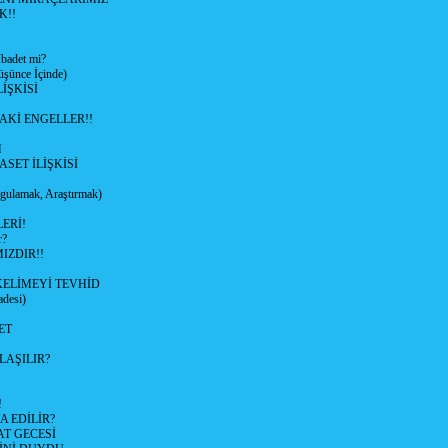
K!!
adet mi?
ünce İçinde)
İŞKİSİ
AKİ ENGELLER!!
M
ASET İLİŞKİSİ
ulamak, Araştırmak)
ERİ!
r?
IZDIR!!
KELİMEYİ TEVHİD
desi)
ET
LAŞILIR?
!
 EDİLİR?
AT GECESİ