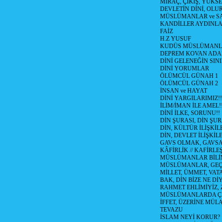
MİRAÇ, ÇIKIŞ, YÜKSE
DEVLETİN DİNİ, OLU
MÜSLÜMANLAR ve SA
KANDİLLER AYDINLA
FAİZ
H.Z YUSUF
KUDÜS MÜSLÜMANL
DEPREM KOVAN ADA
DİNİ GELENEĞİN SIN
DİNİ YORUMLAR
ÖLÜMCÜL GÜNAH 1
ÖLÜMCÜL GÜNAH 2
İNSAN ve HAYAT
DİNİ YARGILARIMIZ!!
İLİM/İMAN İLE AMEL!
DİNİ İLKE, SORUNU!!
DİN ŞURASI, DİN ŞUR
DİN, KÜLTÜR İLİŞKİ
DİN, DEVLET İLİŞKİLE
GAVS OLMAK, GAVSA T
KÂFİRLİK // KAFİRLE
MÜSLÜMANLAR BİLİM
MÜSLÜMANLAR, GEÇM
MİLLET, ÜMMET, VAT
BAK, DİN BİZE NE Dİ
RAHMET EHLİMİYİZ, 
MÜSLÜMANLARDA ÇE
İFFET, ÜZERİNE MÜ
TEVAZU
İSLAM NEYİ KORUR?