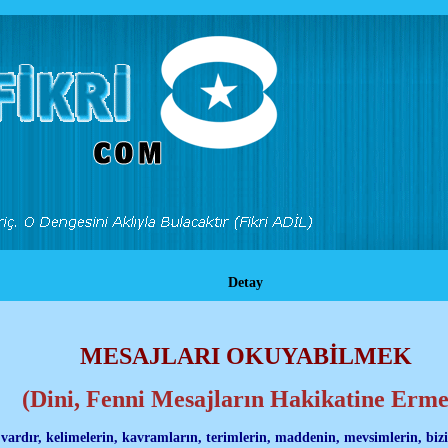
Detay
MESAJLARI OKUYABİLMEK
(Dini, Fenni Mesajların Hakikatine Erme
 vardır, kelimelerin, kavramların, terimlerin, maddenin, mevsimlerin, bizi