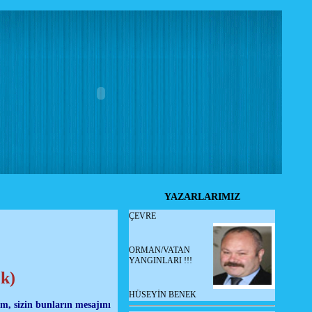
YAZARLARIMIZ
ÇEVRE
ORMAN/VATAN
YANGINLARI !!!
k)
HÜSEYİN BENEK
m, sizin bunların mesajını