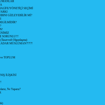
LÜMANLAR
LA
LİFE/YÖNETİÇİ SEÇİMİ
FARKI
BINI GİZLEYEBİLİR Mİ?
I
EGİLMİDİR?
?
N!
NİMİZ
E SORUNLU!!!
asavvufi Olgunlaşma)
ADAR MÜSLÜMAN?!?!?!
 ve TOPLUM
IŞ İLİŞKİSİ
!
arız, Ne Yaparız?
R
ük)