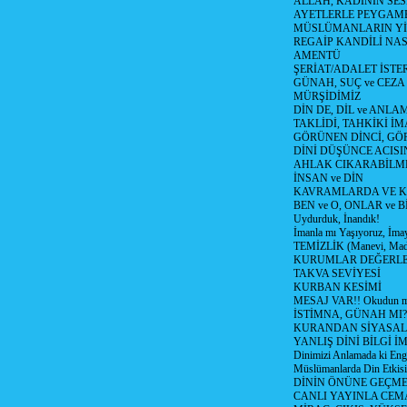
ALLAH, KADININ SE
AYETLERLE PEYGAM
MÜSLÜMANLARIN YİTİ
REGAİP KANDİLİ NA
AMENTÜ
ŞERİAT/ADALET İSTER
GÜNAH, SUÇ ve CEZA
MÜRŞİDİMİZ
DİN DE, DİL ve ANLA
TAKLİDİ, TAHKİKİ İM
GÖRÜNEN DİNCİ, GÖ
DİNİ DÜŞÜNCE ACISIN
AHLAK CIKARABİLM
İNSAN ve DİN
KAVRAMLARDA VE K
BEN ve O, ONLAR ve Bİ
Uydurduk, İnandık!
İmanla mı Yaşıyoruz, İma
TEMİZLİK (Manevi, Mad
KURUMLAR DEĞERL
TAKVA SEVİYESİ
KURBAN KESİMİ
MESAJ VAR!! Okudun m
İSTİMNA, GÜNAH MI?
KURANDAN SİYASAL 
YANLIŞ DİNİ BİLGİ İ
Dinimizi Anlamada ki Enge
Müslümanlarda Din Etkisi
DİNİN ÖNÜNE GEÇME
CANLI YAYINLA CE