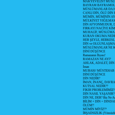
MAKYEVELİST MÜS
BAYRAM BAYRAMO
MÜSLÜMANLAR DA HA
CANLI DİN, ÖLÜ DİN 
MÜMİN, MÜMİNİN AYI
MÜLKİYET YIĞILMAS
DİN AFYONMUDUR, D
FIRKAYI NACİYE KİM
MUHALİF, MÜSLÜMA
KURAN OKUMA NEDE
HER ŞEYLE, HERKESL
DİN ve OLGUNLAŞMA (T
MÜSLÜMANLAR NE K
DİNİ DÜŞÜNCE
Ramazanın İhyası!
RAMAZAN NE AYI?
AHLAK, ADALET, DİN
İman
MUBAH// MÜSTEHAB
DİNİ DÜŞÜNCE
DİN NEDİR?
İMAN, İNANÇ, DAVRAN
KUTSAL NEDİR??
FIKIH PROBLEMİMİZ!!
DİN NASIL YAŞANIR?
DİN NE, DER? Biz Ne Anl
BİLİM + DİN = DİNDA
ÖLÜM!!
MÜMİN MİYİZ??
İRŞADSIZLIK (Yönsüzl