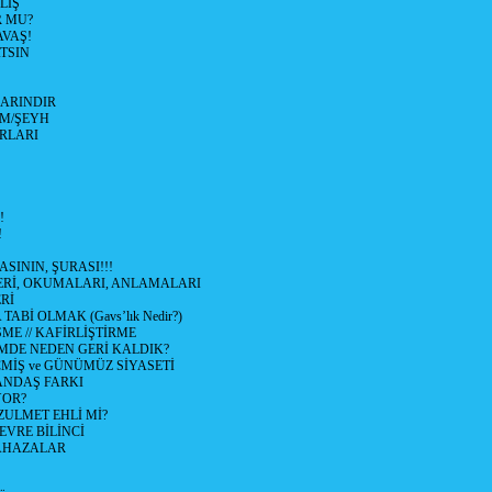
LİŞ
R MU?
VAŞ!
TSIN
ARINDIR
M/ŞEYH
IRLARI
!
!
ASININ, ŞURASI!!!
LERİ, OKUMALARI, ANLAMALARI
Rİ
ABİ OLMAK (Gavs’lık Nedir?)
ŞME // KAFİRLİŞTİRME
DE NEDEN GERİ KALDIK?
İŞ ve GÜNÜMÜZ SİYASETİ
ANDAŞ FARKI
YOR?
ZULMET EHLİ Mİ?
VRE BİLİNCİ
LAHAZALAR