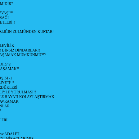
'MİDİR?
VAŞI!!!
SAĞI
ETLERİ!!
SIZLIĞIN ZULMÜNDEN KURTAR!
LEVİLİK
! DİNSİZ DİNDARLAR!!
YAŞAMAK MÜMKÜNMÜ?!?
İR?!?!
YAŞAMAK!!
İSİ -1
İYETİ!!!
RDÜKLERİ
LİYLE YORULMASI!!
İYLE HAYATI KOLAYLAŞTIRMAK
KAVRAMAK
NLAR
?
LERİ
 ve ADALET
ENİ MİRAÇLARIMIZ