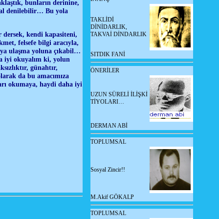
aklaştık, bunların derinine,
al denilebilir… Bu yola
TAKLİDİ
DİNİDARLIK,
er dersek, kendi kapasiteni,
TAKVAİ DİNDARLIK
met, felsefe bilgi aracıyla,
maya ulaşma yoluna çıkabil…
SITDIK FANİ
 iyi okuyalım ki, yolun
sızlıktır, günahtır,
ÖNERİLER
 olarak da bu amacımıza
ları okumaya, haydi daha iyi
UZUN SÜRELİ İLİŞKİ
TİYOLARI…
DERMAN ABİ
TOPLUMSAL
Sosyal Zincir!!
M.Akif GÖKALP
TOPLUMSAL