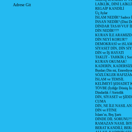
LAİKLİK, DİNİ LAİKLİ
Adrese Git
REGAİP KANDİLİ
Üç Aylar
İSLAM NEDİR? Sadece İb
İNSAN NEDİR? (Dini Düş
DİNDAR TASAVVUF İL
DİN NEDİR!!??
KURAN İLE ARAMIZD
DİN NEYİ KORUR!?
DEMOKRASİ ve iSLA
SİYASET DİN, DİN SİY
DİN ve İŞ HAYATI
TAKLİT - TAHKİK ( Sorg
KURAN OKUMAK!
KADERİN, KADERSİZL
Bunları Din mi, Emrediyo
SÖZLÜKLER HAFIZAM
İSLAM ve TEMSİL
KELİMEYİ ŞEHADET 
TÖVBE (İyiliğe Dönüş İra
Dindarlık // Ateistlik
DİN, SİYASET ve ŞİDD
CUMA
DİN, NE İLE NASIL AN
DİN ve FİTNE
İslam’ın, Beş Şartı
DİNDE DİL SORUNU!!
RAMAZAN NASIL İHYA
BERAT KANDİLİ, BER