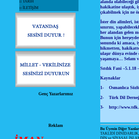
::
TARİH
alanda olabileceği gi
hakikatine ulaştık, 
::
İLETİŞİM
çıkabilmek için ne ön
İster din alimleri, i
sınırını, yapabilecek
her alandan gelen me
Bunun için herşeyde
sonunda ki amaca, iy
hikmetten, hakikatt
ulaşır dünya evinde 
yaşamaya… Selam ve
Sıtdık Fani –5.1.18 
Kaynaklar
1-
Osmanlıca Sözl
Genç Yazarlarımız
2-
Türk Dil Derneğ
3-
http://www.tdk.
Reklam
Bu Üyenin Diğer Yazılar
TAKLİDİ DİNİDARLIK
DİN ve SİYASAL İSLA