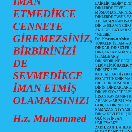
İMAN
LAİKLİK NEDİR? DİNİ
DİNLERDE TÖVBE
ETMEDİKCE
MÜSLÜMANLARIN, SA
DİNLERDE TAVSİR YA
AHLAKSIZLIĞIN İŞAR
CENNETE
DİN ve İSLAM NEDİR?
AKIL GEL BİZİ AKIL
"Mürciîlik"
GİREMEZSİNİZ,
Dini Kavrramlar Abdest
TÜRKLER, İSLAM ve A
BİRBİRİNİZİ
DİNDAR, DİNSİZLER!!
DİNİ, ANLAMADAN 
İSLAM//BARIŞ
DE
DİN NEDİR, NE DEGİLD
VERİMLİ/MÜBAREK 
DİN ETKİSİ!!!
SEVMEDİKCE
KUTSALLAR HİYERARŞ
FESAT/FİTNE'NİN MAL
HİCRETİN DÜŞÜNDÜ
İMAN ETMİŞ
DİNİN, DİNDARLAR E
DİN VE SİYASET EL
İHSAN KAVRAMINI 
OLAMAZSINIZ!
AHLAK ve MÜSLÜMA
GERÇEK DİN NEREDE
RAMAZANIN İYYASI
DİN ve DEVLET İLİŞKİ
H.z. Muhammed
ÖLÜM ve İNSAN
UMUTVARIZ!!
ZABİT, ZAHİT, AHLAK
MİRAÇ KANDİLİ ve Y