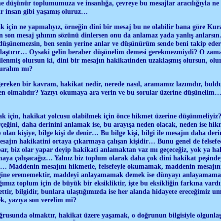
e düşünür toplumumuza ve insanlığa, çevreye bu mesajlar aracılığıyla ne 
ir insan gibi yaşamış oluruz…
 için ne yapmalıyız, örneğin dini bir mesaj bu ne olabilir bana göre Kura
 son mesaj şıhının sözünü dinlersen onu da anlamaz yada yanlış anlarsın
düşünemezsin, ben senin yerine anlar ve düşünürüm sende beni takip edersi
klaştırır… Oysaki gelin beraber düşünelim demesi gerekmezmiydi? O zaman
lgilenmiş olursun ki, dini bir mesajın hakikatinden uzaklaşmış olursun, ol
duralım mı?
ereken bir kavram, hakikat nedir, nerede nasıl, aramamız lazımdır, bul
den olmalıdır? Yazıyı okumaya ara verin ve bu sorular üzerine düşüneli
ak için, hakikat yolcusu olabilmek için önce hikmet üzerine düşünmeliyi
çeğini, daha derinini anlamak ise, bu arayışa neden olacak, neden ise hikm
olan kişiye, bilge kişi de denir… Bu bilge kişi, bilgi ile mesajın daha der
esajın hakikatini ortaya çıkarmaya çalışan kişidir… Bunu genel de felsefeci
par, biz olar yapar deyip hakikati anlamaktan vaz mı geçeceğiz, yok ya ha
maya çalışacağız… Yalnız biz toplum olarak daha çok dini hakikat peşindey
r… Maddenin mesajını hikmetle, felsefeyle okumamak, maddenin mesajı
liğine erememektir, maddeyi anlayamamak demek ise dünyayı anlayamam
ğımız toplum için de büyük bir eksikliktir, işte bu eksikliğin farkına vard
tir, bilgidir, bunlara ulaştığımızda ise her alanda hidayete ereceğimiz u
k, yazıya son verelim mi?
ğrusunda olmaktır, hakikat üzere yaşamak, o doğrunun bilgisiyle olgunlaş