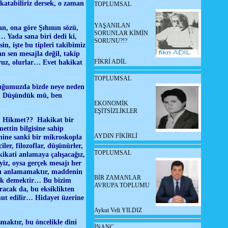
katabiliriz dersek, o zaman
TOPLUMSAL
YAŞANILAN
n, ona göre Şıhının sözü,
SORUNLAR KİMİN
… Yada sana biri dedi ki,
SORUNU?!?
n, işte bu tipleri takibimiz
 sen mesajla değil, takip
FİKRİ ADİL
uruz, olurlar… Evet hakikat
TOPLUMSAL
duğumuzda bizde neye neden
m… Düşündük mü, ben
EKONOMİK
EŞİTSİZLİKLER
z? Hikmet?? Hakikat bir
ettin bilgisine sahip
AYDIN FİKİRLİ
inine sanki bir mikroskopla
ler, filozoflar, düşünürler,
TOPLUMSAL
kikati anlamaya çalışacağız,
iz, oysa gerçek mesajı her
nı anlamamaktır, maddenin
BİR ZAMANLAR
ak demektir… Bu bizim
AVRUPA TOPLUMU
ıracak da, bu eksiklikten
mut edilir… Hidayet üzerine
Aykut Veli YILDIZ
maktır, bu öncelikle dini
İNANÇ