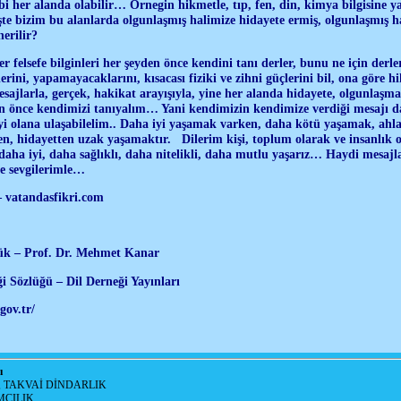
bi her alanda olabilir… Örnegin hikmetle, tıp, fen, din, kimya bilgisine y
işte bizim bu alanlarda olgunlaşmış halimize hidayete ermiş, olgunlaşmış h
erilir?
ster felsefe bilginleri her şeyden önce kendini tanı derler, bunu ne için derl
lerini, yapamayacaklarını, kısacası fiziki ve zihni güçlerini bil, ona göre hik
sajlarla, gerçek, hakikat arayışıyla, yine her alanda hidayete, olgunlaş
n önce kendimizi tanıyalım… Yani kendimizin kendimize verdiği mesajı da
i olana ulaşabilelim.. Daha iyi yaşamak varken, daha kötü yaşamak, ahlak
en, hidayetten uzak yaşamaktır. Dilerim kişi, toplum olarak ve insanlık
daha iyi, daha sağlıklı, daha nitelikli, daha mutlu yaşarız… Haydi mesaj
 sevgilerimle…
– vatandasfikri.com
ük – Prof. Dr. Mehmet Kanar
i Sözlüğü – Dil Derneği Yayınları
gov.tr/
ı
, TAKVAİ DİNDARLIK
MCILIK