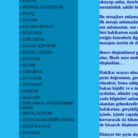
::
SAĞLIK
okuyup anlar, üzerin
sorumluluk sahibi b
::
BİLİMSEL GELİŞMELER
::
İNANÇ
Bu mesajları anlamak
::
SİYASET
ilk mesajı anlamadan
::
ÇALIŞMA HAYATI
sen anlamazsın, sen 
bizi hakikatten uza
::
DÜŞÜNSEL
ettiğin kimselerle i
::
TOPLUMSAL
mesajını üzerin de 
::
SAGLIK İÇİN SPOR
Bence düşünülmesi g
::
KİŞİSEL GELİŞİM
olur, Bizde neye ne
::
EKONOMİ
düşündüm…
::
EGİTİM
::
YARGIDAN
Hakikat arayıcı olm
şeyin doğrusunu, ger
::
GÜVENLİK
olmaktır, buna sahip 
::
TEKNOLOJİ
bakan kişidir ve o m
::
HOBİLER
aydınlar, alimler ya
::
MAĞAZİN
yada bilginleri anla
::
TOPLUMSAL YÖNLENDİRME
alandan gelmektedi
HABERİ
hakikatine, gerçek
::
DOGAL AFETLER
içinde, içinde yaşadı
kurtaracak da hikmet
::
ULUSLARARASI(DİPLOMASİ)
de birazcık düşünere
::
KÜLTÜR-SANAT
::
İNSANLIK
Hidayet bir şeyin do