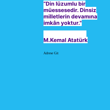
“Din lüzumlu bir
müessesedir. Dinsiz
milletlerin devamına
imkân yoktur."
M.Kemal Atatürk
Adrese Git