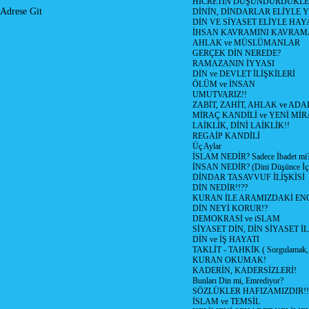
HİCRETİN DÜŞÜNDÜRDÜKLE
Adrese Git
DİNİN, DİNDARLAR ELİYLE 
DİN VE SİYASET ELİYLE HA
İHSAN KAVRAMINI KAVRA
AHLAK ve MÜSLÜMANLAR
GERÇEK DİN NEREDE?
RAMAZANIN İYYASI
DİN ve DEVLET İLİŞKİLERİ
ÖLÜM ve İNSAN
UMUTVARIZ!!
ZABİT, ZAHİT, AHLAK ve ADA
MİRAÇ KANDİLİ ve YENİ Mİ
LAİKLİK, DİNİ LAİKLİK!!
REGAİP KANDİLİ
Üç Aylar
İSLAM NEDİR? Sadece İbadet mi
İNSAN NEDİR? (Dini Düşünce İç
DİNDAR TASAVVUF İLİŞKİSİ
DİN NEDİR!!??
KURAN İLE ARAMIZDAKİ ENG
DİN NEYİ KORUR!?
DEMOKRASİ ve iSLAM
SİYASET DİN, DİN SİYASET İL
DİN ve İŞ HAYATI
TAKLİT - TAHKİK ( Sorgulamak, 
KURAN OKUMAK!
KADERİN, KADERSİZLERİ!
Bunları Din mi, Emrediyor?
SÖZLÜKLER HAFIZAMIZDIR!!
İSLAM ve TEMSİL