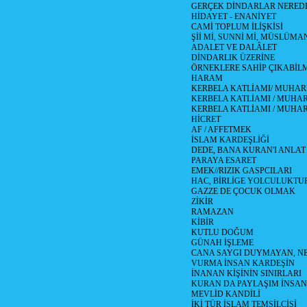
GERÇEK DİNDARLAR NERED
HİDAYET - ENANİYET
CAMİ TOPLUM İLİŞKİSİ
Şİİ Mİ, SUNNİ Mİ, MÜSLÜMAN
ADALET VE DALÂLET
DİNDARLIK ÜZERİNE
ÖRNEKLERE SAHİP ÇIKABİL
HARAM
KERBELA KATLİAMI/ MUHAR
KERBELA KATLİAMI / MUHARR
KERBELA KATLİAMI / MUHAR
HİCRET
AF / AFFETMEK
İSLAM KARDEŞLİĞİ
DEDE, BANA KURAN'I ANLAT
PARAYA ESARET
EMEK//RIZIK GASPCILARI
HAC, BİRLİGE YOLCULUKTU
GAZZE DE ÇOCUK OLMAK
ZİKİR
RAMAZAN
KİBİR
KUTLU DOĞUM
GÜNAH İŞLEME
CANA SAYGI DUYMAYAN, NE
VURMA İNSAN KARDEŞİN
İNANAN KİŞİNİN SINIRLARI
KURAN DA PAYLAŞIM İNSAN
MEVLİD KANDİLİ
İKİ TÜR İSLAM TEMSİLCİSİ