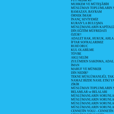
PUT NEDİR Kİ?
MUHKEM VE MÜTEŞÂBİH
MÜSLÜMAN TOPLUMLARIN 
RAMAZAN, BAYRAM
ÖRNEK İMAM
İNANÇ SEVİYEMİZ
KURAN’LA BULUŞMA
MÜSLÜMANLARIN KAPİTALİZ
DİN EĞİTİM MÜFREDATI
ÖZÜR!!
ADALET HAK, HUKUK, AHL
İFTAR SOFRALARIMIZ
RUHİ ORUC
KUL OLABİLME
TÖVBE
AKLI SELİM
ZULÜMDEN SAKINMA, ADAL
İMAN
MARUF VE MÜNKER
DİN NEDİR?
TEKNE MÜSLÜMANLIĞI, TA
NAMAZ BİZDE NASIL ETKİ Y
ZİKİR
MÜSLÜMAN TOPLUMLARIN S
BELAMLAR ve BELALARI
MÜSLÜMANLARIN SORUNLARI
MÜSLÜMANLARIN SORUNLAR
MÜSLÜMANLARIN SORUNLARI
MÜSLÜMANLARIN SORUNLA
CENNETİN YOLU - CENNETİN