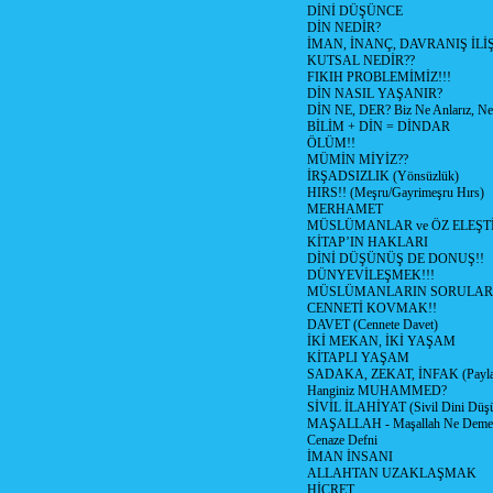
DİNİ DÜŞÜNCE
DİN NEDİR?
İMAN, İNANÇ, DAVRANIŞ İLİŞ
KUTSAL NEDİR??
FIKIH PROBLEMİMİZ!!!
DİN NASIL YAŞANIR?
DİN NE, DER? Biz Ne Anlarız, Ne
BİLİM + DİN = DİNDAR
ÖLÜM!!
MÜMİN MİYİZ??
İRŞADSIZLIK (Yönsüzlük)
HIRS!! (Meşru/Gayrimeşru Hırs)
MERHAMET
MÜSLÜMANLAR ve ÖZ ELEŞTİ
KİTAP’IN HAKLARI
DİNİ DÜŞÜNÜŞ DE DONUŞ!!
DÜNYEVİLEŞMEK!!!
MÜSLÜMANLARIN SORULARI
CENNETİ KOVMAK!!
DAVET (Cennete Davet)
İKİ MEKAN, İKİ YAŞAM
KİTAPLI YAŞAM
SADAKA, ZEKAT, İNFAK (Paylaş
Hanginiz MUHAMMED?
SİVİL İLAHİYAT (Sivil Dini Düş
MAŞALLAH - Maşallah Ne Demek
Cenaze Defni
İMAN İNSANI
ALLAHTAN UZAKLAŞMAK
HİCRET