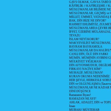
GAVS OLMAK, GAVSA TABİ OLM
KÂFİRLİK // KAFİRLEŞME // 
MÜSLÜMANLAR BİLİMDE NED
MÜSLÜMANLAR, GEÇMİŞ ve 
MİLLET, ÜMMET, VATANDAŞ 
BAK, DİN BİZE NE DİYOR?
RAHMET EHLİMİYİZ, ZULMET 
MÜSLÜMANLARDA ÇEVRE Bİ
İFFET, ÜZERİNE MÜLAHAZA
TEVAZU
İSLAM NEYİ KORUR?
MAKYEVELİST MÜSLÜMANL
BAYRAM BAYRAMOLA
MÜSLÜMANLAR DA HALİFE/Y
CANLI DİN, ÖLÜ DİN FARKI
MÜMİN, MÜMİNİN AYIBINI Gİ
MÜLKİYET YIĞILMASI
DİN AFYONMUDUR, DEGİLMİ
FIRKAYI NACİYE KİM?
MUHALİF, MÜSLÜMAN!
KURAN OKUMA NEDENİMİZ
HER ŞEYLE, HERKESLE SORU
DİN ve OLGUNLAŞMA (Tasavvufi
MÜSLÜMANLAR NE KADAR M
DİNİ DÜŞÜNCE
Ramazanın İhyası!
RAMAZAN NE AYI?
AHLAK, ADALET, DİN ve TO
İman
MUBAH// MÜSTEHAB