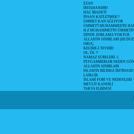
EZAN
İMTAHANDIR!
HAC İBADETİ
İNSAN KATLETMEK!!
ÜMMET KAN AĞLIYOR
ÜMMET'İ MUHAMMED'İN HALİ
H.Z MUHAMMET'İN ÜMMETİ
DİNDE ZORLAMA YOKTUR
ALLAH'IN SINIRLARI (HUDU
ORUÇ
KELİME-İ TEVHİD
OL, ÖL !!
NAMAZ SÜRELERİ -1
PEYGAMBERLER NEDEN GÖN
ALLAH'IN SINIRLARI
İSLAM'IN BİLİMLE İMTİHANI!
LAİKLİK
İSLAMİ FOBİ VE NEDENLERİ
MEVLİT KANDİLİ
TAKVA ELBİSESİ