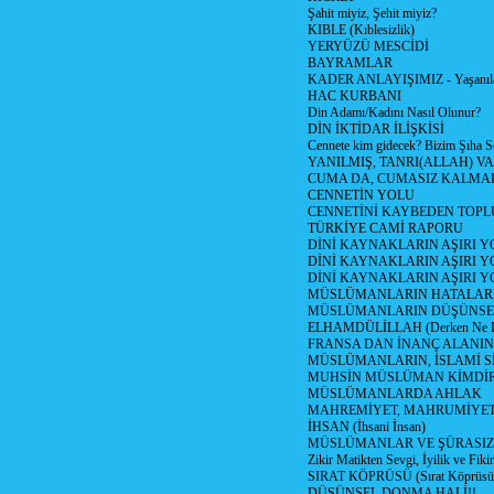
Şahit miyiz, Şehit miyiz?
KIBLE (Kıblesizlik)
YERYÜZÜ MESCİDİ
BAYRAMLAR
KADER ANLAYIŞIMIZ - Yaşanılan
HAC KURBANI
Din Adamı/Kadını Nasıl Olunur?
DİN İKTİDAR İLİŞKİSİ
Cennete kim gidecek? Bizim Şıha S
YANILMIŞ, TANRI(ALLAH) VA
CUMA DA, CUMASIZ KALMAK
CENNETİN YOLU
CENNETİNİ KAYBEDEN TOPL
TÜRKİYE CAMİ RAPORU
DİNİ KAYNAKLARIN AŞIRI 
DİNİ KAYNAKLARIN AŞIRI Y
DİNİ KAYNAKLARIN AŞIRI
MÜSLÜMANLARIN HATALARI
MÜSLÜMANLARIN DÜŞÜNSEL
ELHAMDÜLİLLAH (Derken Ne D
FRANSA DAN İNANÇ ALANI
MÜSLÜMANLARIN, İSLAMİ Sİ
MUHSİN MÜSLÜMAN KİMDİ
MÜSLÜMANLARDA AHLAK
MAHREMİYET, MAHRUMİYET
İHSAN (İhsani İnsan)
MÜSLÜMANLAR VE ŞÜRASIZL
Zikir Matikten Sevgi, İyilik ve Fiki
SIRAT KÖPRÜSÜ (Sırat Köprüsün
DÜŞÜNSEL DONMA HALİ!!