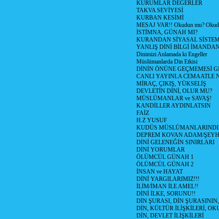
KURUMLAR DEĞERLER
TAKVA SEVİYESİ
KURBAN KESİMİ
MESAJ VAR!! Okudun mu? Okud
İSTİMNA, GÜNAH MI?
KURANDAN SİYASAL SİSTEML
YANLIŞ DİNİ BİLGİ İMANDAN
Dinimizi Anlamada ki Engeller
Müslümanlarda Din Etkisi
DİNİN ÖNÜNE GEÇMEMESİ G
CANLI YAYINLA CEMAATLE
MİRAÇ, ÇIKIŞ, YÜKSELİŞ
DEVLETİN DİNİ, OLUR MU?
MÜSLÜMANLAR ve SAVAŞ!
KANDİLLER AYDINLATSIN
FAİZ
H.Z YUSUF
KUDÜS MÜSLÜMANLARINDI
DEPREM KOVAN ADAM/ŞEY
DİNİ GELENEĞİN SINIRLARI
DİNİ YORUMLAR
ÖLÜMCÜL GÜNAH 1
ÖLÜMCÜL GÜNAH 2
İNSAN ve HAYAT
DİNİ YARGILARIMIZ!!!
İLİM/İMAN İLE AMEL!!
DİNİ İLKE, SORUNU!!
DİN ŞURASI, DİN ŞURASININ,
DİN, KÜLTÜR İLİŞKİLERİ, 
DİN, DEVLET İLİŞKİLERİ