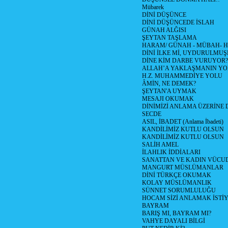
Mübarek
DİNİ DÜŞÜNCE
DİNİ DÜŞÜNCEDE İSLAH
GÜNAH ALĞISI
ŞEYTAN TAŞLAMA
HARAM/ GÜNAH - MÜBAH- H
DİNİ İLKE Mİ, UYDURULMUŞ
DİNE KİM DARBE VURUYOR?
ALLAH’A YAKLAŞMANIN YO
H.Z. MUHAMMEDİYE YOLU
ÂMİN, NE DEMEK?
ŞEYTAN'A UYMAK
MESAJI OKUMAK
DİNİMİZİ ANLAMA ÜZERİNE
SECDE
ASIL, İBADET (Anlama İbadeti)
KANDİLİMİZ KUTLU OLSUN
KANDİLİMİZ KUTLU OLSUN
SALİH AMEL
İLAHLIK İDDİALARI
SANATTAN VE KADIN VÜC
MANGURT MÜSLÜMANLAR
DİNİ TÜRKÇE OKUMAK
KOLAY MÜSLÜMANLIK
SÜNNET SORUMLULUĞU
HOCAM SİZİ ANLAMAK İSTİ
BAYRAM
BARIŞ MI, BAYRAM MI?
VAHYE DAYALI BİLGİ