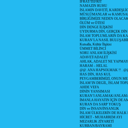
İFRAT/TEFRİT
NAMAZIN RUHU
İSLAMIN DAVETİ, KARDEŞLİ
MÜSLÜMANLAR ve KAMUSA
BİRLİĞİMİZE NEDEN OLAC
ÖLÜM ve ÖTESİ
DİN DENGE İLİŞKİSİ
UYDURMA DİN, GERÇEK DİN
İSLAM TOPLUMLARIN DA K
KURAN’LA NASIL BULUŞABİL
Kutsalla, Kültür İlişkisi
ÜMMET BİLİNCİ
SORU ANLAM İLİŞKİSİ
ADAVET/ADALET
AHLAK, ADALET NE YAPMAY
HARAM – HELAL
@@. ANA HAPSOLMAK !! . @
HAS DİN, HAS KUL
PEYGAMBERİMİZİ, ONUN ME
İSLAM’IN DEGİL, İSLAM TO
AHDE VEFA
DİNİN YANSIMASI
KURAN’I ANLAMAK/ANLA
İMANLA HAYATIN İÇİN DE A
KURAN DA SARP YOKUŞ
DİN ve İNSAN/İNSANLIK
İSLAM ÜLKELERİN DE HAL
HİCRET - MUHARREM AYI
MEZARLIK ZİYARETİ
KURBAN/BAYRAMI