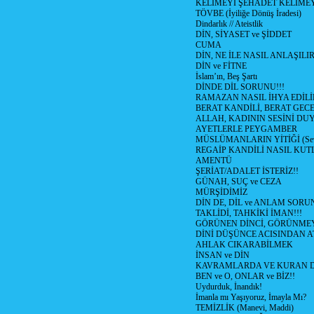
KELİMEYİ ŞEHADET KELİMEY
TÖVBE (İyiliğe Dönüş İradesi)
Dindarlık // Ateistlik
DİN, SİYASET ve ŞİDDET
CUMA
DİN, NE İLE NASIL ANLAŞILIR
DİN ve FİTNE
İslam’ın, Beş Şartı
DİNDE DİL SORUNU!!!
RAMAZAN NASIL İHYA EDİLİ
BERAT KANDİLİ, BERAT GECE
ALLAH, KADININ SESİNİ DU
AYETLERLE PEYGAMBER
MÜSLÜMANLARIN YİTİĞİ (Sev
REGAİP KANDİLİ NASIL KU
AMENTÜ
ŞERİAT/ADALET İSTERİZ!!
GÜNAH, SUÇ ve CEZA
MÜRŞİDİMİZ
DİN DE, DİL ve ANLAM SORU
TAKLİDİ, TAHKİKİ İMAN!!!
GÖRÜNEN DİNCİ, GÖRÜNMEY
DİNİ DÜŞÜNCE ACISINDAN ATİ
AHLAK CIKARABİLMEK
İNSAN ve DİN
KAVRAMLARDA VE KURAN D
BEN ve O, ONLAR ve BİZ!!
Uydurduk, İnandık!
İmanla mı Yaşıyoruz, İmayla Mı?
TEMİZLİK (Manevi, Maddi)