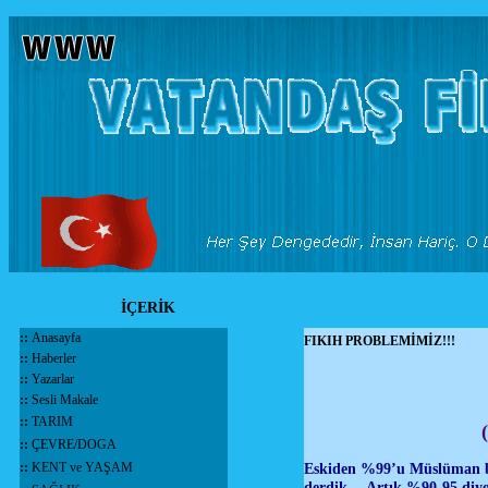
İÇERİK
::
Anasayfa
FIKIH PROBLEMİMİZ!!!
::
Haberler
::
Yazarlar
::
Sesli Makale
::
TARIM
::
ÇEVRE/DOGA
::
KENT ve YAŞAM
Eskiden %99’u Müslüman bi
derdik… Artık %90-95 diyor