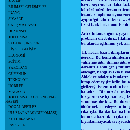
::
SAĞLIK
bazı araştırmalar daha fazl
::
BİLİMSEL GELİŞMELER
kültürümüzü devam ettirmek
::
İNANÇ
insanlar topluma uyma zoru
::
SİYASET
ayıptır/günahtır derken… An
fiziki baskılarla, onu Fıkı
::
ÇALIŞMA HAYATI
::
DÜŞÜNSEL
Artık tutamadığımız yaşam 
::
TOPLUMSAL
problemi diyebiliriz, fıkıh
bu alanda eğitimim yok am
::
SAGLIK İÇİN SPOR
::
KİŞİSEL GELİŞİM
İlk neden bazı Fıkıhçıların
::
EKONOMİ
gerek… Bu konu alimlerin iç
::
EGİTİM
vahiymiş gibi, dinmiş gibi 
derseniz alanın geniş tutulm
::
YARGIDAN
olacağız, hangi ayakla tuva
::
GÜVENLİK
Ahlak ve adaletin bunların
::
TEKNOLOJİ
hitap edemeyişimizdir, bu n
::
HOBİLER
girileceği ise emin olun be
hatadır… Dinimiz de beklen
::
MAĞAZİN
bir yorum ve içtihatlarla,
::
TOPLUMSAL YÖNLENDİRME
sunulmasıdır ki… Bu durum
HABERİ
öldürmek neredeyse rutin iş 
::
DOGAL AFETLER
çıkarıyla, iktidar kalma hı
::
ULUSLARARASI(DİPLOMASİ)
bunu da bazı fıkıhi çıkarım
::
KÜLTÜR-SANAT
kıyaslanmayacak seviyeded
::
İNSANLIK