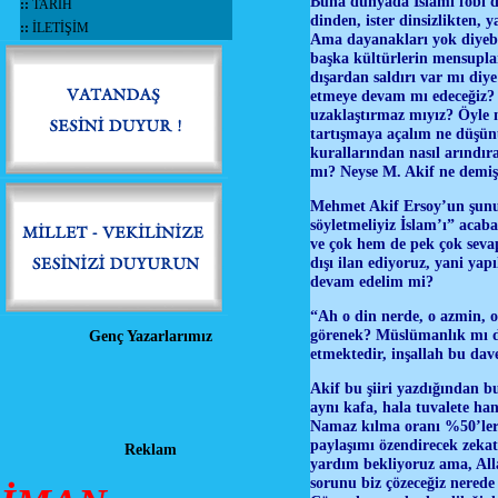
Buna dünyada İslami fobi de
::
TARİH
dinden, ister dinsizlikten, 
::
İLETİŞİM
Ama dayanakları yok diyebil
başka kültürlerin mensupl
dışardan saldırı var mı diye
etmeye devam mı edeceğiz? 
uzaklaştırmaz mıyız? Öyle 
tartışmaya açalım ne düşünü
kurallarından nasıl arındır
mı? Neyse M. Akif ne demiş
Mehmet Akif Ersoy’un şunu
söyletmeliyiz İslam’ı” acab
ve çok hem de pek çok seva
dışı ilan ediyoruz, yani ya
devam edelim mi?
“Ah o din nerde, o azmin, o
görenek? Müslümanlık mı de
Genç Yazarlarımız
etmektedir, inşallah bu dave
Akif bu şiiri yazdığından bu
aynı kafa, hala tuvalete ha
Namaz kılma oranı %50’ler 
paylaşımı özendirecek zek
Reklam
yardım bekliyoruz ama, Alla
sorunu biz çözeceğiz nerede 