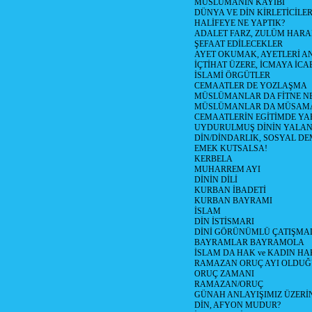
MÜSLÜMANIN KAYIBI
DÜNYA VE DİN KİRLETİCİLER
HALİFEYE NE YAPTIK?
ADALET FARZ, ZULÜM HAR
ŞEFAAT EDİLECEKLER
AYET OKUMAK, AYETLERİ 
İÇTİHAT ÜZERE, İCMAYA İCA
İSLAMİ ÖRGÜTLER
CEMAATLER DE YOZLAŞMA
MÜSLÜMANLAR DA FİTNE N
MÜSLÜMANLAR DA MÜSAM
CEMAATLERİN EGİTİMDE YA
UYDURULMUŞ DİNİN YALA
DİN/DİNDARLIK, SOSYAL D
EMEK KUTSALSA!
KERBELA
MUHARREM AYI
DİNİN DİLİ
KURBAN İBADETİ
KURBAN BAYRAMI
İSLAM
DİN İSTİSMARI
DİNİ GÖRÜNÜMLÜ ÇATIŞMA
BAYRAMLAR BAYRAMOLA
İSLAM DA HAK ve KADIN HA
RAMAZAN ORUÇ AYI OLDUĞ
ORUÇ ZAMANI
RAMAZAN/ORUÇ
GÜNAH ANLAYIŞIMIZ ÜZERİ
DİN, AFYON MUDUR?