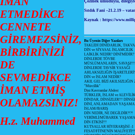
İMAN
Çözmek umuduyla, dileğiyle
Sıtdık Fani –21.2.19 – vata
ETMEDİKCE
Kaynak : https://www.millig
CENNETE
GİREMEZSİNİZ,
Bu Üyenin Diğer Yazıları
TAKLİDİ DİNİDARLIK, TAKV
BİRBİRİNİZİ
DİN ve SİYASAL İSLAMCILIK
LAİKLİK NEDİR? DİNİ'MİDİR?
DİNLERDE TÖVBE
DE
MÜSLÜMANLARIN, SAVAŞI!!!
DİNLERDE TAVSİR YASAĞI
AHLAKSIZLIĞIN İŞARETLERİ!
SEVMEDİKCE
DİN ve İSLAM NEDİR?
AKIL GEL BİZİ AKILSIZLIĞ
"Mürciîlik"
İMAN ETMİŞ
Dini Kavrramlar Abdest
TÜRKLER, İSLAM ve ALEVİLİ
OLAMAZSINIZ!
DİNDAR, DİNSİZLER!!! DİNS
DİNİ, ANLAMADAN YAŞAM
İSLAM//BARIŞ
DİN NEDİR, NE DEGİLDİR?!?!
H.z. Muhammed
VERİMLİ/MÜBAREK YAŞAMA
DİN ETKİSİ!!!
KUTSALLAR HİYERARŞİSİ -1
FESAT/FİTNE'NİN MALİYETİ!!