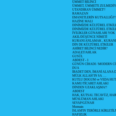
ÜMMET BİLİNCİ
ÜMMET, ÜMMET'E ZULMEDİY
UTANDIRAN ÜMMET!!
RAMAZAN
EMANETLERİN KUTSALLIĞI!!
HAZİNE MALI
DİNİMİZDE KÜLTÜREL ETKİLE
DİNİMİZDE KÜLTÜREL ETKİLE
İYİLİKLER GÜNAHLARI YOK
AKIL/DÜŞÜNCE NİMETİ
KURANI ANLAMAK , KURA
DİN DE KÜLTÜREL ETKİLER
AHİRET BİLİNCİ NEDİR?
ADALET/AHLAK
GUSÜL
ABDEST - 1
GÜNÜN CİHADI / MODERN CİH
DUA
İBADET DEN, İMANİ ALANA D
MÜLK ALLAH’IN SA ….
KUTLU DOGUM ve VEDA HUT
KAMU/TİCARET AHLAKI
DİNDEN UZAKLAŞMA!!
ABDEST
HAK, KUTSAL TECAVÜZ, HA
MÜSLÜMAN AHLAKI
SEVAP/GÜNAH
Mutmain
İSLAM'IN TERÖRLE KİRLETİL
HAFIZLIK