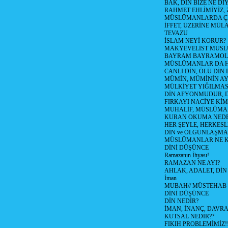
BAK, DİN BİZE NE Dİ
RAHMET EHLİMİYİZ, 
MÜSLÜMANLARDA ÇE
İFFET, ÜZERİNE MÜ
TEVAZU
İSLAM NEYİ KORUR?
MAKYEVELİST MÜS
BAYRAM BAYRAMO
MÜSLÜMANLAR DA HA
CANLI DİN, ÖLÜ DİN 
MÜMİN, MÜMİNİN AYI
MÜLKİYET YIĞILMAS
DİN AFYONMUDUR, D
FIRKAYI NACİYE KİM
MUHALİF, MÜSLÜMA
KURAN OKUMA NEDE
HER ŞEYLE, HERKESL
DİN ve OLGUNLAŞMA (T
MÜSLÜMANLAR NE K
DİNİ DÜŞÜNCE
Ramazanın İhyası!
RAMAZAN NE AYI?
AHLAK, ADALET, DİN
İman
MUBAH// MÜSTEHAB
DİNİ DÜŞÜNCE
DİN NEDİR?
İMAN, İNANÇ, DAVRAN
KUTSAL NEDİR??
FIKIH PROBLEMİMİZ!!