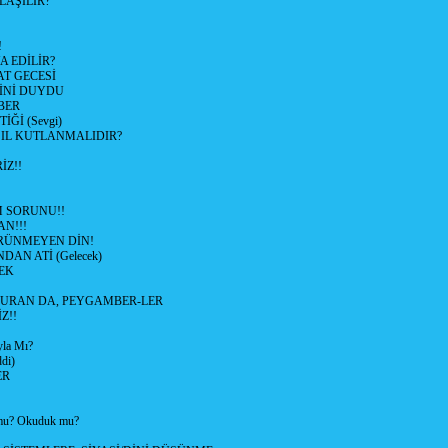
LAŞILIR?
!
 EDİLİR?
AT GECESİ
SİNİ DUYDU
BER
Ğİ (Sevgi)
SIL KUTLANMALIDIR?
İZ!!
M SORUNU!!
AN!!!
RÜNMEYEN DİN!
DAN ATİ (Gelecek)
EK
URAN DA, PEYGAMBER-LER
Z!!
yla Mı?
di)
ER
u? Okuduk mu?