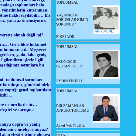
TOPLUMSAL
Ortadogu toplumları hala
i yönetimlerin kutsanması,
netme hakkı sayılabilir… Biz
YAŞANILAN
SORUNLAR KİMİN
ruz, yada az önemsiyoruz,
SORUNU?!?
verette olmalı değil mi?
FİKRİ ADİL
riz… Genellikle h
ü
k
û
met
TOPLUMSAL
bulunmasına da Meşveret
gereken, yada daha geniş
gilendiren işlerle ilgili
EKONOMİK
yaşadığımız sorunlara bu
EŞİTSİZLİKLER
mli toplumsal sorunları
AYDIN FİKİRLİ
Bir kuruluşun, gündemindeki
e yaptığı genel toplantılara
TOPLUMSAL
mizdir…
ere de meclis denir…
BİR ZAMANLAR
leştiri ve tartışma
AVRUPA TOPLUMU
 konuyu doğru ve yanlış
Aykut Veli YILDIZ
inlemesine inceliyormuyuz?
 alan eleştiri içinde olmaya
İNANÇ