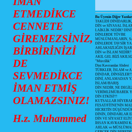
İMAN
ETMEDİKCE
Bu Üyenin Diğer Yazılar
TAKLİDİ DİNİDARLIK
CENNETE
DİN ve SİYASAL İSLA
LAİKLİK NEDİR? DİNİ
DİNLERDE TÖVBE
GİREMEZSİNİZ,
MÜSLÜMANLARIN, SA
DİNLERDE TAVSİR YA
BİRBİRİNİZİ
AHLAKSIZLIĞIN İŞAR
DİN ve İSLAM NEDİR?
AKIL GEL BİZİ AKIL
DE
"Mürciîlik"
Dini Kavrramlar Abdest
TÜRKLER, İSLAM ve A
SEVMEDİKCE
DİNDAR, DİNSİZLER!!
DİNİ, ANLAMADAN 
İSLAM//BARIŞ
İMAN ETMİŞ
DİN NEDİR, NE DEGİLD
VERİMLİ/MÜBAREK 
DİN ETKİSİ!!!
OLAMAZSINIZ!
KUTSALLAR HİYERARŞ
FESAT/FİTNE'NİN MAL
HİCRETİN DÜŞÜNDÜ
DİNİN, DİNDARLAR E
H.z. Muhammed
DİN VE SİYASET EL
İHSAN KAVRAMINI 
AHLAK ve MÜSLÜMA
GERÇEK DİN NEREDE