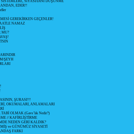
SİSTEMLERE, SİYASİ/DİNİ DÜŞÜNME
MANDAN, EDER!!
ller
MESİ GEREKİRKEN GEÇENLER!
MAATLE NAMAZ
LİŞ
R MU?
VAŞ!
TSIN
ARINDIR
M/ŞEYH
IRLARI
!
!
ASININ, ŞURASI!!!
LERİ, OKUMALARI, ANLAMALARI
Rİ
ABİ OLMAK (Gavs’lık Nedir?)
ŞME // KAFİRLİŞTİRME
DE NEDEN GERİ KALDIK?
İŞ ve GÜNÜMÜZ SİYASETİ
ANDAŞ FARKI