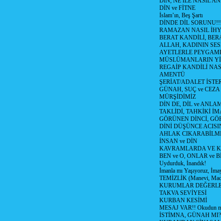
DİN, NE İLE NASIL AN
DİN ve FİTNE
İslam’ın, Beş Şartı
DİNDE DİL SORUNU!!
RAMAZAN NASIL İHYA
BERAT KANDİLİ, BER
ALLAH, KADININ SE
AYETLERLE PEYGAM
MÜSLÜMANLARIN YİTİ
REGAİP KANDİLİ NA
AMENTÜ
ŞERİAT/ADALET İSTER
GÜNAH, SUÇ ve CEZA
MÜRŞİDİMİZ
DİN DE, DİL ve ANLA
TAKLİDİ, TAHKİKİ İM
GÖRÜNEN DİNCİ, GÖ
DİNİ DÜŞÜNCE ACISIN
AHLAK CIKARABİLM
İNSAN ve DİN
KAVRAMLARDA VE K
BEN ve O, ONLAR ve Bİ
Uydurduk, İnandık!
İmanla mı Yaşıyoruz, İma
TEMİZLİK (Manevi, Mad
KURUMLAR DEĞERL
TAKVA SEVİYESİ
KURBAN KESİMİ
MESAJ VAR!! Okudun m
İSTİMNA, GÜNAH MI?