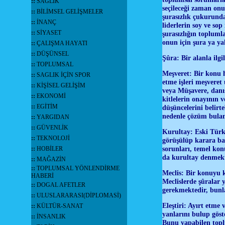
::
SAĞLIK
seçileceği zaman onu
::
BİLİMSEL GELİŞMELER
şurasızlık çukurunda
::
İNANÇ
liderlerin soy ve so
::
SİYASET
şurasızlığın topluml
onun için şura ya y
::
ÇALIŞMA HAYATI
::
DÜŞÜNSEL
Şûra: Bir alanla ilg
::
TOPLUMSAL
Meşveret: Bir konu h
::
SAGLIK İÇİN SPOR
etme işleri me
ş
veret 
::
KİŞİSEL GELİŞİM
veya Müşavere, danı
::
EKONOMİ
kitlelerin onayının v
::
EGİTİM
düşüncelerini belirt
nedenle çözüm bulam
::
YARGIDAN
::
GÜVENLİK
Kurultay: Eski Türk 
::
TEKNOLOJİ
görüşülüp karara ba
sorunları, temel kon
::
HOBİLER
da kurultay denmekt
::
MAĞAZİN
::
TOPLUMSAL YÖNLENDİRME
Meclis: Bir konuyu k
HABERİ
Meclislerde şûralar 
::
DOGAL AFETLER
gerekmektedir, bun
::
ULUSLARARASI(DİPLOMASİ)
Eleştiri: Ayırt etme 
::
KÜLTÜR-SANAT
yanlarını bulup göst
::
İNSANLIK
Bunu yapabilen toplu