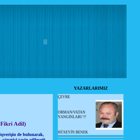
YAZARLARIMIZ
ÇEVRE
!
ORMAN/VATAN
YANGINLARI !!!
Fikri Adil)
HÜSEYİN BENEK
lışverişin de bulunarak,
yönetici tayin edileceği,