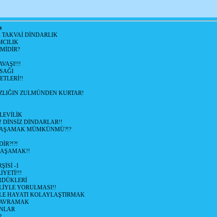
ı
, TAKVAİ DİNDARLIK
MCILIK
'MİDİR?
VAŞI!!!
SAĞI
ETLERİ!!
SIZLIĞIN ZULMÜNDEN KURTAR!
LEVİLİK
! DİNSİZ DİNDARLAR!!
YAŞAMAK MÜMKÜNMÜ?!?
İR?!?!
YAŞAMAK!!
İSİ -1
İYETİ!!!
RDÜKLERİ
LİYLE YORULMASI!!
İYLE HAYATI KOLAYLAŞTIRMAK
KAVRAMAK
NLAR
?