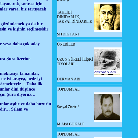
ayanarak, sonrası için
lar varsa, biz tartışacak
TAKLİDİ
DİNİDARLIK,
TAKVAİ DİNDARLIK
nu çözümlemek ya da bir
in ve kişinin seçilmesidir
SITDIK FANİ
ir veya daha
ç
ok aday
ÖNERİLER
nra Şura üzerine
UZUN SÜRELİ İLİŞKİ
TİYOLARI…
emokrasiyi tamamlar,
 iyi arayışı, nede iyi
DERMAN ABİ
 görmekteyiz… Daha ilk
unlar dini düşünce
TOPLUMSAL
için Şura diyoruz…
unlar aşılır ve daha huzurlu
Sosyal Zincir!!
tedir… Selam ve
M.Akif GÖKALP
TOPLUMSAL