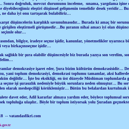
r… Sonra doğruluk, mevcut durumunu inceleme, sınama, yargılama işine d
 diyebileceğimiz eleştiri düşünsel gelişmenin temelidir desek yeridir… Bun
i, ne daha iyi onu tartışarak bulabiliriz…
karşıt düşüncelerin karşılıklı savunulmasıdır... Burada ki amaç bir soru
girişilen eleştirmeli görüşmedir…Bu şuranın nihai amacı iyi olan düşünces
ı seçimle olur…
sından, bilgiye, iradeye seçme işidir, kanunlar, y
ö
netmelikler uyar
ı
nca b
i veya birka
çı
n
ı
se
ç
me işidir…
 sağlıklı bir şura olabilir düşüncesiyle biz burada yazıya son verelim, so
edelim…
amlar demokrasiye işaret eder, Şura bizim kültürün demokrasisidir… D
u, yani toplum demokrasiyi, demokrasi toplumu tamamlar, aksi hallerde ne
kün değildir… İşte bu eksikliği, en üst düzeyde Müslüman toplumlarda
 seçme işi şurasızlık nedeniyle büyük sorunlara neden olmuştur… Bu sor
neden olarak meshepciliği körüklemiştir… Bütün bu belalardan kurtulmak 
dalete davet eder, Adil kararlar almaya yardım eder, böylece toplumsal sor
ksek topluluğa ulaşılır.. Böyle bir toplum istiyorsak yolu Şuradan geçmek
 18 -- vatandasfikri.com
.gov.tr