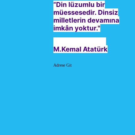
“Din lüzumlu bir
müessesedir. Dinsiz
milletlerin devamına
imkân yoktur."
M.Kemal Atatürk
Adrese Git