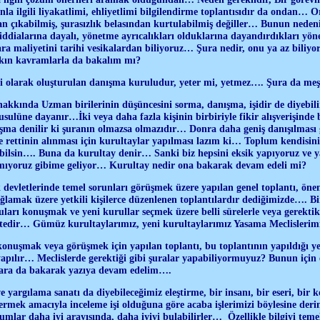
nla ilgili liyakatlimi, ehliyetlimi bilgilendirme toplantısıdır da ondan… 
n çıkabilmiş, şurasızlık belasından kurtulabilmiş değiller… Bunun neden
p iddialarına dayalı, yönetme ayrıcalıkları olduklarına dayandırdıkları yö
ara maliyetini tarihi vesikalardan biliyoruz… Şura nedir, onu ya az biliyo
akın kavramlarla da bakalım mı?
ili olarak oluşturulan danışma kuruludur, yeter mi, yetmez…. Şura da meş
akkında Uzman birilerinin düşüncesini sorma, danışma, işidir de diyebili
usul
ü
n
e dayanır…
İ
ki veya daha fazla ki
ş
inin birbiriyle fikir al
ış
veri
ş
inde 
şma denilir ki şuranın olmazsa olmazıdır… Donra daha geniş danışılması 
e rettinin alınması için kurultaylar yapılması lazım ki… Toplum kendisini il
ebilsin…. Buna da kurultay denir… Sanki biz hepsini eksik yapıyoruz ve 
ıyoruz gibime geliyor… Kurultay nedir ona bakarak devam edeli mi?
devletlerinde temel sorunları görüşmek üzere yapılan genel toplantı, öne
ğlamak üzere yetkili kişilerce düzenlenen toplantılardır dediğimizde…. 
uları konuşmak ve yeni kurullar seçmek üzere belli sürelerle veya gerektikç
edir… Gümüz kurultaylarımız, yeni kurultaylarımız Yasama Meclisleri
onuşmak veya görüşmek için yapılan toplantı, bu toplantının yapıldığı y
yapılır… Meclislerde gerektiği gibi şuralar yapabiliyormuyuz? Bunun için e
lara da bakarak yazıya devam edelim….
ve yargılama sanatı da diyebileceğimiz eleştirme, bir insanı, bir eseri, bir
ermek amacıyla inceleme işi olduğuna göre acaba işlerimizi böylesine der
mlar daha iyi arayışında, daha iyiyi bulabilirler… Özellikle bilgiyi temel