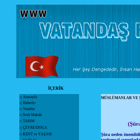
İÇERİK
::
Anasayfa
MÜSLÜMANLAR VE Ş
::
Haberler
::
Yazarlar
::
Sesli Makale
::
TARIM
(Şüra
::
ÇEVRE/DOGA
::
KENT ve YAŞAM
Şûra neden önemlidir
toplumsal sorunlarla