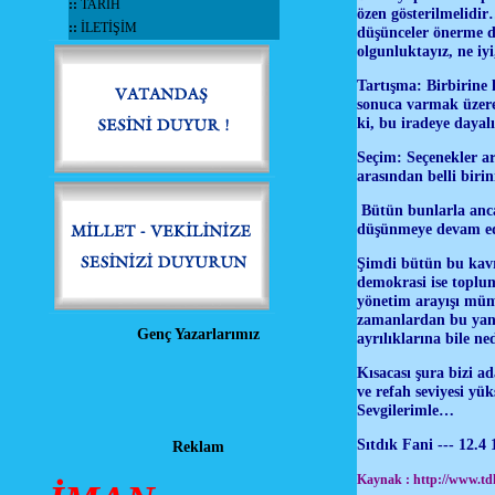
::
TARİH
özen gösterilmelidi
::
İLETİŞİM
düşünceler önerme de
olgunluktayız, ne iy
Tartışma: Birbirine 
sonuca varmak üzere 
ki, bu iradeye dayal
Seçim: Seçenekler ara
aras
ı
ndan belli birin
Bütün bunlarla ancak
düşünmeye devam 
Şimdi bütün bu kavr
demokrasi ise toplum
yönetim arayışı müm
zamanlardan bu yana
Genç Yazarlarımız
ayrılıklarına bile 
Kısacası şura bizi a
ve refah seviyesi yü
Sevgilerimle…
Sıtdık Fani --- 12.4
Reklam
Kaynak : http://www.tdk