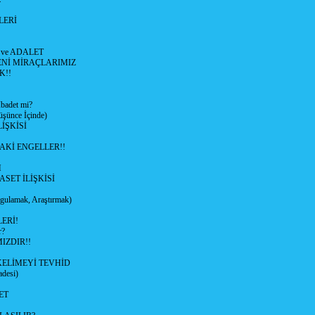
LERİ
 ve ADALET
ENİ MİRAÇLARIMIZ
K!!
adet mi?
ünce İçinde)
İŞKİSİ
AKİ ENGELLER!!
M
ASET İLİŞKİSİ
ulamak, Araştırmak)
ERİ!
r?
IZDIR!!
KELİMEYİ TEVHİD
desi)
ET