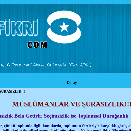
Detay
ÜRASIZLIK!!!
MÜSLÜMANLAR VE ŞÜRASIZLIK!!
sızlık Bela Getirir, Seçimsizlik ise Toplumsal Durağanlık. 
, çünkü toplumla ilgili konularda, toplumun fertleriyle karşılıklı görüş a
 ilgili çözüm önerileri aramak olduğundan… Neden gereklidir, Bir görevli, 