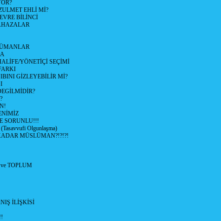
YOR?
ZULMET EHLİ Mİ?
VRE BİLİNCİ
LAHAZALAR
LÜMANLAR
LA
LİFE/YÖNETİÇİ SEÇİMİ
FARKI
BINI GİZLEYEBİLİR Mİ?
I
EGİLMİDİR?
?
N!
NİMİZ
E SORUNLU!!!
asavvufi Olgunlaşma)
ADAR MÜSLÜMAN?!?!?!
 ve TOPLUM
IŞ İLİŞKİSİ
!