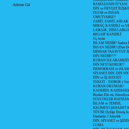
RAMAZANIN İYYASI
Adrese Git
DİN ve DEVLET İLİŞKİ
ÖLÜM ve İNSAN
UMUTVARIZ!!
ZABİT, ZAHİT, AHLAK
MİRAÇ KANDİLİ ve Y
LAİKLİK, DİNİ LAİKLİ
REGAİP KANDİLİ
Üç Aylar
İSLAM NEDİR? Sadece İb
İNSAN NEDİR? (Dini Düş
DİNDAR TASAVVUF İL
DİN NEDİR!!??
KURAN İLE ARAMIZD
DİN NEYİ KORUR!?
DEMOKRASİ ve iSLA
SİYASET DİN, DİN SİY
DİN ve İŞ HAYATI
TAKLİT - TAHKİK ( Sorg
KURAN OKUMAK!
KADERİN, KADERSİZL
Bunları Din mi, Emrediyo
SÖZLÜKLER HAFIZAM
İSLAM ve TEMSİL
KELİMEYİ ŞEHADET 
TÖVBE (İyiliğe Dönüş İra
Dindarlık // Ateistlik
DİN, SİYASET ve ŞİDD
CUMA