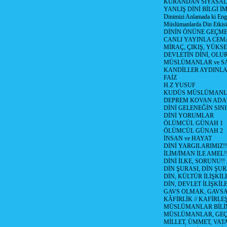
KURANDAN SİYASAL 
YANLIŞ DİNİ BİLGİ İ
Dinimizi Anlamada ki Enge
Müslümanlarda Din Etkisi
DİNİN ÖNÜNE GEÇME
CANLI YAYINLA CE
MİRAÇ, ÇIKIŞ, YÜKSE
DEVLETİN DİNİ, OLU
MÜSLÜMANLAR ve SA
KANDİLLER AYDINLA
FAİZ
H.Z YUSUF
KUDÜS MÜSLÜMANL
DEPREM KOVAN ADA
DİNİ GELENEĞİN SIN
DİNİ YORUMLAR
ÖLÜMCÜL GÜNAH 1
ÖLÜMCÜL GÜNAH 2
İNSAN ve HAYAT
DİNİ YARGILARIMIZ!!
İLİM/İMAN İLE AMEL!
DİNİ İLKE, SORUNU!!
DİN ŞURASI, DİN ŞUR
DİN, KÜLTÜR İLİŞKİ
DİN, DEVLET İLİŞKİLE
GAVS OLMAK, GAVSA T
KÂFİRLİK // KAFİRLE
MÜSLÜMANLAR BİLİM
MÜSLÜMANLAR, GEÇM
MİLLET, ÜMMET, VAT