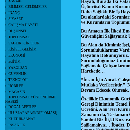
::
SAĞLIK
Hayatı, Burada İki Vata
Üçüncüsü Kamu Kurumu 
::
BİLİMSEL GELİŞMELER
Daha Sağlıklı Bir İş Ha
::
İNANÇ
Bu alanlardaki Sorunla
::
SİYASET
ve Kurumların Toplumuz
::
ÇALIŞMA HAYATI
Bu Amacın İlk İlkesi Em
::
DÜŞÜNSEL
Güvenliğini Sağlayarak
::
TOPLUMSAL
::
SAGLIK İÇİN SPOR
Bu Alan da Kimimiz İşçi
::
KİŞİSEL GELİŞİM
Sorumluluklarımız Vard
Hayatına Dokunuyoruz. H
::
EKONOMİ
Sorumluluğumuz Unutmam
::
EGİTİM
Sağlamak, Çalışanlarını
::
YARGIDAN
Hareketle…
::
GÜVENLİK
“İnsan İçin Ancak Çalışm
::
TEKNOLOJİ
Mutlaka Verilecektir.” 
::
HOBİLER
Devam Edecek Olursak
::
MAĞAZİN
::
TOPLUMSAL YÖNLENDİRME
Özellikle Ekonomik Gücü
HABERİ
Geregi Dinimizin Temel 
::
DOGAL AFETLER
Ücretini, Alın Teri Kur
::
ULUSLARARASI(DİPLOMASİ)
Zamanın da, Tastamam Ö
::
KÜLTÜR-SANAT
Samimi Bir İlişki Kurar
Sağlamalıyız… İbadet, Din
::
İNSANLIK