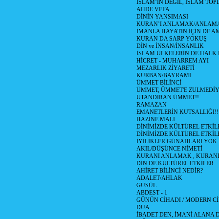
İSLAM’IN DEGİL, İSLAM TO
AHDE VEFA
DİNİN YANSIMASI
KURAN’I ANLAMAK/ANLA
İMANLA HAYATIN İÇİN DE A
KURAN DA SARP YOKUŞ
DİN ve İNSAN/İNSANLIK
İSLAM ÜLKELERİN DE HAL
HİCRET - MUHARREM AYI
MEZARLIK ZİYARETİ
KURBAN/BAYRAMI
ÜMMET BİLİNCİ
ÜMMET, ÜMMET'E ZULMEDİY
UTANDIRAN ÜMMET!!
RAMAZAN
EMANETLERİN KUTSALLIĞI!!
HAZİNE MALI
DİNİMİZDE KÜLTÜREL ETKİLE
DİNİMİZDE KÜLTÜREL ETKİLE
İYİLİKLER GÜNAHLARI YOK
AKIL/DÜŞÜNCE NİMETİ
KURANI ANLAMAK , KURA
DİN DE KÜLTÜREL ETKİLER
AHİRET BİLİNCİ NEDİR?
ADALET/AHLAK
GUSÜL
ABDEST - 1
GÜNÜN CİHADI / MODERN CİH
DUA
İBADET DEN, İMANİ ALANA D