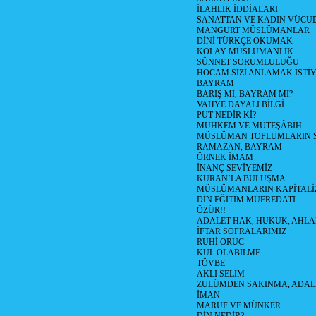
İLAHLIK İDDİALARI
SANATTAN VE KADIN VÜC
MANGURT MÜSLÜMANLAR
DİNİ TÜRKÇE OKUMAK
KOLAY MÜSLÜMANLIK
SÜNNET SORUMLULUĞU
HOCAM SİZİ ANLAMAK İSTİ
BAYRAM
BARIŞ MI, BAYRAM MI?
VAHYE DAYALI BİLGİ
PUT NEDİR Kİ?
MUHKEM VE MÜTEŞÂBİH
MÜSLÜMAN TOPLUMLARIN 
RAMAZAN, BAYRAM
ÖRNEK İMAM
İNANÇ SEVİYEMİZ
KURAN’LA BULUŞMA
MÜSLÜMANLARIN KAPİTALİZ
DİN EĞİTİM MÜFREDATI
ÖZÜR!!
ADALET HAK, HUKUK, AHL
İFTAR SOFRALARIMIZ
RUHİ ORUC
KUL OLABİLME
TÖVBE
AKLI SELİM
ZULÜMDEN SAKINMA, ADAL
İMAN
MARUF VE MÜNKER