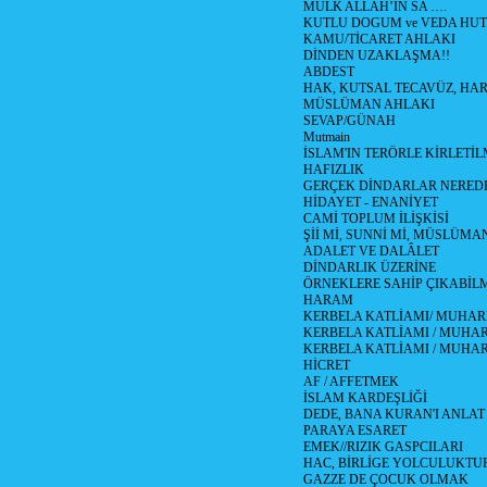
MÜLK ALLAH’IN SA ….
KUTLU DOGUM ve VEDA HUT
KAMU/TİCARET AHLAKI
DİNDEN UZAKLAŞMA!!
ABDEST
HAK, KUTSAL TECAVÜZ, HA
MÜSLÜMAN AHLAKI
SEVAP/GÜNAH
Mutmain
İSLAM'IN TERÖRLE KİRLETİL
HAFIZLIK
GERÇEK DİNDARLAR NERED
HİDAYET - ENANİYET
CAMİ TOPLUM İLİŞKİSİ
Şİİ Mİ, SUNNİ Mİ, MÜSLÜMAN
ADALET VE DALÂLET
DİNDARLIK ÜZERİNE
ÖRNEKLERE SAHİP ÇIKABİL
HARAM
KERBELA KATLİAMI/ MUHAR
KERBELA KATLİAMI / MUHARR
KERBELA KATLİAMI / MUHAR
HİCRET
AF / AFFETMEK
İSLAM KARDEŞLİĞİ
DEDE, BANA KURAN'I ANLAT
PARAYA ESARET
EMEK//RIZIK GASPCILARI
HAC, BİRLİGE YOLCULUKTU
GAZZE DE ÇOCUK OLMAK