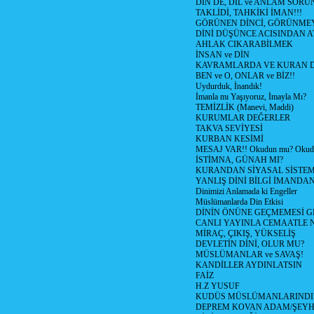
DİN DE, DİL ve ANLAM SORU
TAKLİDİ, TAHKİKİ İMAN!!!
GÖRÜNEN DİNCİ, GÖRÜNMEY
DİNİ DÜŞÜNCE ACISINDAN ATİ
AHLAK CIKARABİLMEK
İNSAN ve DİN
KAVRAMLARDA VE KURAN D
BEN ve O, ONLAR ve BİZ!!
Uydurduk, İnandık!
İmanla mı Yaşıyoruz, İmayla Mı?
TEMİZLİK (Manevi, Maddi)
KURUMLAR DEĞERLER
TAKVA SEVİYESİ
KURBAN KESİMİ
MESAJ VAR!! Okudun mu? Okud
İSTİMNA, GÜNAH MI?
KURANDAN SİYASAL SİSTEML
YANLIŞ DİNİ BİLGİ İMANDAN
Dinimizi Anlamada ki Engeller
Müslümanlarda Din Etkisi
DİNİN ÖNÜNE GEÇMEMESİ G
CANLI YAYINLA CEMAATLE
MİRAÇ, ÇIKIŞ, YÜKSELİŞ
DEVLETİN DİNİ, OLUR MU?
MÜSLÜMANLAR ve SAVAŞ!
KANDİLLER AYDINLATSIN
FAİZ
H.Z YUSUF
KUDÜS MÜSLÜMANLARINDI
DEPREM KOVAN ADAM/ŞEY