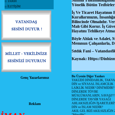
Sunma Yükümlülüğümüzü 
::
TARİH
Yönelik Bütün Tedbirler
::
İLETİŞİM
İş Ve Ticaret Hayatının 
Kurallarımızın, İnsanlı
Bilincinde Olmalıdır. Ver
Malı Gibi Korur. İş Güven
Hayatını Tehlikeye Atm
Böyle Ahlak ve Adalet, 
Memnun Çalışanlarla, Da
Sıtdık Fani – Vatandasf
Kaynak: Https://Dinhiz
Bu Üyenin Diğer Yazıları
Genç Yazarlarımız
TAKLİDİ DİNİDARLIK, TAKV
DİN ve SİYASAL İSLAMCILIK
LAİKLİK NEDİR? DİNİ'MİDİR?
DİNLERDE TÖVBE
MÜSLÜMANLARIN, SAVAŞI!!!
DİNLERDE TAVSİR YASAĞI
AHLAKSIZLIĞIN İŞARETLERİ!
Reklam
DİN ve İSLAM NEDİR?
AKIL GEL BİZİ AKILSIZLIĞ
"Mürciîlik"