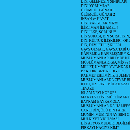
DİNİ GELENEĞİN SINIRLARI
DİNİ YORUMLAR
ÖLÜMCÜL GÜNAH 1
ÖLÜMCÜL GÜNAH 2
İNSAN ve HAYAT
DİNİ YARGILARIMIZ!!!
İLİM/İMAN İLE AMEL!!
DİNİ İLKE, SORUNU!!
DİN ŞURASI, DİN ŞURASININ,
DİN, KÜLTÜR İLİŞKİLERİ, 
DİN, DEVLET İLİŞKİLERİ
GAVS OLMAK, GAVSA TABİ OLM
KÂFİRLİK // KAFİRLEŞME // 
MÜSLÜMANLAR BİLİMDE NED
MÜSLÜMANLAR, GEÇMİŞ ve 
MİLLET, ÜMMET, VATANDAŞ 
BAK, DİN BİZE NE DİYOR?
RAHMET EHLİMİYİZ, ZULMET 
MÜSLÜMANLARDA ÇEVRE Bİ
İFFET, ÜZERİNE MÜLAHAZA
TEVAZU
İSLAM NEYİ KORUR?
MAKYEVELİST MÜSLÜMANL
BAYRAM BAYRAMOLA
MÜSLÜMANLAR DA HALİFE/Y
CANLI DİN, ÖLÜ DİN FARKI
MÜMİN, MÜMİNİN AYIBINI Gİ
MÜLKİYET YIĞILMASI
DİN AFYONMUDUR, DEGİLMİ
FIRKAYI NACİYE KİM?