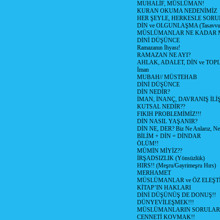
MUHALİF, MÜSLÜMAN!
KURAN OKUMA NEDENİMİZ
HER ŞEYLE, HERKESLE SORU
DİN ve OLGUNLAŞMA (Tasavvufi
MÜSLÜMANLAR NE KADAR M
DİNİ DÜŞÜNCE
Ramazanın İhyası!
RAMAZAN NE AYI?
AHLAK, ADALET, DİN ve TO
İman
MUBAH// MÜSTEHAB
DİNİ DÜŞÜNCE
DİN NEDİR?
İMAN, İNANÇ, DAVRANIŞ İLİŞ
KUTSAL NEDİR??
FIKIH PROBLEMİMİZ!!!
DİN NASIL YAŞANIR?
DİN NE, DER? Biz Ne Anlarız, Ne
BİLİM + DİN = DİNDAR
ÖLÜM!!
MÜMİN MİYİZ??
İRŞADSIZLIK (Yönsüzlük)
HIRS!! (Meşru/Gayrimeşru Hırs)
MERHAMET
MÜSLÜMANLAR ve ÖZ ELEŞTİ
KİTAP’IN HAKLARI
DİNİ DÜŞÜNÜŞ DE DONUŞ!!
DÜNYEVİLEŞMEK!!!
MÜSLÜMANLARIN SORULARI
CENNETİ KOVMAK!!