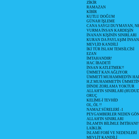
ZİKİR
RAMAZAN
KİBİR
KUTLU DOĞUM
GÜNAH İŞLEME
CANA SAYGI DUYMAYAN, NE
VURMA İNSAN KARDEŞİN
İNANAN KİŞİNİN SINIRLARI
KURAN DA PAYLAŞIM İNSAN
MEVLİD KANDİLİ
İKİ TÜR İSLAM TEMSİLCİSİ
EZAN
İMTAHANDIR!
HAC İBADETİ
İNSAN KATLETMEK!!
ÜMMET KAN AĞLIYOR
ÜMMET'İ MUHAMMED'İN HALİ
H.Z MUHAMMET'İN ÜMMETİ
DİNDE ZORLAMA YOKTUR
ALLAH'IN SINIRLARI (HUDU
ORUÇ
KELİME-İ TEVHİD
OL, ÖL !!
NAMAZ SÜRELERİ -1
PEYGAMBERLER NEDEN GÖN
ALLAH'IN SINIRLARI
İSLAM'IN BİLİMLE İMTİHANI!
LAİKLİK
İSLAMİ FOBİ VE NEDENLERİ
MEVLİT KANDİLİ