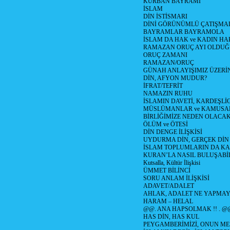
KURBAN BAYRAMI
İSLAM
DİN İSTİSMARI
DİNİ GÖRÜNÜMLÜ ÇATIŞMA
BAYRAMLAR BAYRAMOLA
İSLAM DA HAK ve KADIN HA
RAMAZAN ORUÇ AYI OLDUĞ
ORUÇ ZAMANI
RAMAZAN/ORUÇ
GÜNAH ANLAYIŞIMIZ ÜZERİ
DİN, AFYON MUDUR?
İFRAT/TEFRİT
NAMAZIN RUHU
İSLAMIN DAVETİ, KARDEŞLİ
MÜSLÜMANLAR ve KAMUSA
BİRLİĞİMİZE NEDEN OLAC
ÖLÜM ve ÖTESİ
DİN DENGE İLİŞKİSİ
UYDURMA DİN, GERÇEK DİN
İSLAM TOPLUMLARIN DA K
KURAN’LA NASIL BULUŞABİL
Kutsalla, Kültür İlişkisi
ÜMMET BİLİNCİ
SORU ANLAM İLİŞKİSİ
ADAVET/ADALET
AHLAK, ADALET NE YAPMAY
HARAM – HELAL
@@. ANA HAPSOLMAK !! . @
HAS DİN, HAS KUL
PEYGAMBERİMİZİ, ONUN ME