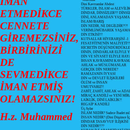
İMAN
Dini Kavrramlar Abdest
TÜRKLER, İSLAM ve ALEVİLİ
ETMEDİKCE
DİNDAR, DİNSİZLER!!! DİNS
DİNİ, ANLAMADAN YAŞAM
İSLAM//BARIŞ
CENNETE
DİN NEDİR, NE DEGİLDİR?!?!
VERİMLİ/MÜBAREK YAŞAMA
GİREMEZSİNİZ,
DİN ETKİSİ!!!
KUTSALLAR HİYERARŞİSİ -1
FESAT/FİTNE'NİN MALİYETİ!!
BİRBİRİNİZİ
HİCRETİN DÜŞÜNDÜRDÜKLE
DİNİN, DİNDARLAR ELİYLE 
DİN VE SİYASET ELİYLE HA
DE
İHSAN KAVRAMINI KAVRA
AHLAK ve MÜSLÜMANLAR
GERÇEK DİN NEREDE?
SEVMEDİKCE
RAMAZANIN İYYASI
DİN ve DEVLET İLİŞKİLERİ
ÖLÜM ve İNSAN
İMAN ETMİŞ
UMUTVARIZ!!
ZABİT, ZAHİT, AHLAK ve ADA
OLAMAZSINIZ!
MİRAÇ KANDİLİ ve YENİ Mİ
LAİKLİK, DİNİ LAİKLİK!!
REGAİP KANDİLİ
Üç Aylar
H.z. Muhammed
İSLAM NEDİR? Sadece İbadet mi
İNSAN NEDİR? (Dini Düşünce İç
DİNDAR TASAVVUF İLİŞKİSİ
DİN NEDİR!!??