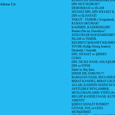
KURAN İLE ARAMIZDAKİ ENG
DİN NEYİ KORUR!?
Adrese Git
DEMOKRASİ ve iSLAM
SİYASET DİN, DİN SİYASET İL
DİN ve İŞ HAYATI
TAKLİT - TAHKİK ( Sorgulamak, 
KURAN OKUMAK!
KADERİN, KADERSİZLERİ!
Bunları Din mi, Emrediyor?
SÖZLÜKLER HAFIZAMIZDIR!!
İSLAM ve TEMSİL
KELİMEYİ ŞEHADET KELİMEY
TÖVBE (İyiliğe Dönüş İradesi)
Dindarlık // Ateistlik
DİN, SİYASET ve ŞİDDET
CUMA
DİN, NE İLE NASIL ANLAŞILIR
DİN ve FİTNE
İslam’ın, Beş Şartı
DİNDE DİL SORUNU!!!
RAMAZAN NASIL İHYA EDİLİ
BERAT KANDİLİ, BERAT GECE
ALLAH, KADININ SESİNİ DU
AYETLERLE PEYGAMBER
MÜSLÜMANLARIN YİTİĞİ (Sev
REGAİP KANDİLİ NASIL KU
AMENTÜ
ŞERİAT/ADALET İSTERİZ!!
GÜNAH, SUÇ ve CEZA
MÜRŞİDİMİZ