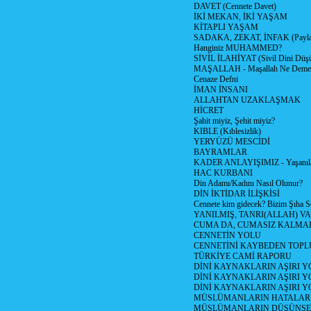
DAVET (Cennete Davet)
İKİ MEKAN, İKİ YAŞAM
KİTAPLI YAŞAM
SADAKA, ZEKAT, İNFAK (Paylaş
Hanginiz MUHAMMED?
SİVİL İLAHİYAT (Sivil Dini Düş
MAŞALLAH - Maşallah Ne Demek
Cenaze Defni
İMAN İNSANI
ALLAHTAN UZAKLAŞMAK
HİCRET
Şahit miyiz, Şehit miyiz?
KIBLE (Kıblesizlik)
YERYÜZÜ MESCİDİ
BAYRAMLAR
KADER ANLAYIŞIMIZ - Yaşanılan
HAC KURBANI
Din Adamı/Kadını Nasıl Olunur?
DİN İKTİDAR İLİŞKİSİ
Cennete kim gidecek? Bizim Şıha S
YANILMIŞ, TANRI(ALLAH) VA
CUMA DA, CUMASIZ KALMAK
CENNETİN YOLU
CENNETİNİ KAYBEDEN TOPL
TÜRKİYE CAMİ RAPORU
DİNİ KAYNAKLARIN AŞIRI 
DİNİ KAYNAKLARIN AŞIRI Y
DİNİ KAYNAKLARIN AŞIRI
MÜSLÜMANLARIN HATALARI
MÜSLÜMANLARIN DÜŞÜNSEL