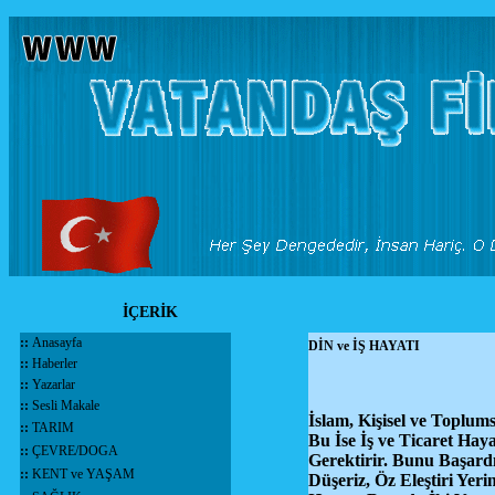
İÇERİK
::
Anasayfa
DİN ve İŞ HAYATI
::
Haberler
::
Yazarlar
::
Sesli Makale
İslam, Kişisel ve Toplu
::
TARIM
Bu İse İş ve Ticaret Ha
::
ÇEVRE/DOGA
Gerektirir. Bunu Başard
::
KENT ve YAŞAM
Düşeriz, Öz Eleştiri Ye