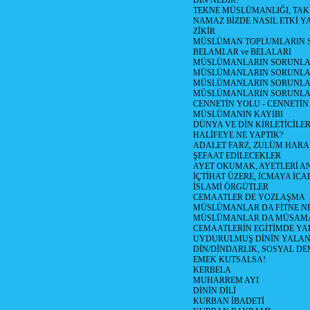
DİN NEDİR?
TEKNE MÜSLÜMANLIĞI, TA
NAMAZ BİZDE NASIL ETKİ Y
ZİKİR
MÜSLÜMAN TOPLUMLARIN S
BELAMLAR ve BELALARI
MÜSLÜMANLARIN SORUNLARI
MÜSLÜMANLARIN SORUNLAR
MÜSLÜMANLARIN SORUNLARI
MÜSLÜMANLARIN SORUNLA
CENNETİN YOLU - CENNETİN
MÜSLÜMANIN KAYIBI
DÜNYA VE DİN KİRLETİCİLER
HALİFEYE NE YAPTIK?
ADALET FARZ, ZULÜM HAR
ŞEFAAT EDİLECEKLER
AYET OKUMAK, AYETLERİ 
İÇTİHAT ÜZERE, İCMAYA İCA
İSLAMİ ÖRGÜTLER
CEMAATLER DE YOZLAŞMA
MÜSLÜMANLAR DA FİTNE N
MÜSLÜMANLAR DA MÜSAM
CEMAATLERİN EGİTİMDE YA
UYDURULMUŞ DİNİN YALA
DİN/DİNDARLIK, SOSYAL D
EMEK KUTSALSA!
KERBELA
MUHARREM AYI
DİNİN DİLİ
KURBAN İBADETİ