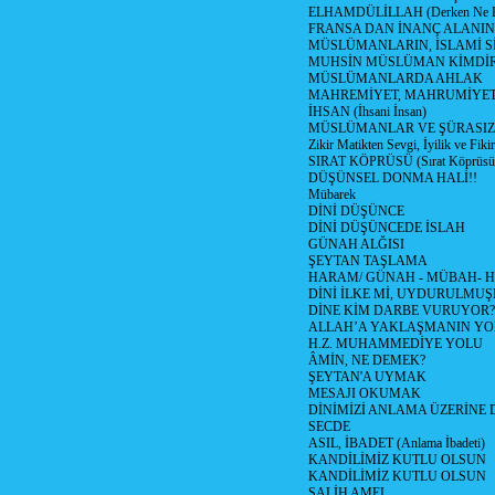
ELHAMDÜLİLLAH (Derken Ne D
FRANSA DAN İNANÇ ALANI
MÜSLÜMANLARIN, İSLAMİ Sİ
MUHSİN MÜSLÜMAN KİMDİ
MÜSLÜMANLARDA AHLAK
MAHREMİYET, MAHRUMİYET
İHSAN (İhsani İnsan)
MÜSLÜMANLAR VE ŞÜRASIZL
Zikir Matikten Sevgi, İyilik ve Fiki
SIRAT KÖPRÜSÜ (Sırat Köprüsün
DÜŞÜNSEL DONMA HALİ!!
Mübarek
DİNİ DÜŞÜNCE
DİNİ DÜŞÜNCEDE İSLAH
GÜNAH ALĞISI
ŞEYTAN TAŞLAMA
HARAM/ GÜNAH - MÜBAH- H
DİNİ İLKE Mİ, UYDURULMUŞ
DİNE KİM DARBE VURUYOR?
ALLAH’A YAKLAŞMANIN YO
H.Z. MUHAMMEDİYE YOLU
ÂMİN, NE DEMEK?
ŞEYTAN'A UYMAK
MESAJI OKUMAK
DİNİMİZİ ANLAMA ÜZERİNE
SECDE
ASIL, İBADET (Anlama İbadeti)
KANDİLİMİZ KUTLU OLSUN
KANDİLİMİZ KUTLU OLSUN
SALİH AMEL