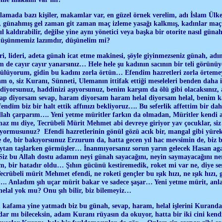
mada bazı kişiler, makamlar var, en güzel örnek verelim, adı İslam Ülkes
 günahmış gel zaman git zaman maç izleme yasağı kalkmış, kadınlar maç
ıl kaldırabilir, değilse yine aynı yönetici veya başka bir otorite nasıl gü
düşünmemiz lazımdır, düşünelim mi?
, lideri, adeta günah icat etme makinesi, şöyle giyinmezseniz günah, adı
 de cayır cayır yanarsınız… Hele hele şu kadının sacının bir teli görünüy
üzülüyorum, gidin bu kadını zorla örtün… Efendim hazretleri zorla örtem
am o, siz Kuranı, Sünneti, Ulemanın ittifak ettiği meseleleri benden daha
z ediyorsunuz, haddinizi aşıyorsunuz, benim karşım da ölü gibi olacaksınız,
ap diyorsam sevap, haram diyorsam haram helal diyorsam helal, benim 
endim biz bir halt ettik affınızı bekliyoruz…. Bu seferlik affettim bir dah
llah çarparım…. Yeni yetme müritler farkın da olmadan, Müritler kendi 
az mı diye, Tecrübeli Mürit Mehmet abi devreye giriyor yav çocuklar, siz
yormusunuz? Efendi hazretlerinin gönül gözü acık bir, mangal gibi yürek 
 de, bir bakıyorsunuz Erzurum da, hatta gecen yıl hac mevsimin de, biz 
eytan taşlarken görmüşler… İnanmıyorsanız sorun yarın gelecek Hasan a
iz bu Allah dostu adamın neyi günah sayacağını, neyin saymayacağını ner
im, bir hatadır oldu… Şıhın gücünü kestiremedik, roket mi var ne, diye se
crübeli mürit Mehmet efendi, ne roketi gençler bu ışık hızı, ne ışık hızı,
…. Anladım şıh uçar mürit bakar ve sadece şaşar… Yeni yetme mürit, a
 helal yok mu? Onu şıh bilir, biz bilemeyiz…
 kafama yine yatmadı biz bu günah, sevap, haram, helal işlerini Kurand
adar mı bileceksin, adam Kuranı rüyasın da okuyor, hatta bir iki cini kendi