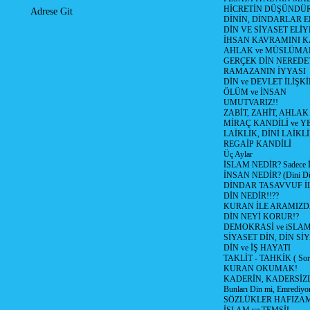
HİCRETİN DÜŞÜNDÜ
Adrese Git
DİNİN, DİNDARLAR E
DİN VE SİYASET EL
İHSAN KAVRAMINI 
AHLAK ve MÜSLÜMA
GERÇEK DİN NEREDE
RAMAZANIN İYYASI
DİN ve DEVLET İLİŞKİ
ÖLÜM ve İNSAN
UMUTVARIZ!!
ZABİT, ZAHİT, AHLAK
MİRAÇ KANDİLİ ve Y
LAİKLİK, DİNİ LAİKLİ
REGAİP KANDİLİ
Üç Aylar
İSLAM NEDİR? Sadece İb
İNSAN NEDİR? (Dini Düş
DİNDAR TASAVVUF İL
DİN NEDİR!!??
KURAN İLE ARAMIZD
DİN NEYİ KORUR!?
DEMOKRASİ ve iSLA
SİYASET DİN, DİN SİY
DİN ve İŞ HAYATI
TAKLİT - TAHKİK ( Sorg
KURAN OKUMAK!
KADERİN, KADERSİZL
Bunları Din mi, Emrediyo
SÖZLÜKLER HAFIZAM