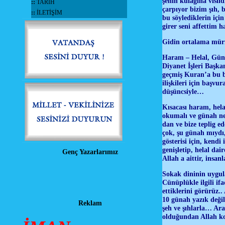
şehin kulağına vısıl
::
TARİH
çarpıyor bizim şıh, 
::
İLETİŞİM
bu söylediklerin iç
girer seni affettim
Gidin ortalama mürit
Haram – Helal, Güna
Diyanet İşleri Başka
geçmiş Kuran’a bu bi
ilişkileri için başvu
düşüncsiyle…
Kısacası haram, hela
okumalı ve günah ne
dan ve bize teplig 
çok, şu günah mıydı
gösterisi için, kend
genişletip, helal da
Genç Yazarlarımız
Allah a aittir, insa
Sokak dininin uygul
Cünüplükle ilgili i
ettiklerini görürüz.
10 günah yazık deği
Reklam
şeh ve şıhlarla… Ar
olduğundan Allah ko