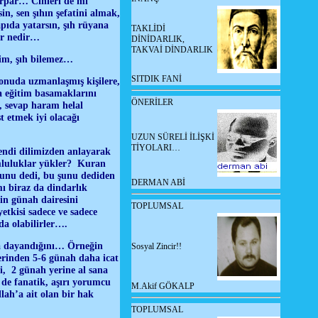
çarpar… Cinleri de mi
n, sen şıhın şefatini almak,
pıda yatarsın, şıh rüyana
TAKLİDİ
ir nedir…
DİNİDARLIK,
TAKVAİ DİNDARLIK
rim, şıh bilemez…
SITDIK FANİ
onuda uzmanlaşmış kişilere,
a eğitim basamaklarını
ÖNERİLER
, sevap haram helal
t etmek iyi olacağı
UZUN SÜRELİ İLİŞKİ
TİYOLARI…
kendi dilimizden anlayarak
umluluklar yükler? Kuran
bunu dedi, bu şunu dediden
DERMAN ABİ
ı biraz da dindarlık
çin günah dairesini
TOPLUMSAL
etkisi sadece ve sadece
da olabilirler….
da dayandığını… Örneğin
Sosyal Zincir!!
erinden 5-6 günah daha icat
mi, 2 günah yerine al sana
de fanatik, aşırı yorumcu
M.Akif GÖKALP
ah’a ait olan bir hak
TOPLUMSAL