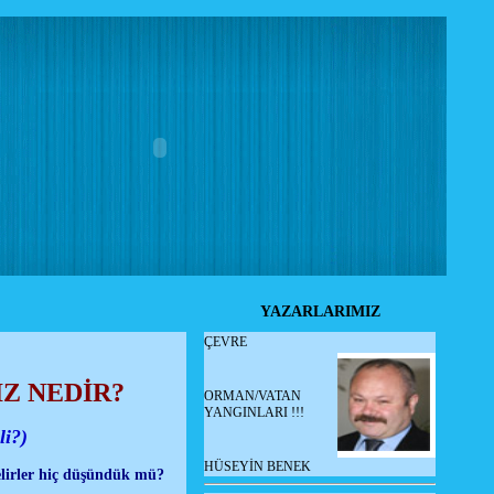
YAZARLARIMIZ
ÇEVRE
Z NEDİR?
ORMAN/VATAN
YANGINLARI !!!
li?)
HÜSEYİN BENEK
elirler hiç düşündük mü?