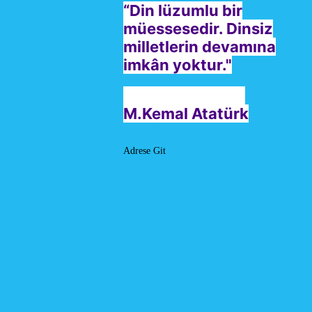
“Din lüzumlu bir
müessesedir. Dinsiz
milletlerin devamına
imkân yoktur."
M.Kemal Atatürk
Adrese Git