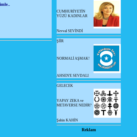
imle..
CUMHURİYETİN
YÜZÜ KADINLAR
Nevval SEVİNDİ
ŞİİR
NORMALİ AŞMAK!
AHSEN'E SEVDALI
GELECEK
YAPAY ZEKA ve
METAVERSE NEDİR?
Şahin KAHİN
Reklam