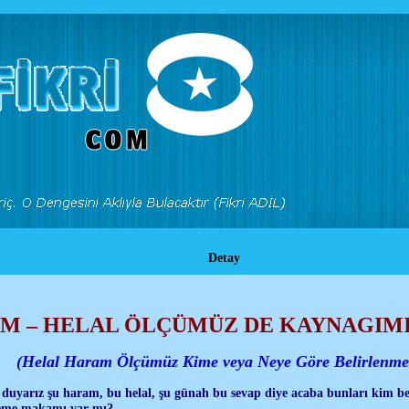
Detay
M – HELAL ÖLÇÜMÜZ DE KAYNAGIMI
(Helal Haram Ölçümüz Kime veya Neye Göre Belirlenme
k duyarız şu haram, bu helal, şu günah bu sevap diye acaba bunları kim b
leme makamı var mı?