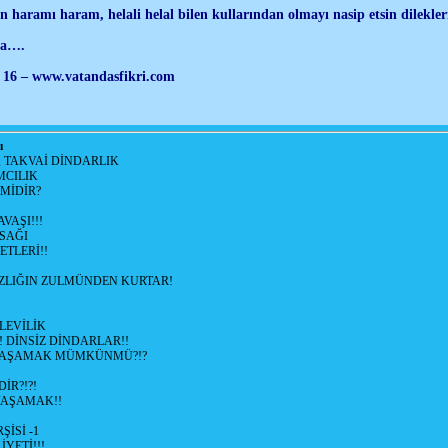
 haramı haram, helali helal bilen kullarından olmayı nasip etsin dilekler
la….
k 16 – www.vatandasfikri.com
ı
, TAKVAİ DİNDARLIK
MCILIK
'MİDİR?
VAŞI!!!
SAĞI
ETLERİ!!
SIZLIĞIN ZULMÜNDEN KURTAR!
LEVİLİK
! DİNSİZ DİNDARLAR!!
YAŞAMAK MÜMKÜNMÜ?!?
İR?!?!
YAŞAMAK!!
İSİ -1
İYETİ!!!