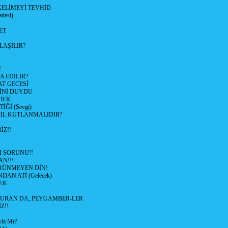
KELİMEYİ TEVHİD
desi)
ET
LAŞILIR?
!
 EDİLİR?
AT GECESİ
SİNİ DUYDU
BER
Ğİ (Sevgi)
SIL KUTLANMALIDIR?
İZ!!
M SORUNU!!
AN!!!
RÜNMEYEN DİN!
DAN ATİ (Gelecek)
EK
URAN DA, PEYGAMBER-LER
Z!!
yla Mı?