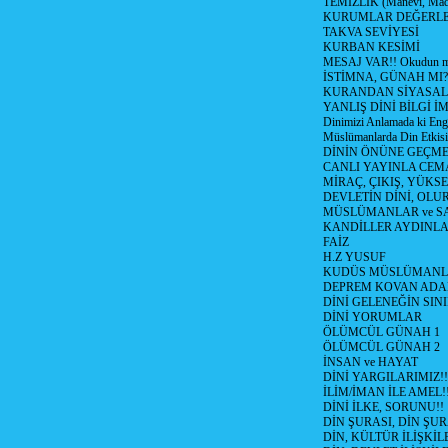
TEMİZLİK (Manevi, Mad
KURUMLAR DEĞERL
TAKVA SEVİYESİ
KURBAN KESİMİ
MESAJ VAR!! Okudun m
İSTİMNA, GÜNAH MI?
KURANDAN SİYASAL 
YANLIŞ DİNİ BİLGİ İ
Dinimizi Anlamada ki Enge
Müslümanlarda Din Etkisi
DİNİN ÖNÜNE GEÇME
CANLI YAYINLA CE
MİRAÇ, ÇIKIŞ, YÜKSE
DEVLETİN DİNİ, OLU
MÜSLÜMANLAR ve SA
KANDİLLER AYDINLA
FAİZ
H.Z YUSUF
KUDÜS MÜSLÜMANL
DEPREM KOVAN ADA
DİNİ GELENEĞİN SIN
DİNİ YORUMLAR
ÖLÜMCÜL GÜNAH 1
ÖLÜMCÜL GÜNAH 2
İNSAN ve HAYAT
DİNİ YARGILARIMIZ!!
İLİM/İMAN İLE AMEL!
DİNİ İLKE, SORUNU!!
DİN ŞURASI, DİN ŞUR
DİN, KÜLTÜR İLİŞKİ