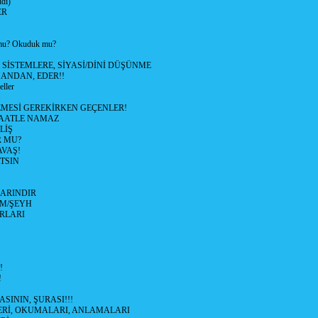
di)
ER
u? Okuduk mu?
SİSTEMLERE, SİYASİ/DİNİ DÜŞÜNME
MANDAN, EDER!!
ller
MESİ GEREKİRKEN GEÇENLER!
MAATLE NAMAZ
LİŞ
R MU?
VAŞ!
TSIN
ARINDIR
M/ŞEYH
IRLARI
!
!
ASININ, ŞURASI!!!
LERİ, OKUMALARI, ANLAMALARI