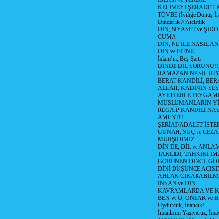
İSLAM ve TEMSİL
KELİMEYİ ŞEHADET 
TÖVBE (İyiliğe Dönüş İra
Dindarlık // Ateistlik
DİN, SİYASET ve ŞİDD
CUMA
DİN, NE İLE NASIL AN
DİN ve FİTNE
İslam’ın, Beş Şartı
DİNDE DİL SORUNU!!
RAMAZAN NASIL İHYA
BERAT KANDİLİ, BER
ALLAH, KADININ SE
AYETLERLE PEYGAM
MÜSLÜMANLARIN YİTİ
REGAİP KANDİLİ NA
AMENTÜ
ŞERİAT/ADALET İSTER
GÜNAH, SUÇ ve CEZA
MÜRŞİDİMİZ
DİN DE, DİL ve ANLA
TAKLİDİ, TAHKİKİ İM
GÖRÜNEN DİNCİ, GÖ
DİNİ DÜŞÜNCE ACISIN
AHLAK CIKARABİLM
İNSAN ve DİN
KAVRAMLARDA VE K
BEN ve O, ONLAR ve Bİ
Uydurduk, İnandık!
İmanla mı Yaşıyoruz, İma