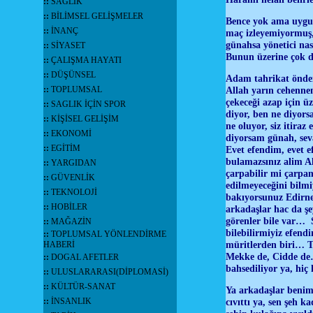
::
SAĞLIK
::
BİLİMSEL GELİŞMELER
Bence yok ama uygula
::
İNANÇ
maç izleyemiyormuş,
günahsa yönetici nas
::
SİYASET
Bunun üzerine çok 
::
ÇALIŞMA HAYATI
::
DÜŞÜNSEL
Adam tahrikat önderi
::
TOPLUMSAL
Allah yarın cehennem
çekeceği azap için 
::
SAGLIK İÇİN SPOR
diyor, ben ne diyors
::
KİŞİSEL GELİŞİM
ne oluyor, siz itira
::
EKONOMİ
diyorsam günah, sev
::
EGİTİM
Evet efendim, evet ef
bulamazsınız alim A
::
YARGIDAN
çarpabilir mi çarpam
::
GÜVENLİK
edilmeyeceğini bilmi
::
TEKNOLOJİ
bakıyorsunuz Edirne
::
HOBİLER
arkadaşlar hac da ş
görenler bile var… S
::
MAĞAZİN
bilebilirmiyiz efend
::
TOPLUMSAL YÖNLENDİRME
müritlerden biri… Te
HABERİ
Mekke de, Cidde de
::
DOGAL AFETLER
bahsediliyor ya, hiç
::
ULUSLARARASI(DİPLOMASİ)
::
KÜLTÜR-SANAT
Ya arkadaşlar benim
::
İNSANLIK
cıvıttı ya, sen şeh k