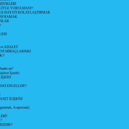
RDÜKLERİ
LİYLE YORULMASI!!
İYLE HAYATI KOLAYLAŞTIRMAK
KAVRAMAK
NLAR
?
LERİ
 ve ADALET
ENİ MİRAÇLARIMIZ
K!!
adet mi?
ünce İçinde)
İŞKİSİ
AKİ ENGELLER!!
M
ASET İLİŞKİSİ
ulamak, Araştırmak)
ERİ!
r?
IZDIR!!