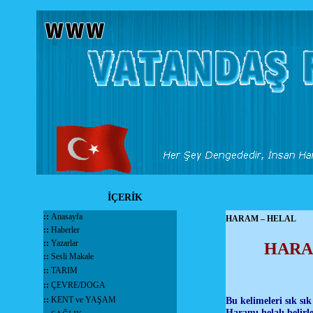
İÇERİK
::
Anasayfa
HARAM – HELAL
::
Haberler
::
Yazarlar
HARA
::
Sesli Makale
::
TARIM
::
ÇEVRE/DOGA
::
KENT ve YAŞAM
Bu kelimeleri sık sı
Haramı helalı belir