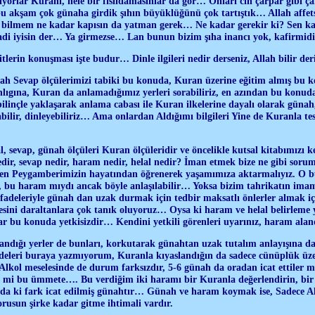
dıyorlar Kuranı, hele bir fısıldamasınlar da gör… Onları cin çarpar gibi 
bu akşam çok günaha girdik şıhın büyüklüğünü çok tartıştık… Allah affetsi
in bilmem ne kadar kapısın da yatman gerek… Ne kadar gerekir ki? Sen ka
 hadi iyisin der… Ya girmezse… Lan bunun bizim şıha inancı yok, kafirmid
lerin konuşması işte budur… Dinle ilgileri nedir derseniz, Allah bilir de
h Sevap ölçülerimizi tabiki bu konuda, Kuran üzerine eğitim almış bu k
nlıgına, Kuran da anlamadığımız yerleri sorabiliriz, en azından bu konud
linçle yaklaşarak anlama cabası ile Kuran ilkelerine dayalı olarak günah
rabilir, dinleyebiliriz… Ama onlardan Aldığımı bilgileri Yine de Kuranla tes
l, sevap, günah ölçüleri Kuran ölçüleridir ve öncelikle kutsal kitabımızı 
dir, sevap nedir, haram nedir, helal nedir? İman etmek bize ne gibi sor
eden Peygamberimizin hayatından öğrenerek yaşamımıza aktarmalıyız. O 
, bu haram mıydı ancak böyle anlaşılabilir… Yoksa bizim tahrikatın imam
i ifadeleriyle günah dan uzak durmak için tedbir maksatlı önlerler almak i
iresini daraltanlara çok tanık oluyoruz… Oysa ki haram ve helal belirleme y
nlar bu konuda yetkisizdir… Kendini yetkili görenleri uyarınız, haram alan
andığı yerler de bunları, korkutarak günahtan uzak tutalım anlayışına 
fadeleri buraya yazmıyorum, Kuranla kıyaslandığın da sadece cünüplük üz
. Alkol meselesinde de durum farksızdır, 5-6 günah da oradan icat ettiler 
l mi bu ümmete…. Bu verdiğim iki haramı bir Kuranla değerlendirin, bir 
ada ki fark icat edilmiş günahtır… Günah ve haram koymak ise, Sadece All
rusun şirke kadar gitme ihtimali vardır.