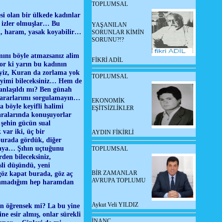
TOPLUMSAL
i olan bir ülkede kadınlar
 izler olmuşlar… Bu
YAŞANILAN
nah, haram, yasak koyabilir…
SORUNLAR KİMİN
SORUNU?!?
mını böyle atmazsanız alim
FİKRİ ADİL
or ki yarın bu kadının
eyiz, Kuran da zorlama yok
TOPLUMSAL
 iyimi bileceksiniz… Hem de
 anlaşıldı mı? Ben günah
kararlarımı sorgulamayın…
EKONOMİK
a böyle keyifli halimi
EŞİTSİZLİKLER
aralarında konuşuyorlar
 şehin gücün sual
var iki, üç bir
AYDIN FİKİRLİ
burada gördük, diğer
gaya… Şıhın uçtuğunu
TOPLUMSAL
den bileceksiniz,
sli düşündü, yeni
BİR ZAMANLAR
 göz kapat burada, göz aç
AVRUPA TOPLUMU
nlamadığım hep haramdan
Aykut Veli YILDIZ
an öğrensek mi? La bu yine
ne esir almış, onlar sürekli
İNANÇ