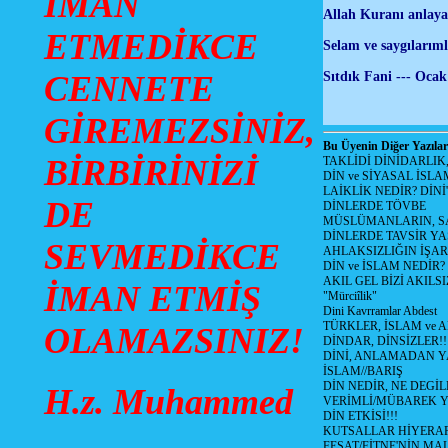
İMAN
Allah Kuranı anlayan
ETMEDİKCE
Selam ve saygılarım
Sıtdık Fani --- Oca
CENNETE
GİREMEZSİNİZ,
Bu Üyenin Diğer Yazılar
BİRBİRİNİZİ
TAKLİDİ DİNİDARLIK
DİN ve SİYASAL İSLA
LAİKLİK NEDİR? DİNİ
DE
DİNLERDE TÖVBE
MÜSLÜMANLARIN, SA
DİNLERDE TAVSİR YA
SEVMEDİKCE
AHLAKSIZLIĞIN İŞAR
DİN ve İSLAM NEDİR?
AKIL GEL BİZİ AKIL
İMAN ETMİŞ
"Mürciîlik"
Dini Kavrramlar Abdest
TÜRKLER, İSLAM ve A
OLAMAZSINIZ!
DİNDAR, DİNSİZLER!!
DİNİ, ANLAMADAN 
İSLAM//BARIŞ
DİN NEDİR, NE DEGİLD
H.z. Muhammed
VERİMLİ/MÜBAREK 
DİN ETKİSİ!!!
KUTSALLAR HİYERARŞ
FESAT/FİTNE'NİN MAL