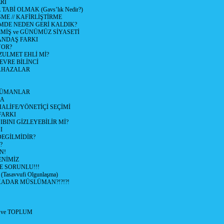
Rİ
ABİ OLMAK (Gavs’lık Nedir?)
ŞME // KAFİRLİŞTİRME
DE NEDEN GERİ KALDIK?
İŞ ve GÜNÜMÜZ SİYASETİ
ANDAŞ FARKI
YOR?
ZULMET EHLİ Mİ?
VRE BİLİNCİ
LAHAZALAR
LÜMANLAR
LA
LİFE/YÖNETİÇİ SEÇİMİ
FARKI
BINI GİZLEYEBİLİR Mİ?
I
EGİLMİDİR?
?
N!
NİMİZ
E SORUNLU!!!
asavvufi Olgunlaşma)
ADAR MÜSLÜMAN?!?!?!
 ve TOPLUM