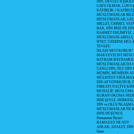
DİN, DEVLET İLİŞKİLE
GAVS OLMAK, GAVSA T
KÂFİRLİK // KAFİRLE
MÜSLÜMANLAR BİLİM
MÜSLÜMANLAR, GEÇM
MİLLET, ÜMMET, VAT
BAK, DİN BİZE NE Dİ
RAHMET EHLİMİYİZ, 
MÜSLÜMANLARDA ÇE
İFFET, ÜZERİNE MÜ
TEVAZU
İSLAM NEYİ KORUR?
MAKYEVELİST MÜS
BAYRAM BAYRAMO
MÜSLÜMANLAR DA HA
CANLI DİN, ÖLÜ DİN 
MÜMİN, MÜMİNİN AYI
MÜLKİYET YIĞILMAS
DİN AFYONMUDUR, D
FIRKAYI NACİYE KİM
MUHALİF, MÜSLÜMA
KURAN OKUMA NEDE
HER ŞEYLE, HERKESL
DİN ve OLGUNLAŞMA (T
MÜSLÜMANLAR NE K
DİNİ DÜŞÜNCE
Ramazanın İhyası!
RAMAZAN NE AYI?
AHLAK, ADALET, DİN
İman