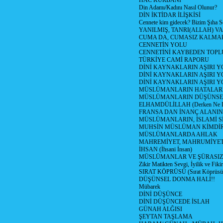
HAC KURBANI
Din Adamı/Kadını Nasıl Olunur?
DİN İKTİDAR İLİŞKİSİ
Cennete kim gidecek? Bizim Şıha S
YANILMIŞ, TANRI(ALLAH) VA
CUMA DA, CUMASIZ KALMAK
CENNETİN YOLU
CENNETİNİ KAYBEDEN TOPL
TÜRKİYE CAMİ RAPORU
DİNİ KAYNAKLARIN AŞIRI 
DİNİ KAYNAKLARIN AŞIRI Y
DİNİ KAYNAKLARIN AŞIRI
MÜSLÜMANLARIN HATALARI
MÜSLÜMANLARIN DÜŞÜNSEL
ELHAMDÜLİLLAH (Derken Ne D
FRANSA DAN İNANÇ ALANI
MÜSLÜMANLARIN, İSLAMİ Sİ
MUHSİN MÜSLÜMAN KİMDİ
MÜSLÜMANLARDA AHLAK
MAHREMİYET, MAHRUMİYET
İHSAN (İhsani İnsan)
MÜSLÜMANLAR VE ŞÜRASIZL
Zikir Matikten Sevgi, İyilik ve Fiki
SIRAT KÖPRÜSÜ (Sırat Köprüsün
DÜŞÜNSEL DONMA HALİ!!
Mübarek
DİNİ DÜŞÜNCE
DİNİ DÜŞÜNCEDE İSLAH
GÜNAH ALĞISI
ŞEYTAN TAŞLAMA