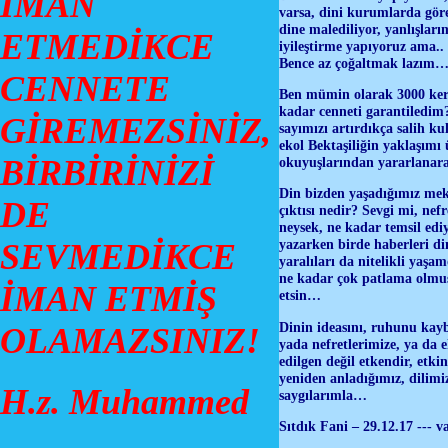
İMAN
varsa, dini kurumlarda gö
dine malediliyor, yanlışlar
ETMEDİKCE
iyileştirme yapıyoruz ama..
Bence az çoğaltmak lazım… 
CENNETE
Ben mümin olarak 3000 kere
kadar cenneti garantiledim?
GİREMEZSİNİZ,
sayımızı artırdıkça salih k
ekol Bektaşiliğin yaklaşım
BİRBİRİNİZİ
okuyuşlarından yararlanara
Din bizden yaşadığımız meka
DE
çıktısı nedir? Sevgi mi, ne
neysek, ne kadar temsil edi
yazarken birde haberleri d
SEVMEDİKCE
yaralıları da nitelikli ya
ne kadar çok patlama olmu
İMAN ETMİŞ
etsin…
Dinin ideasını, ruhunu kayb
OLAMAZSINIZ!
yada nefretlerimize, ya da 
edilgen değil etkendir, etki
yeniden anladığımız, dili
H.z. Muhammed
saygılarımla…
Sıtdık Fani – 29.12.17 --- 