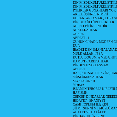
DİNİMİZDE KÜLTÜREL ETKİLE
DİNİMİZDE KÜLTÜREL ETKİLE
İYİLİKLER GÜNAHLARI YOK
AKIL/DÜŞÜNCE NİMETİ
KURANI ANLAMAK , KURA
DİN DE KÜLTÜREL ETKİLER
AHİRET BİLİNCİ NEDİR?
ADALET/AHLAK
GUSÜL
ABDEST - 1
GÜNÜN CİHADI / MODERN CİH
DUA
İBADET DEN, İMANİ ALANA D
MÜLK ALLAH’IN SA ….
KUTLU DOGUM ve VEDA HUT
KAMU/TİCARET AHLAKI
DİNDEN UZAKLAŞMA!!
ABDEST
HAK, KUTSAL TECAVÜZ, HA
MÜSLÜMAN AHLAKI
SEVAP/GÜNAH
Mutmain
İSLAM'IN TERÖRLE KİRLETİL
HAFIZLIK
GERÇEK DİNDARLAR NERED
HİDAYET - ENANİYET
CAMİ TOPLUM İLİŞKİSİ
Şİİ Mİ, SUNNİ Mİ, MÜSLÜMAN
ADALET VE DALÂLET
DİNDARLIK ÜZERİNE