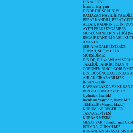
DİN ve FİTNE
İslam’ın, Beş Şartı
DİNDE DİL SORUNU!!!
RAMAZAN NASIL İHYA EDİLİ
BERAT KANDİLİ, BERAT GECE
ALLAH, KADININ SESİNİ DU
AYETLERLE PEYGAMBER
MÜSLÜMANLARIN YİTİĞİ (Sev
REGAİP KANDİLİ NASIL KU
AMENTÜ
ŞERİAT/ADALET İSTERİZ!!
GÜNAH, SUÇ ve CEZA
MÜRŞİDİMİZ
DİN DE, DİL ve ANLAM SORU
TAKLİDİ, TAHKİKİ İMAN!!!
GÖRÜNEN DİNCİ, GÖRÜNMEY
DİNİ DÜŞÜNCE ACISINDAN ATİ
AHLAK CIKARABİLMEK
İNSAN ve DİN
KAVRAMLARDA VE KURAN D
BEN ve O, ONLAR ve BİZ!!
Uydurduk, İnandık!
İmanla mı Yaşıyoruz, İmayla Mı?
TEMİZLİK (Manevi, Maddi)
KURUMLAR DEĞERLER
TAKVA SEVİYESİ
KURBAN KESİMİ
MESAJ VAR!! Okudun mu? Okud
İSTİMNA, GÜNAH MI?
KURANDAN SİYASAL SİSTEML