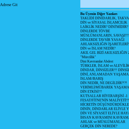
Adrese Git
Bu Üyenin Diğer Yazıları
TAKLİDİ DİNİDARLIK, TAKV
DİN ve SİYASAL İSLAMCILIK
LAİKLİK NEDİR? DİNİ'MİDİR?
DİNLERDE TÖVBE
MÜSLÜMANLARIN, SAVAŞI!!!
DİNLERDE TAVSİR YASAĞI
AHLAKSIZLIĞIN İŞARETLERİ!
DİN ve İSLAM NEDİR?
AKIL GEL BİZİ AKILSIZLIĞ
"Mürciîlik"
Dini Kavrramlar Abdest
TÜRKLER, İSLAM ve ALEVİLİ
DİNDAR, DİNSİZLER!!! DİNS
DİNİ, ANLAMADAN YAŞAM
İSLAM//BARIŞ
DİN NEDİR, NE DEGİLDİR?!?!
VERİMLİ/MÜBAREK YAŞAMA
DİN ETKİSİ!!!
KUTSALLAR HİYERARŞİSİ -1
FESAT/FİTNE'NİN MALİYETİ!!
HİCRETİN DÜŞÜNDÜRDÜKLE
DİNİN, DİNDARLAR ELİYLE 
DİN VE SİYASET ELİYLE HA
İHSAN KAVRAMINI KAVRA
AHLAK ve MÜSLÜMANLAR
GERÇEK DİN NEREDE?