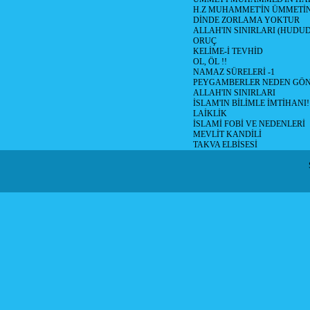
H.Z MUHAMMET'İN ÜMMETİ
DİNDE ZORLAMA YOKTUR
ALLAH'IN SINIRLARI (HUDU
ORUÇ
KELİME-İ TEVHİD
OL, ÖL !!
NAMAZ SÜRELERİ -1
PEYGAMBERLER NEDEN GÖN
ALLAH'IN SINIRLARI
İSLAM'IN BİLİMLE İMTİHANI!
LAİKLİK
İSLAMİ FOBİ VE NEDENLERİ
MEVLİT KANDİLİ
TAKVA ELBİSESİ