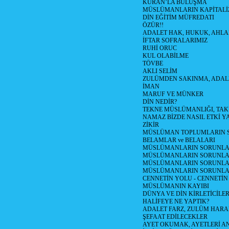
KURAN’LA BULUŞMA
MÜSLÜMANLARIN KAPİTALİZ
DİN EĞİTİM MÜFREDATI
ÖZÜR!!
ADALET HAK, HUKUK, AHL
İFTAR SOFRALARIMIZ
RUHİ ORUC
KUL OLABİLME
TÖVBE
AKLI SELİM
ZULÜMDEN SAKINMA, ADAL
İMAN
MARUF VE MÜNKER
DİN NEDİR?
TEKNE MÜSLÜMANLIĞI, TA
NAMAZ BİZDE NASIL ETKİ Y
ZİKİR
MÜSLÜMAN TOPLUMLARIN S
BELAMLAR ve BELALARI
MÜSLÜMANLARIN SORUNLARI
MÜSLÜMANLARIN SORUNLAR
MÜSLÜMANLARIN SORUNLARI
MÜSLÜMANLARIN SORUNLA
CENNETİN YOLU - CENNETİN
MÜSLÜMANIN KAYIBI
DÜNYA VE DİN KİRLETİCİLER
HALİFEYE NE YAPTIK?
ADALET FARZ, ZULÜM HAR
ŞEFAAT EDİLECEKLER
AYET OKUMAK, AYETLERİ 