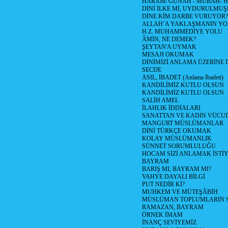
HARAM/ GÜNAH - MÜBAH- H
DİNİ İLKE Mİ, UYDURULMUŞ
DİNE KİM DARBE VURUYOR?
ALLAH’A YAKLAŞMANIN YO
H.Z. MUHAMMEDİYE YOLU
ÂMİN, NE DEMEK?
ŞEYTAN'A UYMAK
MESAJI OKUMAK
DİNİMİZİ ANLAMA ÜZERİNE
SECDE
ASIL, İBADET (Anlama İbadeti)
KANDİLİMİZ KUTLU OLSUN
KANDİLİMİZ KUTLU OLSUN
SALİH AMEL
İLAHLIK İDDİALARI
SANATTAN VE KADIN VÜC
MANGURT MÜSLÜMANLAR
DİNİ TÜRKÇE OKUMAK
KOLAY MÜSLÜMANLIK
SÜNNET SORUMLULUĞU
HOCAM SİZİ ANLAMAK İSTİ
BAYRAM
BARIŞ MI, BAYRAM MI?
VAHYE DAYALI BİLGİ
PUT NEDİR Kİ?
MUHKEM VE MÜTEŞÂBİH
MÜSLÜMAN TOPLUMLARIN 
RAMAZAN, BAYRAM
ÖRNEK İMAM
İNANÇ SEVİYEMİZ