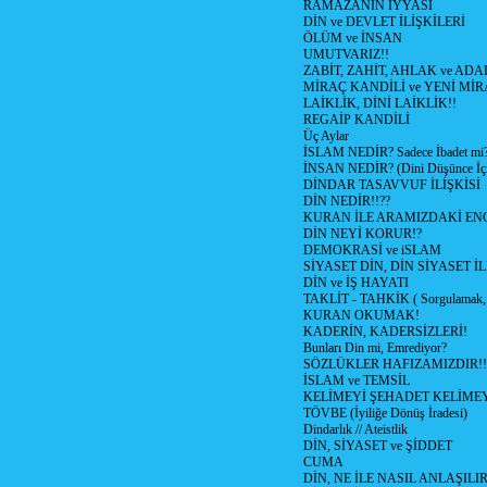
RAMAZANIN İYYASI
DİN ve DEVLET İLİŞKİLERİ
ÖLÜM ve İNSAN
UMUTVARIZ!!
ZABİT, ZAHİT, AHLAK ve ADA
MİRAÇ KANDİLİ ve YENİ Mİ
LAİKLİK, DİNİ LAİKLİK!!
REGAİP KANDİLİ
Üç Aylar
İSLAM NEDİR? Sadece İbadet mi
İNSAN NEDİR? (Dini Düşünce İç
DİNDAR TASAVVUF İLİŞKİSİ
DİN NEDİR!!??
KURAN İLE ARAMIZDAKİ ENG
DİN NEYİ KORUR!?
DEMOKRASİ ve iSLAM
SİYASET DİN, DİN SİYASET İL
DİN ve İŞ HAYATI
TAKLİT - TAHKİK ( Sorgulamak, 
KURAN OKUMAK!
KADERİN, KADERSİZLERİ!
Bunları Din mi, Emrediyor?
SÖZLÜKLER HAFIZAMIZDIR!!
İSLAM ve TEMSİL
KELİMEYİ ŞEHADET KELİMEY
TÖVBE (İyiliğe Dönüş İradesi)
Dindarlık // Ateistlik
DİN, SİYASET ve ŞİDDET
CUMA
DİN, NE İLE NASIL ANLAŞILIR