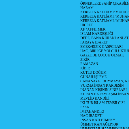
ÖRNEKLERE SAHİP ÇIKABİL
HARAM
KERBELA KATLİAMI/ MUHAR
KERBELA KATLİAMI / MUHARR
KERBELA KATLİAMI / MUHAR
HİCRET
AF / AFFETMEK
İSLAM KARDEŞLİĞİ
DEDE, BANA KURAN'I ANLAT
PARAYA ESARET
EMEK//RIZIK GASPCILARI
HAC, BİRLİGE YOLCULUKTU
GAZZE DE ÇOCUK OLMAK
ZİKİR
RAMAZAN
KİBİR
KUTLU DOĞUM
GÜNAH İŞLEME
CANA SAYGI DUYMAYAN, NE
VURMA İNSAN KARDEŞİN
İNANAN KİŞİNİN SINIRLARI
KURAN DA PAYLAŞIM İNSAN
MEVLİD KANDİLİ
İKİ TÜR İSLAM TEMSİLCİSİ
EZAN
İMTAHANDIR!
HAC İBADETİ
İNSAN KATLETMEK!!
ÜMMET KAN AĞLIYOR
ÜMMET'İ MUHAMMED'İN HALİ