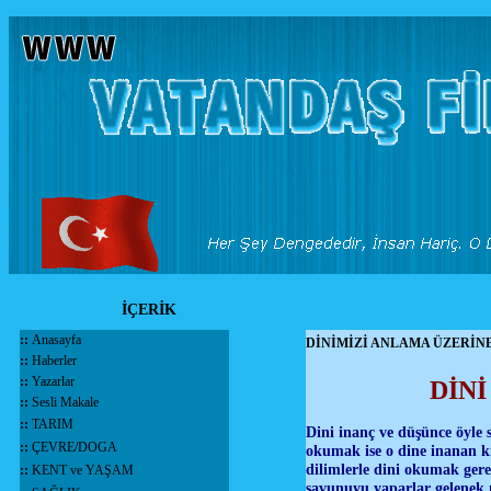
İÇERİK
::
Anasayfa
DİNİMİZİ ANLAMA ÜZERİ
::
Haberler
::
Yazarlar
DİN
::
Sesli Makale
::
TARIM
Dini inanç ve düşünce öyle s
::
ÇEVRE/DOGA
okumak ise o dine inanan ki
dilimlerle dini okumak ge
::
KENT ve YAŞAM
savunuyu yaparlar gelenek 