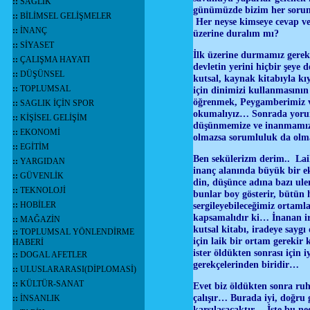
::
SAĞLIK
günümüzde bizim her sorun
::
BİLİMSEL GELİŞMELER
Her neyse kimseye cevap ver
::
İNANÇ
üzerine duralım mı?
::
SİYASET
İlk üzerine durmamız gereken
::
ÇALIŞMA HAYATI
devletin yerini hiçbir şey
::
DÜŞÜNSEL
kutsal, kaynak kitabıyla kı
::
TOPLUMSAL
için dinimizi kullanmasını
öğrenmek, Peygamberimiz ve
::
SAGLIK İÇİN SPOR
okumalıyız… Sonrada yorum
::
KİŞİSEL GELİŞİM
düşünmemize ve inanmamıza 
::
EKONOMİ
olmazsa sorumluluk da olmaz
::
EGİTİM
Ben sekülerizm derim.. Lai
::
YARGIDAN
inanç alanında büyük bir e
::
GÜVENLİK
din, düşünce adına bazı ulem
::
TEKNOLOJİ
bunlar boy gösterir, bütün 
::
HOBİLER
sergileyebileceğimiz ortaml
kapsamalıdır ki… İnanan ir
::
MAĞAZİN
kutsal kitabı, iradeye sayg
::
TOPLUMSAL YÖNLENDİRME
için laik bir ortam gerekir 
HABERİ
ister öldükten sonrası için
::
DOGAL AFETLER
gerekçelerinden biridir…
::
ULUSLARARASI(DİPLOMASİ)
::
KÜLTÜR-SANAT
Evet biz öldükten sonra ruh 
çalışır… Burada iyi, doğru 
::
İNSANLIK
karşılaşacaktır… İşte bu ned