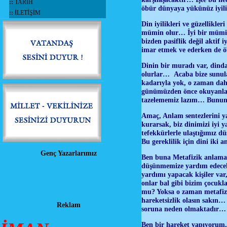
::
TARİH
öbür dünyaya yükünüz iyil
::
İLETİŞİM
Din iyilikleri ve güzellikler
mümin olur… İyi bir müminin
bizden pasiflik değil aktif 
imar etmek ve ederken de ö
Dinin bir muradı var, dinda
olurlar… Acaba bize sunul
kadarıyla yok, o zaman dah
günümüzden önce okuyanları
tazelememiz lazım… Bunun i
Amaç, Anlam sentezlerini ya
kurarsak, biz dinimizi iyi
tefekkürlerle ulaştığımız d
Bu gereklilik için dini iki
Genç Yazarlarımız
Ben buna Metafizik anlamala
düşünmemize yardım edecek
yardımı yapacak kişiler var
onlar bal gibi bizim çocukl
mu? Yoksa o zaman metafizi
hareketsizlik olasın sakın… 
Reklam
soruna neden olmaktadır…
Ben bir hareket yapıyorum,