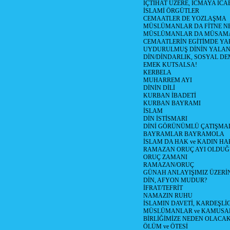
İÇTİHAT ÜZERE, İCMAYA İCA
İSLAMİ ÖRGÜTLER
CEMAATLER DE YOZLAŞMA
MÜSLÜMANLAR DA FİTNE N
MÜSLÜMANLAR DA MÜSAM
CEMAATLERİN EGİTİMDE YA
UYDURULMUŞ DİNİN YALA
DİN/DİNDARLIK, SOSYAL D
EMEK KUTSALSA!
KERBELA
MUHARREM AYI
DİNİN DİLİ
KURBAN İBADETİ
KURBAN BAYRAMI
İSLAM
DİN İSTİSMARI
DİNİ GÖRÜNÜMLÜ ÇATIŞMA
BAYRAMLAR BAYRAMOLA
İSLAM DA HAK ve KADIN HA
RAMAZAN ORUÇ AYI OLDUĞ
ORUÇ ZAMANI
RAMAZAN/ORUÇ
GÜNAH ANLAYIŞIMIZ ÜZERİ
DİN, AFYON MUDUR?
İFRAT/TEFRİT
NAMAZIN RUHU
İSLAMIN DAVETİ, KARDEŞLİ
MÜSLÜMANLAR ve KAMUSA
BİRLİĞİMİZE NEDEN OLAC
ÖLÜM ve ÖTESİ