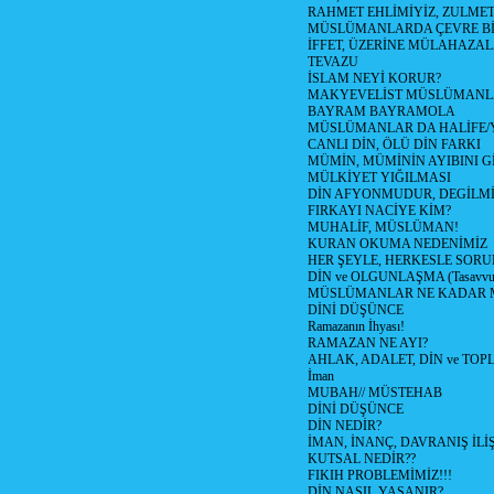
RAHMET EHLİMİYİZ, ZULMET 
MÜSLÜMANLARDA ÇEVRE Bİ
İFFET, ÜZERİNE MÜLAHAZA
TEVAZU
İSLAM NEYİ KORUR?
MAKYEVELİST MÜSLÜMANL
BAYRAM BAYRAMOLA
MÜSLÜMANLAR DA HALİFE/Y
CANLI DİN, ÖLÜ DİN FARKI
MÜMİN, MÜMİNİN AYIBINI Gİ
MÜLKİYET YIĞILMASI
DİN AFYONMUDUR, DEGİLMİ
FIRKAYI NACİYE KİM?
MUHALİF, MÜSLÜMAN!
KURAN OKUMA NEDENİMİZ
HER ŞEYLE, HERKESLE SORU
DİN ve OLGUNLAŞMA (Tasavvufi
MÜSLÜMANLAR NE KADAR M
DİNİ DÜŞÜNCE
Ramazanın İhyası!
RAMAZAN NE AYI?
AHLAK, ADALET, DİN ve TO
İman
MUBAH// MÜSTEHAB
DİNİ DÜŞÜNCE
DİN NEDİR?
İMAN, İNANÇ, DAVRANIŞ İLİŞ
KUTSAL NEDİR??
FIKIH PROBLEMİMİZ!!!
DİN NASIL YAŞANIR?