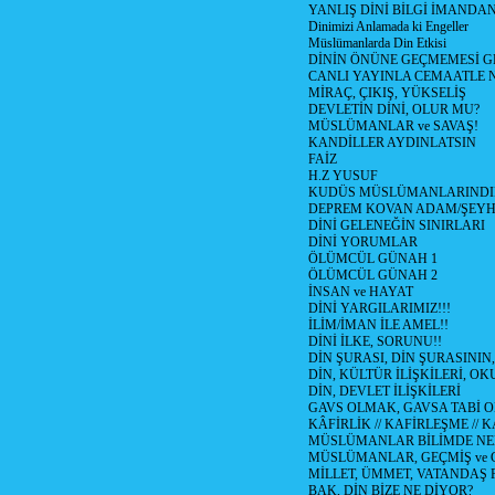
YANLIŞ DİNİ BİLGİ İMANDAN
Dinimizi Anlamada ki Engeller
Müslümanlarda Din Etkisi
DİNİN ÖNÜNE GEÇMEMESİ G
CANLI YAYINLA CEMAATLE
MİRAÇ, ÇIKIŞ, YÜKSELİŞ
DEVLETİN DİNİ, OLUR MU?
MÜSLÜMANLAR ve SAVAŞ!
KANDİLLER AYDINLATSIN
FAİZ
H.Z YUSUF
KUDÜS MÜSLÜMANLARINDI
DEPREM KOVAN ADAM/ŞEY
DİNİ GELENEĞİN SINIRLARI
DİNİ YORUMLAR
ÖLÜMCÜL GÜNAH 1
ÖLÜMCÜL GÜNAH 2
İNSAN ve HAYAT
DİNİ YARGILARIMIZ!!!
İLİM/İMAN İLE AMEL!!
DİNİ İLKE, SORUNU!!
DİN ŞURASI, DİN ŞURASININ,
DİN, KÜLTÜR İLİŞKİLERİ, 
DİN, DEVLET İLİŞKİLERİ
GAVS OLMAK, GAVSA TABİ OLM
KÂFİRLİK // KAFİRLEŞME // 
MÜSLÜMANLAR BİLİMDE NED
MÜSLÜMANLAR, GEÇMİŞ ve 
MİLLET, ÜMMET, VATANDAŞ 
BAK, DİN BİZE NE DİYOR?