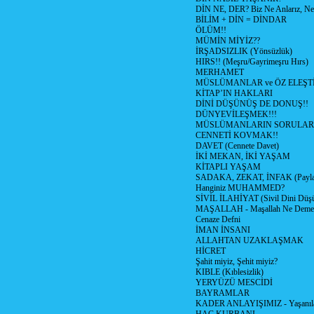
DİN NE, DER? Biz Ne Anlarız, Ne
BİLİM + DİN = DİNDAR
ÖLÜM!!
MÜMİN MİYİZ??
İRŞADSIZLIK (Yönsüzlük)
HIRS!! (Meşru/Gayrimeşru Hırs)
MERHAMET
MÜSLÜMANLAR ve ÖZ ELEŞTİ
KİTAP’IN HAKLARI
DİNİ DÜŞÜNÜŞ DE DONUŞ!!
DÜNYEVİLEŞMEK!!!
MÜSLÜMANLARIN SORULARI
CENNETİ KOVMAK!!
DAVET (Cennete Davet)
İKİ MEKAN, İKİ YAŞAM
KİTAPLI YAŞAM
SADAKA, ZEKAT, İNFAK (Paylaş
Hanginiz MUHAMMED?
SİVİL İLAHİYAT (Sivil Dini Düş
MAŞALLAH - Maşallah Ne Demek
Cenaze Defni
İMAN İNSANI
ALLAHTAN UZAKLAŞMAK
HİCRET
Şahit miyiz, Şehit miyiz?
KIBLE (Kıblesizlik)
YERYÜZÜ MESCİDİ
BAYRAMLAR
KADER ANLAYIŞIMIZ - Yaşanılan