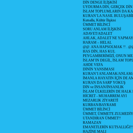
DİN DENGE İLİŞKİSİ
UYDURMA DİN, GERÇEK DİN
İSLAM TOPLUMLARIN DA K
KURAN’LA NASIL BULUŞABİL
Kutsalla, Kültür İlişkisi
ÜMMET BİLİNCİ
SORU ANLAM İLİŞKİSİ
ADAVET/ADALET
AHLAK, ADALET NE YAPMAY
HARAM – HELAL
@@. ANA HAPSOLMAK !! . @
HAS DİN, HAS KUL
PEYGAMBERİMİZİ, ONUN ME
İSLAM’IN DEGİL, İSLAM TO
AHDE VEFA
DİNİN YANSIMASI
KURAN’I ANLAMAK/ANLA
İMANLA HAYATIN İÇİN DE A
KURAN DA SARP YOKUŞ
DİN ve İNSAN/İNSANLIK
İSLAM ÜLKELERİN DE HAL
HİCRET - MUHARREM AYI
MEZARLIK ZİYARETİ
KURBAN/BAYRAMI
ÜMMET BİLİNCİ
ÜMMET, ÜMMET'E ZULMEDİY
UTANDIRAN ÜMMET!!
RAMAZAN
EMANETLERİN KUTSALLIĞI!!
HAZİNE MALI