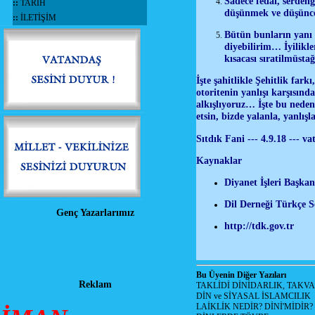
Sadece fedai, serden
::
TARİH
düşünmek ve düşünce 
::
İLETİŞİM
Bütün bunların yanı 
diyebilirim… İyilikl
kısacası sıratilmüst
İşte şahitlikle Şehitlik far
otoritenin yanlışı karşısın
alkışlıyoruz… İşte bu nedenl
etsin, bizde yalanla, yanlı
Sıtdık Fani --- 4.9.18 --- v
Kaynaklar
Diyanet İşleri Başka
Dil Derneği Türkçe 
Genç Yazarlarımız
http://tdk.gov.tr
Bu Üyenin Diğer Yazıları
Reklam
TAKLİDİ DİNİDARLIK, TAKV
DİN ve SİYASAL İSLAMCILIK
LAİKLİK NEDİR? DİNİ'MİDİR?