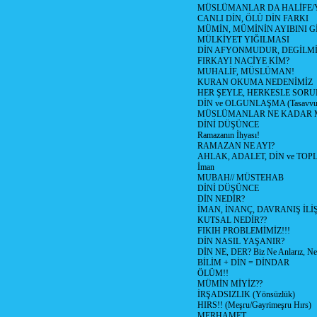
MÜSLÜMANLAR DA HALİFE/Y
CANLI DİN, ÖLÜ DİN FARKI
MÜMİN, MÜMİNİN AYIBINI Gİ
MÜLKİYET YIĞILMASI
DİN AFYONMUDUR, DEGİLMİ
FIRKAYI NACİYE KİM?
MUHALİF, MÜSLÜMAN!
KURAN OKUMA NEDENİMİZ
HER ŞEYLE, HERKESLE SORU
DİN ve OLGUNLAŞMA (Tasavvufi
MÜSLÜMANLAR NE KADAR M
DİNİ DÜŞÜNCE
Ramazanın İhyası!
RAMAZAN NE AYI?
AHLAK, ADALET, DİN ve TO
İman
MUBAH// MÜSTEHAB
DİNİ DÜŞÜNCE
DİN NEDİR?
İMAN, İNANÇ, DAVRANIŞ İLİŞ
KUTSAL NEDİR??
FIKIH PROBLEMİMİZ!!!
DİN NASIL YAŞANIR?
DİN NE, DER? Biz Ne Anlarız, Ne
BİLİM + DİN = DİNDAR
ÖLÜM!!
MÜMİN MİYİZ??
İRŞADSIZLIK (Yönsüzlük)
HIRS!! (Meşru/Gayrimeşru Hırs)
MERHAMET