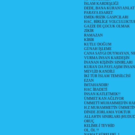
İSLAM KARDEŞLİĞİ
DEDE, BANA KURAN'I ANLAT
PARAYA ESARET
EMEK//RIZIK GASPCILARI
HAC, BİRLİGE YOLCULUKTU
GAZZE DE ÇOCUK OLMAK
ZİKİR
RAMAZAN
KİBİR
KUTLU DOĞUM
GÜNAH İŞLEME
CANA SAYGI DUYMAYAN, NE
VURMA İNSAN KARDEŞİN
İNANAN KİŞİNİN SINIRLARI
KURAN DA PAYLAŞIM İNSAN
MEVLİD KANDİLİ
İKİ TÜR İSLAM TEMSİLCİSİ
EZAN
İMTAHANDIR!
HAC İBADETİ
İNSAN KATLETMEK!!
ÜMMET KAN AĞLIYOR
ÜMMET'İ MUHAMMED'İN HALİ
H.Z MUHAMMET'İN ÜMMETİ
DİNDE ZORLAMA YOKTUR
ALLAH'IN SINIRLARI (HUDU
ORUÇ
KELİME-İ TEVHİD
OL, ÖL !!
NAMAZ SÜRELERİ -1