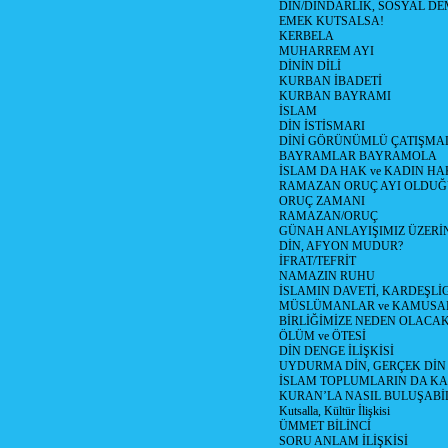
DİN/DİNDARLIK, SOSYAL D
EMEK KUTSALSA!
KERBELA
MUHARREM AYI
DİNİN DİLİ
KURBAN İBADETİ
KURBAN BAYRAMI
İSLAM
DİN İSTİSMARI
DİNİ GÖRÜNÜMLÜ ÇATIŞMA
BAYRAMLAR BAYRAMOLA
İSLAM DA HAK ve KADIN HA
RAMAZAN ORUÇ AYI OLDUĞ
ORUÇ ZAMANI
RAMAZAN/ORUÇ
GÜNAH ANLAYIŞIMIZ ÜZERİ
DİN, AFYON MUDUR?
İFRAT/TEFRİT
NAMAZIN RUHU
İSLAMIN DAVETİ, KARDEŞLİ
MÜSLÜMANLAR ve KAMUSA
BİRLİĞİMİZE NEDEN OLAC
ÖLÜM ve ÖTESİ
DİN DENGE İLİŞKİSİ
UYDURMA DİN, GERÇEK DİN
İSLAM TOPLUMLARIN DA K
KURAN’LA NASIL BULUŞABİL
Kutsalla, Kültür İlişkisi
ÜMMET BİLİNCİ
SORU ANLAM İLİŞKİSİ