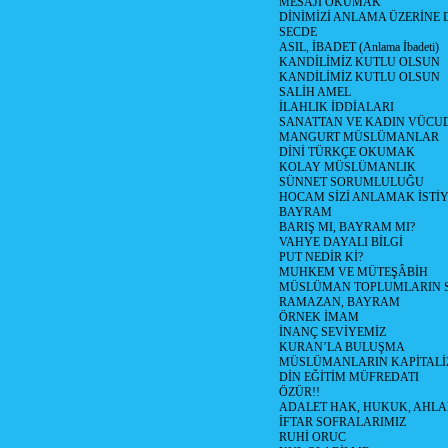
MESAJI OKUMAK
DİNİMİZİ ANLAMA ÜZERİNE
SECDE
ASIL, İBADET (Anlama İbadeti)
KANDİLİMİZ KUTLU OLSUN
KANDİLİMİZ KUTLU OLSUN
SALİH AMEL
İLAHLIK İDDİALARI
SANATTAN VE KADIN VÜC
MANGURT MÜSLÜMANLAR
DİNİ TÜRKÇE OKUMAK
KOLAY MÜSLÜMANLIK
SÜNNET SORUMLULUĞU
HOCAM SİZİ ANLAMAK İSTİ
BAYRAM
BARIŞ MI, BAYRAM MI?
VAHYE DAYALI BİLGİ
PUT NEDİR Kİ?
MUHKEM VE MÜTEŞÂBİH
MÜSLÜMAN TOPLUMLARIN 
RAMAZAN, BAYRAM
ÖRNEK İMAM
İNANÇ SEVİYEMİZ
KURAN’LA BULUŞMA
MÜSLÜMANLARIN KAPİTALİZ
DİN EĞİTİM MÜFREDATI
ÖZÜR!!
ADALET HAK, HUKUK, AHL
İFTAR SOFRALARIMIZ
RUHİ ORUC