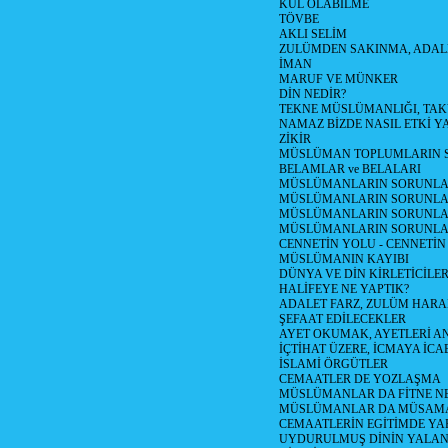
KUL OLABİLME
TÖVBE
AKLI SELİM
ZULÜMDEN SAKINMA, ADAL
İMAN
MARUF VE MÜNKER
DİN NEDİR?
TEKNE MÜSLÜMANLIĞI, TA
NAMAZ BİZDE NASIL ETKİ Y
ZİKİR
MÜSLÜMAN TOPLUMLARIN S
BELAMLAR ve BELALARI
MÜSLÜMANLARIN SORUNLARI
MÜSLÜMANLARIN SORUNLAR
MÜSLÜMANLARIN SORUNLARI
MÜSLÜMANLARIN SORUNLA
CENNETİN YOLU - CENNETİN
MÜSLÜMANIN KAYIBI
DÜNYA VE DİN KİRLETİCİLER
HALİFEYE NE YAPTIK?
ADALET FARZ, ZULÜM HAR
ŞEFAAT EDİLECEKLER
AYET OKUMAK, AYETLERİ 
İÇTİHAT ÜZERE, İCMAYA İCA
İSLAMİ ÖRGÜTLER
CEMAATLER DE YOZLAŞMA
MÜSLÜMANLAR DA FİTNE N
MÜSLÜMANLAR DA MÜSAM
CEMAATLERİN EGİTİMDE YA
UYDURULMUŞ DİNİN YALA