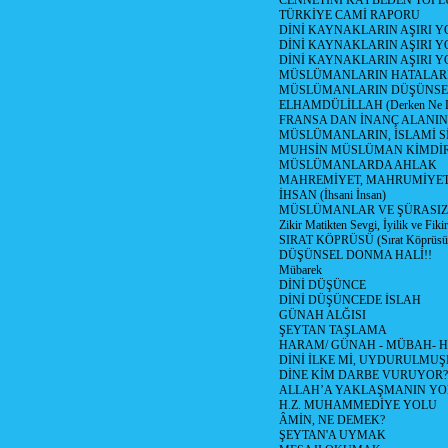
CENNETİNİ KAYBEDEN TOPL
TÜRKİYE CAMİ RAPORU
DİNİ KAYNAKLARIN AŞIRI 
DİNİ KAYNAKLARIN AŞIRI Y
DİNİ KAYNAKLARIN AŞIRI
MÜSLÜMANLARIN HATALARI
MÜSLÜMANLARIN DÜŞÜNSEL
ELHAMDÜLİLLAH (Derken Ne D
FRANSA DAN İNANÇ ALANI
MÜSLÜMANLARIN, İSLAMİ Sİ
MUHSİN MÜSLÜMAN KİMDİ
MÜSLÜMANLARDA AHLAK
MAHREMİYET, MAHRUMİYET
İHSAN (İhsani İnsan)
MÜSLÜMANLAR VE ŞÜRASIZL
Zikir Matikten Sevgi, İyilik ve Fiki
SIRAT KÖPRÜSÜ (Sırat Köprüsün
DÜŞÜNSEL DONMA HALİ!!
Mübarek
DİNİ DÜŞÜNCE
DİNİ DÜŞÜNCEDE İSLAH
GÜNAH ALĞISI
ŞEYTAN TAŞLAMA
HARAM/ GÜNAH - MÜBAH- H
DİNİ İLKE Mİ, UYDURULMUŞ
DİNE KİM DARBE VURUYOR?
ALLAH’A YAKLAŞMANIN YO
H.Z. MUHAMMEDİYE YOLU
ÂMİN, NE DEMEK?
ŞEYTAN'A UYMAK