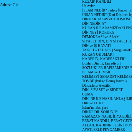
REGAİP KANDİLİ
Adrese Git
Üç Aylar
İSLAM NEDİR? Sadece İbadet mi
İNSAN NEDİR? (Dini Düşünce İç
DİNDAR TASAVVUF İLİŞKİSİ
DİN NEDİR!!??
KURAN İLE ARAMIZDAKİ ENG
DİN NEYİ KORUR!?
DEMOKRASİ ve iSLAM
SİYASET DİN, DİN SİYASET İL
DİN ve İŞ HAYATI
TAKLİT - TAHKİK ( Sorgulamak, 
KURAN OKUMAK!
KADERİN, KADERSİZLERİ!
Bunları Din mi, Emrediyor?
SÖZLÜKLER HAFIZAMIZDIR!!
İSLAM ve TEMSİL
KELİMEYİ ŞEHADET KELİMEY
TÖVBE (İyiliğe Dönüş İradesi)
Dindarlık // Ateistlik
DİN, SİYASET ve ŞİDDET
CUMA
DİN, NE İLE NASIL ANLAŞILIR
DİN ve FİTNE
İslam’ın, Beş Şartı
DİNDE DİL SORUNU!!!
RAMAZAN NASIL İHYA EDİLİ
BERAT KANDİLİ, BERAT GECE
ALLAH, KADININ SESİNİ DU
AYETLERLE PEYGAMBER