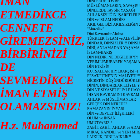
İMAN
DİNLERDE TÖVBE
MÜSLÜMANLARIN, SAVAŞI!!!
DİNLERDE TAVSİR YASAĞI
ETMEDİKCE
AHLAKSIZLIĞIN İŞARETLERİ!
DİN ve İSLAM NEDİR?
CENNETE
AKIL GEL BİZİ AKILSIZLIĞ
"Mürciîlik"
Dini Kavrramlar Abdest
GİREMEZSİNİZ,
TÜRKLER, İSLAM ve ALEVİLİ
DİNDAR, DİNSİZLER!!! DİNS
DİNİ, ANLAMADAN YAŞAM
BİRBİRİNİZİ
İSLAM//BARIŞ
DİN NEDİR, NE DEGİLDİR?!?!
VERİMLİ/MÜBAREK YAŞAMA
DE
DİN ETKİSİ!!!
KUTSALLAR HİYERARŞİSİ -1
FESAT/FİTNE'NİN MALİYETİ!!
SEVMEDİKCE
HİCRETİN DÜŞÜNDÜRDÜKLE
DİNİN, DİNDARLAR ELİYLE 
İMAN ETMİŞ
DİN VE SİYASET ELİYLE HA
İHSAN KAVRAMINI KAVRA
AHLAK ve MÜSLÜMANLAR
OLAMAZSINIZ!
GERÇEK DİN NEREDE?
RAMAZANIN İYYASI
DİN ve DEVLET İLİŞKİLERİ
ÖLÜM ve İNSAN
H.z. Muhammed
UMUTVARIZ!!
ZABİT, ZAHİT, AHLAK ve ADA
MİRAÇ KANDİLİ ve YENİ Mİ
LAİKLİK, DİNİ LAİKLİK!!