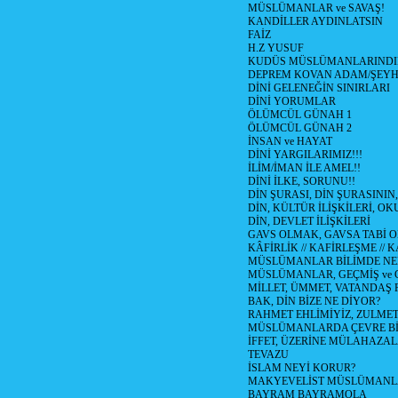
MÜSLÜMANLAR ve SAVAŞ!
KANDİLLER AYDINLATSIN
FAİZ
H.Z YUSUF
KUDÜS MÜSLÜMANLARINDI
DEPREM KOVAN ADAM/ŞEY
DİNİ GELENEĞİN SINIRLARI
DİNİ YORUMLAR
ÖLÜMCÜL GÜNAH 1
ÖLÜMCÜL GÜNAH 2
İNSAN ve HAYAT
DİNİ YARGILARIMIZ!!!
İLİM/İMAN İLE AMEL!!
DİNİ İLKE, SORUNU!!
DİN ŞURASI, DİN ŞURASININ,
DİN, KÜLTÜR İLİŞKİLERİ, 
DİN, DEVLET İLİŞKİLERİ
GAVS OLMAK, GAVSA TABİ OLM
KÂFİRLİK // KAFİRLEŞME // 
MÜSLÜMANLAR BİLİMDE NED
MÜSLÜMANLAR, GEÇMİŞ ve 
MİLLET, ÜMMET, VATANDAŞ 
BAK, DİN BİZE NE DİYOR?
RAHMET EHLİMİYİZ, ZULMET 
MÜSLÜMANLARDA ÇEVRE Bİ
İFFET, ÜZERİNE MÜLAHAZA
TEVAZU
İSLAM NEYİ KORUR?
MAKYEVELİST MÜSLÜMANL
BAYRAM BAYRAMOLA