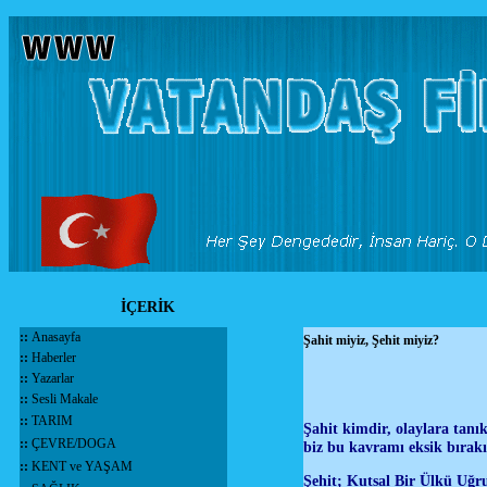
İÇERİK
::
Anasayfa
Şahit miyiz, Şehit miyiz?
::
Haberler
::
Yazarlar
::
Sesli Makale
::
TARIM
Şahit kimdir, olaylara tanı
::
ÇEVRE/DOGA
biz bu kavramı eksik bırakıy
::
KENT ve YAŞAM
Şehit; Kutsal Bir Ülkü Uğru