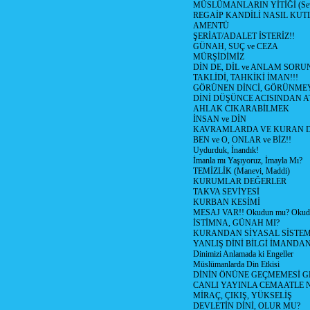
MÜSLÜMANLARIN YİTİĞİ (Sev
REGAİP KANDİLİ NASIL KU
AMENTÜ
ŞERİAT/ADALET İSTERİZ!!
GÜNAH, SUÇ ve CEZA
MÜRŞİDİMİZ
DİN DE, DİL ve ANLAM SORU
TAKLİDİ, TAHKİKİ İMAN!!!
GÖRÜNEN DİNCİ, GÖRÜNMEY
DİNİ DÜŞÜNCE ACISINDAN ATİ
AHLAK CIKARABİLMEK
İNSAN ve DİN
KAVRAMLARDA VE KURAN D
BEN ve O, ONLAR ve BİZ!!
Uydurduk, İnandık!
İmanla mı Yaşıyoruz, İmayla Mı?
TEMİZLİK (Manevi, Maddi)
KURUMLAR DEĞERLER
TAKVA SEVİYESİ
KURBAN KESİMİ
MESAJ VAR!! Okudun mu? Okud
İSTİMNA, GÜNAH MI?
KURANDAN SİYASAL SİSTEML
YANLIŞ DİNİ BİLGİ İMANDAN
Dinimizi Anlamada ki Engeller
Müslümanlarda Din Etkisi
DİNİN ÖNÜNE GEÇMEMESİ G
CANLI YAYINLA CEMAATLE
MİRAÇ, ÇIKIŞ, YÜKSELİŞ
DEVLETİN DİNİ, OLUR MU?