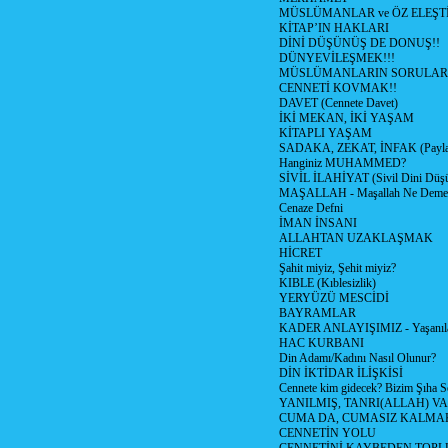
MÜSLÜMANLAR ve ÖZ ELEŞTİ
KİTAP’IN HAKLARI
DİNİ DÜŞÜNÜŞ DE DONUŞ!!
DÜNYEVİLEŞMEK!!!
MÜSLÜMANLARIN SORULARI
CENNETİ KOVMAK!!
DAVET (Cennete Davet)
İKİ MEKAN, İKİ YAŞAM
KİTAPLI YAŞAM
SADAKA, ZEKAT, İNFAK (Paylaş
Hanginiz MUHAMMED?
SİVİL İLAHİYAT (Sivil Dini Düş
MAŞALLAH - Maşallah Ne Demek
Cenaze Defni
İMAN İNSANI
ALLAHTAN UZAKLAŞMAK
HİCRET
Şahit miyiz, Şehit miyiz?
KIBLE (Kıblesizlik)
YERYÜZÜ MESCİDİ
BAYRAMLAR
KADER ANLAYIŞIMIZ - Yaşanılan
HAC KURBANI
Din Adamı/Kadını Nasıl Olunur?
DİN İKTİDAR İLİŞKİSİ
Cennete kim gidecek? Bizim Şıha S
YANILMIŞ, TANRI(ALLAH) VA
CUMA DA, CUMASIZ KALMAK
CENNETİN YOLU