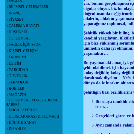
::
SAĞLIK
var, bunun gerçekleşmesi iç
::
BİLİMSEL GELİŞMELER
olgular oluyor, biz bu olayl
::
İNANÇ
doğrultusunda değiştirmek i
adaletin, ahlakın yaşanmas
::
SİYASET
yapacağımız toplumsal, mill
::
ÇALIŞMA HAYATI
::
DÜŞÜNSEL
Şehitlik yüksek bir bilinç, 
kendini yargılayan, ülküler
::
TOPLUMSAL
için bize yüklenmiş sorumlu
::
SAGLIK İÇİN SPOR
ümmetin daha iyi olmasını, 
::
KİŞİSEL GELİŞİM
yaşamaktır…
::
EKONOMİ
Bu yaşamadaki amaç iyi, gü
::
EGİTİM
şehit olabilmek için hayvan
::
YARGIDAN
kolay değildir, kolay değil
::
GÜVENLİK
daraltmak diyelim… Nefsi ö
::
TEKNOLOJİ
dünya da iz bırakır, ahiret
::
HOBİLER
Şehitliğin bazı özelliklerini
::
MAĞAZİN
::
TOPLUMSAL YÖNLENDİRME
Bir olaya tanıklık ed
HABERİ
eden…
::
DOGAL AFETLER
Gerçekleri gören ve b
::
ULUSLARARASI(DİPLOMASİ)
::
KÜLTÜR-SANAT
Aynı zamanda yalanı,
::
İNSANLIK