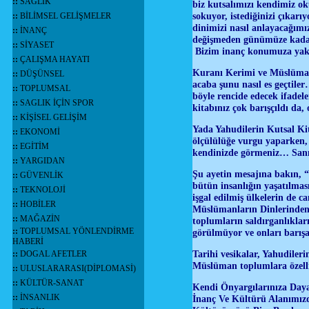
::
SAĞLIK
biz kutsalımızı kendimiz ok
sokuyor, istediğinizi çıkarı
::
BİLİMSEL GELİŞMELER
dinimizi nasıl anlayacağımı
::
İNANÇ
değişmeden günümüze kadar 
::
SİYASET
Bizim inanç konumuza yakla
::
ÇALIŞMA HAYATI
Kuranı Kerimi ve Müslümanl
::
DÜŞÜNSEL
acaba şunu nasıl es geçtile
::
TOPLUMSAL
böyle rencide edecek ifadel
::
SAGLIK İÇİN SPOR
kitabınız çok barışçıldı da
::
KİŞİSEL GELİŞİM
Yada Yahudilerin Kutsal Kita
::
EKONOMİ
ölçülülüğe vurgu yaparken,
::
EGİTİM
kendinizde görmeniz… Sanırı
::
YARGIDAN
Şu ayetin mesajına bakın, “
::
GÜVENLİK
bütün insanlığın yaşatılmas
::
TEKNOLOJİ
işgal edilmiş ülkelerin de 
::
HOBİLER
Müslümanların Dinlerinden 
::
MAĞAZİN
toplumların saldırganlıklar
::
TOPLUMSAL YÖNLENDİRME
görülmüyor ve onları barış
HABERİ
Tarihi vesikalar, Yahudiler
::
DOGAL AFETLER
Müslüman toplumlara özellik
::
ULUSLARARASI(DİPLOMASİ)
::
KÜLTÜR-SANAT
Kendi Önyargılarınıza Day
::
İNSANLIK
İnanç Ve Kültürü Alanımız