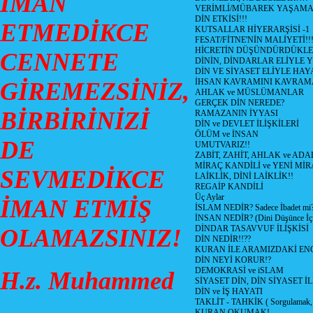
İMAN
VERİMLİ/MÜBAREK YAŞAMA
DİN ETKİSİ!!!
ETMEDİKCE
KUTSALLAR HİYERARŞİSİ -1
FESAT/FİTNE'NİN MALİYETİ!!
HİCRETİN DÜŞÜNDÜRDÜKLE
CENNETE
DİNİN, DİNDARLAR ELİYLE 
DİN VE SİYASET ELİYLE HA
İHSAN KAVRAMINI KAVRA
GİREMEZSİNİZ,
AHLAK ve MÜSLÜMANLAR
GERÇEK DİN NEREDE?
BİRBİRİNİZİ
RAMAZANIN İYYASI
DİN ve DEVLET İLİŞKİLERİ
ÖLÜM ve İNSAN
DE
UMUTVARIZ!!
ZABİT, ZAHİT, AHLAK ve ADA
MİRAÇ KANDİLİ ve YENİ Mİ
SEVMEDİKCE
LAİKLİK, DİNİ LAİKLİK!!
REGAİP KANDİLİ
Üç Aylar
İMAN ETMİŞ
İSLAM NEDİR? Sadece İbadet mi
İNSAN NEDİR? (Dini Düşünce İç
DİNDAR TASAVVUF İLİŞKİSİ
OLAMAZSINIZ!
DİN NEDİR!!??
KURAN İLE ARAMIZDAKİ ENG
DİN NEYİ KORUR!?
DEMOKRASİ ve iSLAM
H.z. Muhammed
SİYASET DİN, DİN SİYASET İL
DİN ve İŞ HAYATI
TAKLİT - TAHKİK ( Sorgulamak, 
KURAN OKUMAK!