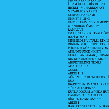
DİN ve İNSAN/İNSANLIK
İSLAM ÜLKELERİN DE HAL
HİCRET - MUHARREM AYI
MEZARLIK ZİYARETİ
KURBAN/BAYRAMI
ÜMMET BİLİNCİ
ÜMMET, ÜMMET'E ZULMEDİY
UTANDIRAN ÜMMET!!
RAMAZAN
EMANETLERİN KUTSALLIĞI!!
HAZİNE MALI
DİNİMİZDE KÜLTÜREL ETKİLE
DİNİMİZDE KÜLTÜREL ETKİLE
İYİLİKLER GÜNAHLARI YOK
AKIL/DÜŞÜNCE NİMETİ
KURANI ANLAMAK , KURA
DİN DE KÜLTÜREL ETKİLER
AHİRET BİLİNCİ NEDİR?
ADALET/AHLAK
GUSÜL
ABDEST - 1
GÜNÜN CİHADI / MODERN CİH
DUA
İBADET DEN, İMANİ ALANA D
MÜLK ALLAH’IN SA ….
KUTLU DOGUM ve VEDA HUT
KAMU/TİCARET AHLAKI
DİNDEN UZAKLAŞMA!!
ABDEST
HAK, KUTSAL TECAVÜZ, HA