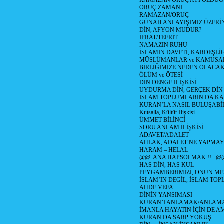
RAMAZAN ORUÇ AYI OLDUĞ
ORUÇ ZAMANI
RAMAZAN/ORUÇ
GÜNAH ANLAYIŞIMIZ ÜZERİ
DİN, AFYON MUDUR?
İFRAT/TEFRİT
NAMAZIN RUHU
İSLAMIN DAVETİ, KARDEŞLİ
MÜSLÜMANLAR ve KAMUSA
BİRLİĞİMİZE NEDEN OLAC
ÖLÜM ve ÖTESİ
DİN DENGE İLİŞKİSİ
UYDURMA DİN, GERÇEK DİN
İSLAM TOPLUMLARIN DA K
KURAN’LA NASIL BULUŞABİL
Kutsalla, Kültür İlişkisi
ÜMMET BİLİNCİ
SORU ANLAM İLİŞKİSİ
ADAVET/ADALET
AHLAK, ADALET NE YAPMAY
HARAM – HELAL
@@. ANA HAPSOLMAK !! . @
HAS DİN, HAS KUL
PEYGAMBERİMİZİ, ONUN ME
İSLAM’IN DEGİL, İSLAM TO
AHDE VEFA
DİNİN YANSIMASI
KURAN’I ANLAMAK/ANLA
İMANLA HAYATIN İÇİN DE A
KURAN DA SARP YOKUŞ