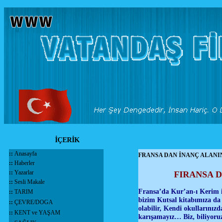
İÇERİK
::
Anasayfa
FRANSA DAN İNANÇ ALANI
::
Haberler
::
Yazarlar
FIRANSA 
::
Sesli Makale
Fransa’da Kur’an-ı Kerim içi
::
TARIM
bizim Kutsal kitabımıza da a
::
ÇEVRE/DOGA
olabilir, Kendi okullarınızd
::
KENT ve YAŞAM
karışamayız… Biz, biliyoruz