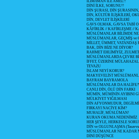
İLİM/İMAN İLE AMEL!!
DİNİ İLKE, SORUNU!!
DİN ŞURASI, DİN ŞURASININ,
DİN, KÜLTÜR İLİŞKİLERİ, 
DİN, DEVLET İLİŞKİLERİ
GAVS OLMAK, GAVSA TABİ OLM
KÂFİRLİK // KAFİRLEŞME // 
MÜSLÜMANLAR BİLİMDE NED
MÜSLÜMANLAR, GEÇMİŞ ve 
MİLLET, ÜMMET, VATANDAŞ 
BAK, DİN BİZE NE DİYOR?
RAHMET EHLİMİYİZ, ZULMET 
MÜSLÜMANLARDA ÇEVRE Bİ
İFFET, ÜZERİNE MÜLAHAZA
TEVAZU
İSLAM NEYİ KORUR?
MAKYEVELİST MÜSLÜMANL
BAYRAM BAYRAMOLA
MÜSLÜMANLAR DA HALİFE/Y
CANLI DİN, ÖLÜ DİN FARKI
MÜMİN, MÜMİNİN AYIBINI Gİ
MÜLKİYET YIĞILMASI
DİN AFYONMUDUR, DEGİLMİ
FIRKAYI NACİYE KİM?
MUHALİF, MÜSLÜMAN!
KURAN OKUMA NEDENİMİZ
HER ŞEYLE, HERKESLE SORU
DİN ve OLGUNLAŞMA (Tasavvufi
MÜSLÜMANLAR NE KADAR M
DİNİ DÜŞÜNCE