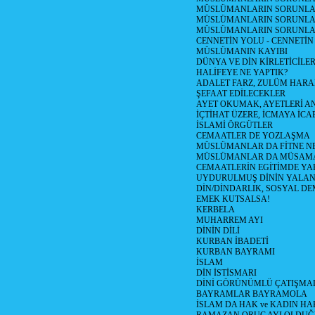
MÜSLÜMANLARIN SORUNLAR
MÜSLÜMANLARIN SORUNLARI
MÜSLÜMANLARIN SORUNLA
CENNETİN YOLU - CENNETİN
MÜSLÜMANIN KAYIBI
DÜNYA VE DİN KİRLETİCİLER
HALİFEYE NE YAPTIK?
ADALET FARZ, ZULÜM HAR
ŞEFAAT EDİLECEKLER
AYET OKUMAK, AYETLERİ 
İÇTİHAT ÜZERE, İCMAYA İCA
İSLAMİ ÖRGÜTLER
CEMAATLER DE YOZLAŞMA
MÜSLÜMANLAR DA FİTNE N
MÜSLÜMANLAR DA MÜSAM
CEMAATLERİN EGİTİMDE YA
UYDURULMUŞ DİNİN YALA
DİN/DİNDARLIK, SOSYAL D
EMEK KUTSALSA!
KERBELA
MUHARREM AYI
DİNİN DİLİ
KURBAN İBADETİ
KURBAN BAYRAMI
İSLAM
DİN İSTİSMARI
DİNİ GÖRÜNÜMLÜ ÇATIŞMA
BAYRAMLAR BAYRAMOLA
İSLAM DA HAK ve KADIN HA