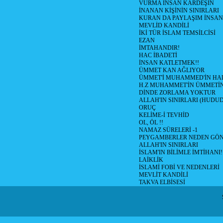
VURMA İNSAN KARDEŞİN
İNANAN KİŞİNİN SINIRLARI
KURAN DA PAYLAŞIM İNSAN
MEVLİD KANDİLİ
İKİ TÜR İSLAM TEMSİLCİSİ
EZAN
İMTAHANDIR!
HAC İBADETİ
İNSAN KATLETMEK!!
ÜMMET KAN AĞLIYOR
ÜMMET'İ MUHAMMED'İN HALİ
H.Z MUHAMMET'İN ÜMMETİ
DİNDE ZORLAMA YOKTUR
ALLAH'IN SINIRLARI (HUDU
ORUÇ
KELİME-İ TEVHİD
OL, ÖL !!
NAMAZ SÜRELERİ -1
PEYGAMBERLER NEDEN GÖN
ALLAH'IN SINIRLARI
İSLAM'IN BİLİMLE İMTİHANI!
LAİKLİK
İSLAMİ FOBİ VE NEDENLERİ
MEVLİT KANDİLİ
TAKVA ELBİSESİ