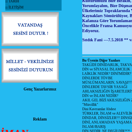
Kültürümüzü Bize Bırakın, B
::
TARİH
Yorumlayalım, Bize Düşman
::
İLETİŞİM
Ülkelerimiz Topraklarında 
Kaynakları Sömürülüyor, Bu 
Kafanıza Göre Yorumlamanız
Öncelikle Fransa Kamuoyu
Ediyoruz.
Sıtdık Fani ---7.5.2018 ** 
Bu Üyenin Diğer Yazıları
TAKLİDİ DİNİDARLIK, TAKV
DİN ve SİYASAL İSLAMCILIK
LAİKLİK NEDİR? DİNİ'MİDİR?
DİNLERDE TÖVBE
MÜSLÜMANLARIN, SAVAŞI!!!
DİNLERDE TAVSİR YASAĞI
Genç Yazarlarımız
AHLAKSIZLIĞIN İŞARETLERİ!
DİN ve İSLAM NEDİR?
AKIL GEL BİZİ AKILSIZLIĞ
"Mürciîlik"
Dini Kavrramlar Abdest
TÜRKLER, İSLAM ve ALEVİLİ
DİNDAR, DİNSİZLER!!! DİNS
Reklam
DİNİ, ANLAMADAN YAŞAM
İSLAM//BARIŞ
DİN NEDİR, NE DEGİLDİR?!?!