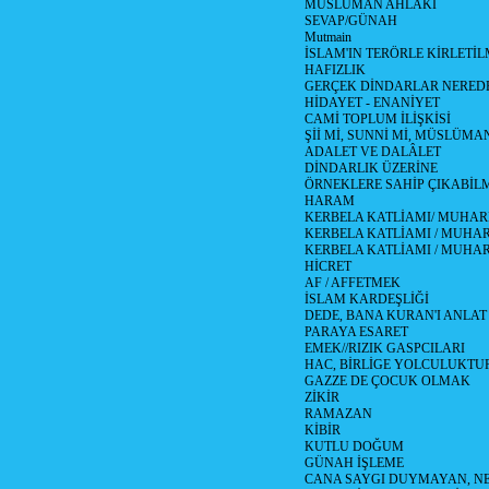
MÜSLÜMAN AHLAKI
SEVAP/GÜNAH
Mutmain
İSLAM'IN TERÖRLE KİRLETİL
HAFIZLIK
GERÇEK DİNDARLAR NERED
HİDAYET - ENANİYET
CAMİ TOPLUM İLİŞKİSİ
Şİİ Mİ, SUNNİ Mİ, MÜSLÜMAN
ADALET VE DALÂLET
DİNDARLIK ÜZERİNE
ÖRNEKLERE SAHİP ÇIKABİL
HARAM
KERBELA KATLİAMI/ MUHAR
KERBELA KATLİAMI / MUHARR
KERBELA KATLİAMI / MUHAR
HİCRET
AF / AFFETMEK
İSLAM KARDEŞLİĞİ
DEDE, BANA KURAN'I ANLAT
PARAYA ESARET
EMEK//RIZIK GASPCILARI
HAC, BİRLİGE YOLCULUKTU
GAZZE DE ÇOCUK OLMAK
ZİKİR
RAMAZAN
KİBİR
KUTLU DOĞUM
GÜNAH İŞLEME
CANA SAYGI DUYMAYAN, NE