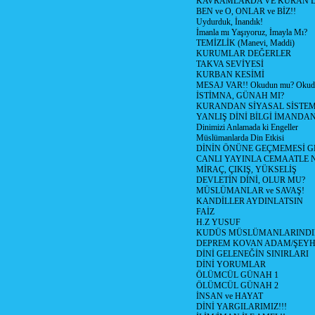
KAVRAMLARDA VE KURAN D
BEN ve O, ONLAR ve BİZ!!
Uydurduk, İnandık!
İmanla mı Yaşıyoruz, İmayla Mı?
TEMİZLİK (Manevi, Maddi)
KURUMLAR DEĞERLER
TAKVA SEVİYESİ
KURBAN KESİMİ
MESAJ VAR!! Okudun mu? Okud
İSTİMNA, GÜNAH MI?
KURANDAN SİYASAL SİSTEML
YANLIŞ DİNİ BİLGİ İMANDAN
Dinimizi Anlamada ki Engeller
Müslümanlarda Din Etkisi
DİNİN ÖNÜNE GEÇMEMESİ G
CANLI YAYINLA CEMAATLE
MİRAÇ, ÇIKIŞ, YÜKSELİŞ
DEVLETİN DİNİ, OLUR MU?
MÜSLÜMANLAR ve SAVAŞ!
KANDİLLER AYDINLATSIN
FAİZ
H.Z YUSUF
KUDÜS MÜSLÜMANLARINDI
DEPREM KOVAN ADAM/ŞEY
DİNİ GELENEĞİN SINIRLARI
DİNİ YORUMLAR
ÖLÜMCÜL GÜNAH 1
ÖLÜMCÜL GÜNAH 2
İNSAN ve HAYAT
DİNİ YARGILARIMIZ!!!