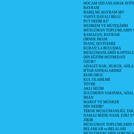
HOCAM SİZİ ANLAMAK İSTİ
BAYRAM
BARIŞ MI, BAYRAM MI?
VAHYE DAYALI BİLGİ
PUT NEDİR Kİ?
MUHKEM VE MÜTEŞÂBİH
MÜSLÜMAN TOPLUMLARIN 
RAMAZAN, BAYRAM
ÖRNEK İMAM
İNANÇ SEVİYEMİZ
KURAN’LA BULUŞMA
MÜSLÜMANLARIN KAPİTALİZ
DİN EĞİTİM MÜFREDATI
ÖZÜR!!
ADALET HAK, HUKUK, AHL
İFTAR SOFRALARIMIZ
RUHİ ORUC
KUL OLABİLME
TÖVBE
AKLI SELİM
ZULÜMDEN SAKINMA, ADAL
İMAN
MARUF VE MÜNKER
DİN NEDİR?
TEKNE MÜSLÜMANLIĞI, TA
NAMAZ BİZDE NASIL ETKİ Y
ZİKİR
MÜSLÜMAN TOPLUMLARIN S
BELAMLAR ve BELALARI
MÜSLÜMANLARIN SORUNLARI