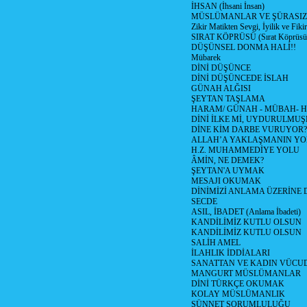
İHSAN (İhsani İnsan)
MÜSLÜMANLAR VE ŞÜRASIZL
Zikir Matikten Sevgi, İyilik ve Fiki
SIRAT KÖPRÜSÜ (Sırat Köprüsün
DÜŞÜNSEL DONMA HALİ!!
Mübarek
DİNİ DÜŞÜNCE
DİNİ DÜŞÜNCEDE İSLAH
GÜNAH ALĞISI
ŞEYTAN TAŞLAMA
HARAM/ GÜNAH - MÜBAH- H
DİNİ İLKE Mİ, UYDURULMUŞ
DİNE KİM DARBE VURUYOR?
ALLAH’A YAKLAŞMANIN YO
H.Z. MUHAMMEDİYE YOLU
ÂMİN, NE DEMEK?
ŞEYTAN'A UYMAK
MESAJI OKUMAK
DİNİMİZİ ANLAMA ÜZERİNE
SECDE
ASIL, İBADET (Anlama İbadeti)
KANDİLİMİZ KUTLU OLSUN
KANDİLİMİZ KUTLU OLSUN
SALİH AMEL
İLAHLIK İDDİALARI
SANATTAN VE KADIN VÜC
MANGURT MÜSLÜMANLAR
DİNİ TÜRKÇE OKUMAK
KOLAY MÜSLÜMANLIK
SÜNNET SORUMLULUĞU