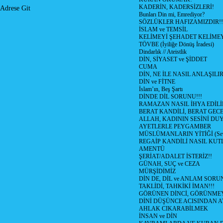
KADERİN, KADERSİZLERİ!
Adrese Git
Bunları Din mi, Emrediyor?
SÖZLÜKLER HAFIZAMIZDIR!!
İSLAM ve TEMSİL
KELİMEYİ ŞEHADET KELİMEY
TÖVBE (İyiliğe Dönüş İradesi)
Dindarlık // Ateistlik
DİN, SİYASET ve ŞİDDET
CUMA
DİN, NE İLE NASIL ANLAŞILIR
DİN ve FİTNE
İslam’ın, Beş Şartı
DİNDE DİL SORUNU!!!
RAMAZAN NASIL İHYA EDİLİ
BERAT KANDİLİ, BERAT GECE
ALLAH, KADININ SESİNİ DU
AYETLERLE PEYGAMBER
MÜSLÜMANLARIN YİTİĞİ (Sev
REGAİP KANDİLİ NASIL KU
AMENTÜ
ŞERİAT/ADALET İSTERİZ!!
GÜNAH, SUÇ ve CEZA
MÜRŞİDİMİZ
DİN DE, DİL ve ANLAM SORU
TAKLİDİ, TAHKİKİ İMAN!!!
GÖRÜNEN DİNCİ, GÖRÜNMEY
DİNİ DÜŞÜNCE ACISINDAN ATİ
AHLAK CIKARABİLMEK
İNSAN ve DİN