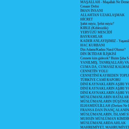
MAŞALLAH - Maşallah Ne Demek
Cenaze Defni
İMAN İNSANI
ALLAHTAN UZAKLAŞMAK
HİCRET
Şahit miyiz, Şehit miyiz?
KIBLE (Kıblesizlik)
YERYÜZÜ MESCİDİ
BAYRAMLAR
KADER ANLAYIŞIMIZ - Yaşanılan
HAC KURBANI
Din Adamı/Kadını Nasıl Olunur?
DİN İKTİDAR İLİŞKİSİ
Cennete kim gidecek? Bizim Şıha S
YANILMIŞ, TANRI(ALLAH) VA
CUMA DA, CUMASIZ KALMAK
CENNETİN YOLU
CENNETİNİ KAYBEDEN TOPL
TÜRKİYE CAMİ RAPORU
DİNİ KAYNAKLARIN AŞIRI 
DİNİ KAYNAKLARIN AŞIRI Y
DİNİ KAYNAKLARIN AŞIRI
MÜSLÜMANLARIN HATALARI
MÜSLÜMANLARIN DÜŞÜNSEL
ELHAMDÜLİLLAH (Derken Ne D
FRANSA DAN İNANÇ ALANI
MÜSLÜMANLARIN, İSLAMİ Sİ
MUHSİN MÜSLÜMAN KİMDİ
MÜSLÜMANLARDA AHLAK
MAHREMİYET, MAHRUMİYET