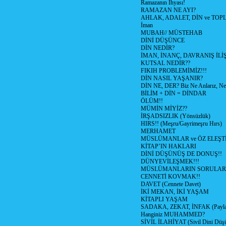
Ramazanın İhyası!
RAMAZAN NE AYI?
AHLAK, ADALET, DİN ve TO
İman
MUBAH// MÜSTEHAB
DİNİ DÜŞÜNCE
DİN NEDİR?
İMAN, İNANÇ, DAVRANIŞ İLİŞ
KUTSAL NEDİR??
FIKIH PROBLEMİMİZ!!!
DİN NASIL YAŞANIR?
DİN NE, DER? Biz Ne Anlarız, Ne
BİLİM + DİN = DİNDAR
ÖLÜM!!
MÜMİN MİYİZ??
İRŞADSIZLIK (Yönsüzlük)
HIRS!! (Meşru/Gayrimeşru Hırs)
MERHAMET
MÜSLÜMANLAR ve ÖZ ELEŞTİ
KİTAP’IN HAKLARI
DİNİ DÜŞÜNÜŞ DE DONUŞ!!
DÜNYEVİLEŞMEK!!!
MÜSLÜMANLARIN SORULARI
CENNETİ KOVMAK!!
DAVET (Cennete Davet)
İKİ MEKAN, İKİ YAŞAM
KİTAPLI YAŞAM
SADAKA, ZEKAT, İNFAK (Paylaş
Hanginiz MUHAMMED?
SİVİL İLAHİYAT (Sivil Dini Düş