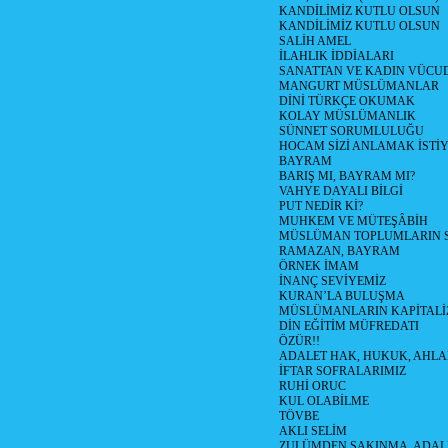
KANDİLİMİZ KUTLU OLSUN
KANDİLİMİZ KUTLU OLSUN
SALİH AMEL
İLAHLIK İDDİALARI
SANATTAN VE KADIN VÜC
MANGURT MÜSLÜMANLAR
DİNİ TÜRKÇE OKUMAK
KOLAY MÜSLÜMANLIK
SÜNNET SORUMLULUĞU
HOCAM SİZİ ANLAMAK İSTİ
BAYRAM
BARIŞ MI, BAYRAM MI?
VAHYE DAYALI BİLGİ
PUT NEDİR Kİ?
MUHKEM VE MÜTEŞÂBİH
MÜSLÜMAN TOPLUMLARIN 
RAMAZAN, BAYRAM
ÖRNEK İMAM
İNANÇ SEVİYEMİZ
KURAN’LA BULUŞMA
MÜSLÜMANLARIN KAPİTALİZ
DİN EĞİTİM MÜFREDATI
ÖZÜR!!
ADALET HAK, HUKUK, AHL
İFTAR SOFRALARIMIZ
RUHİ ORUC
KUL OLABİLME
TÖVBE
AKLI SELİM
ZULÜMDEN SAKINMA, ADAL