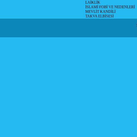
LAİKLİK
İSLAMİ FOBİ VE NEDENLERİ
MEVLİT KANDİLİ
TAKVA ELBİSESİ