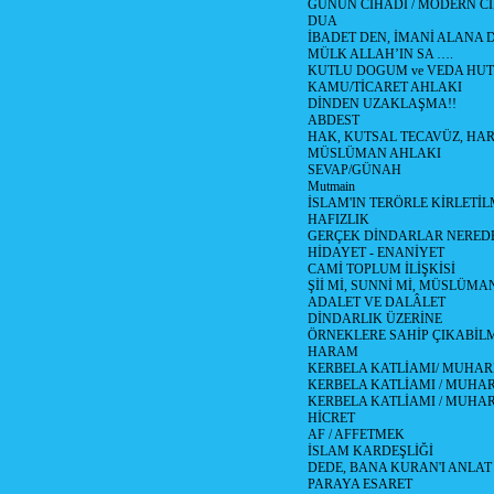
GÜNÜN CİHADI / MODERN CİH
DUA
İBADET DEN, İMANİ ALANA D
MÜLK ALLAH’IN SA ….
KUTLU DOGUM ve VEDA HUT
KAMU/TİCARET AHLAKI
DİNDEN UZAKLAŞMA!!
ABDEST
HAK, KUTSAL TECAVÜZ, HA
MÜSLÜMAN AHLAKI
SEVAP/GÜNAH
Mutmain
İSLAM'IN TERÖRLE KİRLETİL
HAFIZLIK
GERÇEK DİNDARLAR NERED
HİDAYET - ENANİYET
CAMİ TOPLUM İLİŞKİSİ
Şİİ Mİ, SUNNİ Mİ, MÜSLÜMAN
ADALET VE DALÂLET
DİNDARLIK ÜZERİNE
ÖRNEKLERE SAHİP ÇIKABİL
HARAM
KERBELA KATLİAMI/ MUHAR
KERBELA KATLİAMI / MUHARR
KERBELA KATLİAMI / MUHAR
HİCRET
AF / AFFETMEK
İSLAM KARDEŞLİĞİ
DEDE, BANA KURAN'I ANLAT
PARAYA ESARET