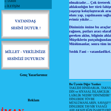
::
TARİH
olmaktadır… Çok üreterek 
::
İLETİŞİM
ahlaksızlığın her türü fahi
yaşayışı kolaylaştıracak ara
olanı yap, yapılmasını sağl
evimiz yıkılır…
Dinimizin önüne bu araçları
rağmen, putları aracı olarak
gereken aklın, bilginin ahla
Müşriklerin putçuluğundan 
Müslümanlar, sonra tüm ins
Sıtdık Fani – vatandasfikr
Genç Yazarlarımız
Bu Üyenin Diğer Yazıları
TAKLİDİ DİNİDARLIK, TAKV
DİN ve SİYASAL İSLAMCILIK
LAİKLİK NEDİR? DİNİ'MİDİR?
DİNLERDE TÖVBE
Reklam
MÜSLÜMANLARIN, SAVAŞI!!!
DİNLERDE TAVSİR YASAĞI
AHLAKSIZLIĞIN İŞARETLERİ!