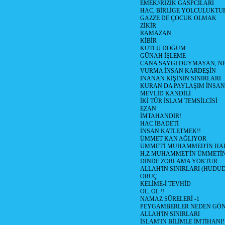
EMEK//RIZIK GASPCILARI
HAC, BİRLİGE YOLCULUKTU
GAZZE DE ÇOCUK OLMAK
ZİKİR
RAMAZAN
KİBİR
KUTLU DOĞUM
GÜNAH İŞLEME
CANA SAYGI DUYMAYAN, NE
VURMA İNSAN KARDEŞİN
İNANAN KİŞİNİN SINIRLARI
KURAN DA PAYLAŞIM İNSAN
MEVLİD KANDİLİ
İKİ TÜR İSLAM TEMSİLCİSİ
EZAN
İMTAHANDIR!
HAC İBADETİ
İNSAN KATLETMEK!!
ÜMMET KAN AĞLIYOR
ÜMMET'İ MUHAMMED'İN HALİ
H.Z MUHAMMET'İN ÜMMETİ
DİNDE ZORLAMA YOKTUR
ALLAH'IN SINIRLARI (HUDU
ORUÇ
KELİME-İ TEVHİD
OL, ÖL !!
NAMAZ SÜRELERİ -1
PEYGAMBERLER NEDEN GÖN
ALLAH'IN SINIRLARI
İSLAM'IN BİLİMLE İMTİHANI!