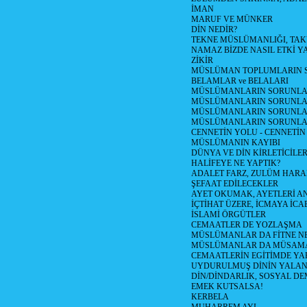
İMAN
MARUF VE MÜNKER
DİN NEDİR?
TEKNE MÜSLÜMANLIĞI, TA
NAMAZ BİZDE NASIL ETKİ Y
ZİKİR
MÜSLÜMAN TOPLUMLARIN S
BELAMLAR ve BELALARI
MÜSLÜMANLARIN SORUNLARI
MÜSLÜMANLARIN SORUNLAR
MÜSLÜMANLARIN SORUNLARI
MÜSLÜMANLARIN SORUNLA
CENNETİN YOLU - CENNETİN
MÜSLÜMANIN KAYIBI
DÜNYA VE DİN KİRLETİCİLER
HALİFEYE NE YAPTIK?
ADALET FARZ, ZULÜM HAR
ŞEFAAT EDİLECEKLER
AYET OKUMAK, AYETLERİ 
İÇTİHAT ÜZERE, İCMAYA İCA
İSLAMİ ÖRGÜTLER
CEMAATLER DE YOZLAŞMA
MÜSLÜMANLAR DA FİTNE N
MÜSLÜMANLAR DA MÜSAM
CEMAATLERİN EGİTİMDE YA
UYDURULMUŞ DİNİN YALA
DİN/DİNDARLIK, SOSYAL D
EMEK KUTSALSA!
KERBELA