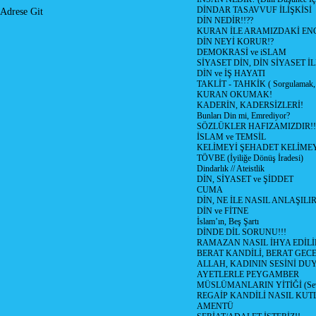
DİNDAR TASAVVUF İLİŞKİSİ
Adrese Git
DİN NEDİR!!??
KURAN İLE ARAMIZDAKİ ENG
DİN NEYİ KORUR!?
DEMOKRASİ ve iSLAM
SİYASET DİN, DİN SİYASET İL
DİN ve İŞ HAYATI
TAKLİT - TAHKİK ( Sorgulamak, 
KURAN OKUMAK!
KADERİN, KADERSİZLERİ!
Bunları Din mi, Emrediyor?
SÖZLÜKLER HAFIZAMIZDIR!!
İSLAM ve TEMSİL
KELİMEYİ ŞEHADET KELİMEY
TÖVBE (İyiliğe Dönüş İradesi)
Dindarlık // Ateistlik
DİN, SİYASET ve ŞİDDET
CUMA
DİN, NE İLE NASIL ANLAŞILIR
DİN ve FİTNE
İslam’ın, Beş Şartı
DİNDE DİL SORUNU!!!
RAMAZAN NASIL İHYA EDİLİ
BERAT KANDİLİ, BERAT GECE
ALLAH, KADININ SESİNİ DU
AYETLERLE PEYGAMBER
MÜSLÜMANLARIN YİTİĞİ (Sev
REGAİP KANDİLİ NASIL KU
AMENTÜ