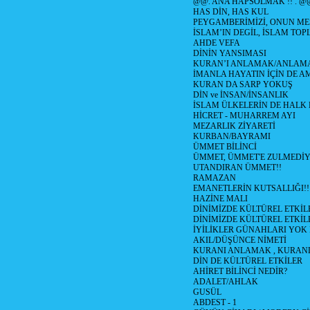
@@. ANA HAPSOLMAK !! . @
HAS DİN, HAS KUL
PEYGAMBERİMİZİ, ONUN ME
İSLAM’IN DEGİL, İSLAM TO
AHDE VEFA
DİNİN YANSIMASI
KURAN’I ANLAMAK/ANLA
İMANLA HAYATIN İÇİN DE A
KURAN DA SARP YOKUŞ
DİN ve İNSAN/İNSANLIK
İSLAM ÜLKELERİN DE HAL
HİCRET - MUHARREM AYI
MEZARLIK ZİYARETİ
KURBAN/BAYRAMI
ÜMMET BİLİNCİ
ÜMMET, ÜMMET'E ZULMEDİY
UTANDIRAN ÜMMET!!
RAMAZAN
EMANETLERİN KUTSALLIĞI!!
HAZİNE MALI
DİNİMİZDE KÜLTÜREL ETKİLE
DİNİMİZDE KÜLTÜREL ETKİLE
İYİLİKLER GÜNAHLARI YOK
AKIL/DÜŞÜNCE NİMETİ
KURANI ANLAMAK , KURA
DİN DE KÜLTÜREL ETKİLER
AHİRET BİLİNCİ NEDİR?
ADALET/AHLAK
GUSÜL
ABDEST - 1