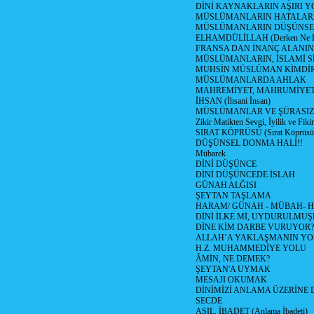
DİNİ KAYNAKLARIN AŞIRI
MÜSLÜMANLARIN HATALARI
MÜSLÜMANLARIN DÜŞÜNSEL
ELHAMDÜLİLLAH (Derken Ne D
FRANSA DAN İNANÇ ALANI
MÜSLÜMANLARIN, İSLAMİ Sİ
MUHSİN MÜSLÜMAN KİMDİ
MÜSLÜMANLARDA AHLAK
MAHREMİYET, MAHRUMİYET
İHSAN (İhsani İnsan)
MÜSLÜMANLAR VE ŞÜRASIZL
Zikir Matikten Sevgi, İyilik ve Fiki
SIRAT KÖPRÜSÜ (Sırat Köprüsün
DÜŞÜNSEL DONMA HALİ!!
Mübarek
DİNİ DÜŞÜNCE
DİNİ DÜŞÜNCEDE İSLAH
GÜNAH ALĞISI
ŞEYTAN TAŞLAMA
HARAM/ GÜNAH - MÜBAH- H
DİNİ İLKE Mİ, UYDURULMUŞ
DİNE KİM DARBE VURUYOR?
ALLAH’A YAKLAŞMANIN YO
H.Z. MUHAMMEDİYE YOLU
ÂMİN, NE DEMEK?
ŞEYTAN'A UYMAK
MESAJI OKUMAK
DİNİMİZİ ANLAMA ÜZERİNE
SECDE
ASIL, İBADET (Anlama İbadeti)