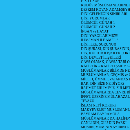
H.Z YUSUF
KUDÜS MÜSLÜMANLARINDI
DEPREM KOVAN ADAM/ŞEY
DİNİ GELENEĞİN SINIRLARI
DİNİ YORUMLAR
ÖLÜMCÜL GÜNAH 1
ÖLÜMCÜL GÜNAH 2
İNSAN ve HAYAT
DİNİ YARGILARIMIZ!!!
İLİM/İMAN İLE AMEL!!
DİNİ İLKE, SORUNU!!
DİN ŞURASI, DİN ŞURASININ,
DİN, KÜLTÜR İLİŞKİLERİ, 
DİN, DEVLET İLİŞKİLERİ
GAVS OLMAK, GAVSA TABİ OLM
KÂFİRLİK // KAFİRLEŞME // 
MÜSLÜMANLAR BİLİMDE NED
MÜSLÜMANLAR, GEÇMİŞ ve 
MİLLET, ÜMMET, VATANDAŞ 
BAK, DİN BİZE NE DİYOR?
RAHMET EHLİMİYİZ, ZULMET 
MÜSLÜMANLARDA ÇEVRE Bİ
İFFET, ÜZERİNE MÜLAHAZA
TEVAZU
İSLAM NEYİ KORUR?
MAKYEVELİST MÜSLÜMANL
BAYRAM BAYRAMOLA
MÜSLÜMANLAR DA HALİFE/Y
CANLI DİN, ÖLÜ DİN FARKI
MÜMİN, MÜMİNİN AYIBINI Gİ