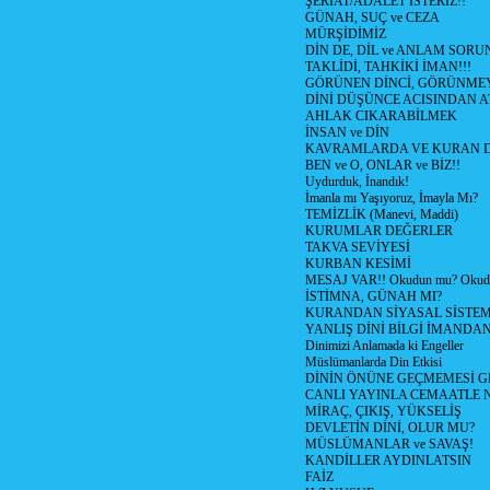
ŞERİAT/ADALET İSTERİZ!!
GÜNAH, SUÇ ve CEZA
MÜRŞİDİMİZ
DİN DE, DİL ve ANLAM SORU
TAKLİDİ, TAHKİKİ İMAN!!!
GÖRÜNEN DİNCİ, GÖRÜNMEY
DİNİ DÜŞÜNCE ACISINDAN ATİ
AHLAK CIKARABİLMEK
İNSAN ve DİN
KAVRAMLARDA VE KURAN D
BEN ve O, ONLAR ve BİZ!!
Uydurduk, İnandık!
İmanla mı Yaşıyoruz, İmayla Mı?
TEMİZLİK (Manevi, Maddi)
KURUMLAR DEĞERLER
TAKVA SEVİYESİ
KURBAN KESİMİ
MESAJ VAR!! Okudun mu? Okud
İSTİMNA, GÜNAH MI?
KURANDAN SİYASAL SİSTEML
YANLIŞ DİNİ BİLGİ İMANDAN
Dinimizi Anlamada ki Engeller
Müslümanlarda Din Etkisi
DİNİN ÖNÜNE GEÇMEMESİ G
CANLI YAYINLA CEMAATLE
MİRAÇ, ÇIKIŞ, YÜKSELİŞ
DEVLETİN DİNİ, OLUR MU?
MÜSLÜMANLAR ve SAVAŞ!
KANDİLLER AYDINLATSIN
FAİZ