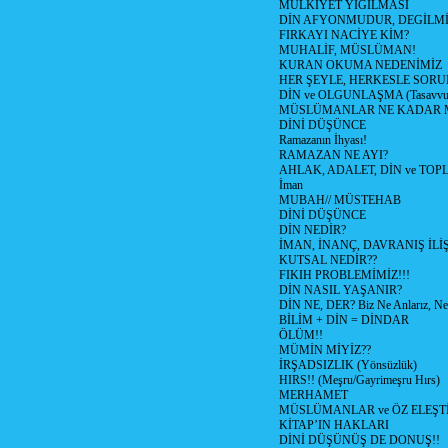
MÜLKİYET YIĞILMASI
DİN AFYONMUDUR, DEGİLMİ
FIRKAYI NACİYE KİM?
MUHALİF, MÜSLÜMAN!
KURAN OKUMA NEDENİMİZ
HER ŞEYLE, HERKESLE SORU
DİN ve OLGUNLAŞMA (Tasavvufi
MÜSLÜMANLAR NE KADAR M
DİNİ DÜŞÜNCE
Ramazanın İhyası!
RAMAZAN NE AYI?
AHLAK, ADALET, DİN ve TO
İman
MUBAH// MÜSTEHAB
DİNİ DÜŞÜNCE
DİN NEDİR?
İMAN, İNANÇ, DAVRANIŞ İLİŞ
KUTSAL NEDİR??
FIKIH PROBLEMİMİZ!!!
DİN NASIL YAŞANIR?
DİN NE, DER? Biz Ne Anlarız, Ne
BİLİM + DİN = DİNDAR
ÖLÜM!!
MÜMİN MİYİZ??
İRŞADSIZLIK (Yönsüzlük)
HIRS!! (Meşru/Gayrimeşru Hırs)
MERHAMET
MÜSLÜMANLAR ve ÖZ ELEŞTİ
KİTAP’IN HAKLARI
DİNİ DÜŞÜNÜŞ DE DONUŞ!!