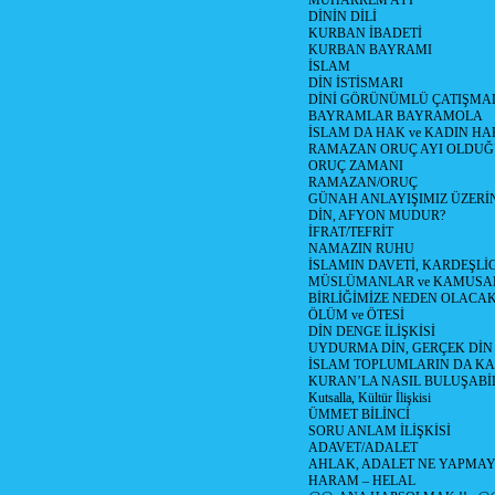
MUHARREM AYI
DİNİN DİLİ
KURBAN İBADETİ
KURBAN BAYRAMI
İSLAM
DİN İSTİSMARI
DİNİ GÖRÜNÜMLÜ ÇATIŞMA
BAYRAMLAR BAYRAMOLA
İSLAM DA HAK ve KADIN HA
RAMAZAN ORUÇ AYI OLDUĞ
ORUÇ ZAMANI
RAMAZAN/ORUÇ
GÜNAH ANLAYIŞIMIZ ÜZERİ
DİN, AFYON MUDUR?
İFRAT/TEFRİT
NAMAZIN RUHU
İSLAMIN DAVETİ, KARDEŞLİ
MÜSLÜMANLAR ve KAMUSA
BİRLİĞİMİZE NEDEN OLAC
ÖLÜM ve ÖTESİ
DİN DENGE İLİŞKİSİ
UYDURMA DİN, GERÇEK DİN
İSLAM TOPLUMLARIN DA K
KURAN’LA NASIL BULUŞABİL
Kutsalla, Kültür İlişkisi
ÜMMET BİLİNCİ
SORU ANLAM İLİŞKİSİ
ADAVET/ADALET
AHLAK, ADALET NE YAPMAY
HARAM – HELAL