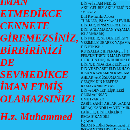
İMAN
DİN ve İSLAM NEDİR?
AKIL GEL BİZİ AKILSIZLIĞ
ETMEDİKCE
"Mürciîlik"
Dini Kavrramlar Abdest
TÜRKLER, İSLAM ve ALEVİLİ
CENNETE
DİNDAR, DİNSİZLER!!! DİNS
DİNİ, ANLAMADAN YAŞAM
İSLAM//BARIŞ
GİREMEZSİNİZ,
DİN NEDİR, NE DEGİLDİR?!?!
VERİMLİ/MÜBAREK YAŞAMA
BİRBİRİNİZİ
DİN ETKİSİ!!!
KUTSALLAR HİYERARŞİSİ -1
FESAT/FİTNE'NİN MALİYETİ!!
DE
HİCRETİN DÜŞÜNDÜRDÜKLE
DİNİN, DİNDARLAR ELİYLE 
DİN VE SİYASET ELİYLE HA
SEVMEDİKCE
İHSAN KAVRAMINI KAVRA
AHLAK ve MÜSLÜMANLAR
GERÇEK DİN NEREDE?
İMAN ETMİŞ
RAMAZANIN İYYASI
DİN ve DEVLET İLİŞKİLERİ
ÖLÜM ve İNSAN
OLAMAZSINIZ!
UMUTVARIZ!!
ZABİT, ZAHİT, AHLAK ve ADA
MİRAÇ KANDİLİ ve YENİ Mİ
LAİKLİK, DİNİ LAİKLİK!!
H.z. Muhammed
REGAİP KANDİLİ
Üç Aylar
İSLAM NEDİR? Sadece İbadet mi
İNSAN NEDİR? (Dini Düşünce İç