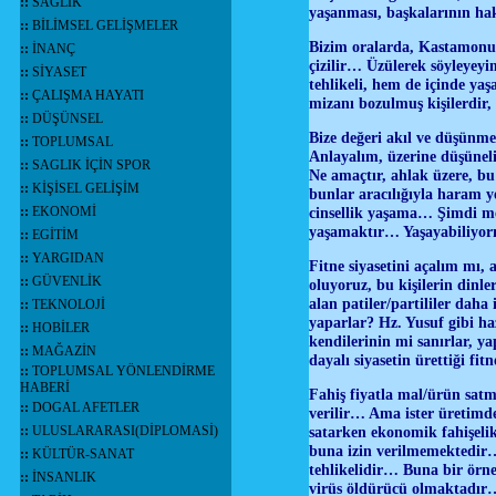
::
SAĞLIK
yaşanması, başkalarının h
::
BİLİMSEL GELİŞMELER
Bizim oralarda, Kastamonu d
::
İNANÇ
çizilir… Üzülerek söyleyeyi
::
SİYASET
tehlikeli, hem de içinde yaş
::
ÇALIŞMA HAYATI
mizanı bozulmuş kişilerdir, 
::
DÜŞÜNSEL
Bize değeri akıl ve düşünme 
::
TOPLUMSAL
Anlayalım, üzerine düşüneli
::
SAGLIK İÇİN SPOR
Ne amaçtır, ahlak üzere, bu
::
KİŞİSEL GELİŞİM
bunlar aracılığıyla haram y
::
EKONOMİ
cinsellik yaşama… Şimdi me
yaşamaktır… Yaşayabiliyo
::
EGİTİM
::
YARGIDAN
Fitne siyasetini açalım mı, 
::
GÜVENLİK
oluyoruz, bu kişilerin dinl
alan patiler/partililer daha
::
TEKNOLOJİ
yaparlar? Hz. Yusuf gibi ha
::
HOBİLER
kendilerinin mi sanırlar, ya
::
MAĞAZİN
dayalı siyasetin ürettiği f
::
TOPLUMSAL YÖNLENDİRME
HABERİ
Fahiş fiyatla mal/ürün satm
::
DOGAL AFETLER
verilir… Ama ister üretimde 
::
ULUSLARARASI(DİPLOMASİ)
satarken ekonomik fahişelik
buna izin verilmemektedir… 
::
KÜLTÜR-SANAT
tehlikelidir… Buna bir örne
::
İNSANLIK
virüs öldürücü olmaktadır…