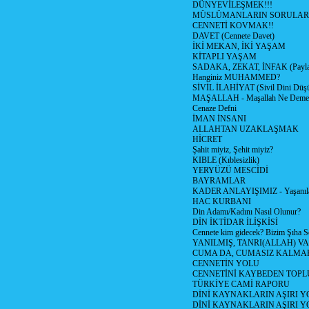
DÜNYEVİLEŞMEK!!!
MÜSLÜMANLARIN SORULARI
CENNETİ KOVMAK!!
DAVET (Cennete Davet)
İKİ MEKAN, İKİ YAŞAM
KİTAPLI YAŞAM
SADAKA, ZEKAT, İNFAK (Paylaş
Hanginiz MUHAMMED?
SİVİL İLAHİYAT (Sivil Dini Düş
MAŞALLAH - Maşallah Ne Demek
Cenaze Defni
İMAN İNSANI
ALLAHTAN UZAKLAŞMAK
HİCRET
Şahit miyiz, Şehit miyiz?
KIBLE (Kıblesizlik)
YERYÜZÜ MESCİDİ
BAYRAMLAR
KADER ANLAYIŞIMIZ - Yaşanılan
HAC KURBANI
Din Adamı/Kadını Nasıl Olunur?
DİN İKTİDAR İLİŞKİSİ
Cennete kim gidecek? Bizim Şıha S
YANILMIŞ, TANRI(ALLAH) VA
CUMA DA, CUMASIZ KALMAK
CENNETİN YOLU
CENNETİNİ KAYBEDEN TOPL
TÜRKİYE CAMİ RAPORU
DİNİ KAYNAKLARIN AŞIRI 
DİNİ KAYNAKLARIN AŞIRI Y