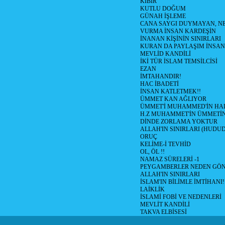
KİBİR
KUTLU DOĞUM
GÜNAH İŞLEME
CANA SAYGI DUYMAYAN, NE
VURMA İNSAN KARDEŞİN
İNANAN KİŞİNİN SINIRLARI
KURAN DA PAYLAŞIM İNSAN
MEVLİD KANDİLİ
İKİ TÜR İSLAM TEMSİLCİSİ
EZAN
İMTAHANDIR!
HAC İBADETİ
İNSAN KATLETMEK!!
ÜMMET KAN AĞLIYOR
ÜMMET'İ MUHAMMED'İN HALİ
H.Z MUHAMMET'İN ÜMMETİ
DİNDE ZORLAMA YOKTUR
ALLAH'IN SINIRLARI (HUDU
ORUÇ
KELİME-İ TEVHİD
OL, ÖL !!
NAMAZ SÜRELERİ -1
PEYGAMBERLER NEDEN GÖN
ALLAH'IN SINIRLARI
İSLAM'IN BİLİMLE İMTİHANI!
LAİKLİK
İSLAMİ FOBİ VE NEDENLERİ
MEVLİT KANDİLİ
TAKVA ELBİSESİ