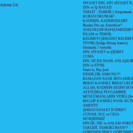
SİYASET DİN, DİN SİYASET İL
Adrese Git
DİN ve İŞ HAYATI
TAKLİT - TAHKİK ( Sorgulamak, 
KURAN OKUMAK!
KADERİN, KADERSİZLERİ!
Bunları Din mi, Emrediyor?
SÖZLÜKLER HAFIZAMIZDIR!!
İSLAM ve TEMSİL
KELİMEYİ ŞEHADET KELİMEY
TÖVBE (İyiliğe Dönüş İradesi)
Dindarlık // Ateistlik
DİN, SİYASET ve ŞİDDET
CUMA
DİN, NE İLE NASIL ANLAŞILIR
DİN ve FİTNE
İslam’ın, Beş Şartı
DİNDE DİL SORUNU!!!
RAMAZAN NASIL İHYA EDİLİ
BERAT KANDİLİ, BERAT GECE
ALLAH, KADININ SESİNİ DU
AYETLERLE PEYGAMBER
MÜSLÜMANLARIN YİTİĞİ (Sev
REGAİP KANDİLİ NASIL KU
AMENTÜ
ŞERİAT/ADALET İSTERİZ!!
GÜNAH, SUÇ ve CEZA
MÜRŞİDİMİZ
DİN DE, DİL ve ANLAM SORU
TAKLİDİ, TAHKİKİ İMAN!!!
GÖRÜNEN DİNCİ, GÖRÜNMEY