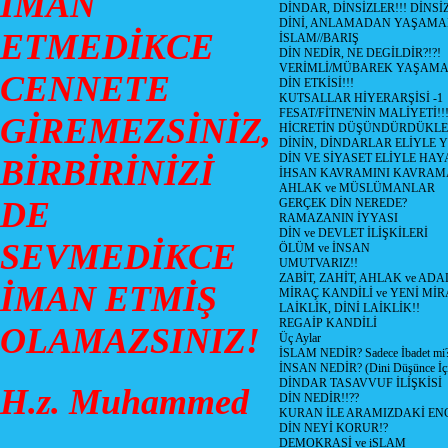
İMAN
DİNDAR, DİNSİZLER!!! DİNS
DİNİ, ANLAMADAN YAŞAM
ETMEDİKCE
İSLAM//BARIŞ
DİN NEDİR, NE DEGİLDİR?!?!
VERİMLİ/MÜBAREK YAŞAMA
CENNETE
DİN ETKİSİ!!!
KUTSALLAR HİYERARŞİSİ -1
FESAT/FİTNE'NİN MALİYETİ!!
GİREMEZSİNİZ,
HİCRETİN DÜŞÜNDÜRDÜKLE
DİNİN, DİNDARLAR ELİYLE 
DİN VE SİYASET ELİYLE HA
BİRBİRİNİZİ
İHSAN KAVRAMINI KAVRA
AHLAK ve MÜSLÜMANLAR
DE
GERÇEK DİN NEREDE?
RAMAZANIN İYYASI
DİN ve DEVLET İLİŞKİLERİ
SEVMEDİKCE
ÖLÜM ve İNSAN
UMUTVARIZ!!
ZABİT, ZAHİT, AHLAK ve ADA
İMAN ETMİŞ
MİRAÇ KANDİLİ ve YENİ Mİ
LAİKLİK, DİNİ LAİKLİK!!
REGAİP KANDİLİ
OLAMAZSINIZ!
Üç Aylar
İSLAM NEDİR? Sadece İbadet mi
İNSAN NEDİR? (Dini Düşünce İç
DİNDAR TASAVVUF İLİŞKİSİ
H.z. Muhammed
DİN NEDİR!!??
KURAN İLE ARAMIZDAKİ ENG
DİN NEYİ KORUR!?
DEMOKRASİ ve iSLAM