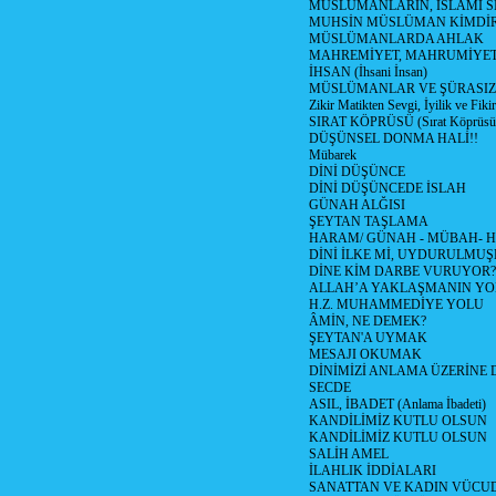
MÜSLÜMANLARIN, İSLAMİ Sİ
MUHSİN MÜSLÜMAN KİMDİ
MÜSLÜMANLARDA AHLAK
MAHREMİYET, MAHRUMİYET
İHSAN (İhsani İnsan)
MÜSLÜMANLAR VE ŞÜRASIZL
Zikir Matikten Sevgi, İyilik ve Fiki
SIRAT KÖPRÜSÜ (Sırat Köprüsün
DÜŞÜNSEL DONMA HALİ!!
Mübarek
DİNİ DÜŞÜNCE
DİNİ DÜŞÜNCEDE İSLAH
GÜNAH ALĞISI
ŞEYTAN TAŞLAMA
HARAM/ GÜNAH - MÜBAH- H
DİNİ İLKE Mİ, UYDURULMUŞ
DİNE KİM DARBE VURUYOR?
ALLAH’A YAKLAŞMANIN YO
H.Z. MUHAMMEDİYE YOLU
ÂMİN, NE DEMEK?
ŞEYTAN'A UYMAK
MESAJI OKUMAK
DİNİMİZİ ANLAMA ÜZERİNE
SECDE
ASIL, İBADET (Anlama İbadeti)
KANDİLİMİZ KUTLU OLSUN
KANDİLİMİZ KUTLU OLSUN
SALİH AMEL
İLAHLIK İDDİALARI
SANATTAN VE KADIN VÜC