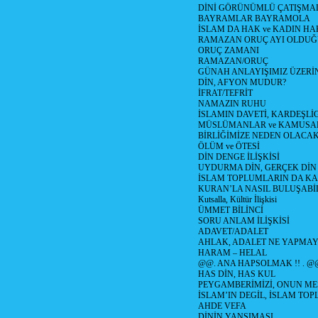
DİNİ GÖRÜNÜMLÜ ÇATIŞMA
BAYRAMLAR BAYRAMOLA
İSLAM DA HAK ve KADIN HA
RAMAZAN ORUÇ AYI OLDUĞ
ORUÇ ZAMANI
RAMAZAN/ORUÇ
GÜNAH ANLAYIŞIMIZ ÜZERİ
DİN, AFYON MUDUR?
İFRAT/TEFRİT
NAMAZIN RUHU
İSLAMIN DAVETİ, KARDEŞLİ
MÜSLÜMANLAR ve KAMUSA
BİRLİĞİMİZE NEDEN OLAC
ÖLÜM ve ÖTESİ
DİN DENGE İLİŞKİSİ
UYDURMA DİN, GERÇEK DİN
İSLAM TOPLUMLARIN DA K
KURAN’LA NASIL BULUŞABİL
Kutsalla, Kültür İlişkisi
ÜMMET BİLİNCİ
SORU ANLAM İLİŞKİSİ
ADAVET/ADALET
AHLAK, ADALET NE YAPMAY
HARAM – HELAL
@@. ANA HAPSOLMAK !! . @
HAS DİN, HAS KUL
PEYGAMBERİMİZİ, ONUN ME
İSLAM’IN DEGİL, İSLAM TO
AHDE VEFA
DİNİN YANSIMASI