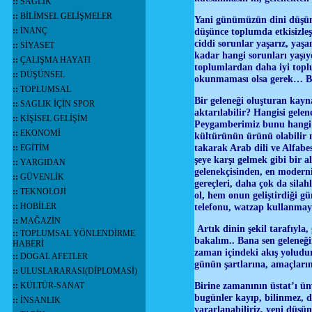
::
SAĞLIK
::
BİLİMSEL GELİŞMELER
Yani günümüzün dini düşün
::
İNANÇ
düşünce toplumda etkisizleş
ciddi sorunlar yaşarız, yaş
::
SİYASET
kadar hangi sorunları yaşı
::
ÇALIŞMA HAYATI
toplumlardan daha iyi topl
::
DÜŞÜNSEL
okunmaması olsa gerek… Bu
::
TOPLUMSAL
Bir geleneği oluşturan kayna
::
SAGLIK İÇİN SPOR
aktarılabilir? Hangisi gel
::
KİŞİSEL GELİŞİM
Peygamberimiz bunu hangi K
::
EKONOMİ
kültürünün ürünü olabilir m
takarak Arab dili ve Alfab
::
EGİTİM
şeye karşı gelmek gibi bir a
::
YARGIDAN
gelenekçisinden, en moderni
::
GÜVENLİK
gereçleri, daha çok da sila
::
TEKNOLOJİ
ol, hem onun geliştirdiği g
::
HOBİLER
telefonu, watzap kullanmay
::
MAĞAZİN
Artık dinin şekil tarafıyla,
::
TOPLUMSAL YÖNLENDİRME
bakalım.. Bana sen geleneğ
HABERİ
zaman içindeki akış yoludur
::
DOGAL AFETLER
günün şartlarına, amaçları
::
ULUSLARARASI(DİPLOMASİ)
Birine zamanının üstat’ı ü
::
KÜLTÜR-SANAT
bugünler kayıp, bilinmez, 
::
İNSANLIK
yararlanabiliriz, yeni düşü