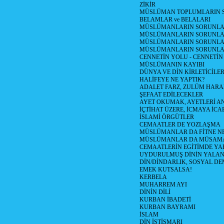
ZİKİR
MÜSLÜMAN TOPLUMLARIN S
BELAMLAR ve BELALARI
MÜSLÜMANLARIN SORUNLARI
MÜSLÜMANLARIN SORUNLAR
MÜSLÜMANLARIN SORUNLARI
MÜSLÜMANLARIN SORUNLA
CENNETİN YOLU - CENNETİN
MÜSLÜMANIN KAYIBI
DÜNYA VE DİN KİRLETİCİLER
HALİFEYE NE YAPTIK?
ADALET FARZ, ZULÜM HAR
ŞEFAAT EDİLECEKLER
AYET OKUMAK, AYETLERİ 
İÇTİHAT ÜZERE, İCMAYA İCA
İSLAMİ ÖRGÜTLER
CEMAATLER DE YOZLAŞMA
MÜSLÜMANLAR DA FİTNE N
MÜSLÜMANLAR DA MÜSAM
CEMAATLERİN EGİTİMDE YA
UYDURULMUŞ DİNİN YALA
DİN/DİNDARLIK, SOSYAL D
EMEK KUTSALSA!
KERBELA
MUHARREM AYI
DİNİN DİLİ
KURBAN İBADETİ
KURBAN BAYRAMI
İSLAM
DİN İSTİSMARI