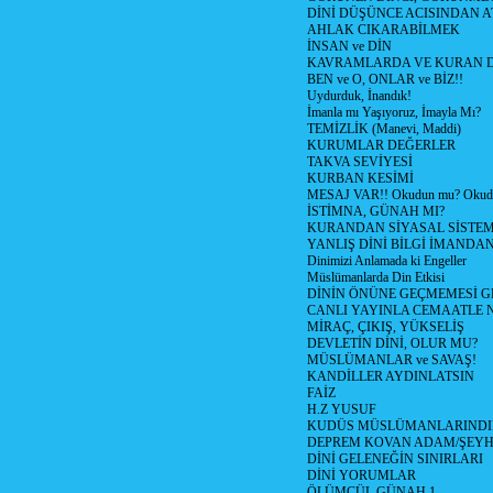
DİNİ DÜŞÜNCE ACISINDAN ATİ
AHLAK CIKARABİLMEK
İNSAN ve DİN
KAVRAMLARDA VE KURAN D
BEN ve O, ONLAR ve BİZ!!
Uydurduk, İnandık!
İmanla mı Yaşıyoruz, İmayla Mı?
TEMİZLİK (Manevi, Maddi)
KURUMLAR DEĞERLER
TAKVA SEVİYESİ
KURBAN KESİMİ
MESAJ VAR!! Okudun mu? Okud
İSTİMNA, GÜNAH MI?
KURANDAN SİYASAL SİSTEML
YANLIŞ DİNİ BİLGİ İMANDAN
Dinimizi Anlamada ki Engeller
Müslümanlarda Din Etkisi
DİNİN ÖNÜNE GEÇMEMESİ G
CANLI YAYINLA CEMAATLE
MİRAÇ, ÇIKIŞ, YÜKSELİŞ
DEVLETİN DİNİ, OLUR MU?
MÜSLÜMANLAR ve SAVAŞ!
KANDİLLER AYDINLATSIN
FAİZ
H.Z YUSUF
KUDÜS MÜSLÜMANLARINDI
DEPREM KOVAN ADAM/ŞEY
DİNİ GELENEĞİN SINIRLARI
DİNİ YORUMLAR
ÖLÜMCÜL GÜNAH 1