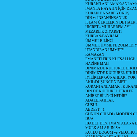
KURAN’I ANLAMAK/ANLA
İMANLA HAYATIN İÇİN DE A
KURAN DA SARP YOKUŞ
DİN ve İNSAN/İNSANLIK
İSLAM ÜLKELERİN DE HAL
HİCRET - MUHARREM AYI
MEZARLIK ZİYARETİ
KURBAN/BAYRAMI
ÜMMET BİLİNCİ
ÜMMET, ÜMMET'E ZULMEDİY
UTANDIRAN ÜMMET!!
RAMAZAN
EMANETLERİN KUTSALLIĞI!!
HAZİNE MALI
DİNİMİZDE KÜLTÜREL ETKİLE
DİNİMİZDE KÜLTÜREL ETKİLE
İYİLİKLER GÜNAHLARI YOK
AKIL/DÜŞÜNCE NİMETİ
KURANI ANLAMAK , KURA
DİN DE KÜLTÜREL ETKİLER
AHİRET BİLİNCİ NEDİR?
ADALET/AHLAK
GUSÜL
ABDEST - 1
GÜNÜN CİHADI / MODERN CİH
DUA
İBADET DEN, İMANİ ALANA D
MÜLK ALLAH’IN SA ….
KUTLU DOGUM ve VEDA HUT