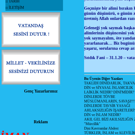
::
TARİH
::
İLETİŞİM
Geçmişte bir alimi bırakın
günün düşünürü, o günün z
üretmiş Allah onlardan raz
Geleneği yok saymak başka
alimlerinin düşüncesini yo
yok saymayalım, öte yandan
yararlanarak… Biz bugünün
yaşarız, sorularına cevap a
Sıtdık Fani – 31.1.20 – vat
Bu Üyenin Diğer Yazıları
TAKLİDİ DİNİDARLIK, TAKV
DİN ve SİYASAL İSLAMCILIK
Genç Yazarlarımız
LAİKLİK NEDİR? DİNİ'MİDİR?
DİNLERDE TÖVBE
MÜSLÜMANLARIN, SAVAŞI!!!
DİNLERDE TAVSİR YASAĞI
AHLAKSIZLIĞIN İŞARETLERİ!
DİN ve İSLAM NEDİR?
AKIL GEL BİZİ AKILSIZLIĞ
Reklam
"Mürciîlik"
Dini Kavrramlar Abdest
TÜRKLER, İSLAM ve ALEVİLİ