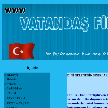
İÇERİK
::
Anasayfa
DİNİ GELENEĞİN SINIRLAR
::
Haberler
::
Yazarlar
::
Sesli Makale
::
TARIM
Dini Bir konu tartışılırken 
::
ÇEVRE/DOGA
versin de… Bir düşünce orta
yorumlarla desteklenmesine 
::
KENT ve YAŞAM
kutsanmasın ki, gelenekten 