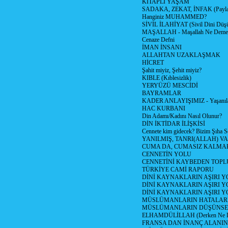
KİTAPLI YAŞAM
SADAKA, ZEKAT, İNFAK (Paylaş
Hanginiz MUHAMMED?
SİVİL İLAHİYAT (Sivil Dini Düş
MAŞALLAH - Maşallah Ne Demek
Cenaze Defni
İMAN İNSANI
ALLAHTAN UZAKLAŞMAK
HİCRET
Şahit miyiz, Şehit miyiz?
KIBLE (Kıblesizlik)
YERYÜZÜ MESCİDİ
BAYRAMLAR
KADER ANLAYIŞIMIZ - Yaşanılan
HAC KURBANI
Din Adamı/Kadını Nasıl Olunur?
DİN İKTİDAR İLİŞKİSİ
Cennete kim gidecek? Bizim Şıha S
YANILMIŞ, TANRI(ALLAH) VA
CUMA DA, CUMASIZ KALMAK
CENNETİN YOLU
CENNETİNİ KAYBEDEN TOPL
TÜRKİYE CAMİ RAPORU
DİNİ KAYNAKLARIN AŞIRI 
DİNİ KAYNAKLARIN AŞIRI Y
DİNİ KAYNAKLARIN AŞIRI
MÜSLÜMANLARIN HATALARI
MÜSLÜMANLARIN DÜŞÜNSEL
ELHAMDÜLİLLAH (Derken Ne D
FRANSA DAN İNANÇ ALANI