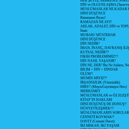
HER ŞEYLE, HERKESLE SORU
DİN ve OLGUNLAŞMA (Tasavvufi
MÜSLÜMANLAR NE KADAR M
DİNİ DÜŞÜNCE
Ramazanın İhyası!
RAMAZAN NE AYI?
AHLAK, ADALET, DİN ve TO
İman
MUBAH// MÜSTEHAB
DİNİ DÜŞÜNCE
DİN NEDİR?
İMAN, İNANÇ, DAVRANIŞ İLİŞ
KUTSAL NEDİR??
FIKIH PROBLEMİMİZ!!!
DİN NASIL YAŞANIR?
DİN NE, DER? Biz Ne Anlarız, Ne
BİLİM + DİN = DİNDAR
ÖLÜM!!
MÜMİN MİYİZ??
İRŞADSIZLIK (Yönsüzlük)
HIRS!! (Meşru/Gayrimeşru Hırs)
MERHAMET
MÜSLÜMANLAR ve ÖZ ELEŞTİ
KİTAP’IN HAKLARI
DİNİ DÜŞÜNÜŞ DE DONUŞ!!
DÜNYEVİLEŞMEK!!!
MÜSLÜMANLARIN SORULARI
CENNETİ KOVMAK!!
DAVET (Cennete Davet)
İKİ MEKAN, İKİ YAŞAM