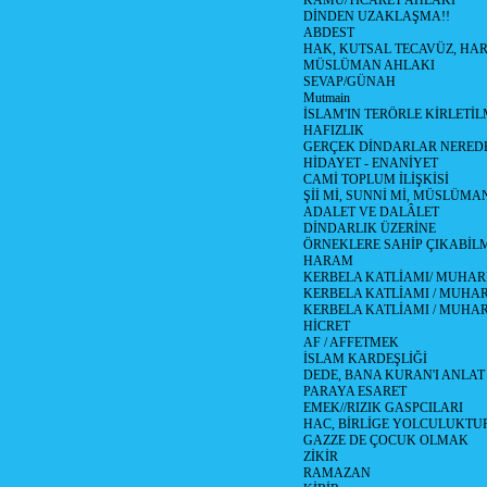
KAMU/TİCARET AHLAKI
DİNDEN UZAKLAŞMA!!
ABDEST
HAK, KUTSAL TECAVÜZ, HA
MÜSLÜMAN AHLAKI
SEVAP/GÜNAH
Mutmain
İSLAM'IN TERÖRLE KİRLETİL
HAFIZLIK
GERÇEK DİNDARLAR NERED
HİDAYET - ENANİYET
CAMİ TOPLUM İLİŞKİSİ
Şİİ Mİ, SUNNİ Mİ, MÜSLÜMAN
ADALET VE DALÂLET
DİNDARLIK ÜZERİNE
ÖRNEKLERE SAHİP ÇIKABİL
HARAM
KERBELA KATLİAMI/ MUHAR
KERBELA KATLİAMI / MUHARR
KERBELA KATLİAMI / MUHAR
HİCRET
AF / AFFETMEK
İSLAM KARDEŞLİĞİ
DEDE, BANA KURAN'I ANLAT
PARAYA ESARET
EMEK//RIZIK GASPCILARI
HAC, BİRLİGE YOLCULUKTU
GAZZE DE ÇOCUK OLMAK
ZİKİR
RAMAZAN