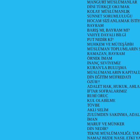
MANGURT MÜSLÜMANLAR
DİNİ TÜRKÇE OKUMAK
KOLAY MÜSLÜMANLIK
SÜNNET SORUMLULUĞU
HOCAM SİZİ ANLAMAK İSTİ
BAYRAM
BARIŞ MI, BAYRAM MI?
VAHYE DAYALI BİLGİ
PUT NEDİR Kİ?
MUHKEM VE MÜTEŞÂBİH
MÜSLÜMAN TOPLUMLARIN 
RAMAZAN, BAYRAM
ÖRNEK İMAM
İNANÇ SEVİYEMİZ
KURAN’LA BULUŞMA
MÜSLÜMANLARIN KAPİTALİZ
DİN EĞİTİM MÜFREDATI
ÖZÜR!!
ADALET HAK, HUKUK, AHL
İFTAR SOFRALARIMIZ
RUHİ ORUC
KUL OLABİLME
TÖVBE
AKLI SELİM
ZULÜMDEN SAKINMA, ADAL
İMAN
MARUF VE MÜNKER
DİN NEDİR?
TEKNE MÜSLÜMANLIĞI, TA
NAMAZ BİZDE NASIL ETKİ Y