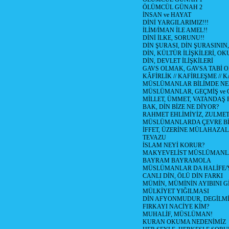
ÖLÜMCÜL GÜNAH 2
İNSAN ve HAYAT
DİNİ YARGILARIMIZ!!!
İLİM/İMAN İLE AMEL!!
DİNİ İLKE, SORUNU!!
DİN ŞURASI, DİN ŞURASININ,
DİN, KÜLTÜR İLİŞKİLERİ, 
DİN, DEVLET İLİŞKİLERİ
GAVS OLMAK, GAVSA TABİ OLM
KÂFİRLİK // KAFİRLEŞME // 
MÜSLÜMANLAR BİLİMDE NED
MÜSLÜMANLAR, GEÇMİŞ ve 
MİLLET, ÜMMET, VATANDAŞ 
BAK, DİN BİZE NE DİYOR?
RAHMET EHLİMİYİZ, ZULMET 
MÜSLÜMANLARDA ÇEVRE Bİ
İFFET, ÜZERİNE MÜLAHAZA
TEVAZU
İSLAM NEYİ KORUR?
MAKYEVELİST MÜSLÜMANL
BAYRAM BAYRAMOLA
MÜSLÜMANLAR DA HALİFE/Y
CANLI DİN, ÖLÜ DİN FARKI
MÜMİN, MÜMİNİN AYIBINI Gİ
MÜLKİYET YIĞILMASI
DİN AFYONMUDUR, DEGİLMİ
FIRKAYI NACİYE KİM?
MUHALİF, MÜSLÜMAN!
KURAN OKUMA NEDENİMİZ