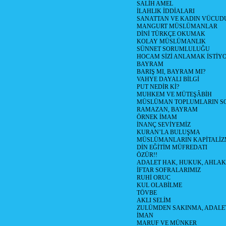
SALİH AMEL
İLAHLIK İDDİALARI
SANATTAN VE KADIN VÜCU
MANGURT MÜSLÜMANLAR
DİNİ TÜRKÇE OKUMAK
KOLAY MÜSLÜMANLIK
SÜNNET SORUMLULUĞU
HOCAM SİZİ ANLAMAK İSTİY
BAYRAM
BARIŞ MI, BAYRAM MI?
VAHYE DAYALI BİLGİ
PUT NEDİR Kİ?
MUHKEM VE MÜTEŞÂBİH
MÜSLÜMAN TOPLUMLARIN S
RAMAZAN, BAYRAM
ÖRNEK İMAM
İNANÇ SEVİYEMİZ
KURAN’LA BULUŞMA
MÜSLÜMANLARIN KAPİTALİZM
DİN EĞİTİM MÜFREDATI
ÖZÜR!!
ADALET HAK, HUKUK, AHLAK
İFTAR SOFRALARIMIZ
RUHİ ORUC
KUL OLABİLME
TÖVBE
AKLI SELİM
ZULÜMDEN SAKINMA, ADALE
İMAN
MARUF VE MÜNKER