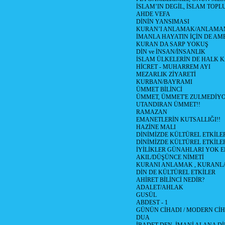
İSLAM’IN DEGİL, İSLAM TOP
AHDE VEFA
DİNİN YANSIMASI
KURAN’I ANLAMAK/ANLAM
İMANLA HAYATIN İÇİN DE AM
KURAN DA SARP YOKUŞ
DİN ve İNSAN/İNSANLIK
İSLAM ÜLKELERİN DE HALK
HİCRET - MUHARREM AYI
MEZARLIK ZİYARETİ
KURBAN/BAYRAMI
ÜMMET BİLİNCİ
ÜMMET, ÜMMET'E ZULMEDİYO
UTANDIRAN ÜMMET!!
RAMAZAN
EMANETLERİN KUTSALLIĞI!!
HAZİNE MALI
DİNİMİZDE KÜLTÜREL ETKİLER
DİNİMİZDE KÜLTÜREL ETKİLER
İYİLİKLER GÜNAHLARI YOK 
AKIL/DÜŞÜNCE NİMETİ
KURANI ANLAMAK , KURANL
DİN DE KÜLTÜREL ETKİLER
AHİRET BİLİNCİ NEDİR?
ADALET/AHLAK
GUSÜL
ABDEST - 1
GÜNÜN CİHADI / MODERN CİHA
DUA