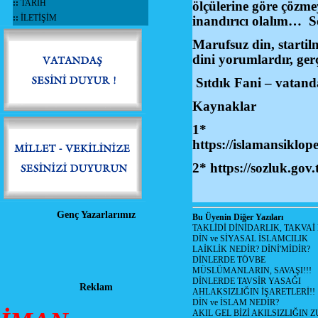
::
TARİH
ölçülerine göre çözme
::
İLETİŞİM
inandırıcı olalım… S
Marufsuz din, startil
dini yorumlardır, gerç
Sıtdık Fani – vatand
Kaynaklar
1*
https://islaman
2* https://sozluk.gov.t
Genç Yazarlarımız
Bu Üyenin Diğer Yazıları
TAKLİDİ DİNİDARLIK, TAKVAİ
DİN ve SİYASAL İSLAMCILIK
LAİKLİK NEDİR? DİNİ'MİDİR?
DİNLERDE TÖVBE
MÜSLÜMANLARIN, SAVAŞI!!!
DİNLERDE TAVSİR YASAĞI
Reklam
AHLAKSIZLIĞIN İŞARETLERİ!!
DİN ve İSLAM NEDİR?
AKIL GEL BİZİ AKILSIZLIĞIN