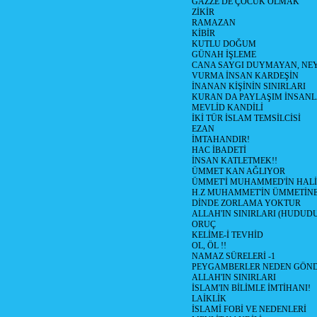
GAZZE DE ÇOCUK OLMAK
ZİKİR
RAMAZAN
KİBİR
KUTLU DOĞUM
GÜNAH İŞLEME
CANA SAYGI DUYMAYAN, NEY
VURMA İNSAN KARDEŞİN
İNANAN KİŞİNİN SINIRLARI
KURAN DA PAYLAŞIM İNSANL
MEVLİD KANDİLİ
İKİ TÜR İSLAM TEMSİLCİSİ
EZAN
İMTAHANDIR!
HAC İBADETİ
İNSAN KATLETMEK!!
ÜMMET KAN AĞLIYOR
ÜMMET'İ MUHAMMED'İN HALİ!
H.Z MUHAMMET'İN ÜMMETİNE
DİNDE ZORLAMA YOKTUR
ALLAH'IN SINIRLARI (HUDUD
ORUÇ
KELİME-İ TEVHİD
OL, ÖL !!
NAMAZ SÜRELERİ -1
PEYGAMBERLER NEDEN GÖND
ALLAH'IN SINIRLARI
İSLAM'IN BİLİMLE İMTİHANI!
LAİKLİK
İSLAMİ FOBİ VE NEDENLERİ