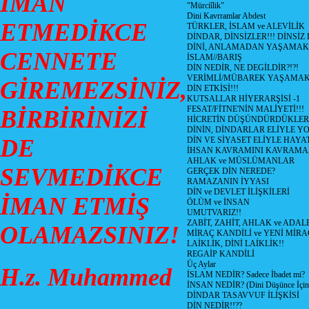
İMAN
"Mürciîlik"
Dini Kavrramlar Abdest
ETMEDİKCE
TÜRKLER, İSLAM ve ALEVİLİK
DİNDAR, DİNSİZLER!!! DİNSİZ
DİNİ, ANLAMADAN YAŞAMA
CENNETE
İSLAM//BARIŞ
DİN NEDİR, NE DEGİLDİR?!?!
VERİMLİ/MÜBAREK YAŞAMAK
GİREMEZSİNİZ,
DİN ETKİSİ!!!
KUTSALLAR HİYERARŞİSİ -1
FESAT/FİTNE'NİN MALİYETİ!!!
BİRBİRİNİZİ
HİCRETİN DÜŞÜNDÜRDÜKLER
DİNİN, DİNDARLAR ELİYLE Y
DE
DİN VE SİYASET ELİYLE HAY
İHSAN KAVRAMINI KAVRAM
AHLAK ve MÜSLÜMANLAR
SEVMEDİKCE
GERÇEK DİN NEREDE?
RAMAZANIN İYYASI
DİN ve DEVLET İLİŞKİLERİ
İMAN ETMİŞ
ÖLÜM ve İNSAN
UMUTVARIZ!!
ZABİT, ZAHİT, AHLAK ve ADAL
OLAMAZSINIZ!
MİRAÇ KANDİLİ ve YENİ MİR
LAİKLİK, DİNİ LAİKLİK!!
REGAİP KANDİLİ
Üç Aylar
H.z. Muhammed
İSLAM NEDİR? Sadece İbadet mi?
İNSAN NEDİR? (Dini Düşünce İçin
DİNDAR TASAVVUF İLİŞKİSİ
DİN NEDİR!!??