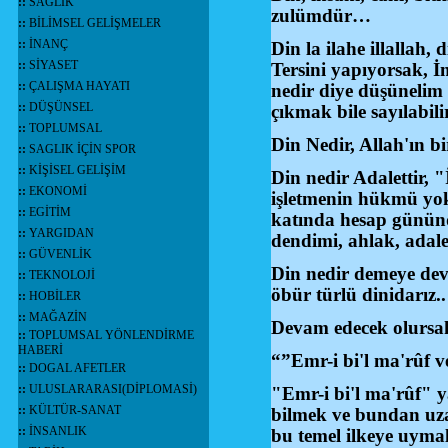
::
SAĞLIK
zulümdür…
::
BİLİMSEL GELİŞMELER
::
İNANÇ
Din la ilahe illalla
::
SİYASET
Tersini yapıyorsak, 
::
ÇALIŞMA HAYATI
nedir diye düşünelim
::
DÜŞÜNSEL
çıkmak bile sayılabilir
::
TOPLUMSAL
Din Nedir, Allah'ın 
::
SAGLIK İÇİN SPOR
::
KİŞİSEL GELİŞİM
Din nedir Adalettir, 
::
EKONOMİ
işletmenin hükmü yokt
::
EGİTİM
katında hesap gününde
::
YARGIDAN
dendimi, ahlak, adale
::
GÜVENLİK
Din nedir demeye deva
::
TEKNOLOJİ
öbür türlü dinidarız
::
HOBİLER
::
MAĞAZİN
Devam edecek olursak 
::
TOPLUMSAL YÖNLENDİRME
HABERİ
“”Emr-i bi'l ma'rûf 
::
DOGAL AFETLER
::
ULUSLARARASI(DİPLOMASİ)
"Emr-i bi'l ma'rûf" y
::
KÜLTÜR-SANAT
bilmek ve bundan uzak
::
İNSANLIK
bu temel ilkeye uymal