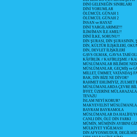
DİNİ GELENEĞİN SINIRLARI
DİNİ YORUMLAR
ÖLÜMCÜL GÜNAH 1
ÖLÜMCÜL GÜNAH 2
İNSAN ve HAYAT
DİNİ YARGILARIMIZ!!!
İLİM/İMAN İLE AMEL!!
DİNİ İLKE, SORUNU!!
DİN ŞURASI, DİN ŞURASININ, 
DİN, KÜLTÜR İLİŞKİLERİ, O
DİN, DEVLET İLİŞKİLERİ
GAVS OLMAK, GAVSA TABİ OLMA
KÂFİRLİK // KAFİRLEŞME // K
MÜSLÜMANLAR BİLİMDE NEDE
MÜSLÜMANLAR, GEÇMİŞ ve G
MİLLET, ÜMMET, VATANDAŞ F
BAK, DİN BİZE NE DİYOR?
RAHMET EHLİMİYİZ, ZULMET E
MÜSLÜMANLARDA ÇEVRE BİL
İFFET, ÜZERİNE MÜLAHAZAL
TEVAZU
İSLAM NEYİ KORUR?
MAKYEVELİST MÜSLÜMANLA
BAYRAM BAYRAMOLA
MÜSLÜMANLAR DA HALİFE/YÖ
CANLI DİN, ÖLÜ DİN FARKI
MÜMİN, MÜMİNİN AYIBINI GİZ
MÜLKİYET YIĞILMASI
DİN AFYONMUDUR, DEGİLMİD