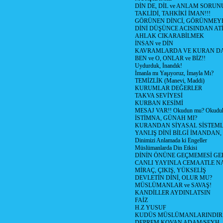
DİN DE, DİL ve ANLAM SORUNU
TAKLİDİ, TAHKİKİ İMAN!!!
GÖRÜNEN DİNCİ, GÖRÜNMEYE
DİNİ DÜŞÜNCE ACISINDAN ATİ (
AHLAK CIKARABİLMEK
İNSAN ve DİN
KAVRAMLARDA VE KURAN DA
BEN ve O, ONLAR ve BİZ!!
Uydurduk, İnandık!
İmanla mı Yaşıyoruz, İmayla Mı?
TEMİZLİK (Manevi, Maddi)
KURUMLAR DEĞERLER
TAKVA SEVİYESİ
KURBAN KESİMİ
MESAJ VAR!! Okudun mu? Okudu
İSTİMNA, GÜNAH MI?
KURANDAN SİYASAL SİSTEMLE
YANLIŞ DİNİ BİLGİ İMANDAN, 
Dinimizi Anlamada ki Engeller
Müslümanlarda Din Etkisi
DİNİN ÖNÜNE GEÇMEMESİ GE
CANLI YAYINLA CEMAATLE 
MİRAÇ, ÇIKIŞ, YÜKSELİŞ
DEVLETİN DİNİ, OLUR MU?
MÜSLÜMANLAR ve SAVAŞ!
KANDİLLER AYDINLATSIN
FAİZ
H.Z YUSUF
KUDÜS MÜSLÜMANLARINDIR
DEPREM KOVAN ADAM/ŞEYH