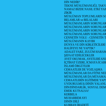
DİN NEDİR?
TEKNE MÜSLÜMANLIĞI, TAK
NAMAZ BİZDE NASIL ETKİ YA
ZİKİR
MÜSLÜMAN TOPLUMLARIN SO
BELAMLAR ve BELALARI
MÜSLÜMANLARIN SORUNLARI 
MÜSLÜMANLARIN SORUNLARI
MÜSLÜMANLARIN SORUNLARI 
MÜSLÜMANLARIN SORUNLAR
CENNETİN YOLU - CENNETİN 
MÜSLÜMANIN KAYIBI
DÜNYA VE DİN KİRLETİCİLERİ
HALİFEYE NE YAPTIK?
ADALET FARZ, ZULÜM HARA
ŞEFAAT EDİLECEKLER
AYET OKUMAK, AYETLERİ A
İÇTİHAT ÜZERE, İCMAYA İCAB
İSLAMİ ÖRGÜTLER
CEMAATLER DE YOZLAŞMA
MÜSLÜMANLAR DA FİTNE NE
MÜSLÜMANLAR DA MÜSAMA
CEMAATLERİN EGİTİMDE YAP
UYDURULMUŞ DİNİN YALAN
DİN/DİNDARLIK, SOSYAL DE
EMEK KUTSALSA!
KERBELA
MUHARREM AYI
DİNİN DİLİ
KURBAN İBADETİ