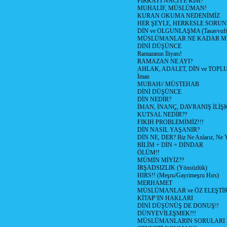
FIRKAYI NACİYE KİM?
MUHALİF, MÜSLÜMAN!
KURAN OKUMA NEDENİMİZ
HER ŞEYLE, HERKESLE SORUNL
DİN ve OLGUNLAŞMA (Tasavvufi 
MÜSLÜMANLAR NE KADAR MÜ
DİNİ DÜŞÜNCE
Ramazanın İhyası!
RAMAZAN NE AYI?
AHLAK, ADALET, DİN ve TOPL
İman
MUBAH// MÜSTEHAB
DİNİ DÜŞÜNCE
DİN NEDİR?
İMAN, İNANÇ, DAVRANIŞ İLİŞK
KUTSAL NEDİR??
FIKIH PROBLEMİMİZ!!!
DİN NASIL YAŞANIR?
DİN NE, DER? Biz Ne Anlarız, Ne Y
BİLİM + DİN = DİNDAR
ÖLÜM!!
MÜMİN MİYİZ??
İRŞADSIZLIK (Yönsüzlük)
HIRS!! (Meşru/Gayrimeşru Hırs)
MERHAMET
MÜSLÜMANLAR ve ÖZ ELEŞTİR
KİTAP’IN HAKLARI
DİNİ DÜŞÜNÜŞ DE DONUŞ!!
DÜNYEVİLEŞMEK!!!
MÜSLÜMANLARIN SORULARI 