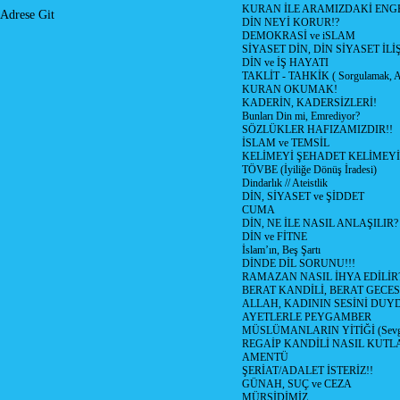
KURAN İLE ARAMIZDAKİ ENGE
Adrese Git
DİN NEYİ KORUR!?
DEMOKRASİ ve iSLAM
SİYASET DİN, DİN SİYASET İLİ
DİN ve İŞ HAYATI
TAKLİT - TAHKİK ( Sorgulamak, A
KURAN OKUMAK!
KADERİN, KADERSİZLERİ!
Bunları Din mi, Emrediyor?
SÖZLÜKLER HAFIZAMIZDIR!!
İSLAM ve TEMSİL
KELİMEYİ ŞEHADET KELİMEYİ
TÖVBE (İyiliğe Dönüş İradesi)
Dindarlık // Ateistlik
DİN, SİYASET ve ŞİDDET
CUMA
DİN, NE İLE NASIL ANLAŞILIR?
DİN ve FİTNE
İslam’ın, Beş Şartı
DİNDE DİL SORUNU!!!
RAMAZAN NASIL İHYA EDİLİR
BERAT KANDİLİ, BERAT GECES
ALLAH, KADININ SESİNİ DUY
AYETLERLE PEYGAMBER
MÜSLÜMANLARIN YİTİĞİ (Sevg
REGAİP KANDİLİ NASIL KUTL
AMENTÜ
ŞERİAT/ADALET İSTERİZ!!
GÜNAH, SUÇ ve CEZA
MÜRŞİDİMİZ