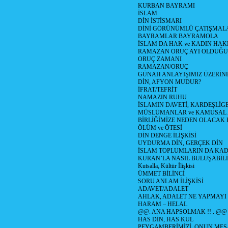
KURBAN BAYRAMI
İSLAM
DİN İSTİSMARI
DİNİ GÖRÜNÜMLÜ ÇATIŞMAL
BAYRAMLAR BAYRAMOLA
İSLAM DA HAK ve KADIN HAK
RAMAZAN ORUÇ AYI OLDUĞU
ORUÇ ZAMANI
RAMAZAN/ORUÇ
GÜNAH ANLAYIŞIMIZ ÜZERİN
DİN, AFYON MUDUR?
İFRAT/TEFRİT
NAMAZIN RUHU
İSLAMIN DAVETİ, KARDEŞLİG
MÜSLÜMANLAR ve KAMUSAL
BİRLİĞİMİZE NEDEN OLACA
ÖLÜM ve ÖTESİ
DİN DENGE İLİŞKİSİ
UYDURMA DİN, GERÇEK DİN
İSLAM TOPLUMLARIN DA KA
KURAN’LA NASIL BULUŞABİLİ
Kutsalla, Kültür İlişkisi
ÜMMET BİLİNCİ
SORU ANLAM İLİŞKİSİ
ADAVET/ADALET
AHLAK, ADALET NE YAPMAYI
HARAM – HELAL
@@. ANA HAPSOLMAK !! . @@
HAS DİN, HAS KUL
PEYGAMBERİMİZİ, ONUN MES