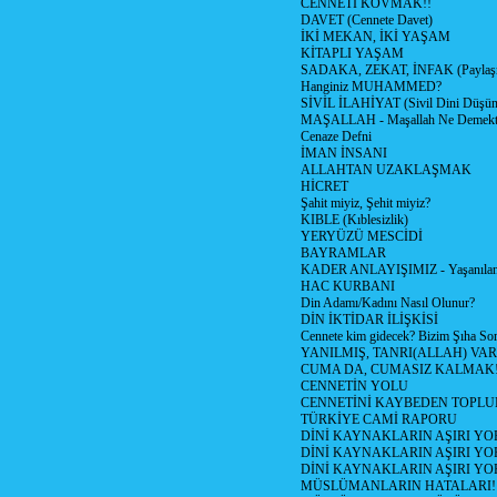
CENNETİ KOVMAK!!
DAVET (Cennete Davet)
İKİ MEKAN, İKİ YAŞAM
KİTAPLI YAŞAM
SADAKA, ZEKAT, İNFAK (Paylaşm
Hanginiz MUHAMMED?
SİVİL İLAHİYAT (Sivil Dini Düşün
MAŞALLAH - Maşallah Ne Demekt
Cenaze Defni
İMAN İNSANI
ALLAHTAN UZAKLAŞMAK
HİCRET
Şahit miyiz, Şehit miyiz?
KIBLE (Kıblesizlik)
YERYÜZÜ MESCİDİ
BAYRAMLAR
KADER ANLAYIŞIMIZ - Yaşanılanl
HAC KURBANI
Din Adamı/Kadını Nasıl Olunur?
DİN İKTİDAR İLİŞKİSİ
Cennete kim gidecek? Bizim Şıha So
YANILMIŞ, TANRI(ALLAH) VAR
CUMA DA, CUMASIZ KALMAK!
CENNETİN YOLU
CENNETİNİ KAYBEDEN TOPLU
TÜRKİYE CAMİ RAPORU
DİNİ KAYNAKLARIN AŞIRI YO
DİNİ KAYNAKLARIN AŞIRI YO
DİNİ KAYNAKLARIN AŞIRI Y
MÜSLÜMANLARIN HATALARI!