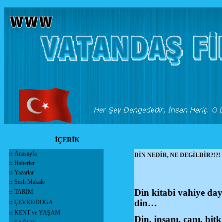
İÇERİK
::
Anasayfa
DİN NEDİR, NE DEGİLDİR?!?!
::
Haberler
::
Yazarlar
::
Sesli Makale
Din kitabi vahiye day
::
TARIM
din…
::
ÇEVRE/DOGA
::
KENT ve YAŞAM
Din, insanı, canı, bi