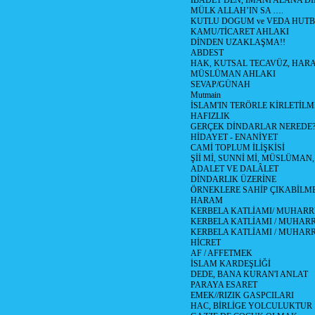
İBADET DEN, İMANİ ALANA Dİ
MÜLK ALLAH’IN SA ….
KUTLU DOGUM ve VEDA HUTB
KAMU/TİCARET AHLAKI
DİNDEN UZAKLAŞMA!!
ABDEST
HAK, KUTSAL TECAVÜZ, HAR
MÜSLÜMAN AHLAKI
SEVAP/GÜNAH
Mutmain
İSLAM'IN TERÖRLE KİRLETİLM
HAFIZLIK
GERÇEK DİNDARLAR NEREDE
HİDAYET - ENANİYET
CAMİ TOPLUM İLİŞKİSİ
Şİİ Mİ, SUNNİ Mİ, MÜSLÜMAN,
ADALET VE DALÂLET
DİNDARLIK ÜZERİNE
ÖRNEKLERE SAHİP ÇIKABİLM
HARAM
KERBELA KATLİAMI/ MUHARR
KERBELA KATLİAMI / MUHARRE
KERBELA KATLİAMI / MUHARR
HİCRET
AF / AFFETMEK
İSLAM KARDEŞLİĞİ
DEDE, BANA KURAN'I ANLAT
PARAYA ESARET
EMEK//RIZIK GASPCILARI
HAC, BİRLİGE YOLCULUKTUR