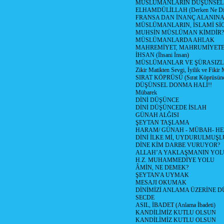
MÜSLÜMANLARIN DÜŞÜNSEL 
ELHAMDÜLİLLAH (Derken Ne Diy
FRANSA DAN İNANÇ ALANIN
MÜSLÜMANLARIN, İSLAMİ SİC
MUHSİN MÜSLÜMAN KİMDİR?
MÜSLÜMANLARDA AHLAK
MAHREMİYET, MAHRUMİYETE
İHSAN (İhsani İnsan)
MÜSLÜMANLAR VE ŞÜRASIZLI
Zikir Matikten Sevgi, İyilik ve Fikir
SIRAT KÖPRÜSÜ (Sırat Köprüsünd
DÜŞÜNSEL DONMA HALİ!!
Mübarek
DİNİ DÜŞÜNCE
DİNİ DÜŞÜNCEDE İSLAH
GÜNAH ALĞISI
ŞEYTAN TAŞLAMA
HARAM/ GÜNAH - MÜBAH- HE
DİNİ İLKE Mİ, UYDURULMUŞL
DİNE KİM DARBE VURUYOR?
ALLAH’A YAKLAŞMANIN YOL
H.Z. MUHAMMEDİYE YOLU
ÂMİN, NE DEMEK?
ŞEYTAN'A UYMAK
MESAJI OKUMAK
DİNİMİZİ ANLAMA ÜZERİNE 
SECDE
ASIL, İBADET (Anlama İbadeti)
KANDİLİMİZ KUTLU OLSUN
KANDİLİMİZ KUTLU OLSUN