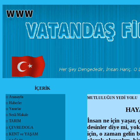
İÇERİK
::
Anasayfa
MUTLULUĞUN YEDİ YOLU
::
Haberler
HAY
::
Yazarlar
::
Sesli Makale
İnsan ne için yaşar, 
::
TARIM
desinler diye mi, y
::
ÇEVRE/DOGA
için, o zaman gelin b
::
KENT ve YAŞAM