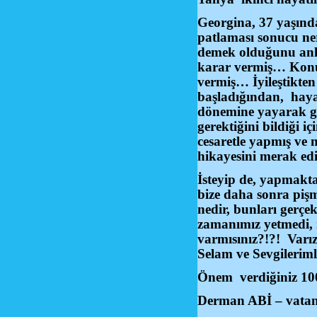
Georgina, 37 yaşında
patlaması sonucu ne
demek olduğunu anl
karar vermiş… Konuş
vermiş… İyileştikten
başladığından, hayat
dönemine yayarak ge
gerektiğini bildiği i
cesaretle yapmış ve
hikayesini merak e
İsteyip de, yapmakta
bize daha sonra pişm
nedir, bunları gerç
zamanımız yetmedi, 
varmısınız?!?! Varı
Selam ve Sevgileri
Önem verdiğiniz 100 
Derman ABİ – vatan