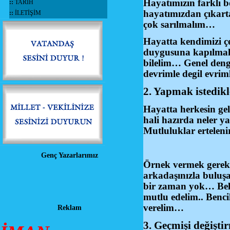
Hayatımızın farklı b
::
TARİH
hayatımızdan çıkarta
::
İLETİŞİM
çok sarılmalım…
Hayatta kendimizi çe
duygusuna kapılmak 
bilelim… Genel denge
devrimle degil evriml
2. Yapmak istedikl
Hayatta herkesin gel
hali hazırda neler y
Mutluluklar erteleni
Genç Yazarlarımız
Örnek vermek gerekir
arkadaşınızla buluş
bir zaman yok… Belk
mutlu edelim.. Benci
verelim…
Reklam
3. Geçmişi değişt