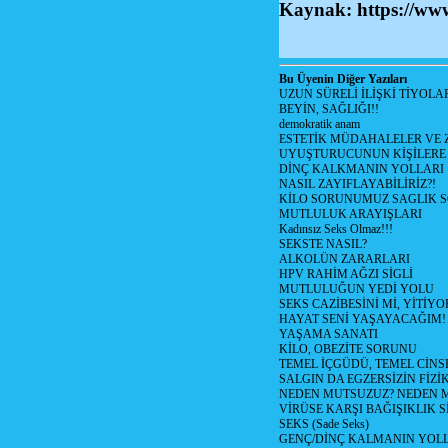
Kaynak: https://www
Bu Üyenin Diğer Yazıları
UZUN SÜRELİ İLİŞKİ TİYOLA
BEYİN, SAĞLIĞI!!
demokratik anam
ESTETİK MÜDAHALELER VE 
UYUŞTURUCUNUN KİŞİLERE 
DİNÇ KALKMANIN YOLLARI
NASIL ZAYIFLAYABİLİRİZ?!
KİLO SORUNUMUZ SAGLIK 
MUTLULUK ARAYIŞLARI
Kadınsız Seks Olmaz!!!
SEKSTE NASIL?
ALKOLÜN ZARARLARI
HPV RAHİM AĞZI SİGLİ
MUTLULUĞUN YEDİ YOLU
SEKS CAZİBESİNİ Mİ, YİTİYO
HAYAT SENİ YAŞAYACAĞIM!
YAŞAMA SANATI
KİLO, OBEZİTE SORUNU
TEMEL İÇGÜDÜ, TEMEL CİN
SALGIN DA EGZERSİZİN FİZİ
NEDEN MUTSUZUZ? NEDEN 
VİRÜSE KARŞI BAĞIŞIKLIK 
SEKS (Sade Seks)
GENÇ/DİNÇ KALMANIN YOL