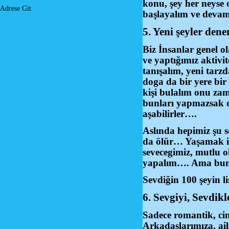
konu, şey her neyse 
Adrese Git
başlayalım ve deva
5. Yeni şeyler de
Biz İnsanlar genel o
ve yaptığımız aktivit
tanışalım, yeni tarzd
doga da bir yere bir
kişi bulalım onu za
bunları yapmazsak d
aşabilirler….
Aslında hepimiz şu s
da ölür… Yaşamak içi
sevecegimiz, mutlu o
yapalım…. Ama bunu 
Sevdiğin 100 şeyin l
6. Sevgiyi, Sevdik
Sadece romantik, cin
Arkadaşlarımıza, ail