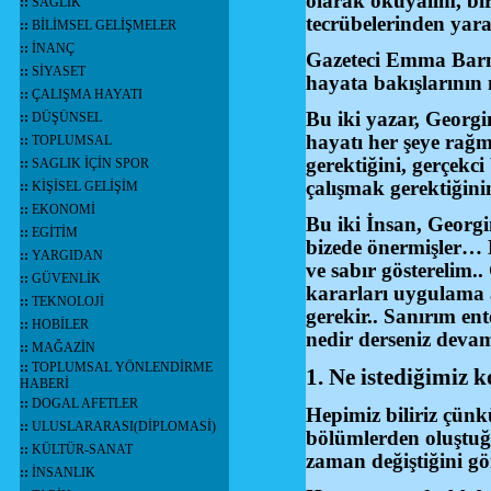
olarak okuyalım, bi
::
SAĞLIK
tecrübelerinden yara
::
BİLİMSEL GELİŞMELER
::
İNANÇ
Gazeteci Emma Barne
::
SİYASET
hayata bakışlarının 
::
ÇALIŞMA HAYATI
Bu iki yazar, Georgi
::
DÜŞÜNSEL
hayatı her şeye rağm
::
TOPLUMSAL
gerektiğini, gerçekci
::
SAGLIK İÇİN SPOR
çalışmak gerektiğinin 
::
KİŞİSEL GELİŞİM
::
EKONOMİ
Bu iki İnsan, Georg
::
EGİTİM
bizede önermişler… 
::
YARGIDAN
ve sabır gösterelim.. 
::
GÜVENLİK
kararları uygulama 
::
TEKNOLOJİ
gerekir.. Sanırım en
::
HOBİLER
nedir derseniz deva
::
MAĞAZİN
::
TOPLUMSAL YÖNLENDİRME
1. Ne istediğimiz 
HABERİ
::
DOGAL AFETLER
Hepimiz biliriz çünkü
::
ULUSLARARASI(DİPLOMASİ)
bölümlerden oluştuğu
::
KÜLTÜR-SANAT
zaman değiştiğini g
::
İNSANLIK