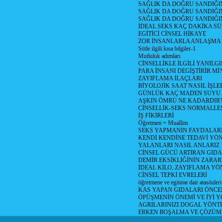
SAĞLIK DA DOĞRU SANDIĞIM
SAĞLIK DA DOĞRU SANDIĞIM
SAĞLIK DA DOĞRU SANDIĞIM
İDEAL SEKS KAÇ DAKİKA SÜ
EGİTİCİ CİNSEL HİKAYE
ZOR İNSANLARLA ANLAŞMA
Sütle ilgili kısa bilgiler-1
Mutluluk adımları
CİNSELLİKLE İLGİLİ YANILG
PARA İNSANI DEGİŞTİRİR Mİ?
ZAYIFLAMA İLAÇLARI
BİYOLOJİK SAAT NASIL İŞLE
GÜNLÜK KAÇ MADEN SUYU İ
AŞKIN ÖMRÜ NE KADARDIR
CİNSELLİK-SEKS NORMALLE
İŞ FİKİRLERİ
Öğretmen = Muallim
SEKS YAPMANIN FAYDALAR
KENDİ KENDİNE TEDAVİ YÖ
YALANLARI NASIL ANLARIZ
CİNSEL GÜCÜ ARTIRAN GID
DEMİR EKSİKLİĞİNİN ZARAR
İDEAL KİLO, ZAYIFLAMA YÖ
CİNSEL TEPKİ EVRELERİ
öğretmene ve egitime dair atasözleri
KAS YAPAN GIDALARI ÖNCE
ÖPÜŞMENİN ÖNEMİ VE İYİ 
AGRILARINIZI DOGAL YÖNT
ERKEN BOŞALMA VE ÇÖZÜ