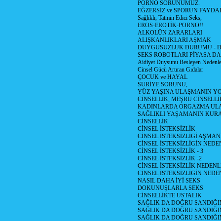
PORNO SORUNUMUZ.
EĞZERSİZ ve SPORUN FAYDA
Sağlıklı, Tatmin Edici Seks,
EROS-EROTİK-PORNO!!
ALKOLÜN ZARARLARI
ALIŞKANLIKLARI AŞMAK
DUYGUSUZLUK DURUMU - Duyg
SEKS ROBOTLARI PİYASA DA
Aidiyet Duysunu Besleyen Nedenle
Cinsel Gücü Artıran Gıdalar
ÇOCUK ve HAYAL
SURİYE SORUNU,
YÜZ YAŞINA ULAŞMANIN Y
CİNSELLİK, MEŞRU CİNSELLİ
KADINLARDA ORGAZMA UL
SAĞLIKLI YAŞAMANIN KUR
CİNSELLİK
CİNSEL İSTEKSİZLİK
CİNSEL İSTEKSİZLİGİ AŞMA
CİNSEL İSTEKSİZLİGİN NEDEN
CİNSEL İSTEKSİZLİK - 3
CİNSEL İSTEKSİZLİK -2
CİNSEL İSTEKSİZLİK NEDENLE
CİNSEL İSTEKSİZLİGİN NEDE
NASIL DAHA İYİ SEKS
DOKUNUŞLARLA SEKS
CİNSELLİKTE USTALIK
SAĞLIK DA DOĞRU SANDIĞIM
SAĞLIK DA DOĞRU SANDIĞIM
SAĞLIK DA DOĞRU SANDIĞIM