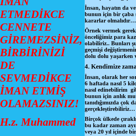
İMAN
İnsan, hayatın da ver
ETMEDİKCE
bunun için bir çaba s
kararlar olmalıdır…
CENNETE
Örnek vermek gerekir
GİREMEZSİNİZ,
önceliğimiz para kaz
olabiliriz.. Bunları
BİRBİRİNİZİ
geçmişi değiştirmen
dolu dolu yaşarken 
DE
4. Kendimize zam
SEVMEDİKCE
İnsan, olarak her sor
6 haftada nasıl 5 kil
İMAN ETMİŞ
nasıl edinebilirim gi
bunun için anlık mu
OLAMAZSINIZ!
tanıdığımızda çok d
gerçekleştirebiliriz…
Birçok ülkede çırakl
H.z. Muhammed
bu kadar zaman ayır
veya 20 yıl içinde 