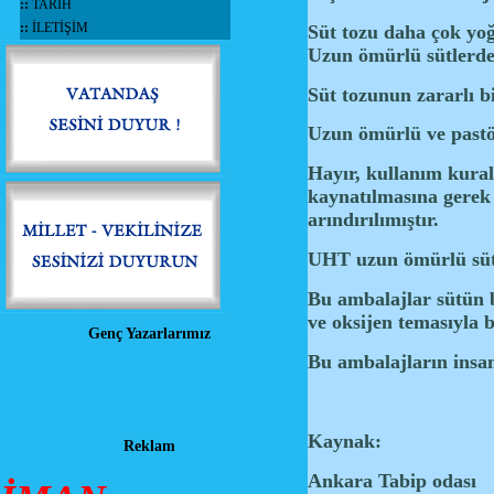
::
TARİH
::
İLETİŞİM
Süt tozu daha çok yo
Uzun ömürlü sütlerde 
Süt tozunun zararlı bi
Uzun ömürlü ve pastö
Hayır, kullanım kural
kaynatılmasına gerek 
arındırılımıştır.
UHT uzun ömürlü sütle
Bu ambalajlar sütün b
ve oksijen temasıyla 
Genç Yazarlarımız
Bu ambalajların insan 
Kaynak:
Reklam
Ankara Tabip odası