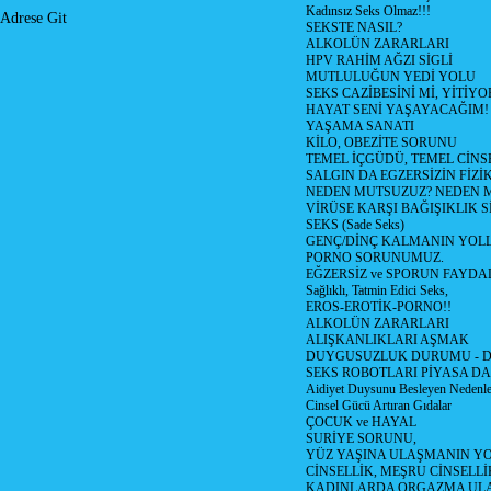
Kadınsız Seks Olmaz!!!
Adrese Git
SEKSTE NASIL?
ALKOLÜN ZARARLARI
HPV RAHİM AĞZI SİGLİ
MUTLULUĞUN YEDİ YOLU
SEKS CAZİBESİNİ Mİ, YİTİYO
HAYAT SENİ YAŞAYACAĞIM!
YAŞAMA SANATI
KİLO, OBEZİTE SORUNU
TEMEL İÇGÜDÜ, TEMEL CİN
SALGIN DA EGZERSİZİN FİZİ
NEDEN MUTSUZUZ? NEDEN 
VİRÜSE KARŞI BAĞIŞIKLIK 
SEKS (Sade Seks)
GENÇ/DİNÇ KALMANIN YOL
PORNO SORUNUMUZ.
EĞZERSİZ ve SPORUN FAYDA
Sağlıklı, Tatmin Edici Seks,
EROS-EROTİK-PORNO!!
ALKOLÜN ZARARLARI
ALIŞKANLIKLARI AŞMAK
DUYGUSUZLUK DURUMU - Duyg
SEKS ROBOTLARI PİYASA DA
Aidiyet Duysunu Besleyen Nedenle
Cinsel Gücü Artıran Gıdalar
ÇOCUK ve HAYAL
SURİYE SORUNU,
YÜZ YAŞINA ULAŞMANIN Y
CİNSELLİK, MEŞRU CİNSELLİ
KADINLARDA ORGAZMA UL