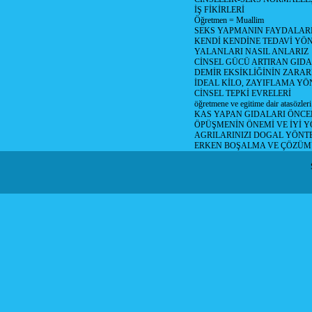
İŞ FİKİRLERİ
Öğretmen = Muallim
SEKS YAPMANIN FAYDALAR
KENDİ KENDİNE TEDAVİ YÖ
YALANLARI NASIL ANLARIZ
CİNSEL GÜCÜ ARTIRAN GID
DEMİR EKSİKLİĞİNİN ZARAR
İDEAL KİLO, ZAYIFLAMA YÖ
CİNSEL TEPKİ EVRELERİ
öğretmene ve egitime dair atasözleri
KAS YAPAN GIDALARI ÖNCE
ÖPÜŞMENİN ÖNEMİ VE İYİ 
AGRILARINIZI DOGAL YÖNT
ERKEN BOŞALMA VE ÇÖZÜ