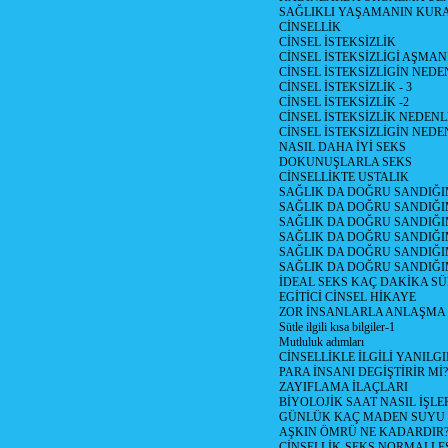
SAĞLIKLI YAŞAMANIN KUR
CİNSELLİK
CİNSEL İSTEKSİZLİK
CİNSEL İSTEKSİZLİGİ AŞMA
CİNSEL İSTEKSİZLİGİN NEDEN
CİNSEL İSTEKSİZLİK - 3
CİNSEL İSTEKSİZLİK -2
CİNSEL İSTEKSİZLİK NEDENLE
CİNSEL İSTEKSİZLİGİN NEDE
NASIL DAHA İYİ SEKS
DOKUNUŞLARLA SEKS
CİNSELLİKTE USTALIK
SAĞLIK DA DOĞRU SANDIĞIM
SAĞLIK DA DOĞRU SANDIĞIM
SAĞLIK DA DOĞRU SANDIĞIM
SAĞLIK DA DOĞRU SANDIĞIM
SAĞLIK DA DOĞRU SANDIĞIM
SAĞLIK DA DOĞRU SANDIĞIM
İDEAL SEKS KAÇ DAKİKA SÜ
EGİTİCİ CİNSEL HİKAYE
ZOR İNSANLARLA ANLAŞMA
Sütle ilgili kısa bilgiler-1
Mutluluk adımları
CİNSELLİKLE İLGİLİ YANILG
PARA İNSANI DEGİŞTİRİR Mİ?
ZAYIFLAMA İLAÇLARI
BİYOLOJİK SAAT NASIL İŞLE
GÜNLÜK KAÇ MADEN SUYU İ
AŞKIN ÖMRÜ NE KADARDIR
CİNSELLİK-SEKS NORMALLE