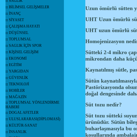
::
SAĞLIK
::
BİLİMSEL GELİŞMELER
Uzun ömürlü sütten y
::
İNANÇ
UHT Uzun ömürlü sütl
::
SİYASET
::
ÇALIŞMA HAYATI
UHT uzun ömürlü sütte
::
DÜŞÜNSEL
::
TOPLUMSAL
Homojenizasyon nedi
::
SAGLIK İÇİN SPOR
Sütteki 2-4 mikro çap
::
KİŞİSEL GELİŞİM
mikrondan daha küçük
::
EKONOMİ
::
EGİTİM
Kaynatılmış sütle, pa
::
YARGIDAN
::
GÜVENLİK
Sütün kaynatılmasıyla
::
TEKNOLOJİ
Pastörizasyonda olsun
::
HOBİLER
doğal dengesinde dah
::
MAĞAZİN
::
TOPLUMSAL YÖNLENDİRME
Süt tozu nedir?
HABERİ
::
DOGAL AFETLER
Süt tozu sütteki suyu
::
ULUSLARARASI(DİPLOMASİ)
ürünüdür. Sütün bile
::
KÜLTÜR-SANAT
buharlaşmasıyla bu or
::
İNSANLIK
koşullarında ambalaj