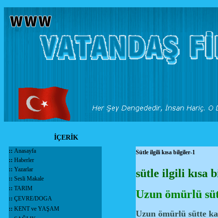
İÇERİK
::
Anasayfa
Sütle ilgili kısa bilgiler-1
::
Haberler
::
Yazarlar
sütle ilgili kısa b
::
Sesli Makale
::
TARIM
Uzun ömürlü süt
::
ÇEVRE/DOGA
::
KENT ve YAŞAM
Uzun ömürlü sütte ka