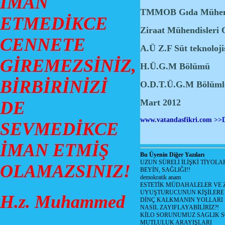
İMAN
TMMOB Gıda Mühendi
ETMEDİKCE
Ziraat Mühendisleri 
CENNETE
A.Ü Z.F Süt teknoloj
GİREMEZSİNİZ,
H.Ü.G.M Bölümü
BİRBİRİNİZİ
O.D.T.Ü.G.M Bölümler
Mart 2012
DE
www.vatandasfikri.com >>
SEVMEDİKCE
İMAN ETMİŞ
Bu Üyenin Diğer Yazıları
UZUN SÜRELİ İLİŞKİ TİYOLA
OLAMAZSINIZ!
BEYİN, SAĞLIĞI!!
demokratik anam
ESTETİK MÜDAHALELER VE 
UYUŞTURUCUNUN KİŞİLERE 
H.z. Muhammed
DİNÇ KALKMANIN YOLLARI
NASIL ZAYIFLAYABİLİRİZ?!
KİLO SORUNUMUZ SAGLIK 
MUTLULUK ARAYIŞLARI