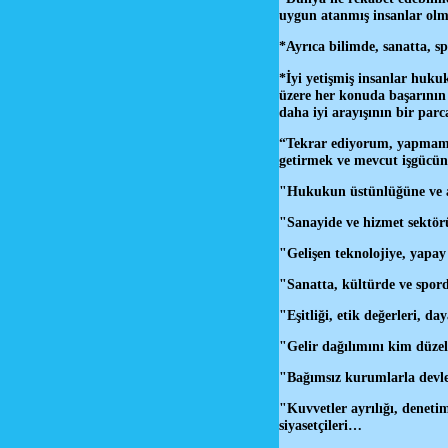
uygun atanmış insanlar olma
*Ayrıca bilimde, sanatta, sp
*İyi yetişmiş insanlar huku
üzere her konuda başarının y
daha iyi arayışının bir par
“Tekrar ediyorum, yapmamız 
getirmek ve mevcut işgücünü
"Hukukun üstünlüğüne ve ad
"Sanayide ve hizmet sektör
"Gelişen teknolojiye, yapa
"Sanatta, kültürde ve spor
"Eşitliği, etik değerleri, 
"Gelir dağılımını kim düze
"Bağımsız kurumlarla devlet
"Kuvvetler ayrılığı, deneti
siyasetçileri…