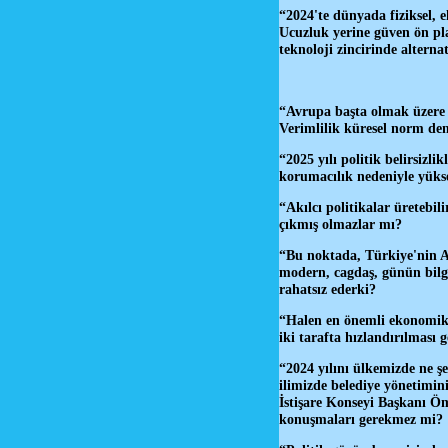
“2024'te dünyada fiziksel, e
Ucuzluk yerine güven ön plan
teknoloji zincirinde altern
“Avrupa başta olmak üzere 
Verimlilik küresel norm de
“2025 yılı politik belirsizli
korumacılık nedeniyle yüks
“Akılcı politikalar üretebil
çıkmış olmazlar mı?
“Bu noktada, Türkiye'nin A
modern, cagdaş, günün bilgi
rahatsız ederki?
“Halen en önemli ekonomik 
iki tarafta hızlandırılması
“2024 yılını ülkemizde ne ş
ilimizde belediye yönetimin
İstişare Konseyi Başkanı Ö
konuşmaları gerekmez mi?