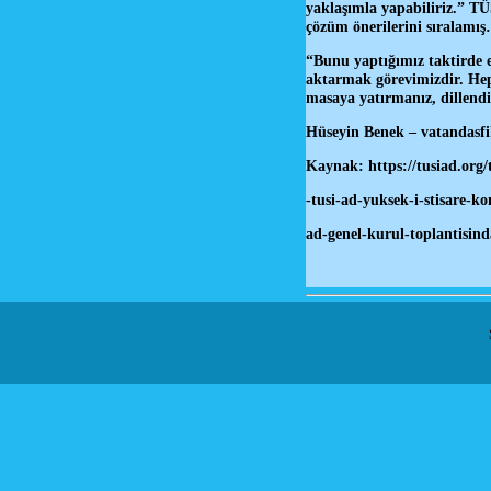
yaklaşımla yapabiliriz.” T
çözüm önerilerini sıralamış
“Bunu yaptığımız taktirde en
aktarmak görevimizdir. Hep
masaya yatırmanız, dillendir
Hüseyin Benek – vatandasfi
Kaynak:
https://tusiad.org
-tusi-ad-yuksek-i-stisare-k
ad-genel-kurul-toplantisind