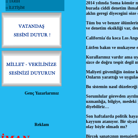
::
TARİH
2014 yılında Soma kömür ma
::
İLETİŞİM
burada ciddi denetim ihmali
aklın geregi diyecegini söze
Tüm bu ve benzer ölümlerin
ve denetim eksikliği var, d
California'da koca Los Ange
Lütfen bakın ve mukayese ed
Kurallarımız vardır ama uy
sizce de doğru tespit degil 
Maliyeti güvenliğin önüne ko
Onların yarattığı ve uygulad
Bu sistemin nasıl düzeleceğ
Genç Yazarlarımız
Sorumlular görevden ayrılmal
uzmanlığa, bilgiye, mesleki
diyebiliriz…
Son haftalarda politik haya
kayyum atanıyor. Bir siyasi
Reklam
olay böyle olmadı mı?
Birçok sanatçının menajerli