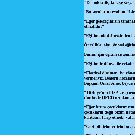
"Demokratik, laik ve sosya
“Bu soruların cevabını "Liy
“Eğer geleceğimizin teminatı
olmalıdır.”
“Eğitimi okul öncesinden b
Öncelikle, okul öncesi eğiti
Bunun için eğitim sistemine
“Eğitimde dünya ile rekabe
“Eleştirel düşünen, iyi yön
vermeliyiz. Değerli hocalar
Başkanı Ömer Aras, beyde 
“Türkiye'nin PISA araştırm
tümünde OECD ortalamasını
“Eğer bizim çocuklarımızın 
çocukların değil bizim hatam
kalitesini talep etmek, va
“Geri bildirimler için bu a