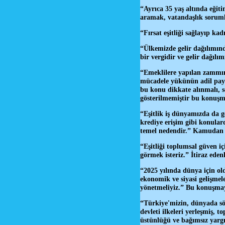
“Ayrıca 35 yaş altında eği
aramak, vatandaşlık soru
“Fırsat eşitliği sağlayıp kad
“Ülkemizde gelir dağılımınd
bir vergidir ve gelir dağıl
“Emeklilere yapılan zammın,
mücadele yükünün adil payla
bu konu dikkate alınmalı, so
gösterilmemiştir bu konu
“Eşitlik iş dünyamızda da ge
krediye erişim gibi konular
temel nedendir.” Kamudan e
“Eşitliği toplumsal güven i
görmek isteriz.” İtiraz ede
“2025 yılında dünya için ol
ekonomik ve siyasi gelişmel
yönetmeliyiz.” Bu konuşmaya
“Türkiye'mizin, dünyada söz
devleti ilkeleri yerleşmiş,
üstünlüğü ve bağımsız yargın