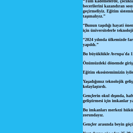
“Tüm kademelerde, çocukları
becerilerini kazandıran sosya
geçirmeliyiz. Eğitim sistemin
taşımalıyız.”
“Bunun taşıdığı hayati önem
için üniversitelerle teknoloj
“2024 yılında ülkemizde far
yapıldı.”
Bu büyüklükle Avrupa'da 11
Önümüzdeki dönemde girişim
Eğitim ekosistemimizin iyil
Yaşadığımız teknolojik geliş
kolaylaştırdı.
Gençlerin okul dışında, haft
geliştirmesi için imkanlar y
Bu imkanları merkezi hüküme
zorundayız.
Gençler arasında beyin göçü