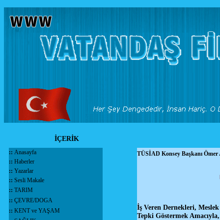
İÇERİK
::
Anasayfa
TÜSİAD Konsey Başkanı Ömer 
::
Haberler
::
Yazarlar
::
Sesli Makale
::
TARIM
::
ÇEVRE/DOGA
İş Veren Dernekleri, Mesle
::
KENT ve YAŞAM
Tepki Göstermek Amacıyla,