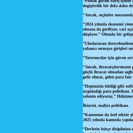
“Politik gücün barış içinde
degiştirdik bir defa daha de
“Ancak, seçimler sonrasında
“2024 yılında ekonomi yöne
olmasa da geriliyor, cari aç
düşüyor.” Olumlu bir geliş
“Uluslararası derecelendirm
yabancı sermaye girişleri sın
“Yatırımcılar için güven or
“Ancak, ihracatçılarımızın 
güçlü ihracat olmadan sağlı
gelir olmaz, gelen para faiz iç
“Hepimizin bildiği gibi enf
uyguladığı para politikası.
tahmin ediyoruz.” Hükümeti
İkincisi, maliye politikası.
“Kamunun da özel sektör şir
2025 yılında kamuda yapıla
“Devletin bütçe disiplinin