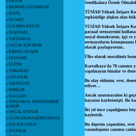
::
SAĞLIK
Sendikalara Örnek Olmalı
::
BİLİMSEL GELİŞMELER
TÜSİAD Yüksek İstişare Kon
::
İNANÇ
tepkisizliğe alışkın olan hük
::
SİYASET
::
ÇALIŞMA HAYATI
TÜSİAD Yüksek İstişare Kon
parasal sermayesini kullana
::
DÜŞÜNSEL
sosyal demokratım, işçi ve y
::
TOPLUMSAL
sermayedarın konuşmasını h
::
SAGLIK İÇİN SPOR
olarak paylaşıyorum..
::
KİŞİSEL GELİŞİM
Ülke olarak moralimiz bozu
::
EKONOMİ
::
EGİTİM
Kartalkaya'da 78 canımız y
::
YARGIDAN
yapılmayan binalar ve denet
::
GÜVENLİK
Bu olay oldumu, evet, dene
::
TEKNOLOJİ
ediyor…
::
HOBİLER
Ancak unutmayalım ki geçen 
::
MAĞAZİN
hayatını kaybetmişti. Bu ka
::
TOPLUMSAL YÖNLENDİRME
HABERİ
İki yıl önce yaşadığımız bü
::
DOGAL AFETLER
kaybettik.
::
ULUSLARARASI(DİPLOMASİ)
Bu deprem yaşandımı, evet 
::
KÜLTÜR-SANAT
vatandaşımız canımız canları
::
İNSANLIK