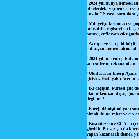
“2024 yılı dünya demokrasi t
ülkelerdeki seçmenlerin ve
koydu.” Siyaset sorunlara 
“Milliyetçi, korumacı ve po
mücadelede gösterilen başar
parayı, enflasyon cıktığında
“Avrupa ve Çin gibi büyük 
enflasyon kontrol altına al
“2024 yılında enerji kullan
santrallerinin ekonomik ola
“Uluslararası Enerji Ajansı 
giriyor. Fosil yakıt üretimi
“Bu değişim, küresel güç den
olan ülkemizin dış açığına 
degil mi?
“Enerji dönüşümü yanı sıra
olmalı, buna robot ve cip 
“Kısa süre önce Çin'den çık
gördük. Bu yarışın da küres
yapan kazanacak demek yan