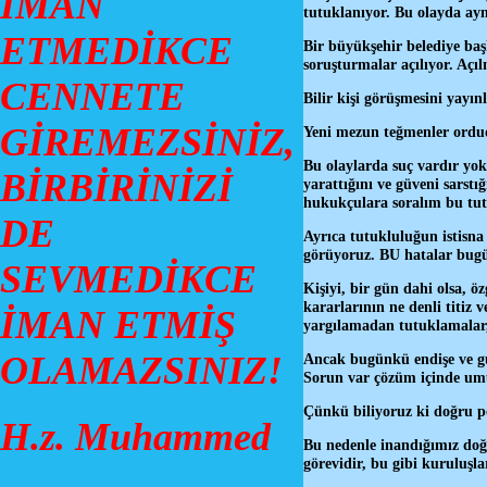
İMAN
tutuklanıyor. Bu olayda ay
ETMEDİKCE
Bir büyükşehir belediye ba
soruşturmalar açılıyor. Açı
CENNETE
Bilir kişi görüşmesini yayın
GİREMEZSİNİZ,
Yeni mezun teğmenler ordud
Bu olaylarda suç vardır yok
BİRBİRİNİZİ
yarattığını ve güveni sarstığ
hukukçulara soralım bu tu
DE
Ayrıca tutukluluğun istisna
görüyoruz. BU hatalar bugü
SEVMEDİKCE
Kişiyi, bir gün dahi olsa, 
kararlarının ne denli titiz 
İMAN ETMİŞ
yargılamadan tutuklamalar,
OLAMAZSINIZ!
Ancak bugünkü endişe ve gü
Sorun var çözüm içinde um
Çünkü biliyoruz ki doğru po
H.z. Muhammed
Bu nedenle inandığımız doğ
görevidir, bu gibi kuruluşla