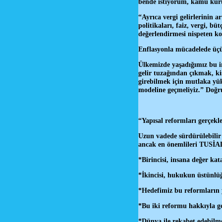
bende istiyorum, kamu kuru
“Ayrıca vergi gelirlerinin ar
politikaları, faiz, vergi, bü
değerlendirmesi nispeten k
Enflasyonla mücadelede üçün
Ülkemizde yaşadığımız bu in
gelir tuzağından çıkmak, ki
girebilmek için mutlaka yük
modeline geçmeliyiz.” Doğr
“Yapısal reformları gerçekl
Uzun vadede sürdürülebilir
ancak en önemlileri TUSİAD 
*Birincisi, insana değer kat
*İkincisi, hukukun üstünlüğ
*Hedefimiz bu reformların 
*Bu iki reformu hakkıyla ger
*Dünya ile rekabet edebilme