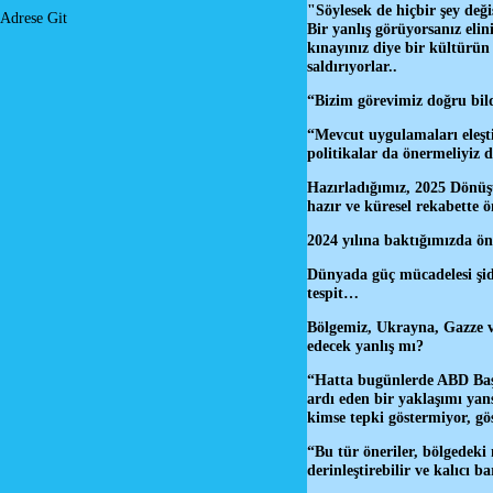
"Söylesek de hiçbir şey değ
Adrese Git
Bir yanlış görüyorsanız eli
kınayınız diye bir kültürün
saldırıyorlar..
“Bizim görevimiz doğru bild
“Mevcut uygulamaları eleşti
politikalar da önermeliyiz
Hazırladığımız, 2025 Dönüş
hazır ve küresel rekabette ö
2024 yılına baktığımızda ön
Dünyada güç mücadelesi şidde
tespit…
Bölgemiz, Ukrayna, Gazze ve
edecek yanlış mı?
“Hatta bugünlerde ABD Başka
ardı eden bir yaklaşımı yan
kimse tepki göstermiyor, g
“Bu tür öneriler, bölgedeki
derinleştirebilir ve kalıcı 