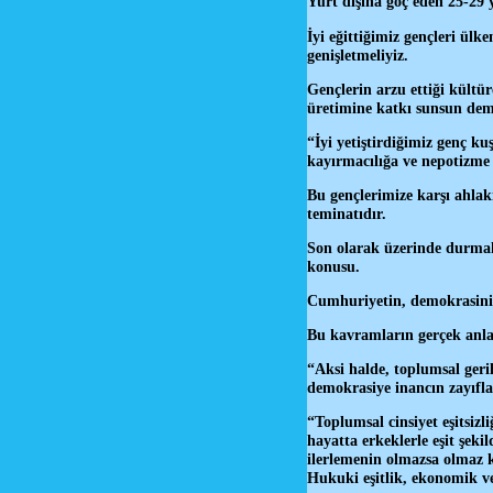
Yurt dışına göç eden 25-29 
İyi eğittiğimiz gençleri ül
genişletmeliyiz.
Gençlerin arzu ettiği kültür
üretimine katkı sunsun dem
“İyi yetiştirdiğimiz genç k
kayırmacılığa ve nepotizme 
Bu gençlerimize karşı ahla
teminatıdır.
Son olarak üzerinde durmak 
konusu.
Cumhuriyetin, demokrasinin,
Bu kavramların gerçek anla
“Aksi halde, toplumsal geri
demokrasiye inancın zayıfla
“Toplumsal cinsiyet eşitsizl
hayatta erkeklerle eşit şek
ilerlemenin olmazsa olmaz 
Hukuki eşitlik, ekonomik ve