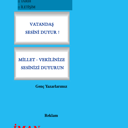
::
TARİH
::
İLETİŞİM
Genç Yazarlarımız
Reklam