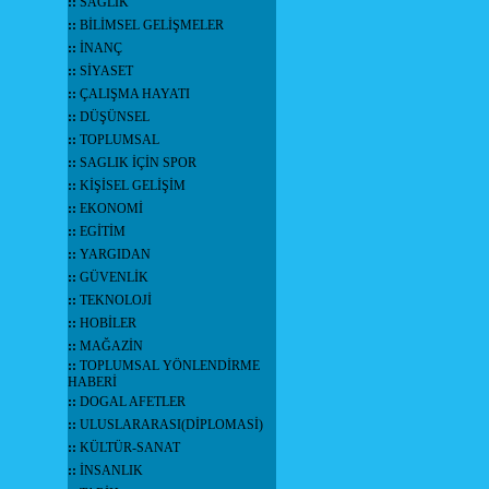
::
SAĞLIK
::
BİLİMSEL GELİŞMELER
::
İNANÇ
::
SİYASET
::
ÇALIŞMA HAYATI
::
DÜŞÜNSEL
::
TOPLUMSAL
::
SAGLIK İÇİN SPOR
::
KİŞİSEL GELİŞİM
::
EKONOMİ
::
EGİTİM
::
YARGIDAN
::
GÜVENLİK
::
TEKNOLOJİ
::
HOBİLER
::
MAĞAZİN
::
TOPLUMSAL YÖNLENDİRME
HABERİ
::
DOGAL AFETLER
::
ULUSLARARASI(DİPLOMASİ)
::
KÜLTÜR-SANAT
::
İNSANLIK