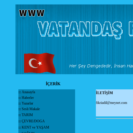
İÇERİK
::
Anasayfa
İLETİŞİM
::
Haberler
fikriadil@meynet.com
::
Yazarlar
::
Sesli Makale
::
TARIM
::
ÇEVRE/DOGA
::
KENT ve YAŞAM