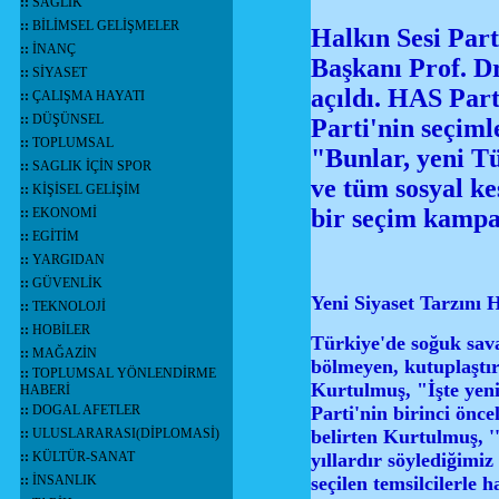
::
SAĞLIK
::
BİLİMSEL GELİŞMELER
Halkın Sesi Part
::
İNANÇ
Başkanı Prof. D
::
SİYASET
açıldı. HAS Par
::
ÇALIŞMA HAYATI
::
DÜŞÜNSEL
Parti'nin seçiml
::
TOPLUMSAL
"Bunlar, yeni Tü
::
SAGLIK İÇİN SPOR
ve tüm sosyal ke
::
KİŞİSEL GELİŞİM
bir seçim kampa
::
EKONOMİ
::
EGİTİM
::
YARGIDAN
::
GÜVENLİK
Yeni Siyaset Tarzını 
::
TEKNOLOJİ
::
HOBİLER
Türkiye'de soğuk sava
::
MAĞAZİN
bölmeyen, kutuplaştır
::
TOPLUMSAL YÖNLENDİRME
Kurtulmuş, "İşte yeni
HABERİ
::
DOGAL AFETLER
Parti'nin birinci önc
::
ULUSLARARASI(DİPLOMASİ)
belirten Kurtulmuş, '
::
KÜLTÜR-SANAT
yıllardır söylediğimiz
::
İNSANLIK
seçilen temsilcilerle