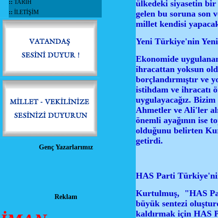
::
TARİH
ülkedeki siyasetin bi
::
İLETİŞİM
gelen bu soruna son v
millet kendisi yapaca
Yeni Türkiye'nin Yen
Ekonomide uygulanan 
ihracattan yoksun ol
borçlandırmıştır ve y
istihdam ve ihracatı 
uygulayacağız. Bizim
Ahmetler ve Ali'ler a
önemli ayağının ise t
olduğunu belirten Kur
getirdi.
Genç Yazarlarımız
HAS Parti Türkiye'ni
Kurtulmuş, "HAS Parti
Reklam
büyük sentezi oluştu
kaldırmak için HAS Pa