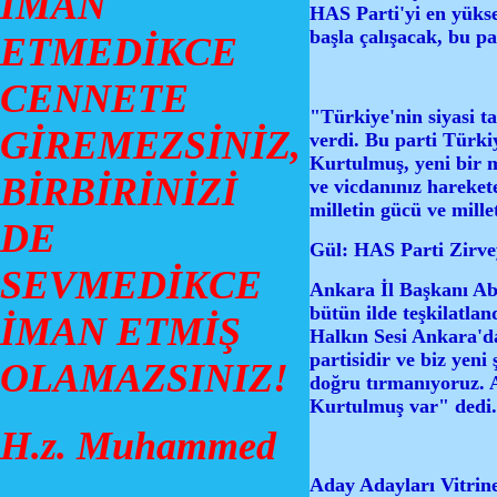
İMAN
HAS Parti'yi en yükse
başla çalışacak, bu pa
ETMEDİKCE
CENNETE
"Türkiye'nin siyasi t
GİREMEZSİNİZ,
verdi. Bu parti Türki
Kurtulmuş, yeni bir m
BİRBİRİNİZİ
ve vicdanınız hareket
milletin gücü ve mille
DE
Gül: HAS Parti Zirv
SEVMEDİKCE
Ankara İl Başkanı Ab
bütün ilde teşkilatla
İMAN ETMİŞ
Halkın Sesi Ankara'd
partisidir ve biz yeni
OLAMAZSINIZ!
doğru tırmanıyoruz. 
Kurtulmuş var" dedi.
H.z. Muhammed
Aday Adayları Vitrine