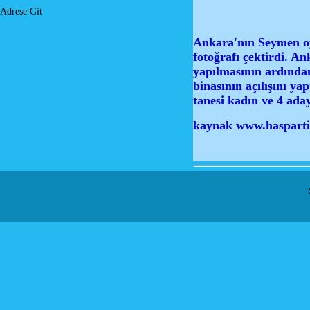
Adrese Git
Ankara'nın Seymen oy
fotoğrafı çektirdi. A
yapılmasının ardından
binasının açılışını ya
tanesi kadın ve 4 ada
kaynak www.haspart