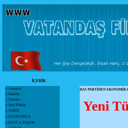
İÇERİK
::
Anasayfa
HAS PARTİDEN EKONOMİK
::
Haberler
::
Yazarlar
Yeni Tü
::
Sesli Makale
::
TARIM
::
ÇEVRE/DOGA
::
KENT ve YAŞAM