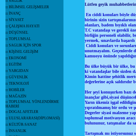
::
SAĞLIK
Lütfen geyik muhabbetler
::
BİLİMSEL GELİŞMELER
::
İNANÇ
En ciddi konuları böyle dü
birinin sizin tartışmalarını
::
SİYASET
olanları, badem bıyıklı olanl
::
ÇALIŞMA HAYATI
T.C vatandaşı ve gerekli öz
::
DÜŞÜNSEL
birliğin personeli olabilir,
::
TOPLUMSAL
yermek, sınavlarda başarılı
::
SAGLIK İÇİN SPOR
Ciddi konuları ve sorunları
unutmayalım. Geçenlerde d
::
KİŞİSEL GELİŞİM
kamuoyu önünde yapıldığını
::
EKONOMİ
::
EGİTİM
Bu ülke büyük bir ülke, bu 
::
YARGIDAN
ki vatandaşlar bile sizden 
Kimin hattine şehitlik mer
::
GÜVENLİK
değerlerine açık saldırıdır b
::
TEKNOLOJİ
::
HOBİLER
Her şeyi konuşurken bazı değ
::
MAĞAZİN
inançlar gibi,siyasi düşünce
::
TOPLUMSAL YÖNLENDİRME
Yarın ükemiz işgal edildigi
HABERİ
yıpratılmamış bir ordu ve şe
::
DOGAL AFETLER
Degerler siyasi malzeme yap
toplumsal motivasyon aracı o
::
ULUSLARARASI(DİPLOMASİ)
bulununur, tatışmalar da sa
::
KÜLTÜR-SANAT
::
İNSANLIK
Tartışmak mı istiyorsunuz s