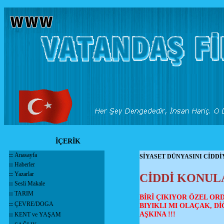
İÇERİK
::
Anasayfa
SİYASET DÜNYASINI CİDD
::
Haberler
::
Yazarlar
CİDDİ KONUL
::
Sesli Makale
::
TARIM
BİRİ ÇIKIYOR ÖZEL OR
::
ÇEVRE/DOGA
BIYIKLI MI OLAÇAK, Dİ
AŞKINA !!!
::
KENT ve YAŞAM