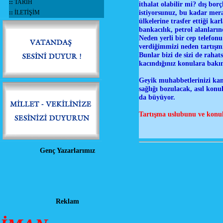
::
TARİH
ithalat olabilir mi? dış bo
istiyorsunuz, bu kadar meras
::
İLETİŞİM
ülkelerine trasfer ettiği ka
bankacılık, petrol alanları
Neden yerli bir cep telefonu
verdiğimmizi neden tartışmı
Bunlar bizi de sizi de raha
kacındığınız konulara bakın,
Geyik muhabbetlerinizi ka
sağlığı bozulacak, asıl konu
da büyüyor.
Tartışma uslubunu ve konular
Genç Yazarlarımız
Reklam