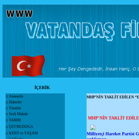
İÇERİK
::
Anasayfa
MHP’NİN TAKLİT EDİLEN “
::
Haberler
::
Yazarlar
::
Sesli Makale
MHP’NİN TAKLİT ED
::
TARIM
::
ÇEVRE/DOGA
::
KENT ve YAŞAM
Milliyetçi Hareket Partisi 