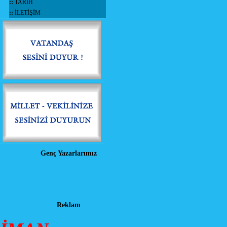
::
TARİH
::
İLETİŞİM
Genç Yazarlarımız
Reklam