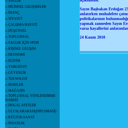
açıklaması.
::
SAĞLIK
::
BİLİMSEL GELİŞMELER
Sayın Başbakan Erdoğan 23 
::
İNANÇ
anlatırken muhalefete çatm
politikalarının bulunmadığ
::
SİYASET
yapmak zanneden Sayın Erdoğ
::
ÇALIŞMA HAYATI
varsa hayallerini anlatsınla
::
DÜŞÜNSEL
::
TOPLUMSAL
24 Kasım 2010
::
SAGLIK İÇİN SPOR
::
KİŞİSEL GELİŞİM
::
EKONOMİ
::
EGİTİM
::
YARGIDAN
::
GÜVENLİK
::
TEKNOLOJİ
::
HOBİLER
::
MAĞAZİN
::
TOPLUMSAL YÖNLENDİRME
HABERİ
::
DOGAL AFETLER
::
ULUSLARARASI(DİPLOMASİ)
::
KÜLTÜR-SANAT
::
İNSANLIK